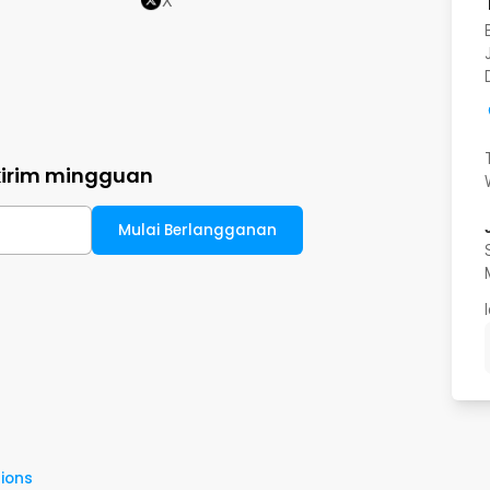
X
kirim mingguan
Mulai Berlangganan
ions