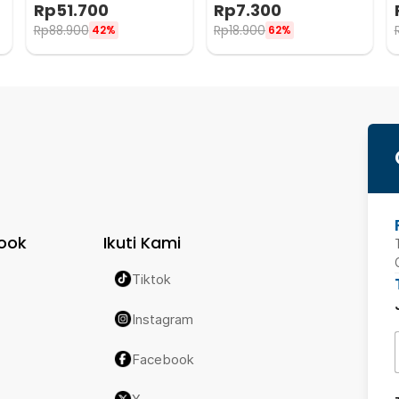
Belakang Gantungan
PCS - PE02
Rp
51.700
Rp
7.300
Barang Tisu - Z-354
Rp
88.900
Rp
18.900
42%
62%
ook
Ikuti Kami
Tiktok
Instagram
Facebook