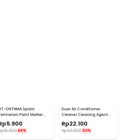
LIT-ONTNMA Spidol
Duer Air Conditioner
Permanen Paint Marker
Cleaner Cleaning Agent
Drawing Painting Oil Base -
Pembersih AC Rumah
Rp
5.900
Rp
22.100
MP-01
500ml - QUY1640
Rp
16.900
Rp
43.900
66%
50%