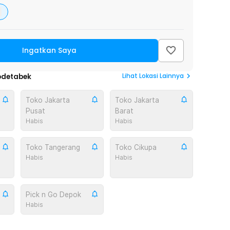
Ingatkan Saya
Lihat
Lokasi Lainnya
odetabek
Toko Jakarta
Toko Jakarta
Pusat
Barat
Habis
Habis
Toko Tangerang
Toko Cikupa
Habis
Habis
Pick n Go Depok
Habis