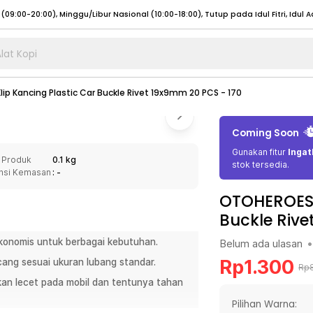
lat Kopi
umat (07:00 - 20:00), Sabtu - Minggu (08:00 - 20:00), Tutup pada Idul Fitri
Sele
ip Kancing Plastic Car Buckle Rivet 19x9mm 20 PCS - 170
:00 - 20:00), Sabtu - Minggu/ Libur Nasional (08:00 - 17:00)
Selengkapnya
:00 - 20:00), Sabtu - Minggu/ Libur Nasional (08:00 - 17:00)
Selengkapnya
Coming Soon
 (09:00-20:00), Minggu/Libur Nasional (12:00-20:00), Tutup pada Idul Fitri
Sele
Gunakan fitur
Ingat
 Produk
0.1 kg
 (09:00-20:00), Minggu/Libur Nasional (12:00-20:00), Tutup pada Idul Fitri
Sele
stok tersedia.
nsi Kemasan
: -
OTOHEROES K
Buckle Rive
ekonomis untuk berbagai kebutuhan.
Belum ada ulasan
•
umat (07:00 - 20:00), Sabtu - Minggu (08:00 - 20:00), Tutup pada Idul Fitri
Sele
Rp
1.300
cang sesuai ukuran lubang standar.
:00 - 20:00), Sabtu - Minggu/ Libur Nasional (08:00 - 17:00)
Selengkapnya
Rp
lkan lecet pada mobil dan tentunya tahan
:00 - 20:00), Sabtu - Minggu/ Libur Nasional (08:00 - 17:00)
Selengkapnya
Pilihan Warna: