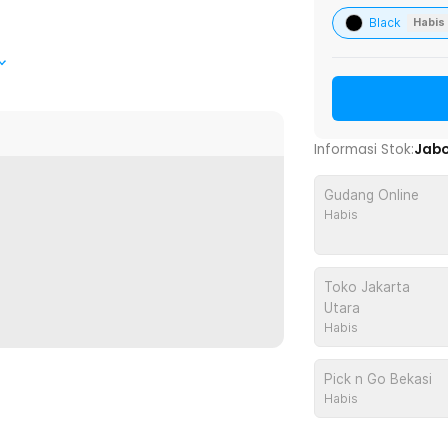
Black
Habis
ksesoris mobil seperti fender, bumper, dan
l berkualitas sehingga awet dan tahan lama.
n.
Informasi Stok:
Jab
Gudang Online
 bumper ataupun fender harus dipasang
Habis
 kancing untuk memudahkan dan
 baut, sehingga pemasangan aksesori
Toko Jakarta
Utara
 mobil membantu mengurangi getaran dan
Habis
aat bergerak atau terkena guncangan.
katkan kenyamanan pengemudi dan
Pick n Go Bekasi
Habis
bil, baut kancing ini dibuat dengan