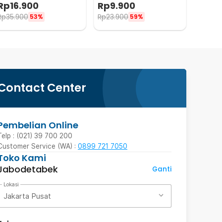
PCS - R2010
Motor Tubeless - KBTB02
Rp
16.900
Rp
9.900
Rp
35.900
Rp
23.900
53%
59%
Contact Center
Pembelian Online
Telp : (021) 39 700 200
Customer Service (WA) :
0899 721 7050
Toko Kami
Jabodetabek
Ganti
Lokasi
Jakarta Pusat