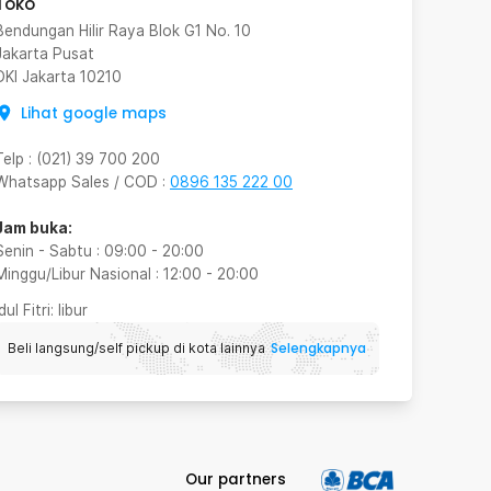
Toko
Bendungan Hilir Raya Blok G1 No. 10
Jakarta Pusat
DKI Jakarta
10210
Lihat google maps
Telp
:
(021) 39 700 200
Whatsapp Sales / COD
:
0896 135 222 00
Jam buka:
Senin - Sabtu
:
09:00
-
20:00
Minggu/Libur Nasional
:
12:00
-
20:00
Idul Fitri
: libur
Selengkapnya
Beli langsung/self pickup di kota lainnya
Our partners