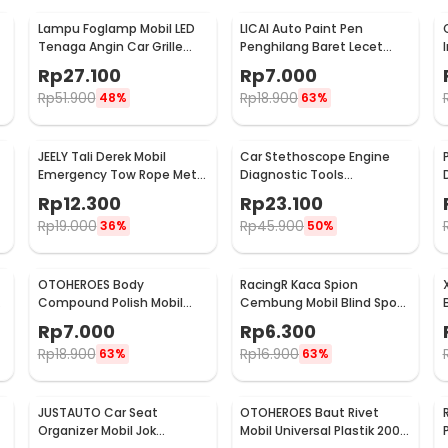
Lampu Foglamp Mobil LED
LICAI Auto Paint Pen
r
Tenaga Angin Car Grille
Penghilang Baret Lecet
Light Wind Power 2 PCS -
Mobil Scratch Removal 12ml
Rp
27.100
Rp
7.000
XY044
Rp
51.900
Rp
18.900
48%
63%
JEELY Tali Derek Mobil
Car Stethoscope Engine
Emergency Tow Rope Metal
Diagnostic Tools
Buckle U-Type 2.7M - JL30
Stetoskop Mesin Mobil -
Rp
12.300
Rp
23.100
W80582
Rp
19.000
Rp
45.900
36%
50%
OTOHEROES Body
RacingR Kaca Spion
Compound Polish Mobil
Cembung Mobil Blind Spot
Penghilang Goresan 15g
Wide Angle 50mm 2 Pcs -
Rp
7.000
Rp
6.300
with Spons - YYC-508
J0027
Rp
18.900
Rp
16.900
63%
63%
JUSTAUTO Car Seat
OTOHEROES Baut Rivet
Organizer Mobil Jok
Mobil Universal Plastik 200