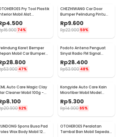
OTOHEROES Pry Tool Plastik
CHEZHIWANG Car Door
Interior Mobil Alat
Bumper Pelindung Pintu
Pengungkit Set 4 PCS -
Mobil Anti Gores 8 PCS -
Rp
4.500
Rp
9.600
AA16
HT-001
Rp
16.900
Rp
22.900
74%
59%
Pelindung Karet Bemper
Podofo Antena Penguat
Depan Mobil Car Bumper
Sinyal Radio FM Signal
Guard 57mm 2.5M
Amplifier untuk Mobil -
Rp
28.800
Rp
28.400
ANT-208
Rp
53.900
Rp
53.900
47%
48%
XML Auto Care Magic Clay
Kongyide Auto Care Kain
Bar Cleaner Mobil 100g -
Microfiber Mobil Model
QW89
Bundar - L-20
Rp
8.100
Rp
5.300
Rp
20.900
Rp
14.900
62%
65%
RUNDONG Spons Busa Pad
OTOHEROES Peralatan
Poles Wax Body Mobil 12
Tambal Ban Mobil Sepeda