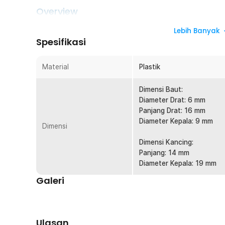
Overview
Klip kancing bumper mobil ini digunakan untuk memasang a
Lebih Banyak
pintu, agar lebih kuat dan mengikat. Terbuat dari materia
Spesifikasi
Ukurannya yang minimalis membuat klip ini mudah disimpa
Fitur
Material
Plastik
Kencangkan Bagian Mobil
Dimensi Baut:
Bagian mobil seperti panel pintu hingga quick release
Diameter Drat: 6 mm
dengan pakem. Itulah mengapa Anda membutuhkan klip
Panjang Drat: 16 mm
menyempurnakan instalasinya. Fungsinya sama seperti
Diameter Kepala: 9 mm
Dimensi
mobil jadi lebih kuat dan tidak longgar.
Dimensi Kancing:
Sebagai Peredam Getaran
Panjang: 14 mm
Berfungsi juga sebagai peredam getaran, klip kancing
Diameter Kepala: 19 mm
kebisingan yang dihasilkan oleh bagian-bagian mobil s
Dengan demikian, penggunaan klip panel akan mening
Galeri
penumpang di dalam mobil.
Cocok untuk Berbagai Lubang
Karena dirancang khusus untuk menunjang modifikasi mo
Ulasan