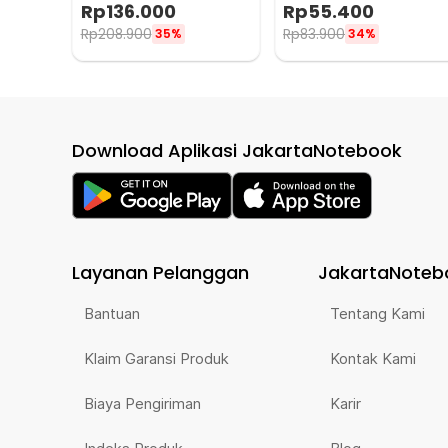
Horn 150dB 12V - JD4001
Transfer Pump 38mm DC
Rp
136.000
Rp
55.400
12V - CT-14
Rp
208.900
Rp
83.900
35%
34%
Download Aplikasi JakartaNotebook
Layanan Pelanggan
JakartaNoteb
Bantuan
Tentang Kami
Klaim Garansi Produk
Kontak Kami
Biaya Pengiriman
Karir