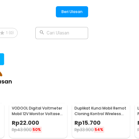
el untuk menyesuaikan lubang dengan klip
Beri Ulasan
ndapatkan 20 PCS klip kancing sekaligus.
 atau disimpan sebagai cadangan.
1
(
0
)
Cari Ulasan
udah pasti lebih ekonomis.
an dan tidak akan menimbulkan lecet untuk
g baik sehingga awet untuk penggunaan
asan
:
vet 19x9mm - 170
VODOOL Digital Voltmeter
Duplikat Kunci Mobil Remot
Mobil 12V Monitor Voltase
Cloning Kontrol Wireless
-
Baterai LED Display - QY836
433.92MHz 1 PCS - WE32
Rp
22.000
Rp
15.700
Rp
43.900
Rp
33.900
50%
54%