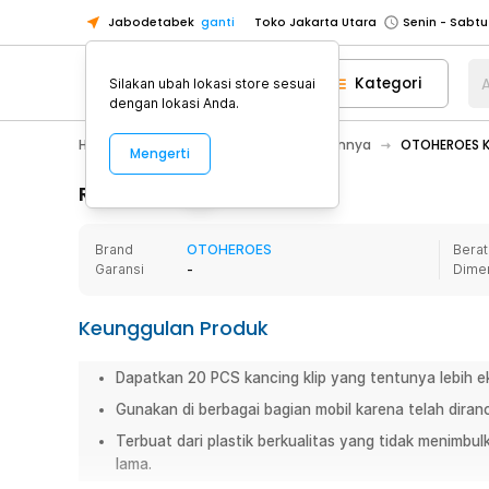
Jabodetabek
ganti
Toko Jakarta Utara
Toko Tangerang
Kategori
A
Silakan ubah lokasi store sesuai
Toko Cikupa
dengan lokasi Anda.
Pick n Go Jakarta Barat
Senin - J
Hobby
Mobil
Aksesoris Mobil Lainnya
OTOHEROES Kl
Mengerti
Pick n Go Bekasi
Senin - Jumat (08
Pick n Go Depok
Senin - Jumat (08
Rincian Produk
Toko Jakarta Pusat
Senin - Sabtu
Brand
OTOHEROES
Berat
Toko Jakarta Barat
Senin - Sabtu
Garansi
-
Dime
Toko Jakarta Utara
Toko Tangerang
Keunggulan Produk
Toko Cikupa
Dapatkan 20 PCS kancing klip yang tentunya lebih 
Pick n Go Jakarta Barat
Senin - J
Gunakan di berbagai bagian mobil karena telah diran
Pick n Go Bekasi
Senin - Jumat (08
Terbuat dari plastik berkualitas yang tidak menimbu
Pick n Go Depok
Senin - Jumat (08
lama.