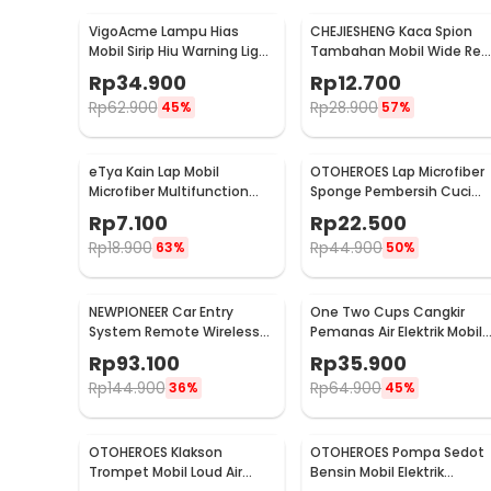
VigoAcme Lampu Hias
CHEJIESHENG Kaca Spion
Mobil Sirip Hiu Warning Light
Tambahan Mobil Wide Rea
Solar Energy 8 LED - FZWJSD
View Anti Blind Spot - SY-
Rp
34.900
Rp
12.700
080
Rp
62.900
Rp
28.900
45%
57%
eTya Kain Lap Mobil
OTOHEROES Lap Microfiber
Microfiber Multifunction
Sponge Pembersih Cuci
Cleaning Cloth 30x39cm -
Mobil Motor - TP266
Rp
7.100
Rp
22.500
H-10
Rp
18.900
Rp
44.900
63%
50%
NEWPIONEER Car Entry
One Two Cups Cangkir
System Remote Wireless
Pemanas Air Elektrik Mobil
12V Door Lock Mobil - CK18
Travel Mug 450ml - NJ88
Rp
93.100
Rp
35.900
Rp
144.900
Rp
64.900
36%
45%
OTOHEROES Klakson
OTOHEROES Pompa Sedot
Trompet Mobil Loud Air
Bensin Mobil Elektrik