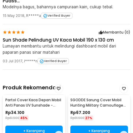
Puass...
Modelnya bagus, bahannya campuraan kain, cukup tebal.
15 May 2018
,
R*****a
Verified Buyer
Membantu (
0
)
Sun Shade Pelindung UV Kaca Mobil 190 x 130 cm
Lumayan membantu untuk melindungi dashboard mobil dari
paparan panas sinar matahari
03 Jul 2017
,
I*****n
Verified Buyer
Produk Rekomendasi
Partol Cover Kaca Depan Mobil
SGODDE Sarung Cover Mobil
Anti Panas UV Sunshade -
Hunting Military Camouflage
CK350
Nets 4x2M - GE211
Rp
34.100
Rp
67.200
Rp
61.900
45%
Rp
91.900
27%
+ Keranjang
+ Keranjang