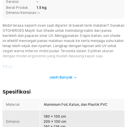
Garansi
-
Berat Produk
1.5 kg
Dimensi Kemasan
: -
Mobil terasa seperti oven saat diparkir di bawah terik matahari? Gunakan
OTOHEROES Mayitr Sun Shade untuk melindungi kabin dari panas
berlebih dan paparan sinar UV. Menggunakan 3 lapis bahan, sun shade
ini efektif mencegah panas matahari masuk ke serta menjaga suhu kabin
tetap lebih sejuk dan nyaman. Lengkap dengan lapisan anti UV untuk
cegah warna imterior mobil pudar. Tersedia dalam 3 pilihan ukuran
dengan model ergonomis yang mudah dipasang kapan saja.
Fitur
Blokir Sinar UV
Lebih Banyak
Bahan aluminium foil berkualitas yang digunakan pada pelindung
kaca mobil dapat memantulkan sinar UV dan panas matahari
Spesifikasi
dengan maksimal. Suhu tetap terjaga dan tidak ada lagi interior
mobil yang rusak.
Material
Aluminium Foil, Katun, dan Plastik PVC
Aman dan Praktis
Hadir dengan model ergonomis, pelindung kaca depan mobil ini
mudah dipasang dalam hitungan menit. Rangka seperti payung
180 x 100 cm
Dimensi
kokoh untuk cegah produk Tohuu lepas saat digunakan.
200 x 100 cm
192 x 126 cm