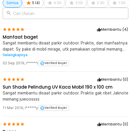
Semua
5
(
4
)
4
(
0
)
3
(
0
)
2
(
0
)
1
(
0
)
Cari Ulasan
Membantu (
4
)
Manfaat baget
Sangat membantu disaat parkir outdoor. Praktis, dan manfaatnya
dapet. Sy pake di mobil mirage, utk pemakaian optimal memang
Selengkapnya
agak ribet. Ke-2 sisi kan musti dijepit sama kaca pintu ya, jd
pastikan terpasang dgn ditarik optimal, agar jika kena angin tdk
02 Sep 2019
,
I*****i
Verified Buyer
kabur2. Kita pasang dari dalam, otomatis gak bisa keluar dr pintu
driver, kita keluarnya via pintu penumpang belakang ???????? Sip
Membantu (
0
)
????
Sun Shade Pelindung UV Kaca Mobil 190 x 100 cm
Sangat membantu disaat parkir outdoor. Praktis gak ribet Jaknote
memang juwoossss
11 Mar 2019
,
l*****y
Verified Buyer
Membantu (
0
)