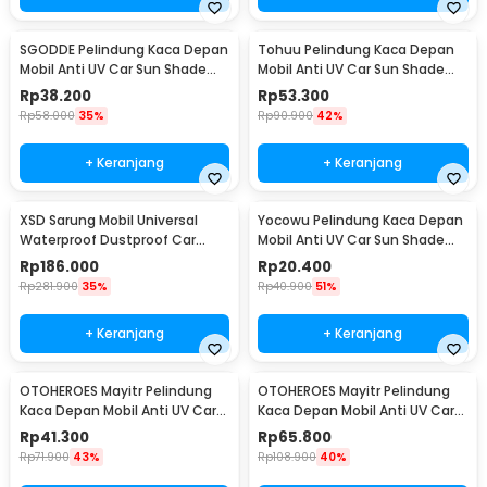
SGODDE Pelindung Kaca Depan
Tohuu Pelindung Kaca Depan
Mobil Anti UV Car Sun Shade
Mobil Anti UV Car Sun Shade
208x120cm - CK300
145x79cm - CK200
Rp
38.200
Rp
53.300
Rp
58.000
35%
Rp
90.900
42%
+ Keranjang
+ Keranjang
XSD Sarung Mobil Universal
Yocowu Pelindung Kaca Depan
Waterproof Dustproof Car
Mobil Anti UV Car Sun Shade
Cover Double Layer SUV/JEEP
150x70cm - CK250
Rp
186.000
Rp
20.400
YXL - CT400
Rp
281.900
35%
Rp
40.900
51%
+ Keranjang
+ Keranjang
OTOHEROES Mayitr Pelindung
OTOHEROES Mayitr Pelindung
Kaca Depan Mobil Anti UV Car
Kaca Depan Mobil Anti UV Car
Sun Shade 200x100cm - CK150
Sun Shade 192x126cm - CK150
Rp
41.300
Rp
65.800
Rp
71.900
43%
Rp
108.900
40%