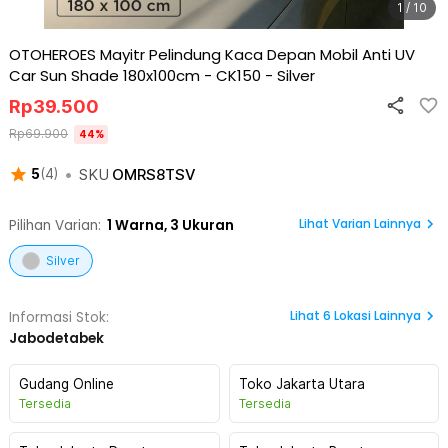
1 / 10
OTOHEROES Mayitr Pelindung Kaca Depan Mobil Anti UV
Car Sun Shade 180x100cm - CK150
-
Silver
Rp
39.500
Rp
69.900
44
%
•
SKU
OMRS8TSV
5
(
4
)
Lihat Varian Lainnya
Pilihan Varian:
1
Warna,
3 Ukuran
Silver
Lihat
6
Lokasi Lainnya
Informasi Stok:
Jabodetabek
Gudang Online
Toko Jakarta Utara
Tersedia
Tersedia