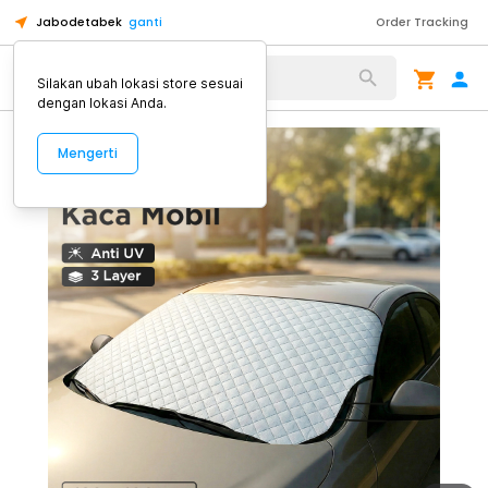
Jabodetabek
ganti
Order Tracking
Alat Kopi
Silakan ubah lokasi store sesuai
dengan lokasi Anda.
Mengerti