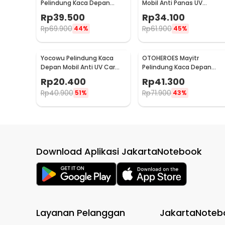
Pelindung Kaca Depan
Mobil Anti Panas UV
Mobil Anti UV Car Sun
Sunshade - CK350
Rp
39.500
Rp
34.100
Shade 180x100cm - CK150
Rp
69.900
Rp
61.900
44%
45%
Yocowu Pelindung Kaca
OTOHEROES Mayitr
Depan Mobil Anti UV Car
Pelindung Kaca Depan
Sun Shade 150x70cm -
Mobil Anti UV Car Sun
Rp
20.400
Rp
41.300
CK250
Shade 200x100cm - CK150
Rp
40.900
Rp
71.900
51%
43%
Download Aplikasi JakartaNotebook
Layanan Pelanggan
JakartaNoteb