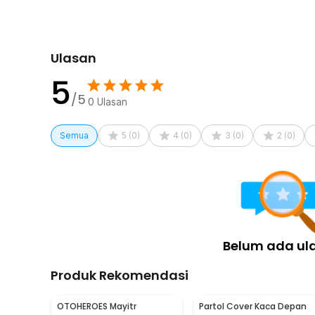
Kelengkapan Produk
Rincian yang Anda dapatkan untuk pembelian produk ini
1 x OTOHEROES Mayitr Pelindung Kaca Depan Mobil 
Ulasan
5
/5
0
Ulasan
Semua
5
(
0
)
4
(
0
)
3
(
0
)
2
(
0
)
Belum ada ul
Produk Rekomendasi
OTOHEROES Mayitr
Partol Cover Kaca Depan