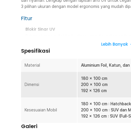
dan nyaman. Lengkap dengan lapisan anti UV untuk cegah 
3 pilihan ukuran dengan model ergonomis yang mudah dip
Fitur
Blokir Sinar UV
Bahan aluminium foil berkualitas yang digunakan pada
sinar UV dan panas matahari dengan maksimal. Suhu teta
Lebih Banyak
mobil yang rusak.
Spesifikasi
Aman dan Praktis
Hadir dengan model ergonomis, pelindung kaca depan m
Material
Aluminium Foil, Katun, dan
menit. Rangka seperti payung kokoh untuk cegah produ
180 x 100 cm
Siap Pakai Kapan Saja
Dimensi
200 x 100 cm
Model foldable buat pelindung kaca depan mobil muda
192 x 126 cm
Pelindung pun siap digunakan untuk jaga suhu mobil kap
3 Ukuran Universal
180 x 100 cm : Hatchbac
Tersedia dalam ukuran 180 x 100 cm, 200 x 100 cm, dan
Kesesuaian Mobil
200 x 100 cm : SUV dan 
tipe kendaraan, seperti sedan, hatchback, SUV hingg
192 x 126 cm : SUV (Full
perlindungan lebih maksimal tanpa celah cahaya masuk.
Galeri