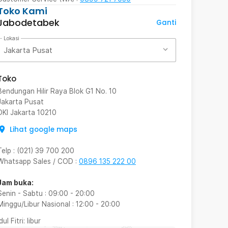
Toko Kami
Jabodetabek
Ganti
Lokasi
Jakarta Pusat
Toko
Bendungan Hilir Raya Blok G1 No. 10
Jakarta Pusat
DKI Jakarta
10210
Lihat google maps
Telp
:
(021) 39 700 200
Whatsapp Sales / COD
:
0896 135 222 00
Jam buka:
Senin - Sabtu
:
09:00
-
20:00
Minggu/Libur Nasional
:
12:00
-
20:00
Idul Fitri
: libur