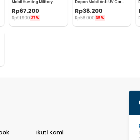
Mobil Hunting Military
Depan Mobil Anti UV Car
Camouflage Nets 4x2M -
Sun Shade 208x120cm -
Rp
67.200
Rp
38.200
GE211
CK300
Rp
91.900
Rp
58.000
27%
35%
ook
Ikuti Kami