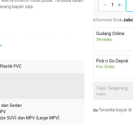
warna imterior mobil pudar. Tersedia dalam
asang kapan saja.
Informasi Stok:
Jab
Gudang Online
 pelindung kaca mobil dapat memantulkan
Tersedia
p terjaga dan tidak ada lagi interior
Pick n Go Depok
obil ini mudah dipasang dalam hitungan
 Plastik PVC
Pre-Order
k Tohuu lepas saat digunakan.
h disimpan tanpa menguras tempat.
Toko Tangerang
an saja.
Habis
k dan Sedan
 192 x 126 cm yang dapat dipilih sesuai
Tersedia bayar d
MPV
a MPV besar. Ukuran yang pas membuat
-Size SUV) dan MPV (Large MPV)