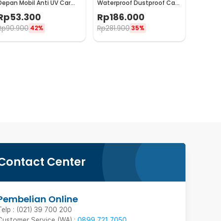
Depan Mobil Anti UV Car
Waterproof Dustproof Car
Sun Shade 145x79cm -
Cover Double Layer
Rp
53.300
Rp
186.000
CK200
SUV/JEEP YXL - CT400
Rp
90.900
Rp
281.900
42%
35%
Contact Center
Pembelian Online
Telp : (021) 39 700 200
Customer Service (WA) :
0899 721 7050