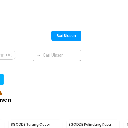
:
Anti UV Car Sun Shade - CK150
Beri Ulasan
1
(
0
)
Cari Ulasan
asan
SGODDE Sarung Cover
SGODDE Pelindung Kaca