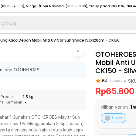
lat Kopi
umat (07:00 - 20:00), Sabtu - Minggu (08:00 - 20:00), Tutup pada Idul Fitri
Sele
ung Kaca Depan Mobil Anti UV Car Sun Shade 192x126cm - CK150
:00 - 20:00), Sabtu - Minggu/ Libur Nasional (08:00 - 17:00)
Selengkapnya
:00 - 20:00), Sabtu - Minggu/ Libur Nasional (08:00 - 17:00)
OTOHEROES 
Selengkapnya
Mobil Anti 
 (09:00-20:00), Minggu/Libur Nasional (12:00-20:00), Tutup pada Idul Fitri
Sele
CK150
-
Silv
gan logo OTOHEROES.
 (09:00-20:00), Minggu/Libur Nasional (12:00-20:00), Tutup pada Idul Fitri
Sele
•
SK
5
4
Ulasan
Rp
65.800
 Produk
1.5 kg
nsi Kemasan
: -
umat (07:00 - 20:00), Sabtu - Minggu (08:00 - 20:00), Tutup pada Idul Fitri
Sele
Pilihan Varian:
1
W
:00 - 20:00), Sabtu - Minggu/ Libur Nasional (08:00 - 17:00)
Selengkapnya
 matahari? Gunakan OTOHEROES Mayitr Sun
Silver
aran sinar UV. Menggunakan 3 lapis bahan,
:00 - 20:00), Sabtu - Minggu/ Libur Nasional (08:00 - 17:00)
Selengkapnya
erta menjaga suhu kabin tetap lebih sejuk