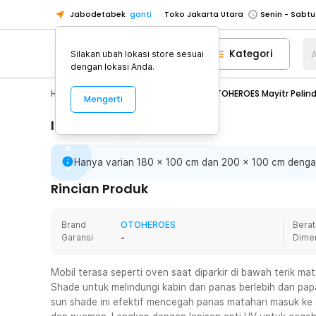
Jabodetabek
ganti
Toko Jakarta Utara
Toko Tangerang
Kategori
A
Silakan ubah lokasi store sesuai
Toko Cikupa
dengan lokasi Anda.
Pick n Go Jakarta Barat
Senin - J
Hobby
Mobil
Cover Mobil
OTOHEROES Mayitr Pelind
Mengerti
Pick n Go Bekasi
Senin - Jumat (08
Pick n Go Depok
Senin - Jumat (08
Informasi Penting
Toko Jakarta Pusat
Senin - Sabtu
Hanya varian 180 x 100 cm dan 200 x 100 cm den
Toko Jakarta Barat
Senin - Sabtu
Toko Jakarta Utara
Rincian Produk
Toko Tangerang
Brand
OTOHEROES
Berat
Toko Cikupa
Garansi
-
Dime
Pick n Go Jakarta Barat
Senin - J
Pick n Go Bekasi
Senin - Jumat (08
Mobil terasa seperti oven saat diparkir di bawah terik
Shade untuk melindungi kabin dari panas berlebih dan pap
Pick n Go Depok
Senin - Jumat (08
sun shade ini efektif mencegah panas matahari masuk ke s