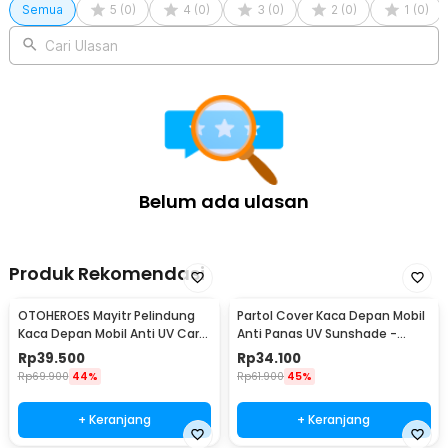
Semua
5
(
0
)
4
(
0
)
3
(
0
)
2
(
0
)
1
(
0
)
Cari Ulasan
Belum ada ulasan
Produk Rekomendasi
OTOHEROES Mayitr Pelindung
Partol Cover Kaca Depan Mobil
Kaca Depan Mobil Anti UV Car
Anti Panas UV Sunshade -
Sun Shade 180x100cm - CK150
CK350
Rp
39.500
Rp
34.100
Rp
69.900
44%
Rp
61.900
45%
+ Keranjang
+ Keranjang