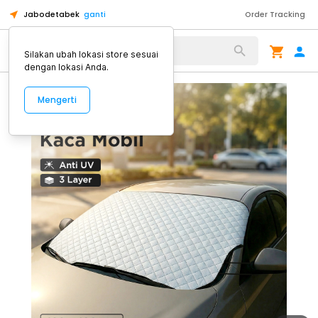
Jabodetabek
ganti
Order Tracking
Alat Kopi
Silakan ubah lokasi store sesuai
dengan lokasi Anda.
Mengerti