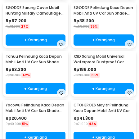
SGODDE Sarung Cover Mobil
SGODDE Pelindung Kaca Depan
Hunting Military Camouflage
Mobil Anti UV Car Sun Shade
Nets 4x2M - GE211
208x120cm - CK300
Rp
67.200
Rp
38.200
Rp
91.900
27%
Rp
58.000
35%
+ Keranjang
+ Keranjang
Tohuu Pelindung Kaca Depan
XSD Sarung Mobil Universal
Mobil Anti UV Car Sun Shade
Waterproof Dustproof Car
145x79cm - CK200
Cover Double Layer SUV/JEEP
Rp
53.300
Rp
186.000
YXL - CT400
Rp
90.900
42%
Rp
281.900
35%
+ Keranjang
+ Keranjang
Yocowu Pelindung Kaca Depan
OTOHEROES Mayitr Pelindung
Mobil Anti UV Car Sun Shade
Kaca Depan Mobil Anti UV Car
150x70cm - CK250
Sun Shade 200x100cm - CK150
Rp
20.400
Rp
41.300
Rp
40.900
51%
Rp
71.900
43%
+ Keranjang
+ Keranjang