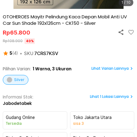
1 / 10
OTOHEROES Mayitr Pelindung Kaca Depan Mobil Anti UV
Car Sun Shade 192x126cm - CK150
-
Silver
Rp
65.800
Rp
108.900
40
%
•
SKU
7CRS7KSV
5
(
4
)
Lihat Varian Lainnya
Pilihan Varian:
1
Warna,
3 Ukuran
Silver
Lihat
1
Lokasi Lainnya
Informasi Stok:
Jabodetabek
Gudang Online
Toko Jakarta Utara
Tersedia
sisa
3