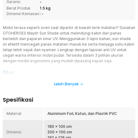
Garansi
-
Berat Produk
1.5 kg
Dimensi Kemasan
: -
Mobil terasa seperti oven saat diparkir di bawah terik matahari? Gunakan
OTOHEROES Mayitr Sun Shade untuk melindungi kabin dari panas
berlebih dan paparan sinar UV. Menggunakan 3 lapis bahan, sun shade
ini efektif mencegah panas matahari masuk ke serta menjaga suhu kabin
tetap lebih sejuk dan nyaman. Lengkap dengan lapisan anti UV untuk
cegah warna imterior mobil pudar. Tersedia dalam 3 pilihan ukuran
dengan model ergonomis yang mudah dipasang kapan saja.
Fitur
Blokir Sinar UV
Lebih Banyak
Bahan aluminium foil berkualitas yang digunakan pada pelindung
kaca mobil dapat memantulkan sinar UV dan panas matahari
Spesifikasi
dengan maksimal. Suhu tetap terjaga dan tidak ada lagi interior
mobil yang rusak.
Material
Aluminium Foil, Katun, dan Plastik PVC
Aman dan Praktis
Hadir dengan model ergonomis, pelindung kaca depan mobil ini
mudah dipasang dalam hitungan menit. Rangka seperti payung
180 x 100 cm
Dimensi
kokoh untuk cegah produk Tohuu lepas saat digunakan.
200 x 100 cm
192 x 126 cm