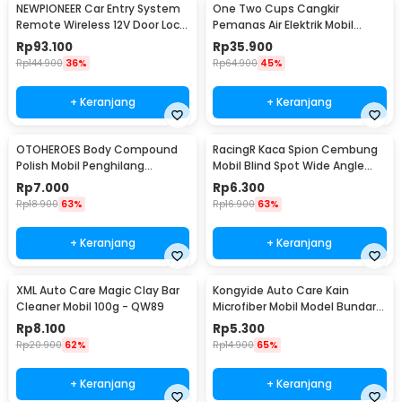
NEWPIONEER Car Entry System
One Two Cups Cangkir
Remote Wireless 12V Door Lock
Pemanas Air Elektrik Mobil
Mobil - CK18
Travel Mug 450ml - NJ88
Rp
93.100
Rp
35.900
Rp
144.900
36%
Rp
64.900
45%
+ Keranjang
+ Keranjang
OTOHEROES Body Compound
RacingR Kaca Spion Cembung
Polish Mobil Penghilang
Mobil Blind Spot Wide Angle
Goresan 15g with Spons - YYC-
50mm 2 Pcs - J0027
Rp
7.000
Rp
6.300
508
Rp
18.900
63%
Rp
16.900
63%
+ Keranjang
+ Keranjang
XML Auto Care Magic Clay Bar
Kongyide Auto Care Kain
Cleaner Mobil 100g - QW89
Microfiber Mobil Model Bundar -
L-20
Rp
8.100
Rp
5.300
Rp
20.900
62%
Rp
14.900
65%
+ Keranjang
+ Keranjang