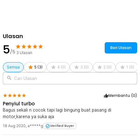
1 x OTOHEROES Penyiul Turbo Knalpot Mobil Whistler Size XL
31mm - TUR007
1 x Baut
1 x Kunci L
Ulasan
5
Beri Ulasan
/5
3
Ulasan
Semua
5
(
3
)
4
(
0
)
3
(
0
)
2
(
0
)
1
(
0
)
Cari Ulasan
Membantu (
0
)
Penyiul turbo
Bagus sekali n cocok tapi lagi bingung buat pasang di
motor,karena ya suka aja
18 Aug 2020
,
a*****g
Verified Buyer