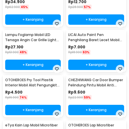
Rp
34.900
Rp
12.700
Rp
62.900
45%
Rp
28.900
57%
+ Keranjang
+ Keranjang
Lampu Foglamp Mobil LED
LICAI Auto Paint Pen
Tenaga Angin Car Grille Light
Penghilang Baret Lecet Mobil
Wind Power 2 PCS - XY044
Scratch Removal 12ml
Rp
27.100
Rp
7.000
Rp
51.900
48%
Rp
18.900
63%
+ Keranjang
+ Keranjang
OTOHEROES Pry Tool Plastik
CHEZHIWANG Car Door Bumper
Interior Mobil Alat Pengungkit
Pelindung Pintu Mobil Anti
Set 4 PCS - AA16
Gores 8 PCS - HT-001
Rp
4.500
Rp
9.600
Rp
16.900
74%
Rp
22.900
59%
+ Keranjang
+ Keranjang
eTya Kain Lap Mobil Microfiber
OTOHEROES Lap Microfiber