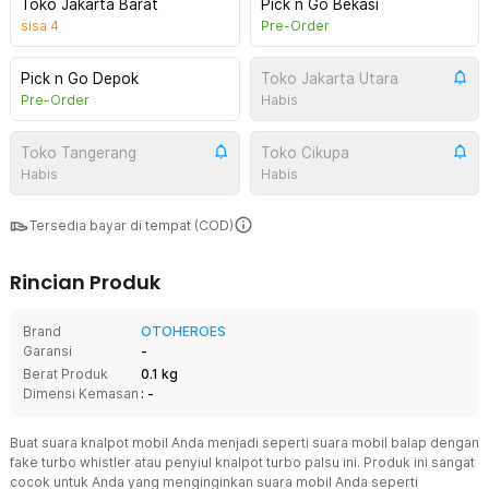
Toko Jakarta Barat
Pick n Go Bekasi
sisa
4
Pre-Order
Pick n Go Depok
Toko Jakarta Utara
Pre-Order
Habis
Toko Tangerang
Toko Cikupa
Habis
Habis
Tersedia bayar di tempat (COD)
Rincian Produk
Brand
OTOHEROES
Garansi
-
Berat Produk
0.1 kg
Dimensi Kemasan
: -
Buat suara knalpot mobil Anda menjadi seperti suara mobil balap dengan
fake turbo whistler atau penyiul knalpot turbo palsu ini. Produk ini sangat
cocok untuk Anda yang menginginkan suara mobil Anda seperti