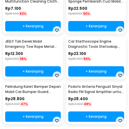
Multifunction Cleaning Cloth
Sponge Pembersih Cuci Mobil
30x39cm - H-10
Motor - TP266
Rp
7.100
Rp
22.500
Rp
18.900
63%
Rp
44.900
50%
+ Keranjang
+ Keranjang
JEELY Tali Derek Mobil
Car Stethoscope Engine
Emergency Tow Rope Metal
Diagnostic Tools Stetoskop
Buckle U-Type 2.7M - JL30
Mesin Mobil - W80582
Rp
12.300
Rp
23.100
Rp
19.000
36%
Rp
45.900
50%
+ Keranjang
+ Keranjang
Pelindung Karet Bemper Depan
Podofo Antena Penguat Sinyal
Mobil Car Bumper Guard
Radio FM Signal Amplifier untuk
57mm 2.5M
Mobil - ANT-208
Rp
28.800
Rp
28.400
Rp
53.900
47%
Rp
53.900
48%
+ Keranjang
+ Keranjang