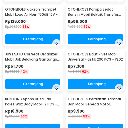
OTOHEROES Klakson Trompet
OTOHEROES Pompa Sedot
Mobil Loud Air Horn 150dB 12V -
Bensin Mobil Elektrik Transfer
JD4001
Pump 38mm DC 12V - CT-14
Rp
136.000
Rp
55.000
Rp
208.900
35%
Rp
93.900
42%
+ Keranjang
+ Keranjang
JUSTAUTO Car Seat Organizer
OTOHEROES Baut Rivet Mobil
Mobil Jok Belakang Gantungan
Universal Plastik 200 PCS - PE02
Barang Tisu - Z-354
Rp
51.700
Rp
7.300
Rp
88.900
42%
Rp
18.900
62%
+ Keranjang
+ Keranjang
RUNDONG Spons Busa Pad
OTOHEROES Peralatan Tambal
Poles Wax Body Mobil 12 PCS -
Ban Mobil Sepeda Motor
R2010
Tubeless - KBTB02
Rp
16.900
Rp
9.900
Rp
35.900
53%
Rp
23.900
59%