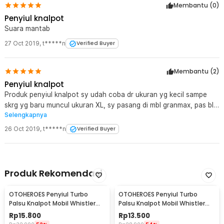
Membantu (
0
)
Penyiul knalpot
Suara mantab
27 Oct 2019
,
t*****n
Verified Buyer
Membantu (
2
)
Penyiul knalpot
Produk penyiul knalpot sy udah coba dr ukuran yg kecil sampe
skrg yg baru muncul ukuran XL, sy pasang di mbl granmax, pas bl
Selengkapnya
yv XL ternyata ga muat di knalpot, wah sayang kl ga dipake,
akhirnya sy akalin biar bs pake, alhasil bs jg msk ke knalpot &
26 Oct 2019
,
t*****n
Verified Buyer
suara 'nging.......' yg keluar lbh mantab lbh ngejos, salut bgt buat
jaknot & jg salut buat bagian cod, pengirimannya cepat, brg
sampe di t4 jg msh bgs
Produk Rekomendasi
OTOHEROES Penyiul Turbo
OTOHEROES Penyiul Turbo
Palsu Knalpot Mobil Whistler
Palsu Knalpot Mobil Whistler
1000-2400cc L - TUR007
1000-1800cc M 1.6-2.0 - TUR007
Rp
15.800
Rp
13.500