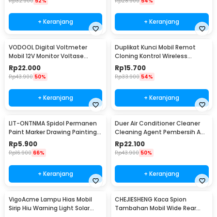
Rp
32.900
52%
Rp
28.900
54%
+ Keranjang
+ Keranjang
VODOOL Digital Voltmeter
Duplikat Kunci Mobil Remot
Mobil 12V Monitor Voltase
Cloning Kontrol Wireless
Baterai LED Display - QY836
433.92MHz 1 PCS - WE32
Rp
22.000
Rp
15.700
Rp
43.900
50%
Rp
33.900
54%
+ Keranjang
+ Keranjang
LIT-ONTNMA Spidol Permanen
Duer Air Conditioner Cleaner
Paint Marker Drawing Painting
Cleaning Agent Pembersih AC
Oil Base - MP-01
Rumah 500ml - QUY1640
Rp
5.900
Rp
22.100
Rp
16.900
66%
Rp
43.900
50%
+ Keranjang
+ Keranjang
VigoAcme Lampu Hias Mobil
CHEJIESHENG Kaca Spion
Sirip Hiu Warning Light Solar
Tambahan Mobil Wide Rear
Energy 8 LED - FZWJSD
View Anti Blind Spot - SY-080