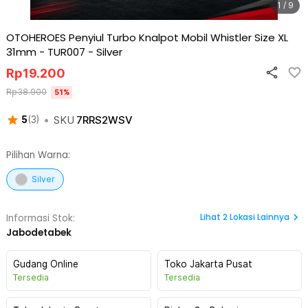
1 / 9
OTOHEROES Penyiul Turbo Knalpot Mobil Whistler Size XL
31mm - TUR007
-
Silver
Rp
19.200
Rp
38.900
51
%
•
SKU
7RRS2WSV
5
(
3
)
Pilihan Warna:
Silver
Lihat
2
Lokasi Lainnya
Informasi Stok:
Jabodetabek
Gudang Online
Toko Jakarta Pusat
Tersedia
Tersedia