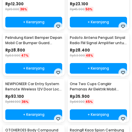
Buckle U-Type 2.7M - JL30
Mesin Mobil - W80582
Rp
12.300
Rp
23.100
Rp
19.000
36%
Rp
45.900
50%
+ Keranjang
+ Keranjang
Pelindung Karet Bemper Depan
Podofo Antena Penguat Sinyal
Mobil Car Bumper Guard
Radio FM Signal Amplifier untuk
57mm 2.5M
Mobil - ANT-208
Rp
28.800
Rp
28.400
Rp
53.900
47%
Rp
53.900
48%
+ Keranjang
+ Keranjang
NEWPIONEER Car Entry System
One Two Cups Cangkir
Remote Wireless 12V Door Lock
Pemanas Air Elektrik Mobil
Mobil - CK18
Travel Mug 450ml - NJ88
Rp
93.100
Rp
35.900
Rp
144.900
36%
Rp
64.900
45%
+ Keranjang
+ Keranjang
OTOHEROES Body Compound
RacingR Kaca Spion Cembung