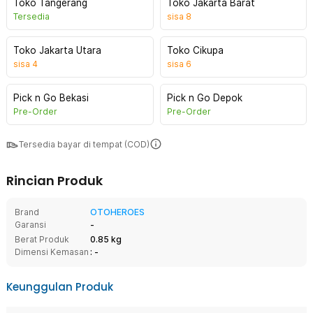
Toko Tangerang
Toko Jakarta Barat
Tersedia
sisa
8
Toko Jakarta Utara
Toko Cikupa
sisa
4
sisa
6
Pick n Go Bekasi
Pick n Go Depok
Pre-Order
Pre-Order
Tersedia bayar di tempat (COD)
Rincian Produk
Brand
OTOHEROES
Garansi
-
Berat Produk
0.85 kg
Dimensi Kemasan
: -
Keunggulan Produk