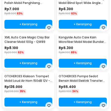
Polish Mobil Penghilang
Mobil Blind Spot Wide Angle
Goresan 15g with Spons - YYC-
50mm 2 Pcs - J0027
Rp
7.000
Rp
6.300
508
Rp
18.900
63%
Rp
16.900
63%
+ Keranjang
+ Keranjang
XML Auto Care Magic Clay Bar
Kongyide Auto Care Kain
Cleaner Mobil 100g - QW89
Microfiber Mobil Model Bundar -
L-20
Rp
8.100
Rp
5.300
Rp
20.900
62%
Rp
14.900
65%
+ Keranjang
+ Keranjang
OTOHEROES Klakson Trompet
OTOHEROES Pompa Sedot
Mobil Loud Air Horn 150dB 12V -
Bensin Mobil Elektrik Transfer
JD4001
Pump 38mm DC 12V - CT-14
Rp
136.000
Rp
55.400
Rp
208.900
35%
Rp
83.900
34%
+ Keranjang
+ Keranjang