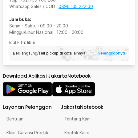
Telp
:
(021) 39 700 200
Whatsapp Sales / COD
:
0896 135 222 00
Jam buka:
Senin - Sabtu
:
09:00
-
20:00
Minggu/Libur Nasional
:
12:00
-
20:00
Idul Fitri
: libur
Selengkapnya
Beli langsung/self pickup di kota lainnya
Download Aplikasi JakartaNotebook
Layanan Pelanggan
JakartaNotebook
Bantuan
Tentang Kami
Klaim Garansi Produk
Kontak Kami