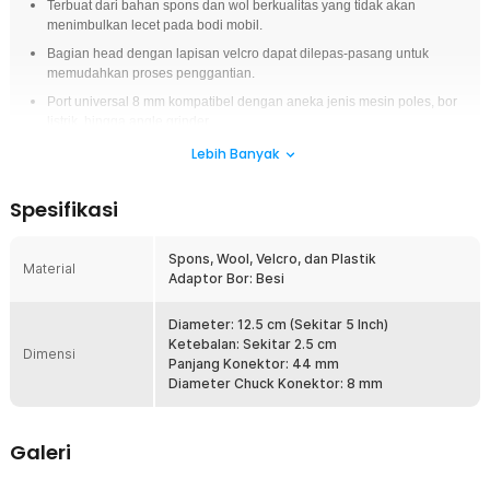
Terbuat dari bahan spons dan wol berkualitas yang tidak akan
menimbulkan lecet pada bodi mobil.
Bagian head dengan lapisan velcro dapat dilepas-pasang untuk
memudahkan proses penggantian.
Port universal 8 mm kompatibel dengan aneka jenis mesin poles, bor
listrik, hingga angle grinder.
Isi lebih banyak dengan 10 buah sponge polishing yang punya pola
Lebih Banyak
tekstur berbeda untuk berbagai kebutuhan.
Spesifikasi
Overview
Spons polishing OTOHEROES hadir dengan bahan spons dan wol
Spons, Wool, Velcro, dan Plastik
berkualitas yang lembut, sehingga aman digunakan tanpa menimbulkan
Material
Adaptor Bor: Besi
goresan pada bodi mobil. Head dengan lapisan velcro dapat dilepas-
pasang, memudahkan Anda mengganti pad sesuai kebutuhan tanpa
repot. Dilengkapi port universal 8 mm yang kompatibel dengan berbagai
Diameter: 12.5 cm (Sekitar 5 Inch)
mesin poles, bor listrik, hingga angle grinder, produk ini juga
Ketebalan: Sekitar 2.5 cm
Dimensi
menawarkan paket lengkap berisi 10 pad dengan tekstur berbeda untuk
Panjang Konektor: 44 mm
hasil poles maksimal dan berkilau.
Diameter Chuck Konektor: 8 mm
Fitur
Galeri
Bahan Lembut
Spons polishing OTOHEROES terbuat dari kombinasi spons dan wol