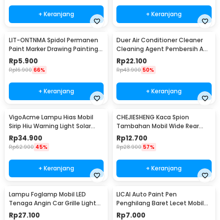
+ Keranjang
+ Keranjang
LIT-ONTNMA Spidol Permanen
Duer Air Conditioner Cleaner
Paint Marker Drawing Painting
Cleaning Agent Pembersih AC
Oil Base - MP-01
Rumah 500ml - QUY1640
Rp
5.900
Rp
22.100
Rp
16.900
66%
Rp
43.900
50%
+ Keranjang
+ Keranjang
VigoAcme Lampu Hias Mobil
CHEJIESHENG Kaca Spion
Sirip Hiu Warning Light Solar
Tambahan Mobil Wide Rear
Energy 8 LED - FZWJSD
View Anti Blind Spot - SY-080
Rp
34.900
Rp
12.700
Rp
62.900
45%
Rp
28.900
57%
+ Keranjang
+ Keranjang
Lampu Foglamp Mobil LED
LICAI Auto Paint Pen
Tenaga Angin Car Grille Light
Penghilang Baret Lecet Mobil
Wind Power 2 PCS - XY044
Scratch Removal 12ml
Rp
27.100
Rp
7.000