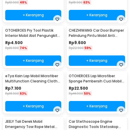
Rp
51.900
48%
Rp
18.900
63%
+ Keranjang
+ Keranjang
OTOHEROES Pry Tool Plastik
CHEZHIWANG Car Door Bumper
Interior Mobil Alat Pengungkit
Pelindung Pintu Mobil Anti
Set 4 PCS - AA16
Gores 8 PCS - HT-001
Rp
4.500
Rp
9.600
Rp
16.900
74%
Rp
22.900
59%
+ Keranjang
+ Keranjang
eTya Kain Lap Mobil Microfiber
OTOHEROES Lap Microfiber
Multifunction Cleaning Cloth
Sponge Pembersih Cuci Mobil
30x39cm - H-10
Motor - TP266
Rp
7.100
Rp
22.500
Rp
18.900
63%
Rp
44.900
50%
+ Keranjang
+ Keranjang
JEELY Tali Derek Mobil
Car Stethoscope Engine
Emergency Tow Rope Metal
Diagnostic Tools Stetoskop