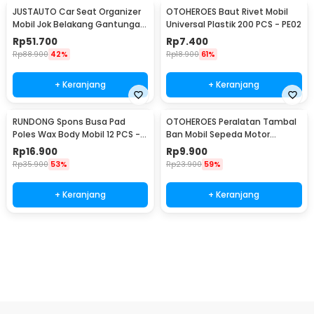
JUSTAUTO Car Seat Organizer
OTOHEROES Baut Rivet Mobil
Mobil Jok Belakang Gantungan
Universal Plastik 200 PCS - PE02
Barang Tisu - Z-354
Rp
51.700
Rp
7.400
Rp
88.900
42%
Rp
18.900
61%
+ Keranjang
+ Keranjang
RUNDONG Spons Busa Pad
OTOHEROES Peralatan Tambal
Poles Wax Body Mobil 12 PCS -
Ban Mobil Sepeda Motor
R2010
Tubeless - KBTB02
Rp
16.900
Rp
9.900
Rp
35.900
53%
Rp
23.900
59%
+ Keranjang
+ Keranjang
Beli Sekarang