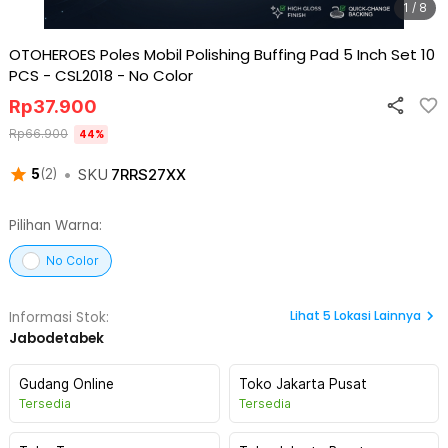
1 / 8
OTOHEROES Poles Mobil Polishing Buffing Pad 5 Inch Set 10
PCS - CSL2018
-
No Color
Rp
37.900
Rp
66.900
44
%
•
SKU
7RRS27XX
5
(
2
)
Pilihan Warna:
No Color
Lihat
5
Lokasi Lainnya
Informasi Stok:
Jabodetabek
Gudang Online
Toko Jakarta Pusat
Tersedia
Tersedia