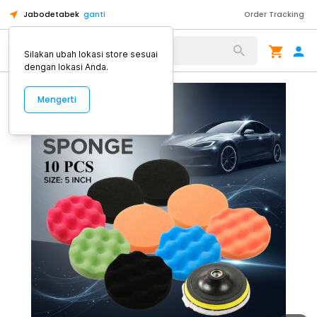
Jabodetabek
ganti
Order Tracking
Alat Kopi
Silakan ubah lokasi store sesuai
dengan lokasi Anda.
Mengerti