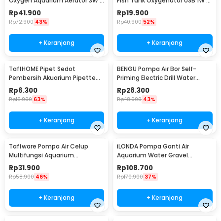
Oxygen Aquarium Aerator 3W -
Fish Tank Oxygenator USB 1W -
HX-1100L
AB479
Rp
41.900
Rp
19.900
Rp
72.900
43%
Rp
40.900
52%
+ Keranjang
+ Keranjang
TaffHOME Pipet Sedot
BENGU Pompa Air Bor Self-
Pembersih Akuarium Pipette
Priming Electric Drill Water
Siphone Pump 30ml - NC03
Pump - JET101
Rp
6.300
Rp
28.300
Rp
16.900
63%
Rp
48.900
43%
+ Keranjang
+ Keranjang
Taffware Pompa Air Celup
iLONDA Pompa Ganti Air
Multifungsi Aquarium
Aquarium Water Gravel
Submersible Pump 9V 3W -
Cleaner Pump 520L/H - L68
Rp
31.900
Rp
108.700
1020
Rp
58.900
46%
Rp
170.900
37%
+ Keranjang
+ Keranjang