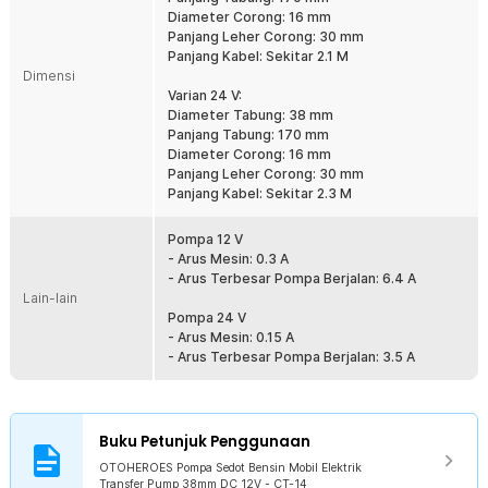
pompa bensin ini. Anda bisa memilih varian 12 V atau 24 V sesuai
Diameter Corong: 16 mm
dengan aki yang Anda miliki. Jika sumber daya telah tersedia,
Panjang Leher Corong: 30 mm
masukkan pompa ke dalam wadah berisi cairan, lalu hubungkan
Panjang Kabel: Sekitar 2.1 M
selang ke corong pompa. Sambungkan jepit alligator ke aki dan
Dimensi
hidupkan pompa dengan switch yang tersedia.
Varian 24 V:
Diameter Tabung: 38 mm
Kelengkapan Produk
Panjang Tabung: 170 mm
Diameter Corong: 16 mm
Rincian yang Anda dapatkan untuk pembelian produk ini:
Panjang Leher Corong: 30 mm
1 x OTOHEROES Pompa Sedot Bensin Mobil Elektrik Transfer
Panjang Kabel: Sekitar 2.3 M
Pump 38mm - CT
1 x Klem
Pompa 12 V
- Arus Mesin: 0.3 A
- Arus Terbesar Pompa Berjalan: 6.4 A
Lain-lain
Pompa 24 V
- Arus Mesin: 0.15 A
- Arus Terbesar Pompa Berjalan: 3.5 A
Buku Petunjuk Penggunaan
OTOHEROES Pompa Sedot Bensin Mobil Elektrik
Transfer Pump 38mm DC 12V - CT-14