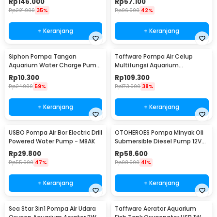
Rp
146.000
Rp
57.100
QR50A
Rp
221.900
35%
Rp
96.900
42%
+ Keranjang
+ Keranjang
Siphon Pompa Tangan
Taffware Pompa Air Celup
Aquarium Water Charge Pump
Multifungsi Aquarium
1.7M - NC02
Submersible Pump 12V 30W -
Rp
10.300
Rp
109.300
ZYW890
Rp
24.900
59%
Rp
173.900
38%
+ Keranjang
+ Keranjang
USBO Pompa Air Bor Electric Drill
OTOHEROES Pompa Minyak Oli
Powered Water Pump - M8AK
Submersible Diesel Pump 12V
51mm - BXG38
Rp
29.800
Rp
58.600
Rp
55.900
47%
Rp
98.900
41%
+ Keranjang
+ Keranjang
Sea Star 3in1 Pompa Air Udara
Taffware Aerator Aquarium