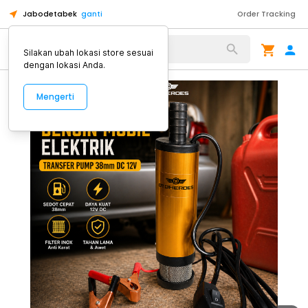
Jabodetabek
ganti
Order Tracking
Alat Kopi
Silakan ubah lokasi store sesuai
dengan lokasi Anda.
Mengerti