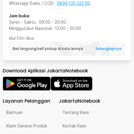
Whatsapp Sales / COD
:
0896 135 222 00
Jam buka:
Senin - Sabtu
:
09:00
-
20:00
Minggu/Libur Nasional
:
12:00
-
20:00
Idul Fitri
: libur
Selengkapnya
Beli langsung/self pickup di kota lainnya
Download Aplikasi JakartaNotebook
Layanan Pelanggan
JakartaNotebook
Bantuan
Tentang Kami
Klaim Garansi Produk
Kontak Kami