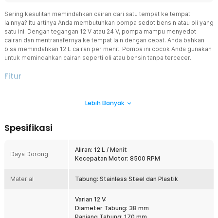
Sering kesulitan memindahkan cairan dari satu tempat ke tempat
lainnya? Itu artinya Anda membutuhkan pompa sedot bensin atau oli yang
satu ini. Dengan tegangan 12 V atau 24 V, pompa mampu menyedot
cairan dan mentransfernya ke tempat lain dengan cepat. Anda bahkan
bisa memindahkan 12 L cairan per menit. Pompa ini cocok Anda gunakan
untuk memindahkan cairan seperti oli atau bensin tanpa tercecer.
Fitur
Pompa Bertenaga
Lebih Banyak
Dilengkapi dengan motor bertenaga mencapai 8500 RPM untuk
hasilkan kinerja yang optimal. Pompa sedot bensin dan oli ini
mampu memindahkan cairan sebanyak 12 L per menit. Anda pun
Spesifikasi
bisa menggunakan pompa untuk menguras, memindahkan cairan,
dan keperluan lainnya.
Aliran: 12 L / Menit
Material Berkualitas
Daya Dorong
Kecepatan Motor: 8500 RPM
Bodi pompa sedot bensin dan oli ini terbuat dari material stainless
steel dan plastik sehingga memiliki ketahanan terhadap karat. Anda
Material
tidak perlu khawatir jika pompa akan rusak meskipun sering
Tabung: Stainless Steel dan Plastik
terkena bensin, oli, ataupun jenis cairan lainnya.
Varian 12 V:
Mudah Digunakan
Diameter Tabung: 38 mm
Manfaatkan aki kendaraan Anda untuk memberikan daya listrik ke
Panjang Tabung: 170 mm