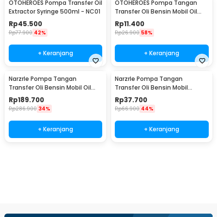
OTOHEROES Pompa Transfer Oil
OTOHEROES Pompa Tangan
Extractor Syringe 500ml - NC01
Transfer Oli Bensin Mobil Oil
Extractor Selang 1M - NC02
Rp
45.500
Rp
11.400
Rp
77.900
42%
Rp
26.900
58%
+ Keranjang
+ Keranjang
NarzrIe Pompa Tangan
NarzrIe Pompa Tangan
Transfer Oli Bensin Mobil Oil
Transfer Oli Bensin Mobil
Extractor 1.5L - NC03
Extractor 200ml - NC25
Rp
189.700
Rp
37.700
Rp
286.900
34%
Rp
66.900
44%
+ Keranjang
+ Keranjang
Ingatkan Saya