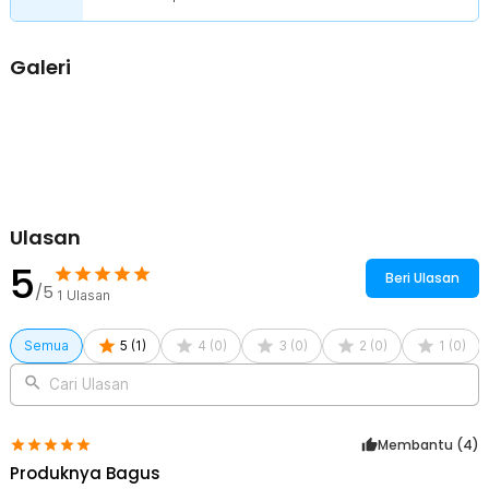
Galeri
Ulasan
5
Beri Ulasan
/5
1
Ulasan
Semua
5
(
1
)
4
(
0
)
3
(
0
)
2
(
0
)
1
(
0
)
Cari Ulasan
Membantu (
4
)
Produknya Bagus