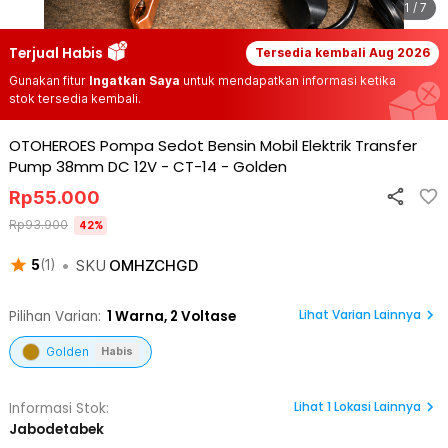
1 / 7
Terjual Habis
Tersedia kembali
Aug 2026
Gunakan fitur
Ingatkan Saya
untuk mendapatkan informasi ketika
stok tersedia kembali.
OTOHEROES Pompa Sedot Bensin Mobil Elektrik Transfer
Pump 38mm DC 12V - CT-14
-
Golden
Rp
55.000
Rp
93.900
42
%
•
SKU
OMHZCHGD
5
(
1
)
Lihat Varian Lainnya
Pilihan Varian:
1
Warna,
2 Voltase
Golden
Habis
Lihat
1
Lokasi Lainnya
Informasi Stok:
Jabodetabek