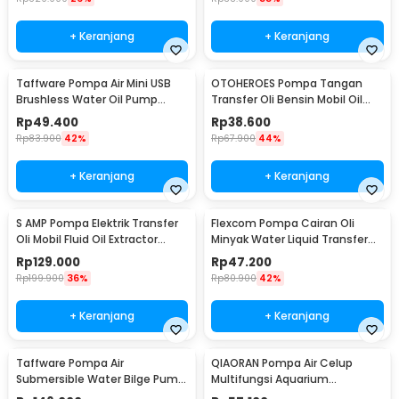
+ Keranjang
+ Keranjang
Taffware Pompa Air Mini USB
OTOHEROES Pompa Tangan
Brushless Water Oil Pump
Transfer Oli Bensin Mobil Oil
Submersible 5V - QR30A
Pump - NC01
Rp
49.400
Rp
38.600
Rp
83.900
42%
Rp
67.900
44%
+ Keranjang
+ Keranjang
S AMP Pompa Elektrik Transfer
Flexcom Pompa Cairan Oli
Oli Mobil Fluid Oil Extractor
Minyak Water Liquid Transfer
Pump 12V - A3
Pump - JT-600
Rp
129.000
Rp
47.200
Rp
199.900
36%
Rp
80.900
42%
+ Keranjang
+ Keranjang
Taffware Pompa Air
QIAORAN Pompa Air Celup
Submersible Water Bilge Pump
Multifungsi Aquarium
12V - BL-2512SI
Submersible Pump 5V 2.4W -