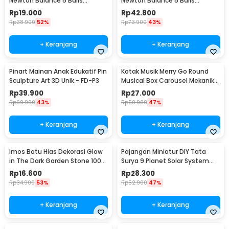
Newton Balance 5 Balls
Newton Balance 5 Balls
Stainless Steel Model T S -
Stainless Steel Model T L -
Rp
19.000
Rp
42.800
LX013
LX013
Rp
38.900
52%
Rp
73.900
43%
+ Keranjang
+ Keranjang
Pinart Mainan Anak Edukatif Pin
Kotak Musik Merry Go Round
Sculpture Art 3D Unik - FD-P3
Musical Box Carousel Mekanikal
- HD-Y02
Rp
39.900
Rp
27.000
Rp
69.900
43%
Rp
50.900
47%
+ Keranjang
+ Keranjang
Imos Batu Hias Dekorasi Glow
Pajangan Miniatur DIY Tata
in The Dark Garden Stone 100
Surya 9 Planet Solar System
PCS - HC0043
Planetary - 2135
Rp
16.600
Rp
28.300
Rp
34.900
53%
Rp
52.900
47%
+ Keranjang
+ Keranjang