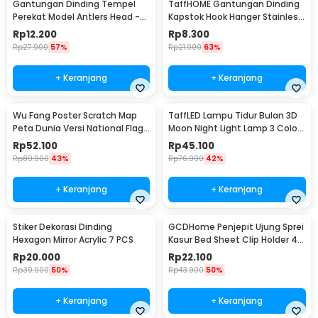
Gantungan Dinding Tempel
TaffHOME Gantungan Dinding
Perekat Model Antlers Head -
Kapstok Hook Hanger Stainless
MU03
Steel 201 - MT11
Rp
12.200
Rp
8.300
Rp
27.900
57%
Rp
21.900
63%
+ Keranjang
+ Keranjang
Wu Fang Poster Scratch Map
TaffLED Lampu Tidur Bulan 3D
Peta Dunia Versi National Flag
Moon Night Light Lamp 3 Color
- ZJP-M018
8cm 1W 5V - LD002701
Rp
52.100
Rp
45.100
Rp
89.900
43%
Rp
76.900
42%
+ Keranjang
+ Keranjang
Stiker Dekorasi Dinding
GCDHome Penjepit Ujung Sprei
Hexagon Mirror Acrylic 7 PCS
Kasur Bed Sheet Clip Holder 4
PCS - FS-1809
Rp
20.000
Rp
22.100
Rp
39.900
50%
Rp
43.900
50%
+ Keranjang
+ Keranjang