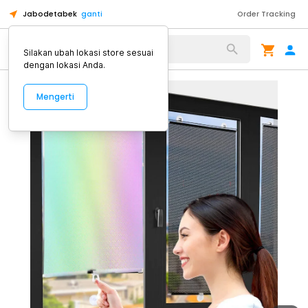
Jabodetabek
ganti
Order Tracking
Alat Kopi
Silakan ubah lokasi store sesuai
dengan lokasi Anda.
Mengerti