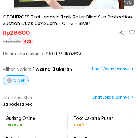
1 / 8
OTOHEROES Tirai Jendela Tarik Roller Blind Sun Protection
Suction Cups 50x125cm - OT-3
-
Silver
Rp
26.600
Rp
50.900
48
%
Belum ada ulasan
•
SKU
LMHK04SV
Lihat Varian Lainnya
Pilihan Varian:
1
Warna,
3 Ukuran
Silver
Lihat
Lokasi Lainnya
Informasi Stok:
Jabodetabek
Gudang Online
Toko Jakarta Pusat
Tersedia
sisa
5