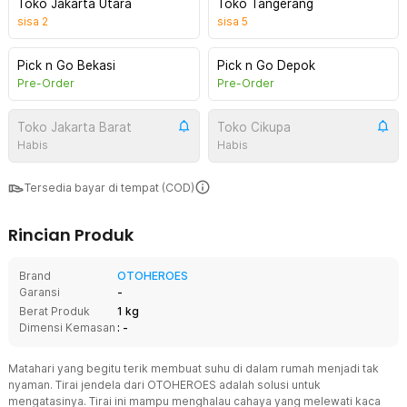
Toko Jakarta Utara
Toko Tangerang
sisa
2
sisa
5
Pick n Go Bekasi
Pick n Go Depok
Pre-Order
Pre-Order
Toko Jakarta Barat
Toko Cikupa
Habis
Habis
Tersedia bayar di tempat (COD)
Rincian Produk
Brand
OTOHEROES
Garansi
-
Berat Produk
1 kg
Dimensi Kemasan
: -
Matahari yang begitu terik membuat suhu di dalam rumah menjadi tak
nyaman. Tirai jendela dari OTOHEROES adalah solusi untuk
mengatasinya. Tirai ini mampu menghalau cahaya yang melewati kaca