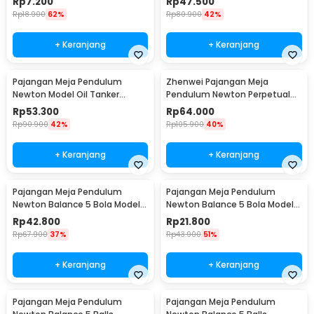
Rp
7.200
Rp
47.500
Rp
18.900
62%
Rp
80.900
42%
+ Keranjang
+ Keranjang
Pajangan Meja Pendulum
Zhenwei Pajangan Meja
Newton Model Oil Tanker
Pendulum Newton Perpetual
Perpetual Debate - B101
Model Ferris Wheel - ZPW
Rp
53.300
Rp
64.000
Rp
90.900
42%
Rp
105.900
40%
+ Keranjang
+ Keranjang
Pajangan Meja Pendulum
Pajangan Meja Pendulum
Newton Balance 5 Bola Model
Newton Balance 5 Bola Model
Arched M - ZY02
Arched S - ZY02
Rp
42.800
Rp
21.800
Rp
67.900
37%
Rp
43.900
51%
+ Keranjang
+ Keranjang
Pajangan Meja Pendulum
Pajangan Meja Pendulum