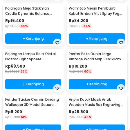
Pajangan Meja Stickman
Warmtoo Mesin Pembuat
Cradle Dynamic Balance
Kabut Embun Mist Spray Fog
Instrument Ball Pendulum
Maker 12 LED 24V - WT01
Rp
16.400
Rp
34.200
Rp
34.900
54%
Rp
61.900
45%
+ Keranjang
+ Keranjang
Pajangan Lampu Bola Kristal
Poster Peta Dunia Large
Plasma Light Sphere -
Vintage World Map 103x69cm -
ZC211700
N401
Rp
69.500
Rp
10.200
Rp
94.900
27%
Rp
24.900
60%
+ Keranjang
+ Keranjang
Fender Sticker Cermin Dinding
Anpro Kotak Musik Antik
Wallpaper 3D Model Square
Wooden Music Box Engraving
Mirror 9 PCS - Q353
Harry Potter - ADQ0194
Rp
8.200
Rp
25.500
Rp
20.900
61%
Rp
48.900
48%
+ Keranjang
+ Keranjang