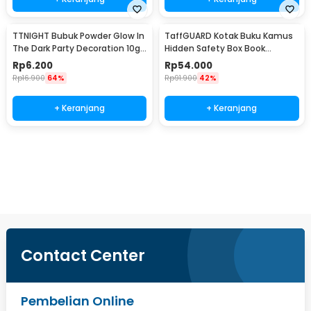
TTNIGHT Bubuk Powder Glow In
TaffGUARD Kotak Buku Kamus
The Dark Party Decoration 10g
Hidden Safety Box Book
- T01
Password Lock Size S - KB-10P
Rp
6.200
Rp
54.000
Rp
16.900
64%
Rp
91.900
42%
+ Keranjang
+ Keranjang
Beli Sekarang
Contact Center
Pembelian Online