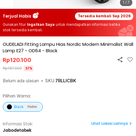
1 / 7
Terjual Habis
Tersedia kembali
Sep 2026
Gunakan fitur
Ingatkan Saya
untuk mendapatkan informasi ketika
stok tersedia kembali.
OUDELADI Fitting Lampu Hias Nordic Modern Minimalist Wall
Lamp E27 - OD64
-
Black
Rp
120.100
Rp
187.900
37
%
Belum ada ulasan
•
SKU
7RLLICBK
Pilihan Warna:
Black
Habis
Lihat
Lokasi Lainnya
Informasi Stok:
Jabodetabek