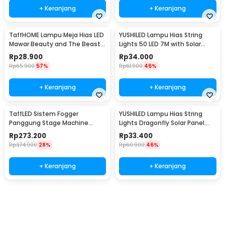
+ Keranjang
+ Keranjang
TaffHOME Lampu Meja Hias LED
YUSHILED Lampu Hias String
Mawar Beauty and The Beast
Lights 50 LED 7M with Solar
Warm White - AC01
Panel - M072
Rp
28.900
Rp
34.000
Rp
65.900
57%
Rp
61.900
46%
+ Keranjang
+ Keranjang
TaffLED Sistem Fogger
YUSHILED Lampu Hias String
Panggung Stage Machine
Lights Dragonfly Solar Panel
Ejector with RGB LED - KY-
IP65 8 Modes 20 LED - M088
Rp
273.200
Rp
33.400
LED500
Rp
374.900
28%
Rp
60.900
46%
+ Keranjang
+ Keranjang
Ingatkan Saya