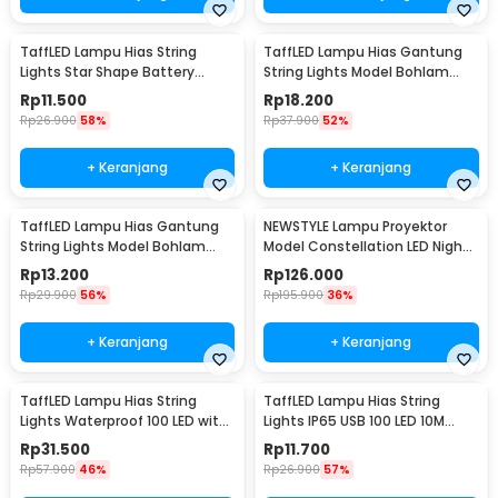
TaffLED Lampu Hias String
TaffLED Lampu Hias Gantung
Lights Star Shape Battery
String Lights Model Bohlam
Power 20 LED 3M - 2G11
Mini Waterproof 6M - ZYD0931
Rp
11.500
Rp
18.200
Rp
26.900
58%
Rp
37.900
52%
+ Keranjang
+ Keranjang
TaffLED Lampu Hias Gantung
NEWSTYLE Lampu Proyektor
String Lights Model Bohlam
Model Constellation LED Night
Mini Waterproof 3M - ZYD0931
Light 3W 5V - NL-USB
Rp
13.200
Rp
126.000
Rp
29.900
56%
Rp
195.900
36%
+ Keranjang
+ Keranjang
TaffLED Lampu Hias String
TaffLED Lampu Hias String
Lights Waterproof 100 LED with
Lights IP65 USB 100 LED 10M
Solar Panel - M071
Warm White - TDC-01
Rp
31.500
Rp
11.700
Rp
57.900
46%
Rp
26.900
57%