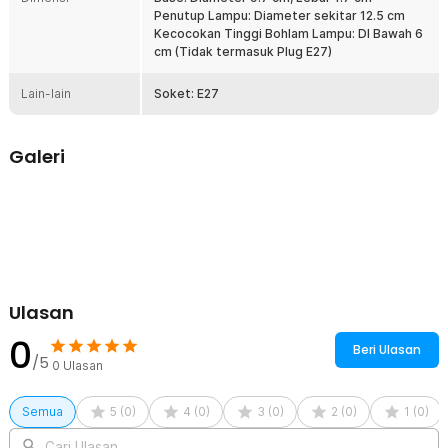
Dengan set baut dan fischer yang lengkap, Anda dapat dengan
Penutup Lampu: Diameter sekitar 12.5 cm
mudah memasang OUDELADI fitting lampu hias tanpa kesulitan.
Kecocokan Tinggi Bohlam Lampu: DI Bawah 6
Buat perubahan positif dalam dekorasi ruang tamu Anda dalam
cm (Tidak termasuk Plug E27)
waktu singkat.
Lain-lain
Soket: E27
Kelengkapan Produk
Rincian yang Anda dapatkan untuk pembelian produk ini:
Galeri
1 x OUDELADI Fitting Lampu Hias Nordic Modern Minimalist Wall
Lamp E27 - OD64
1 x Base
1 Set Baut dan Fischer
Ulasan
0
Beri Ulasan
/5
0
Ulasan
Semua
5
(
0
)
4
(
0
)
3
(
0
)
2
(
0
)
1
(
0
)
Cari Ulasan