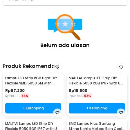
Belum ada ulasan
Produk Rekomendasi
Lampu LED Strip RGB Light DIY
MALITAI Lampu LED Strip DIY
Flexible SMD 5050 5M with
Flexible 5050 RGB IP67 with USB
Remote
Controller 1M - SMD2835
Rp
97.200
Rp
16.500
Rp
149.900
36%
Rp
34.900
53%
+ Keranjang
+ Keranjang
MALITAI Lampu LED Strip DIY
SMD Lampu Hias Gantung
Flexible 5050 RGB IP67 with USB
String Lights Meteor Rain Cool