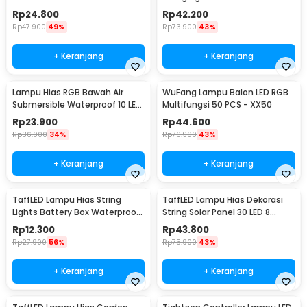
Controller 2M - SMD2835
White 30cm 8 PCS
Rp
24.800
Rp
42.200
Rp
47.900
49%
Rp
73.900
43%
+ Keranjang
+ Keranjang
Lampu Hias RGB Bawah Air
WuFang Lampu Balon LED RGB
Submersible Waterproof 10 LED
Multifungsi 50 PCS - XX50
with Remote - 13017
Rp
23.900
Rp
44.600
Rp
36.000
34%
Rp
76.900
43%
+ Keranjang
+ Keranjang
TaffLED Lampu Hias String
TaffLED Lampu Hias Dekorasi
Lights Battery Box Waterproof
String Solar Panel 30 LED 8
50 LED 5M - G5
Mode 6.5M - 896
Rp
12.300
Rp
43.800
Rp
27.900
56%
Rp
75.900
43%
+ Keranjang
+ Keranjang