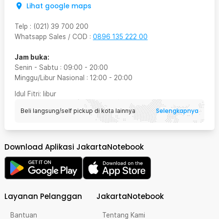
Lihat google maps
Telp
:
(021) 39 700 200
Whatsapp Sales / COD
:
0896 135 222 00
Jam buka:
Senin - Sabtu
:
09:00
-
20:00
Minggu/Libur Nasional
:
12:00
-
20:00
Idul Fitri
: libur
Selengkapnya
Beli langsung/self pickup di kota lainnya
Download Aplikasi JakartaNotebook
Layanan Pelanggan
JakartaNotebook
Bantuan
Tentang Kami