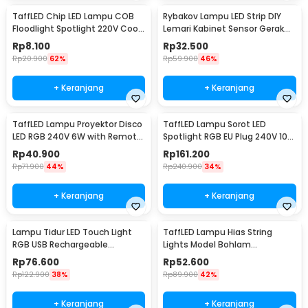
TaffLED Chip LED Lampu COB
Rybakov Lampu LED Strip DIY
Floodlight Spotlight 220V Cool
Lemari Kabinet Sensor Gerak
White 6000K 50W - COB4060-
4.5W 1M - 2835
Rp
8.100
Rp
32.500
AC220-50
Rp
20.900
62%
Rp
59.900
46%
+ Keranjang
+ Keranjang
TaffLED Lampu Proyektor Disco
TaffLED Lampu Sorot LED
LED RGB 240V 6W with Remote
Spotlight RGB EU Plug 240V 10W
Control - CY-LV-RG
- L18RG
Rp
40.900
Rp
161.200
Rp
71.900
44%
Rp
240.900
34%
+ Keranjang
+ Keranjang
Lampu Tidur LED Touch Light
TaffLED Lampu Hias String
RGB USB Rechargeable
Lights Model Bohlam
1500mAh 5V 3W - F8-1
Waterproof 20 LED 5M - PD039
Rp
76.600
Rp
52.600
Rp
122.900
38%
Rp
89.900
42%
+ Keranjang
+ Keranjang