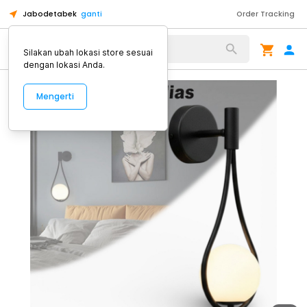
Jabodetabek
ganti
Order Tracking
Alat Kopi
Silakan ubah lokasi store sesuai
dengan lokasi Anda.
Mengerti