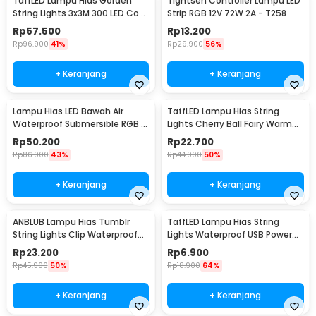
TaffLED Lampu Hias Gorden
Tightsen Controller Lampu LED
String Lights 3x3M 300 LED Cool
Strip RGB 12V 72W 2A - T258
White 18W - 300L
Rp
57.500
Rp
13.200
Rp
96.900
41%
Rp
29.900
56%
+ Keranjang
+ Keranjang
Lampu Hias LED Bawah Air
TaffLED Lampu Hias String
Waterproof Submersible RGB 2
Lights Cherry Ball Fairy Warm
PCS with Remote - 13017
White 5M - LY20W
Rp
50.200
Rp
22.700
Rp
86.900
43%
Rp
44.900
50%
+ Keranjang
+ Keranjang
ANBLUB Lampu Hias Tumblr
TaffLED Lampu Hias String
String Lights Clip Waterproof
Lights Waterproof USB Power
20 LED 2M - 0606
50 LED 5M - SZ
Rp
23.200
Rp
6.900
Rp
45.900
50%
Rp
18.900
64%
+ Keranjang
+ Keranjang