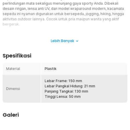
perlindungan mata sekaligus menunjang gaya sporty Anda. Dibekali
desain ringan, lensa anti UV, dan model wraparound modern, kacamata
sepeda ini nyaman digunakan untuk bersepeda, jogging, hiking, hingga
aktivitas outdoor lainnya. Cocok untuk pria maupun wanita yang aktif
bergerak.
Fitur
Lebih Banyak
Lensa Anti UV untuk Perlindungan Mata
Kacamata sepeda ini menggunakan lensa anti UV yang membantu
Spesifikasi
melindungi mata dari paparan sinar matahari berlebih saat aktivitas
outdoor. Lensa mampu membantu mengurangi silau sehingga
penglihatan tetap nyaman di siang hari. Efek adaptive tint membuat
Material
Plastik
lensa tampak lebih gelap saat terkena cahaya terang dan kembali
lebih bening di area teduh. Aktivitas olahraga menjadi lebih aman
Lebar Frame: 150 mm
dan nyaman sepanjang hari.
Lebar Pangkal Hidung: 21 mm
Dimensi
Desain Sporty dan Modern
Panjang Tangkai: 130 mm
Mengusung desain wraparound dengan tampilan sporty yang
Tinggi Lensa: 50 mm
cocok digunakan untuk berbagai aktivitas outdoor. Bentuk frame
mengikuti kontur wajah sehingga terlihat modern sekaligus
memberikan perlindungan area mata lebih maksimal. Tampilan
Galeri
stylish membuat kacamata mudah dipadukan dengan outfit
olahraga maupun casual sporty. Cocok digunakan pria maupun
wanita.