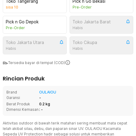
Toko Tangerang
Pick n Go Bekasi
sisa
10
Pre-Order
Pick n Go Depok
Toko Jakarta Barat
Pre-Order
Habis
Toko Jakarta Utara
Toko Cikupa
Habis
Habis
Tersedia bayar di tempat (COD)
Rincian Produk
Brand
OULAIOU
Garansi
-
Berat Produk
0.2 kg
Dimensi Kemasan
: -
Aktivitas outdoor di bawah terik matahari sering membuat mata cepat
lelah akibat silau, debu, dan paparan sinar UV. OULAIOU Kacamata
Sepeda UV Protection hadir sebagai solusi untuk memberikan