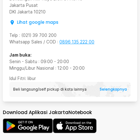
Jakarta Pusat
DKI Jakarta
10210
Lihat google maps
Telp
:
(021) 39 700 200
Whatsapp Sales / COD
:
0896 135 222 00
Jam buka:
Senin - Sabtu
:
09:00
-
20:00
Minggu/Libur Nasional
:
12:00
-
20:00
Idul Fitri
: libur
Selengkapnya
Beli langsung/self pickup di kota lainnya
Download Aplikasi JakartaNotebook