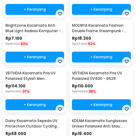
+ Keranjang
+ Keranjang
Brightzone Kacamata Anti
MOLNIYA Kacamata Fashion
Blue Light Radiasi Komputer -
Double Frame Steampunk -
E27
NE60
Rp
7.100
Rp
18.300
Rp
18.900
63%
Rp
37.900
52%
+ Keranjang
+ Keranjang
VEITHDIA Kacamata Pria UV
VEITHDIA Kacamata Pria UV
Polarized Stylish Men
Polarized UV400 - 6529
Sunglasses - 6588
Rp
114.100
Rp
110.000
Rp
179.900
37%
Rp
174.900
38%
+ Keranjang
+ Keranjang
Daisy Kacamata Sepeda UV
KDEAM Kacamata Sunglasses
Protection Outdoor Cycling
Unisex Polarized Anti Silau
Sunglasses - X7
Outdoor UV200 KD156 - KD156
Rp
68.000
Rp
16.400