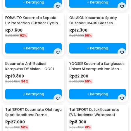
+ Keranjang
+ Keranjang
FORAUTO Kacamata Sepeda
OULAIOU Kacamata Sporty
UV Protection Outdoor Cycling
Outdoor UV400 Glasses
Sunglasses - NJ747
Silicone Frame - 9837
Rp
7.600
Rp
12.300
Rp
19.900
62%
Rp
27.900
56%
+ Keranjang
+ Keranjang
Kacamata Anti Radiasi
YOOSKE Kacamata Sunglasses
Komputer DY Vision - GG01
Unisex Steampunk Iron Man
Tony Stark - 3023
Rp
19.800
Rp
22.200
Rp
30.000
34%
Rp
43.900
50%
+ Keranjang
+ Keranjang
TaffSPORT Kacamata Olahraga
TaffSPORT Kotak Kacamata
Sport Headband Frame
EVA Hardcase Waterproof
Glasses - 9833
Rp
27.000
Rp
8.300
Rp
53.900
50%
Rp
20.900
61%