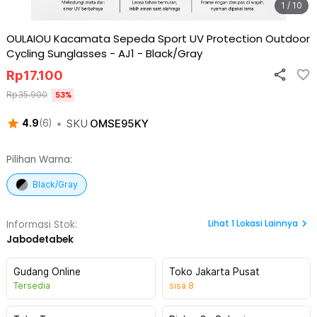
1 / 10
OULAIOU Kacamata Sepeda Sport UV Protection Outdoor
Cycling Sunglasses - AJ1
-
Black/Gray
Rp
17.100
Rp
35.900
53
%
•
SKU
OMSE95KY
4.9
(
6
)
Pilihan Warna:
Black/Gray
Lihat
1
Lokasi Lainnya
Informasi Stok:
Jabodetabek
Gudang Online
Toko Jakarta Pusat
Tersedia
sisa
8