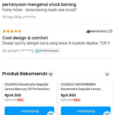
pertanyaan mengenai stock barang
frame hitam - lensa bening masih ada stock?
05 Sep 2018
,
a*****o
Membantu (
1
)
Cool design & comfort
Deaign sporty dengan kaca yang besar & nyaman dipakai. TOP !!
08 Jul 2017
,
T*****y
Verified Buyer
Produk Rekomendasi
OULAIOU Kacamata Sepeda
OULAIOU HAOGHIMENG
Lensa Mercury UV Protection
Kacamata Sepeda Lensa
Cycling Sunglasses - 9181
Mercury Cycling Outdoor Sport
Rp
14.300
Rp
5.800
- 3015
Rp
31.900
56%
Rp
15.900
64%
+ Keranjang
+ Keranjang