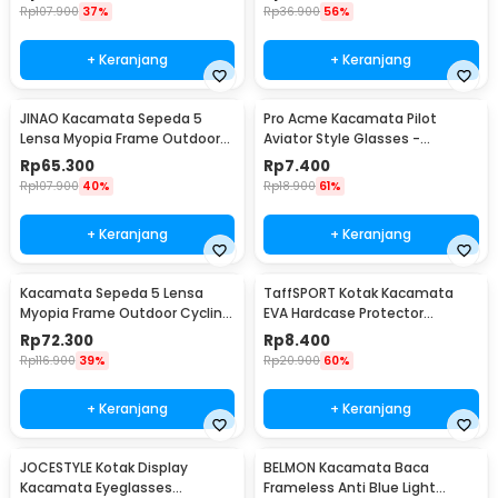
Rp
107.900
37%
Rp
36.900
56%
+ Keranjang
+ Keranjang
JINAO Kacamata Sepeda 5
Pro Acme Kacamata Pilot
Lensa Myopia Frame Outdoor
Aviator Style Glasses -
Cycling Sunglasses - 0089
CC0744
Rp
65.300
Rp
7.400
Rp
107.900
40%
Rp
18.900
61%
+ Keranjang
+ Keranjang
Kacamata Sepeda 5 Lensa
TaffSPORT Kotak Kacamata
Myopia Frame Outdoor Cycling
EVA Hardcase Protector
Sunglasses - 0089
Waterproof - JL-10028
Rp
72.300
Rp
8.400
Rp
116.900
39%
Rp
20.900
60%
+ Keranjang
+ Keranjang
JOCESTYLE Kotak Display
BELMON Kacamata Baca
Kacamata Eyeglasses
Frameless Anti Blue Light