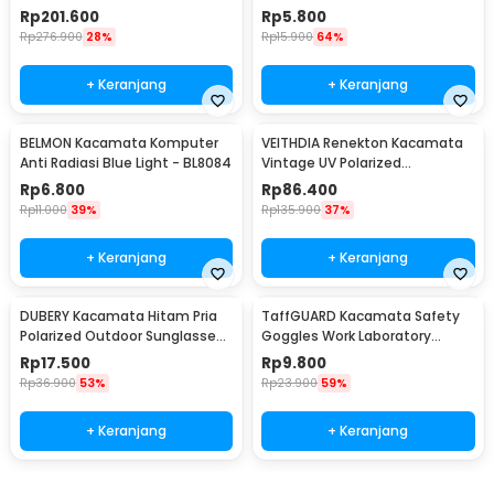
Sunglasses Box 12 Slot - SWK78
Reading Plus 1 - 641
Rp
201.600
Rp
5.800
Rp
276.900
28%
Rp
15.900
64%
+ Keranjang
+ Keranjang
BELMON Kacamata Komputer
VEITHDIA Renekton Kacamata
Anti Radiasi Blue Light - BL8084
Vintage UV Polarized
Sunglasses - 2462
Rp
6.800
Rp
86.400
Rp
11.000
39%
Rp
135.900
37%
+ Keranjang
+ Keranjang
DUBERY Kacamata Hitam Pria
TaffGUARD Kacamata Safety
Polarized Outdoor Sunglasses
Goggles Work Laboratory
- D731-04
Eyewear - LE979
Rp
17.500
Rp
9.800
Rp
36.900
53%
Rp
23.900
59%
+ Keranjang
+ Keranjang