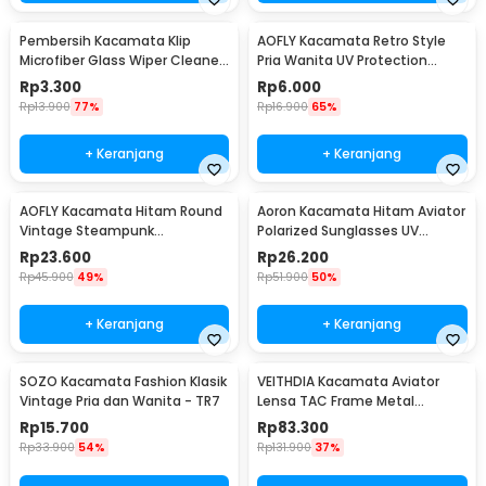
Pembersih Kacamata Klip
AOFLY Kacamata Retro Style
Microfiber Glass Wiper Cleaner
Pria Wanita UV Protection
Multifunction - TVA45
Sunglassses - 1125
Rp
3.300
Rp
6.000
Rp
13.900
77%
Rp
16.900
65%
+ Keranjang
+ Keranjang
AOFLY Kacamata Hitam Round
Aoron Kacamata Hitam Aviator
Vintage Steampunk
Polarized Sunglasses UV
Sunglasses
Protection - RB2132
Rp
23.600
Rp
26.200
Rp
45.900
49%
Rp
51.900
50%
+ Keranjang
+ Keranjang
SOZO Kacamata Fashion Klasik
VEITHDIA Kacamata Aviator
Vintage Pria dan Wanita - TR7
Lensa TAC Frame Metal
Polarized Sunglasses - V3088
Rp
15.700
Rp
83.300
Rp
33.900
54%
Rp
131.900
37%