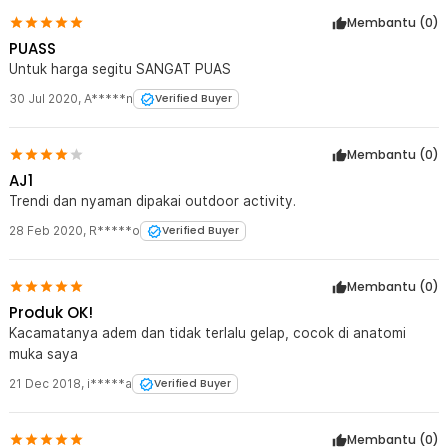
Membantu (
0
)
Kelengkapan Produk
PUASS
Rincian yang Anda dapatkan untuk pembelian produk ini:
Untuk harga segitu SANGAT PUAS
1 x OULAIOU Kacamata Sepeda Sport UV Protection Outdoor
30 Jul 2020
,
A*****n
Verified Buyer
Cycling Sunglasses - AJ1
Membantu (
0
)
AJ1
Trendi dan nyaman dipakai outdoor activity.
28 Feb 2020
,
R*****o
Verified Buyer
Membantu (
0
)
Produk OK!
Kacamatanya adem dan tidak terlalu gelap, cocok di anatomi
muka saya
21 Dec 2018
,
i*****a
Verified Buyer
Membantu (
0
)