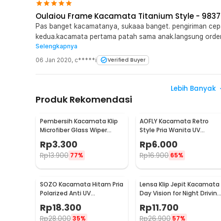
Oulaiou Frame Kacamata Titanium Style - 9837
Pas banget kacamatanya, sukaaa banget. pengiriman cepat
kedua.kacamata pertama patah sama anak.langsung order 
Selengkapnya
kurir toko. thanks Jaknot
06 Jan 2020
,
c*****i
Verified Buyer
Lebih Banyak
Produk Rekomendasi
Pembersih Kacamata Klip
AOFLY Kacamata Retro
Microfiber Glass Wiper
Style Pria Wanita UV
Cleaner Multifunction -
Protection Sunglassses -
Rp
3.300
Rp
6.000
TVA45
1125
Rp
13.900
Rp
16.900
77%
65%
SOZO Kacamata Hitam Pria
Lensa Klip Jepit Kacamata
Polarized Anti UV
Day Vision for Night Driving
Sunglasses - 3403
Polarized
Rp
18.300
Rp
11.700
Rp
28.000
Rp
26.900
35%
57%