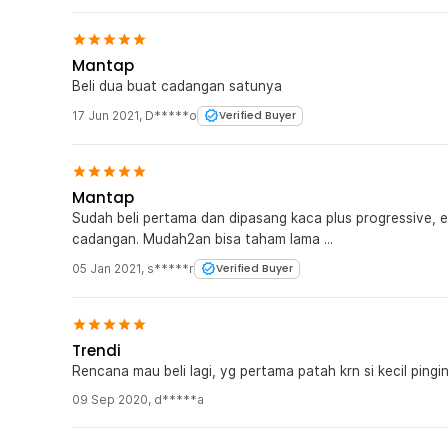
Mantap
Beli dua buat cadangan satunya
17 Jun 2021
,
D*****o
Verified Buyer
Mantap
Sudah beli pertama dan dipasang kaca plus progressive, ena
cadangan. Mudah2an bisa taham lama ...
05 Jan 2021
,
s*****r
Verified Buyer
Trendi
Rencana mau beli lagi, yg pertama patah krn si kecil pingi
09 Sep 2020
,
d*****a