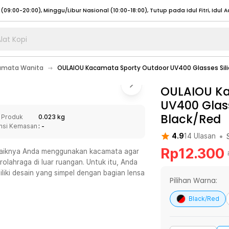
lat Kopi
umat (07:00 - 20:00), Sabtu - Minggu (08:00 - 20:00), Tutup pada Idul Fitri
Sele
amata Wanita
OULAIOU Kacamata Sporty Outdoor UV400 Glasses Sili
:00 - 20:00), Sabtu - Minggu/ Libur Nasional (08:00 - 17:00)
Selengkapnya
:00 - 20:00), Sabtu - Minggu/ Libur Nasional (08:00 - 17:00)
OULAIOU Ka
Selengkapnya
UV400 Glass
 (09:00-20:00), Minggu/Libur Nasional (12:00-20:00), Tutup pada Idul Fitri
Sele
Black/Red
 Produk
0.023 kg
 (09:00-20:00), Minggu/Libur Nasional (12:00-20:00), Tutup pada Idul Fitri
Sele
nsi Kemasan
: -
•
4.9
14
Ulasan
Rp
12.300
 baiknya Anda menggunakan kacamata agar
olahraga di luar ruangan. Untuk itu, Anda
ki desain yang simpel dengan bagian lensa
umat (07:00 - 20:00), Sabtu - Minggu (08:00 - 20:00), Tutup pada Idul Fitri
Sele
Pilihan Warna:
:00 - 20:00), Sabtu - Minggu/ Libur Nasional (08:00 - 17:00)
Selengkapnya
Black/Red
:00 - 20:00), Sabtu - Minggu/ Libur Nasional (08:00 - 17:00)
Selengkapnya