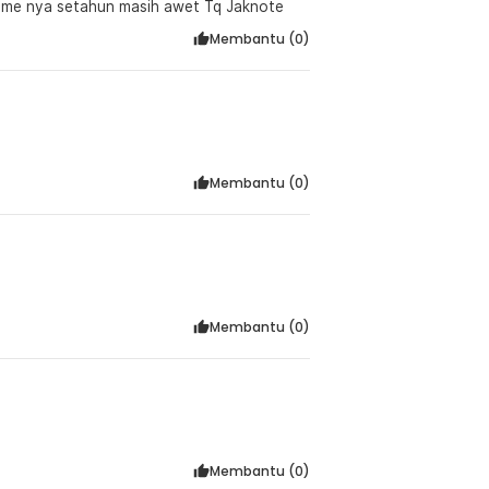
Bahan kuat Lumayan untuk harga segitu... Sudah pakai frame nya setahun masih awet Tq Jaknote
Membantu (
0
)
Membantu (
0
)
Membantu (
0
)
Membantu (
0
)