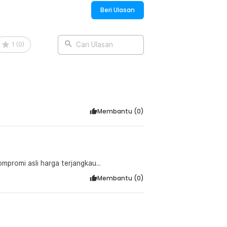
Beri Ulasan
1
(
0
)
Cari Ulasan
Membantu (
0
)
mpromi asli harga terjangkau...
Membantu (
0
)