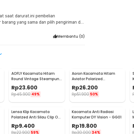
 saat darurat.ini pembelian
barang yang sama dan pilih pengiriman dg
Membantu (
0
)
AOFLY Kacamata Hitam
Aoron Kacamata Hitam
Round Vintage Steampunk
Aviator Polarized
Sunglasses
Sunglasses UV Protection -
Rp
23.600
Rp
26.200
RB2132
Rp
45.900
Rp
51.900
49%
50%
Lensa Klip Kacamata
Kacamata Anti Radiasi
Polarized Anti Silau Clip On
Komputer DY Vision - GG01
UV Protection Uniseks -
Rp
9.400
Rp
19.800
Y16211
Rp
22.900
Rp
30.000
59%
34%