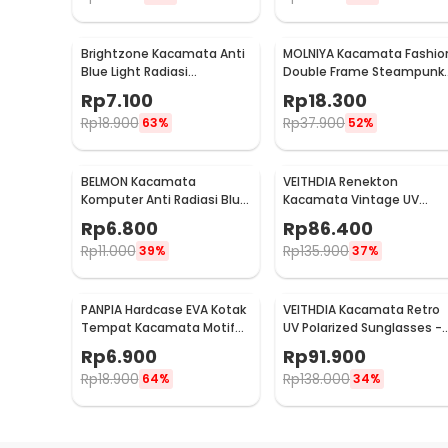
Brightzone Kacamata Anti
MOLNIYA Kacamata Fashio
Blue Light Radiasi
Double Frame Steampunk
Komputer - E27
- NE60
Rp
7.100
Rp
18.300
Rp
18.900
Rp
37.900
63%
52%
BELMON Kacamata
VEITHDIA Renekton
Komputer Anti Radiasi Blue
Kacamata Vintage UV
Light - BL8084
Polarized Sunglasses -
Rp
6.800
Rp
86.400
2462
Rp
11.000
Rp
135.900
39%
37%
PANPIA Hardcase EVA Kotak
VEITHDIA Kacamata Retro
Tempat Kacamata Motif
UV Polarized Sunglasses -
Mesh - JL-10029
6108
Rp
6.900
Rp
91.900
Rp
18.900
Rp
138.000
64%
34%