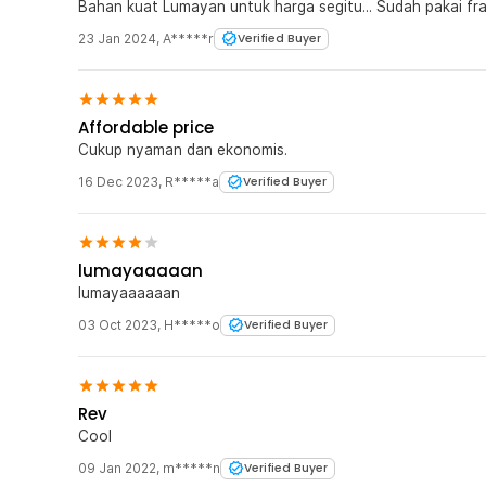
23 Jan 2024
,
A*****r
Verified Buyer
Affordable price
Cukup nyaman dan ekonomis.
16 Dec 2023
,
R*****a
Verified Buyer
lumayaaaaan
lumayaaaaaan
03 Oct 2023
,
H*****o
Verified Buyer
Rev
Cool
09 Jan 2022
,
m*****n
Verified Buyer