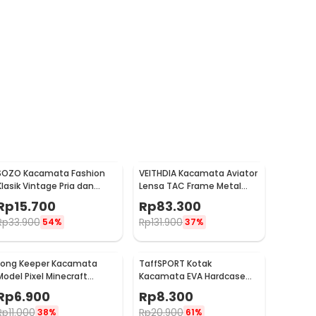
SOZO Kacamata Fashion
VEITHDIA Kacamata Aviator
Klasik Vintage Pria dan
Lensa TAC Frame Metal
Wanita - TR7
Polarized Sunglasses -
Rp
15.700
Rp
83.300
V3088
Rp
33.900
Rp
131.900
54%
37%
Long Keeper Kacamata
TaffSPORT Kotak
Model Pixel Minecraft
Kacamata EVA Hardcase
Mosaics UV400 - 088
Waterproof
Rp
6.900
Rp
8.300
Rp
11.000
Rp
20.900
38%
61%