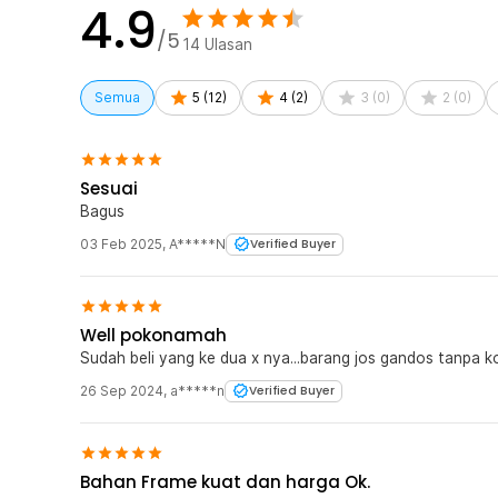
4.9
/5
14
Ulasan
Semua
5
(
12
)
4
(
2
)
3
(
0
)
2
(
0
)
Sesuai
Bagus
03 Feb 2025
,
A*****N
Verified Buyer
Well pokonamah
Sudah beli yang ke dua x nya...barang jos gandos tanpa ko
26 Sep 2024
,
a*****n
Verified Buyer
Bahan Frame kuat dan harga Ok.