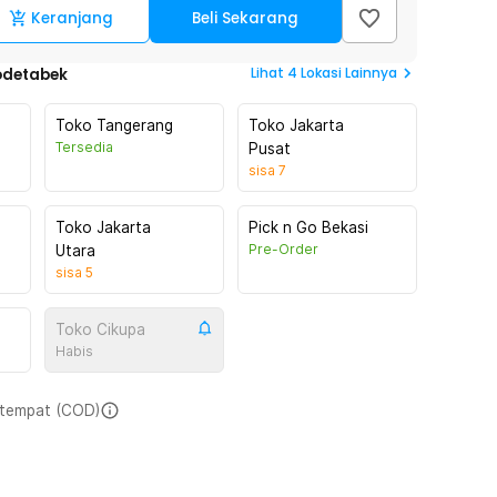
Keranjang
Beli Sekarang
Lihat
4
Lokasi Lainnya
odetabek
Toko Tangerang
Toko Jakarta
Tersedia
Pusat
sisa
7
Toko Jakarta
Pick n Go Bekasi
Pre-Order
Utara
sisa
5
Toko Cikupa
Habis
i tempat (COD)