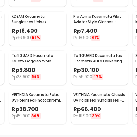
n
KDEAM Kacamata
Pro Acme Kacamata Pilot
Sunglasses Unisex
Aviator Style Glasses -
Polarized Anti Silau
CC0744
Rp
16.400
Rp
7.400
Outdoor UV200 KD156 -
Rp
36.900
Rp
18.900
56%
61%
KD156
TaffGUARD Kacamata
TaffGUARD Kacamata Las
Safety Goggles Work
Otomatis Auto Darkening
Laboratory Eyewear - LE979
Soldering Goggles - 5100B
Rp
9.800
Rp
30.100
Rp
23.900
Rp
55.900
59%
47%
VEITHDIA Kacamata Retro
VEITHDIA Kacamata Classic
UV Polarized Photochromic
UV Polarized Sunglasses -
Sunglasses - 6108
V7018
Rp
98.700
Rp
68.400
Rp
151.900
Rp
111.900
36%
39%