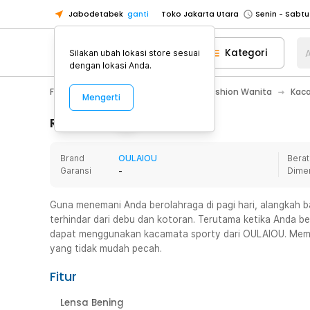
Jabodetabek
ganti
Toko Jakarta Utara
Toko Tangerang
Kategori
A
Silakan ubah lokasi store sesuai
Toko Cikupa
dengan lokasi Anda.
Pick n Go Jakarta Barat
Senin - J
Fashion, Make Up & Beauty Care
Fashion Wanita
Kac
Mengerti
Pick n Go Bekasi
Senin - Jumat (08
Pick n Go Depok
Senin - Jumat (08
Rincian Produk
Toko Jakarta Pusat
Senin - Sabtu
Brand
OULAIOU
Berat
Toko Jakarta Barat
Senin - Sabtu
Garansi
-
Dime
Toko Jakarta Utara
Toko Tangerang
Guna menemani Anda berolahraga di pagi hari, alangkah
terhindar dari debu dan kotoran. Terutama ketika Anda ber
Toko Cikupa
dapat menggunakan kacamata sporty dari OULAIOU. Memili
Pick n Go Jakarta Barat
Senin - J
yang tidak mudah pecah.
Pick n Go Bekasi
Senin - Jumat (08
Fitur
Pick n Go Depok
Senin - Jumat (08
Lensa Bening