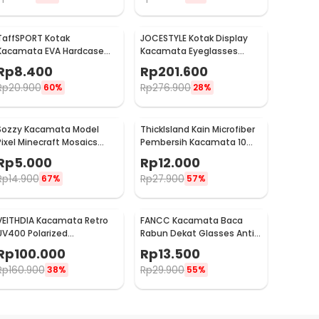
TaffSPORT Kotak
JOCESTYLE Kotak Display
Kacamata EVA Hardcase
Kacamata Eyeglasses
Protector Waterproof - JL-
Sunglasses Box 12 Slot -
Rp
8.400
Rp
201.600
10028
SWK78
Rp
20.900
Rp
276.900
60%
28%
Sozzy Kacamata Model
ThickIsland Kain Microfiber
Pixel Minecraft Mosaics
Pembersih Kacamata 10
Thug Life - W0124
PCS - K-20P
Rp
5.000
Rp
12.000
Rp
14.900
Rp
27.900
67%
57%
VEITHDIA Kacamata Retro
FANCC Kacamata Baca
UV400 Polarized
Rabun Dekat Glasses Anti
Sunglasses - 6562
Blue Light Lensa Plus 1.0 -
Rp
100.000
Rp
13.500
F400
Rp
160.900
Rp
29.900
38%
55%