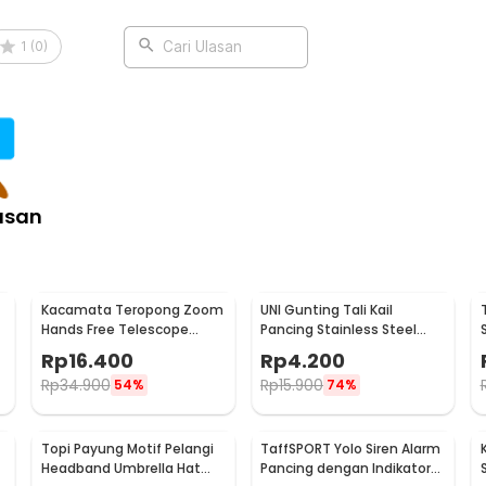
1
(
0
)
Cari Ulasan
asan
Kacamata Teropong Zoom
UNI Gunting Tali Kail
Hands Free Telescope
Pancing Stainless Steel
Glasses untuk Fishing -
Anti Karat One Hand - 7261
Rp
16.400
Rp
4.200
HG00117
Rp
34.900
Rp
15.900
54%
74%
Topi Payung Motif Pelangi
TaffSPORT Yolo Siren Alarm
Headband Umbrella Hat
Pancing dengan Indikator