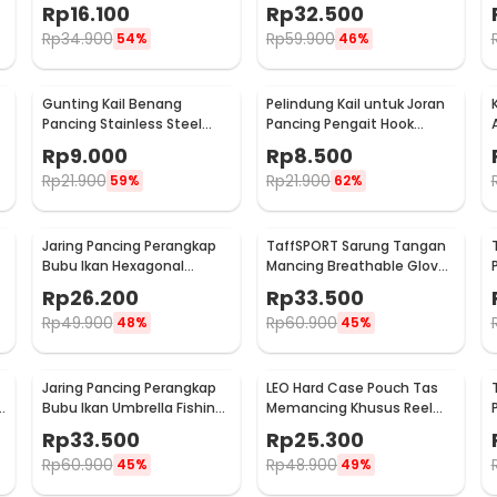
50cm - W655
LED - R3
Rp
16.100
Rp
32.500
Rp
34.900
Rp
59.900
54%
46%
Gunting Kail Benang
Pelindung Kail untuk Joran
Pancing Stainless Steel
Pancing Pengait Hook
Foldable Fishing Scissors -
Keeper 10 PCS
Rp
9.000
Rp
8.500
GK01
Rp
21.900
Rp
21.900
59%
62%
Jaring Pancing Perangkap
TaffSPORT Sarung Tangan
Bubu Ikan Hexagonal
Mancing Breathable Glove
Fishing Net Trap 8 Hole
Half Finger 1 Pair - DW-GRTX
Rp
26.200
Rp
33.500
Rp
49.900
Rp
60.900
48%
45%
Jaring Pancing Perangkap
LEO Hard Case Pouch Tas
Bubu Ikan Umbrella Fishing
Memancing Khusus Reel
Net 16 Holes - H14572
Pancing - F-49
Rp
33.500
Rp
25.300
Rp
60.900
Rp
48.900
45%
49%