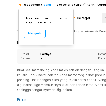
Jabodetabek
ganti
Toko Jakarta Utara
Toko Tangerang
Kategori
A
Silakan ubah lokasi store sesuai
Toko Cikupa
dengan lokasi Anda.
Pick n Go Jakarta Barat
Senin - J
Sport & Outdoor
Olahraga Memancing
Aksesoris Pan
Mengerti
Pick n Go Bekasi
Senin - Jumat (08
Pick n Go Depok
Senin - Jumat (08
Rincian Produk
Toko Jakarta Pusat
Senin - Sabtu
Brand
Lainnya
Berat
Toko Jakarta Barat
Senin - Sabtu
Garansi
-
Dime
Toko Jakarta Utara
Toko Tangerang
Buat sesi memancing Anda makin efisien dengan tang kail 
khusus untuk memudahkan Anda memotong senar pancing,
Toko Cikupa
pancing. Hadir dengan bilah yang tajam serta bentuk yang
Pick n Go Jakarta Barat
Senin - J
digunakan juga membuatnya kuat dan tahan lama. Memili
sehingga sangat nyaman digunakan.
Pick n Go Bekasi
Senin - Jumat (08
Pick n Go Depok
Senin - Jumat (08
Fitur