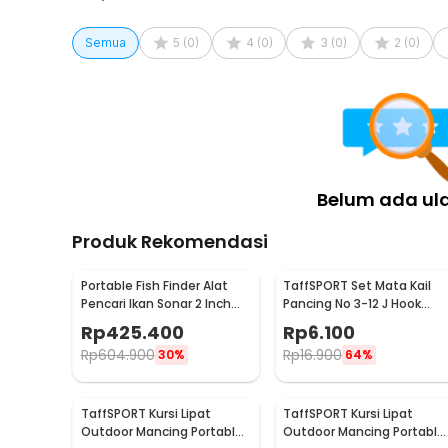
Semua
5
(
0
)
4
(
0
)
3
(
0
)
2
(
0
)
Belum ada ul
Produk Rekomendasi
Portable Fish Finder Alat
TaffSPORT Set Mata Kail
Pencari Ikan Sonar 2 Inch
Pancing No 3-12 J Hook
Display 100M - TL-88E
Tajam 70 PCS with Box -
Rp
425.400
Rp
6.100
94151-BE
Rp
604.900
Rp
16.900
30%
64%
TaffSPORT Kursi Lipat
TaffSPORT Kursi Lipat
Outdoor Mancing Portable
Outdoor Mancing Portable