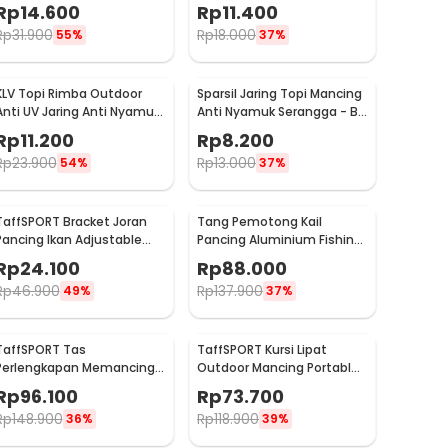
Hook Remover - J1352
Waterproof Case - Q041
Rp
14.600
Rp
11.400
Rp
31.900
Rp
18.000
55%
37%
KLV Topi Rimba Outdoor
Sparsil Jaring Topi Mancing
Anti UV Jaring Anti Nyamuk
Anti Nyamuk Serangga - B-
Poliester Boonie Hat - TP33
18DY
Rp
11.200
Rp
8.200
Rp
23.900
Rp
13.000
54%
37%
TaffSPORT Bracket Joran
Tang Pemotong Kail
Pancing Ikan Adjustable
Pancing Aluminium Fishing
Holder 1.7M - V-003
Pliers Hook Remover
Rp
24.100
Rp
88.000
Rp
46.900
Rp
137.900
49%
37%
TaffSPORT Tas
TaffSPORT Kursi Lipat
Perlengkapan Memancing
Outdoor Mancing Portable
Multifungsi 1.5M
Oxford Folding Chair -
Rp
96.100
Rp
73.700
YYY002
Rp
148.900
Rp
118.900
36%
39%