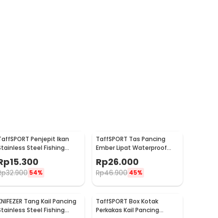
TaffSPORT Penjepit Ikan
TaffSPORT Tas Pancing
Stainless Steel Fishing
Ember Lipat Waterproof
Gripper Anti Karat - YS05
Fishing Bucket
Rp
15.300
Rp
26.000
Rp
32.900
Rp
46.900
54%
45%
KNIFEZER Tang Kail Pancing
TaffSPORT Box Kotak
Stainless Steel Fishing
Perkakas Kail Pancing