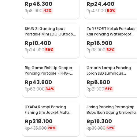
Oxford Folding Chair -
Oxford Folding Chair -
Rp
48.300
Rp
24.400
ZDY01
A0003
Rp
81.900
Rp
47.900
42%
50%
SHUN ZI Gunting Lipat
TaffSPORT Kotak Perkakas
Portable Mini EDC Outdoor
Kail Pancing Waterproof
Stainless Steel 20Gr13 - FS-
Tackle Box 12 Grid - MCC01
Rp
10.400
Rp
18.900
08
Rp
24.900
Rp
38.900
59%
52%
Big Game Fish Lip Gripper
Gmarty Lampu Pancing
Pancing Portable - FHG-
Joran LED Luminous
62O
Waterproof 10 PCS - Q0142
Rp
43.600
Rp
8.600
Rp
66.000
Rp
21.900
34%
61%
LIXADA Rompi Pancing
Jaring Pancing Perangkap
Fishing Life Jacket Multi
Bubu Ikan Udang Umbrella
Slot - GDS09
Fishing Net 5 Hole
Rp
318.100
Rp
19.300
Rp
435.900
Rp
39.900
28%
52%