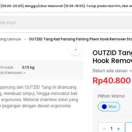
lat Kopi
umat (07:00 - 20:00), Sabtu - Minggu (08:00 - 20:00), Tutup pada Idul Fitri
Sele
cing Lainnya
OUTZID Tang Kail Pancing Fishing Pliers Hook Remover Sta
:00 - 20:00), Sabtu - Minggu/ Libur Nasional (08:00 - 17:00)
Selengkapnya
:00 - 20:00), Sabtu - Minggu/ Libur Nasional (08:00 - 17:00)
OUTZID Tang
Selengkapnya
Hook Remove
 (09:00-20:00), Minggu/Libur Nasional (12:00-20:00), Tutup pada Idul Fitri
Sele
 Produk
0.15 kg
 (09:00-20:00), Minggu/Libur Nasional (12:00-20:00), Tutup pada Idul Fitri
Sele
Belum ada ulasan
•
nsi Kemasan
: -
Rp
40.800
pancing dari OUTZID. Tang ini dirancang
 membuat simpul, hingga mencabut kail
Pilihan Warna:
 ergonomis. Material stainless steel yang
umat (07:00 - 20:00), Sabtu - Minggu (08:00 - 20:00), Tutup pada Idul Fitri
Sele
ki pegangan dengan desain ergonomis
Blue
:00 - 20:00), Sabtu - Minggu/ Libur Nasional (08:00 - 17:00)
Selengkapnya
:00 - 20:00), Sabtu - Minggu/ Libur Nasional (08:00 - 17:00)
Selengkapnya