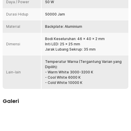
aplikasi lainnya.
Daya / Power
50 W
Kelengkapan Produk
Durasi Hidup
50000 Jam
Rincian yang Anda dapatkan untuk pembelian produk ini:
Material
Backplate: Aluminium
1 x Ovicart Chip LED Lampu COB Floodlight Spotlight 12V 50W -
COB4640-DC12-50
Bodi Keseluruhan: 46 x 40 x 2 mm
Dimensi
Inti LED: 25 x 25 mm
Jarak Lubang Sekrup: 35 mm
Temperatur Warna (Tergantung Varian yang
Dipilih):
Lain-lain
- Warm White 3000-3200 K
- Cool White 6000 K
- Cold White 10000 K
Galeri