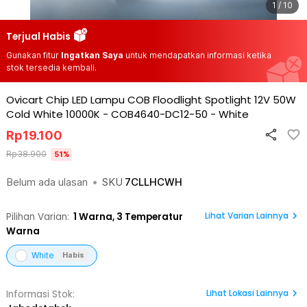
1 / 10
Terjual Habis
Gunakan fitur
Ingatkan Saya
untuk mendapatkan informasi ketika
stok tersedia kembali.
Ovicart Chip LED Lampu COB Floodlight Spotlight 12V 50W
Cold White 10000K - COB4640-DC12-50
-
White
Rp
19.100
Rp
38.900
51
%
Belum ada ulasan
•
SKU
7CLLHCWH
Lihat Varian Lainnya
Pilihan Varian:
1
Warna,
3 Temperatur
Warna
White
Habis
Lihat
Lokasi Lainnya
Informasi Stok: