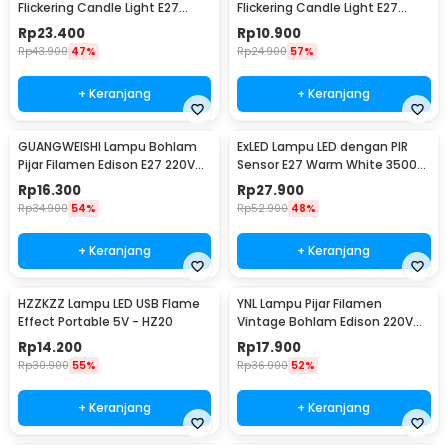
Flickering Candle Light E27
Flickering Candle Light E27
Warm White 3W - CB3
Orange 3W - OM-BB-3W
Rp
23.400
Rp
10.900
Rp
43.900
47%
Rp
24.900
57%
+ Keranjang
+ Keranjang
GUANGWEISHI Lampu Bohlam
ExLED Lampu LED dengan PIR
Pijar Filamen Edison E27 220V
Sensor E27 Warm White 3500K
4W - ST64
12W - Ex01
Rp
16.300
Rp
27.900
Rp
34.900
54%
Rp
52.900
48%
+ Keranjang
+ Keranjang
HZZKZZ Lampu LED USB Flame
YNL Lampu Pijar Filamen
Effect Portable 5V - HZ20
Vintage Bohlam Edison 220V
40W - T45
Rp
14.200
Rp
17.900
Rp
30.900
55%
Rp
36.900
52%
+ Keranjang
+ Keranjang