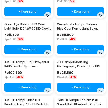
Rp
28.900
56%
Rp
43.900
51%
+ Keranjang
+ Keranjang
Green Eye Bohlam LED Corn
Warmtaste Lampu Taman
Light Bulb E27 12W 60 LED Cool
Hias Obor Flame Light Solar
White - E262
IP65 Warm White - YMJ010
Rp
9.400
Rp
55.500
Rp
20.900
56%
Rp
93.900
41%
+ Keranjang
+ Keranjang
TaffLED Lampu Tidur Proyektor
JDD Lampu Modeling
RGBW Active Speaker
Photography Flash Lights LED
Bluetooth Remote - BL-XK01
E27 150W Warm White - jD01
Rp
100.600
Rp
28.800
Rp
161.900
38%
Rp
53.900
47%
+ Keranjang
+ Keranjang
TaffLED Lampu Baca LED
TaffLED Lampu Bohlam RGB
Reading Lamp 3 Light Portable
Smart Bulb Bluetooth Control