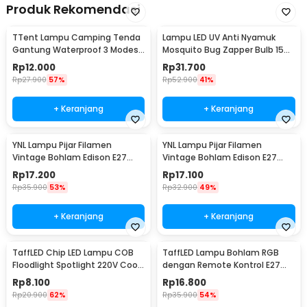
Produk Rekomendasi
TTent Lampu Camping Tenda
Lampu LED UV Anti Nyamuk
Gantung Waterproof 3 Modes
Mosquito Bug Zapper Bulb 15W
6000K 1.5W - 5188
E27 Cool White - YC1350
Rp
12.000
Rp
31.700
Rp
27.900
57%
Rp
52.900
41%
+ Keranjang
+ Keranjang
YNL Lampu Pijar Filamen
YNL Lampu Pijar Filamen
Vintage Bohlam Edison E27
Vintage Bohlam Edison E27
40W - ST64
60W - ST64
Rp
17.200
Rp
17.100
Rp
35.900
53%
Rp
32.900
49%
+ Keranjang
+ Keranjang
TaffLED Chip LED Lampu COB
TaffLED Lampu Bohlam RGB
Floodlight Spotlight 220V Cool
dengan Remote Kontrol E27
White 6000K 50W - COB4060-
3W - BONDA B2
Rp
8.100
Rp
16.800
AC220-50
Rp
20.900
62%
Rp
35.900
54%