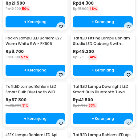
Cool White - EF168
E27 800Lumen 10W - TY-10W
Rp
21.500
Rp
24.300
Rp
42.900
50%
Rp
45.900
48%
+ Keranjang
+ Keranjang
Pookin Lampu LED Bohlam E27
TaffLED Fitting Lampu Bohlam
Warm White 5W - PK605
Studio LED Cabang 3 with
Switch 220V E27 - HU-300
Rp
8.700
Rp
49.200
Rp
19.900
57%
Rp
82.900
41%
+ Keranjang
+ Keranjang
TaffLED Lampu Bohlam LED
TaffLED Lampu Downlight LED
Smart Bulb Bluetooth WiFi
Smart Bulb Bluetooth Tuya
RGBCW E27 220V 9W - A60
10W RGBCW - A61
Rp
57.800
Rp
41.500
Rp
82.900
31%
Rp
61.900
33%
+ Keranjang
+ Keranjang
JSEX Lampu Bohlam LED Api
TaffLED Lampu Bohlam LED Api