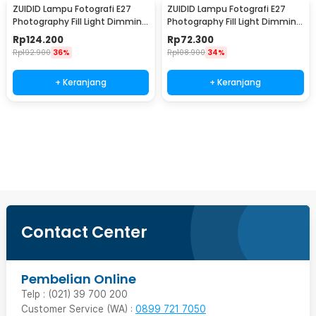
ZUIDID Lampu Fotografi E27
ZUIDID Lampu Fotografi E27
Photography Fill Light Dimming
Photography Fill Light Dimming
with Remote 150W - Z-27
with Remote 85W - Z-27
Rp
124.200
Rp
72.300
Rp
192.900
36%
Rp
108.900
34%
+ Keranjang
+ Keranjang
Ingatkan Saya
Contact Center
Pembelian Online
Telp : (021) 39 700 200
Customer Service (WA) :
0899 721 7050