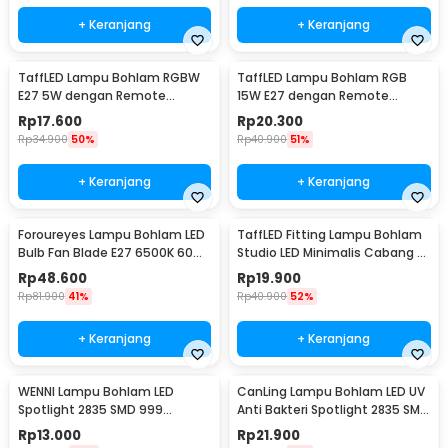
+ Keranjang
+ Keranjang
TaffLED Lampu Bohlam RGBW
TaffLED Lampu Bohlam RGB
E27 5W dengan Remote
15W E27 dengan Remote
Control - A60
Control - B5
Rp
17.600
Rp
20.300
Rp
34.900
50%
Rp
40.900
51%
+ Keranjang
+ Keranjang
Foroureyes Lampu Bohlam LED
TaffLED Fitting Lampu Bohlam
Bulb Fan Blade E27 6500K 60W
Studio LED Minimalis Cabang 4
- KK-2560
E27 220V - HU-400
Rp
48.600
Rp
19.900
Rp
81.900
41%
Rp
40.900
52%
+ Keranjang
+ Keranjang
WENNI Lampu Bohlam LED
CanLing Lampu Bohlam LED UV
Spotlight 2835 SMD 999
Anti Bakteri Spotlight 2835 SMD
Lumens 180 Degree 9W E27
220V E27 - D3-F3-01
Rp
13.000
Rp
21.900