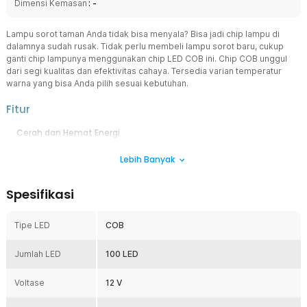
Dimensi Kemasan
: -
Lampu sorot taman Anda tidak bisa menyala? Bisa jadi chip lampu di
dalamnya sudah rusak. Tidak perlu membeli lampu sorot baru, cukup
ganti chip lampunya menggunakan chip LED COB ini. Chip COB unggul
dari segi kualitas dan efektivitas cahaya. Tersedia varian temperatur
warna yang bisa Anda pilih sesuai kebutuhan.
Fitur
Cerah dan Hemat Energi
Chip LED COB lebih tahan lama dan mampu menghasilkan output
Lebih Banyak
cahaya yang cerah namun dengan daya yang lebih rendah.
Kualitas Cahaya Lebih Baik
Spesifikasi
Cahayanya lebih merata dibandingkan chip dengan titik cahaya
terpisah, menghasilkan pancaran cahaya yang lembut, nyaman di
mata, dan tanpa efek silau.
Tipe LED
COB
Efektivitas Desain COB
Desain COB memungkinkan pembuangan panas yang lebih optimal
Jumlah LED
100 LED
karena memiliki permukaan yang lebih luas untuk pendinginan.
Penggunaan Lebih Luas
Voltase
12 V
Cocok digunakan sebagai lampu hias, lampu ruangan, dan berbagai