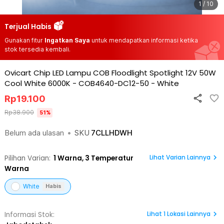
1 / 10
Terjual Habis
Gunakan fitur
Ingatkan Saya
untuk mendapatkan informasi ketika
stok tersedia kembali.
Ovicart Chip LED Lampu COB Floodlight Spotlight 12V 50W
Cool White 6000K - COB4640-DC12-50
-
White
Rp
19.100
Rp
38.900
51
%
Belum ada ulasan
•
SKU
7CLLHDWH
Lihat Varian Lainnya
Pilihan Varian:
1
Warna,
3 Temperatur
Warna
White
Habis
Lihat
1
Lokasi Lainnya
Informasi Stok: