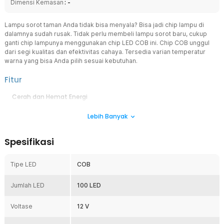
Dimensi Kemasan
: -
Lampu sorot taman Anda tidak bisa menyala? Bisa jadi chip lampu di
dalamnya sudah rusak. Tidak perlu membeli lampu sorot baru, cukup
ganti chip lampunya menggunakan chip LED COB ini. Chip COB unggul
dari segi kualitas dan efektivitas cahaya. Tersedia varian temperatur
warna yang bisa Anda pilih sesuai kebutuhan.
Fitur
Cerah dan Hemat Energi
Chip LED COB lebih tahan lama dan mampu menghasilkan output
Lebih Banyak
cahaya yang cerah namun dengan daya yang lebih rendah.
Kualitas Cahaya Lebih Baik
Spesifikasi
Cahayanya lebih merata dibandingkan chip dengan titik cahaya
terpisah, menghasilkan pancaran cahaya yang lembut, nyaman di
mata, dan tanpa efek silau.
Tipe LED
COB
Efektivitas Desain COB
Desain COB memungkinkan pembuangan panas yang lebih optimal
Jumlah LED
100 LED
karena memiliki permukaan yang lebih luas untuk pendinginan.
Penggunaan Lebih Luas
Voltase
12 V
Cocok digunakan sebagai lampu hias, lampu ruangan, dan berbagai