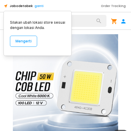
Jabodetabek
ganti
Order Tracking
Alat Kopi
Silakan ubah lokasi store sesuai
dengan lokasi Anda.
Mengerti