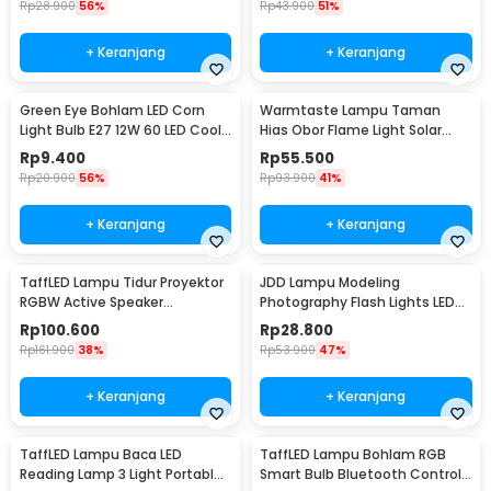
Rp
28.900
56%
Rp
43.900
51%
+ Keranjang
+ Keranjang
Green Eye Bohlam LED Corn
Warmtaste Lampu Taman
Light Bulb E27 12W 60 LED Cool
Hias Obor Flame Light Solar
White - E262
IP65 Warm White - YMJ010
Rp
9.400
Rp
55.500
Rp
20.900
56%
Rp
93.900
41%
+ Keranjang
+ Keranjang
TaffLED Lampu Tidur Proyektor
JDD Lampu Modeling
RGBW Active Speaker
Photography Flash Lights LED
Bluetooth Remote - BL-XK01
E27 150W Warm White - jD01
Rp
100.600
Rp
28.800
Rp
161.900
38%
Rp
53.900
47%
+ Keranjang
+ Keranjang
TaffLED Lampu Baca LED
TaffLED Lampu Bohlam RGB
Reading Lamp 3 Light Portable
Smart Bulb Bluetooth Control