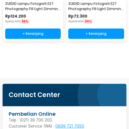
ZUIDID Lampu Fotografi E27
ZUIDID Lampu Fotografi E27
Photography Fill Light Dimming
Photography Fill Light Dimming
with Remote 150W - Z-27
with Remote 85W - Z-27
Rp
124.200
Rp
72.300
Rp
192.900
36%
Rp
108.900
34%
+ Keranjang
+ Keranjang
Ingatkan Saya
Contact Center
Pembelian Online
Telp : (021) 39 700 200
Customer Service (WA) :
0899 721 7050