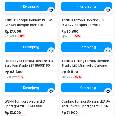
+ Keranjang
+ Keranjang
TaffLED Lampu Bohlam RGBW
TaffLED Lampu Bohlam RGB
E27 5W dengan Remote
15W E27 dengan Remote
Control - A60
Control - B5
Rp
17.600
Rp
20.300
Rp
34.900
50%
Rp
40.900
51%
+ Keranjang
+ Keranjang
Foroureyes Lampu Bohlam LED
TaffLED Fitting Lampu Bohlam
Bulb Fan Blade E27 6500K 60W
Studio LED Minimalis Cabang 4
- KK-2560
E27 220V - HU-400
Rp
48.600
Rp
19.900
Rp
81.900
41%
Rp
40.900
52%
+ Keranjang
+ Keranjang
WENNI Lampu Bohlam LED
CanLing Lampu Bohlam LED UV
Spotlight 2835 SMD 999
Anti Bakteri Spotlight 2835 SMD
Lumens 180 Degree 9W E27
220V E27 - D3-F3-01
Rp
13.000
Rp
21.900