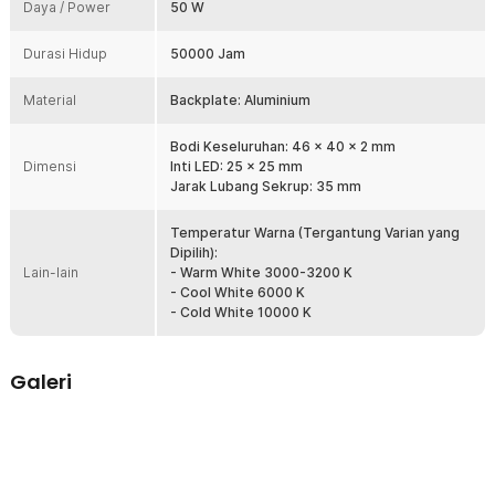
aplikasi lainnya.
Daya / Power
50 W
Kelengkapan Produk
Durasi Hidup
50000 Jam
Rincian yang Anda dapatkan untuk pembelian produk ini:
Material
Backplate: Aluminium
1 x Ovicart Chip LED Lampu COB Floodlight Spotlight 12V 50W -
COB4640-DC12-50
Bodi Keseluruhan: 46 x 40 x 2 mm
Dimensi
Inti LED: 25 x 25 mm
Jarak Lubang Sekrup: 35 mm
Temperatur Warna (Tergantung Varian yang
Dipilih):
Lain-lain
- Warm White 3000-3200 K
- Cool White 6000 K
- Cold White 10000 K
Galeri