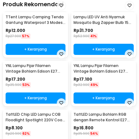
Produk Rekomendasi
TTent Lampu Camping Tenda
Lampu LED UV Anti Nyamuk
Gantung Waterproof 3 Modes
Mosquito Bug Zapper Bulb 15W
6000K 1.5W - 5188
E27 Cool White - YC1350
Rp
12.000
Rp
31.700
Rp
27.900
57%
Rp
52.900
41%
+ Keranjang
+ Keranjang
YNL Lampu Pijar Filamen
YNL Lampu Pijar Filamen
Vintage Bohlam Edison E27
Vintage Bohlam Edison E27
40W - ST64
60W - ST64
Rp
17.200
Rp
17.100
Rp
35.900
53%
Rp
32.900
49%
+ Keranjang
+ Keranjang
TaffLED Chip LED Lampu COB
TaffLED Lampu Bohlam RGB
Floodlight Spotlight 220V Cool
dengan Remote Kontrol E27
White 6000K 50W - COB4060-
3W - BONDA B2
Rp
8.100
Rp
16.800
AC220-50
Rp
20.900
62%
Rp
35.900
54%