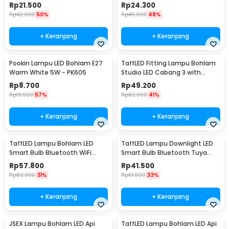
Cool White - EF168
E27 800Lumen 10W - TY-10W
Rp
21.500
Rp
24.300
Rp
42.900
50%
Rp
45.900
48%
+ Keranjang
+ Keranjang
Pookin Lampu LED Bohlam E27
TaffLED Fitting Lampu Bohlam
Warm White 5W - PK605
Studio LED Cabang 3 with
Switch 220V E27 - HU-300
Rp
8.700
Rp
49.200
Rp
19.900
57%
Rp
82.900
41%
+ Keranjang
+ Keranjang
TaffLED Lampu Bohlam LED
TaffLED Lampu Downlight LED
Smart Bulb Bluetooth WiFi
Smart Bulb Bluetooth Tuya
RGBCW E27 220V 9W - A60
10W RGBCW - A61
Rp
57.800
Rp
41.500
Rp
82.900
31%
Rp
61.900
33%
+ Keranjang
+ Keranjang
JSEX Lampu Bohlam LED Api
TaffLED Lampu Bohlam LED Api