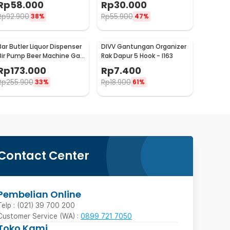
Rp
58.000
Rp
30.000
03
Rp
92.900
Rp
55.900
38%
47%
Bar Butler Liquor Dispenser
DIVV Gantungan Organizer
Bir Pump Beer Machine Gas
Rak Dapur 5 Hook - I163
Station 900ml - P-36
Rp
173.000
Rp
7.400
Rp
255.900
Rp
18.900
33%
61%
Contact Center
Pembelian Online
Telp : (021) 39 700 200
Customer Service (WA) :
0899 721 7050
Toko Kami