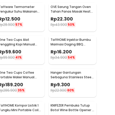
Taffware Termometer
OVE Sarung Tangan Oven
Pengukur Suhu Makanan
Tahan Panas Masak Heat
Digital Daging Kopi Susu -
Resistant Gloves - 540F
Rp
12.500
Rp
22.300
TP101
Rp
28.900
Rp
43.900
57%
50%
One Two Cups Alat
TaffHOME Injektor Bumbu
Penggiling Kopi Manual
Marinasi Daging BBQ
Coffee Grinder Portable -
Seasoning Injector - HC117
Rp
59.600
Rp
16.200
WFCG9800
Rp
99.900
Rp
34.900
41%
54%
One Two Cups Coffee
Hanger Gantungan
Portable Maker Manual
Serbaguna Stainless Steel
Hand Press Espresso 300ml
10 PCS - M127105
Rp
189.200
Rp
9.300
- T35066
Rp
286.900
Rp
22.900
35%
60%
TaffHOME Kompor Listrik 1
KNIFEZER Pembuka Tutup
Tungku Mini Portable Coil
Botol Wine Bottle Opener -
Hot Plate 500W - C1-1000-
TYK-074B