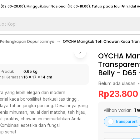
lat Kopi
umat (07:00 - 20:00), Sabtu - Minggu (08:00 - 20:00), Tutup pada Idul Fitri
Sele
Perlengkapan Dapur Lainnya
OYCHA Mangkuk Teh Chawan Kaca Transp
:00 - 20:00), Sabtu - Minggu/ Libur Nasional (08:00 - 17:00)
Selengkapnya
:00 - 20:00), Sabtu - Minggu/ Libur Nasional (08:00 - 17:00)
OYCHA Man
Selengkapnya
Transparen
 (09:00-20:00), Minggu/Libur Nasional (12:00-20:00), Tutup pada Idul Fitri
Sele
Belly - D65
 Produk
0.65 kg
 (09:00-20:00), Minggu/Libur Nasional (12:00-20:00), Tutup pada Idul Fitri
Sele
nsi Kemasan
16
x
17
x
14
cm
Belum ada ulasan
•
Rp
23.800
a yang lebih elegan dan modern
l kaca borosilikat berkualitas tinggi,
 daya tahan jangka panjang. Desainnya yang
umat (07:00 - 20:00), Sabtu - Minggu (08:00 - 20:00), Tutup pada Idul Fitri
Sele
Pilihan Varian:
1
W
is minuman, mulai dari matcha, teh hijau,
out praktis, chawan ini memudahkan Anda
:00 - 20:00), Sabtu - Minggu/ Libur Nasional (08:00 - 17:00)
Selengkapnya
Transparent
ombinasi estetika dan fungsi
:00 - 20:00), Sabtu - Minggu/ Libur Nasional (08:00 - 17:00)
Selengkapnya
up sehat.