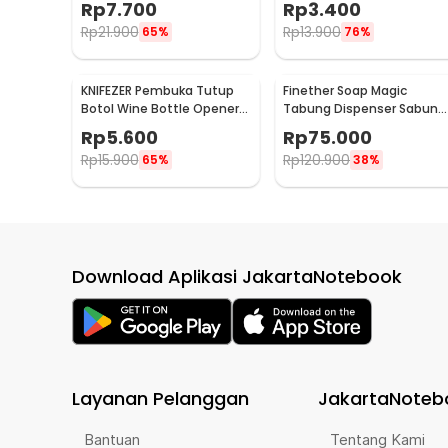
Rp
7.700
Rp
3.400
Rp
21.900
Rp
13.900
65%
76%
KNIFEZER Pembuka Tutup
Finether Soap Magic
Botol Wine Bottle Opener
Tabung Dispenser Sabun
Stainless Steel - WS01
Otomatis 400ml - AD-03
Rp
5.600
Rp
75.000
Rp
15.900
Rp
120.900
65%
38%
Download Aplikasi JakartaNotebook
Layanan Pelanggan
JakartaNoteb
Bantuan
Tentang Kami