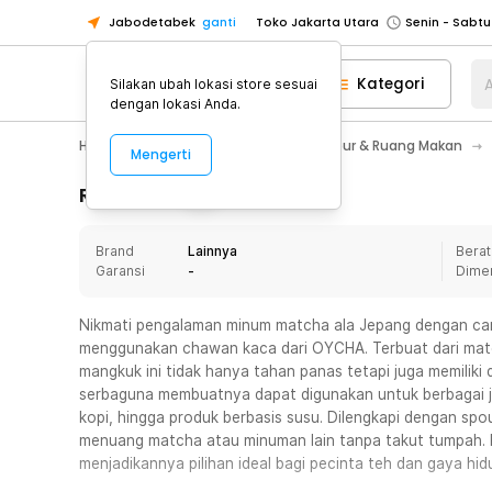
Jabodetabek
ganti
Toko Jakarta Utara
Toko Tangerang
Kategori
A
Silakan ubah lokasi store sesuai
Toko Cikupa
dengan lokasi Anda.
Pick n Go Jakarta Barat
Senin - J
Home Appliance
Perlengkapan Dapur & Ruang Makan
Mengerti
Pick n Go Bekasi
Senin - Jumat (08
Pick n Go Depok
Senin - Jumat (08
Rincian Produk
Toko Jakarta Pusat
Senin - Sabtu
Brand
Lainnya
Berat
Toko Jakarta Barat
Senin - Sabtu
Garansi
-
Dime
Toko Jakarta Utara
Toko Tangerang
Nikmati pengalaman minum matcha ala Jepang dengan car
menggunakan chawan kaca dari OYCHA. Terbuat dari materia
Toko Cikupa
mangkuk ini tidak hanya tahan panas tetapi juga memiliki
Pick n Go Jakarta Barat
Senin - J
serbaguna membuatnya dapat digunakan untuk berbagai jen
kopi, hingga produk berbasis susu. Dilengkapi dengan sp
Pick n Go Bekasi
Senin - Jumat (08
menuang matcha atau minuman lain tanpa takut tumpah. K
Pick n Go Depok
Senin - Jumat (08
menjadikannya pilihan ideal bagi pecinta teh dan gaya hid