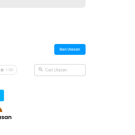
dah, terutama saat digunakan untuk
n modern ini membuat chawan tidak
gai elemen dekorasi elegan di meja Anda.
Beri Ulasan
:
Japanese Matcha Bowl - D65
1
(
0
)
Cari Ulasan
asan