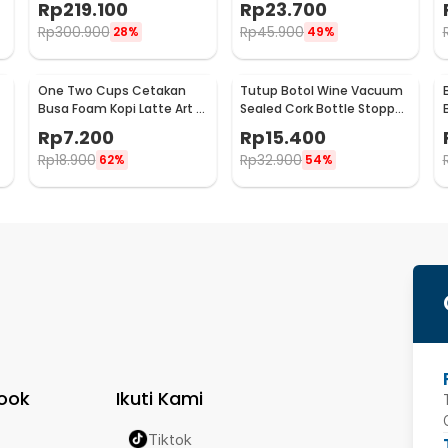
Rp
219.100
Rp
23.700
HWSK77
T111
Rp
300.900
Rp
45.900
28%
49%
One Two Cups Cetakan
Tutup Botol Wine Vacuum
Busa Foam Kopi Latte Art 16
Sealed Cork Bottle Stopper
PCS - JJYE01
Stainless Steel - G94529
Rp
7.200
Rp
15.400
Rp
18.900
Rp
32.900
62%
54%
ook
Ikuti Kami
Tiktok