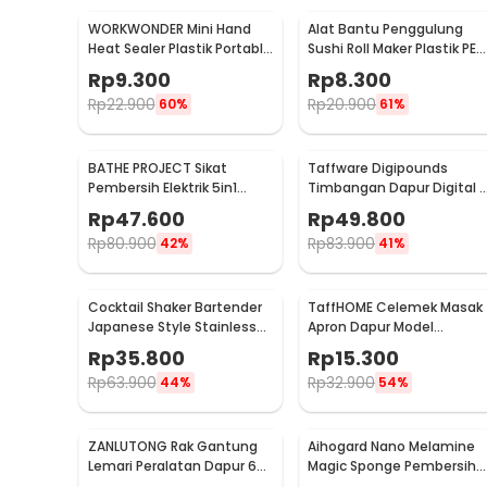
WORKWONDER Mini Hand
Alat Bantu Penggulung
Heat Sealer Plastik Portable
Sushi Roll Maker Plastik PE
Baterai AA - LX2000A
22x20.5x0.1cm - E1119
Rp
9.300
Rp
8.300
Rp
22.900
Rp
20.900
60%
61%
BATHE PROJECT Sikat
Taffware Digipounds
Pembersih Elektrik 5in1
Timbangan Dapur Digital 
Magic Brush Rechargeable
Satuan 1kg 0.1g - i2000
Rp
47.600
Rp
49.800
- WQ8110
Rp
80.900
Rp
83.900
42%
41%
Cocktail Shaker Bartender
TaffHOME Celemek Masak
Japanese Style Stainless
Apron Dapur Model
Steel 200ml
Kantong Pola Spatula -
Rp
35.800
Rp
15.300
JJ41
Rp
63.900
Rp
32.900
44%
54%
ZANLUTONG Rak Gantung
Aihogard Nano Melamine
Lemari Peralatan Dapur 6
Magic Sponge Pembersih
Hook Besi - 2137
Karat Besi - CW62