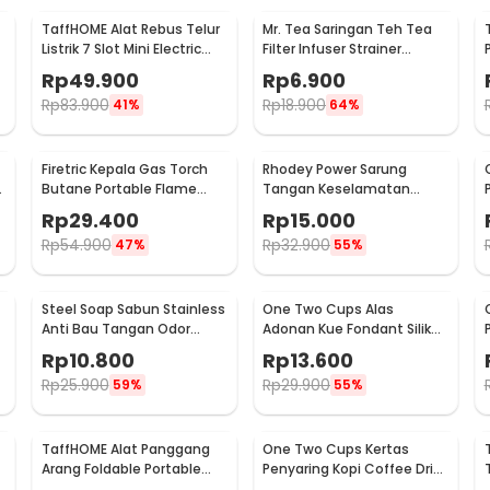
TaffHOME Alat Rebus Telur
Mr. Tea Saringan Teh Tea
Listrik 7 Slot Mini Electric
Filter Infuser Strainer
Egg Cooker 350W - YS-203
Chilling Man Silicon - MR03
Rp
49.900
Rp
6.900
Rp
83.900
Rp
18.900
41%
64%
Firetric Kepala Gas Torch
Rhodey Power Sarung
6
Butane Portable Flame
Tangan Keselamatan
Gun Adjustable - 807
Tahan Goresan Pisau -
Rp
29.400
Rp
15.000
EN388
Rp
54.900
Rp
32.900
47%
55%
Steel Soap Sabun Stainless
One Two Cups Alas
Anti Bau Tangan Odor
Adonan Kue Fondant Silikon
Remove - HW071
Baking Mat Anti Slip -
Rp
10.800
Rp
13.600
JJ3873
Rp
25.900
Rp
29.900
59%
55%
TaffHOME Alat Panggang
One Two Cups Kertas
Arang Foldable Portable
Penyaring Kopi Coffee Drip
BBQ Outdoor Grill Stove -
Bag Paper Filter 50PCS -