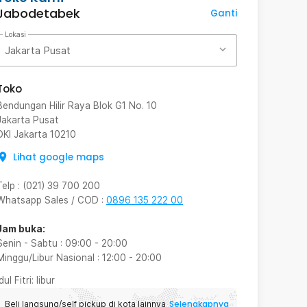
Jabodetabek
Ganti
Lokasi
Jakarta Pusat
Toko
Bendungan Hilir Raya Blok G1 No. 10
Jakarta Pusat
DKI Jakarta
10210
Lihat google maps
Telp
:
(021) 39 700 200
Whatsapp Sales / COD
:
0896 135 222 00
Jam buka:
Senin - Sabtu
:
09:00
-
20:00
Minggu/Libur Nasional
:
12:00
-
20:00
Idul Fitri
: libur
Selengkapnya
Beli langsung/self pickup di kota lainnya