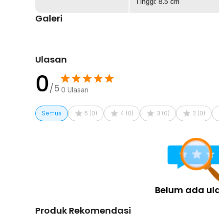
kebutuhan minum sehari-hari.
Tinggi: 8.5 cm
Estetika Modern untuk Penyajian Elegan
Galeri
Transparansi kaca memberikan tampilan visual yang in
menyajikan matcha dengan warna hijau khasnya. Desai
hanya berfungsi sebagai wadah minum, tetapi juga seba
Ulasan
Kelengkapan Produk
0
Rincian yang Anda dapatkan untuk pembelian produk ini
/5
0
Ulasan
1 x OYCHA Mangkuk Teh Chawan Kaca Transparent 
Semua
5
(
0
)
4
(
0
)
3
(
0
)
2
(
0
)
Belum ada ul
Produk Rekomendasi