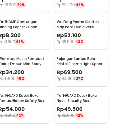
LX013
Rp
38.900
Rp
69.900
52%
43%
TaffHOME Gantungan
Wu Fang Poster Scratch
Dinding Kapstok Hook
Map Peta Dunia Versi
Hanger Stainless Steel 201
National Flag - ZJP-M018
Rp
8.300
Rp
52.100
- MT11
Rp
21.900
Rp
89.900
63%
43%
Warmtoo Mesin Pembuat
Pajangan Lampu Bola
Kabut Embun Mist Spray
Kristal Plasma Light Sphere
Fog Maker 12 LED 24V - WT01
- ZC211700
Rp
34.200
Rp
69.500
Rp
61.900
Rp
94.900
45%
27%
TaffGUARD Kotak Buku
TaffGUARD Kotak Buku
Kamus Hidden Safety Box
Novel Security Box
Book Password Lock Size S -
Password Lock Size S - KB-
Rp
54.000
Rp
49.500
KB-10P
20P
Rp
91.900
Rp
83.900
42%
42%