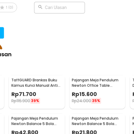
 pribadi, maupun ruang belajar.
a Anda.
1
(
0
)
Cari Ulasan
 untuk membantu meredakan stres ringan.
ntu menenangkan pikiran dan
erja
asan
:
Stainless Steel Model T - LX013
TaffGUARD Brankas Buku
Pajangan Meja Pendulum
Kamus Kunci Manual Anti
Newton Office Table
Maling Hidden Safe Box
Decoration 5 Ball S - H50S
Rp
71.700
Rp
15.600
Besar - KB-10L
Rp
116.900
Rp
24.000
39%
35%
Pajangan Meja Pendulum
Pajangan Meja Pendulum
Newton Balance 5 Bola
Newton Balance 5 Bola
Model Arched M - ZY02
Model Arched S - ZY02
Rp
42.800
Rp
21.800