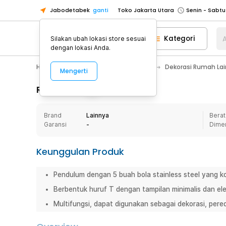
Jabodetabek
ganti
Toko Jakarta Utara
Toko Tangerang
Kategori
A
Silakan ubah lokasi store sesuai
Toko Cikupa
dengan lokasi Anda.
Pick n Go Jakarta Barat
Senin - J
Home Appliance
Dekorasi Rumah
Dekorasi Rumah La
Mengerti
Pick n Go Bekasi
Senin - Jumat (08
Pick n Go Depok
Senin - Jumat (08
Rincian Produk
Toko Jakarta Pusat
Senin - Sabtu
Brand
Lainnya
Berat
Toko Jakarta Barat
Senin - Sabtu
Garansi
-
Dime
Toko Jakarta Utara
Toko Tangerang
Keunggulan Produk
Toko Cikupa
Pendulum dengan 5 buah bola stainless steel yang ko
Pick n Go Jakarta Barat
Senin - J
Berbentuk huruf T dengan tampilan minimalis dan el
Pick n Go Bekasi
Senin - Jumat (08
Multifungsi, dapat digunakan sebagai dekorasi, pere
Pick n Go Depok
Senin - Jumat (08