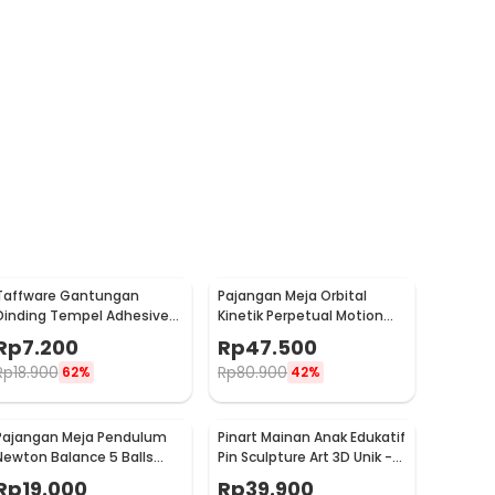
Taffware Gantungan
Pajangan Meja Orbital
Dinding Tempel Adhesive
Kinetik Perpetual Motion
Stainless Steel 6 PCS -
Balance Physics - NR31TX
Rp
7.200
Rp
47.500
ST40
Rp
18.900
Rp
80.900
62%
42%
Pajangan Meja Pendulum
Pinart Mainan Anak Edukatif
Newton Balance 5 Balls
Pin Sculpture Art 3D Unik -
Stainless Steel Model T S -
FD-P3
Rp
19.000
Rp
39.900