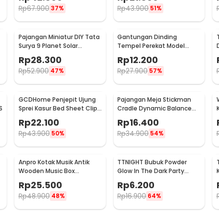
Rp
67.900
Rp
43.900
37%
51%
Pajangan Miniatur DIY Tata
Gantungan Dinding
Surya 9 Planet Solar
Tempel Perekat Model
System Planetary - 2135
Antlers Head - MU03
Rp
28.300
Rp
12.200
Rp
52.900
Rp
27.900
47%
57%
GCDHome Penjepit Ujung
Pajangan Meja Stickman
S
Sprei Kasur Bed Sheet Clip
Cradle Dynamic Balance
Holder 4 PCS - FS-1809
Instrument Ball Pendulum
Rp
22.100
Rp
16.400
Rp
43.900
Rp
34.900
50%
54%
Anpro Kotak Musik Antik
TTNIGHT Bubuk Powder
Wooden Music Box
Glow In The Dark Party
-
Engraving Harry Potter -
Decoration 10g - T01
Rp
25.500
Rp
6.200
ADQ0194
Rp
48.900
Rp
16.900
48%
64%