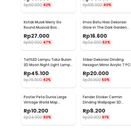
Wheel - ZPW
Rp
90.900
Rp
105.900
42%
40%
Kotak Musik Merry Go
Imos Batu Hias Dekorasi
Round Musical Box
Glow in The Dark Garden
Carousel Mekanikal - HD-
Stone 100 PCS - HC0043
Rp
27.000
Rp
16.600
Y02
Rp
50.900
Rp
34.900
47%
53%
TaffLED Lampu Tidur Bulan
Stiker Dekorasi Dinding
3D Moon Night Light Lamp 3
Hexagon Mirror Acrylic 7 PC
Color 8cm 1W 5V -
Rp
45.100
Rp
20.000
LD002701
Rp
76.900
Rp
39.900
42%
50%
Poster Peta Dunia Large
Fender Sticker Cermin
Vintage World Map
Dinding Wallpaper 3D
103x69cm - N401
Model Square Mirror 9 PCS 
Rp
10.200
Rp
8.200
Q353
Rp
24.900
Rp
20.900
60%
61%