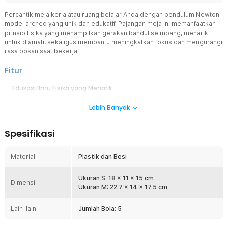
Percantik meja kerja atau ruang belajar Anda dengan pendulum Newton
model arched yang unik dan edukatif. Pajangan meja ini memanfaatkan
prinsip fisika yang menampilkan gerakan bandul seimbang, menarik
untuk diamati, sekaligus membantu meningkatkan fokus dan mengurangi
rasa bosan saat bekerja.
Fitur
Edukasi Ilmu Fisika yang Menarik
Pendulum Newton berfungsi sebagai alat peraga sederhana untuk
Lebih Banyak
menunjukkan hukum kekekalan momentum dan energi. Terdiri dari
lima bola yang digantung dengan dua kawat sama panjang
sehingga menghasilkan ayunan seimbang. Saat satu atau beberapa
Spesifikasi
bola ditarik dan dilepaskan, bola di sisi berlawanan akan bergerak
dengan jumlah yang sama.
Material
Plastik dan Besi
Desain Model Arched yang Estetik
Rangka melengkung (arched) memberikan tampilan modern dan
berbeda dari pendulum biasa. Desain ini membuat pajangan terlihat
Ukuran S: 18 x 11 x 15 cm
Dimensi
dekoratif dan menarik perhatian. Cocok sebagai hiasan meja kerja,
Ukuran M: 22.7 x 14 x 17.5 cm
meja belajar, maupun rak pajangan.
Lain-lain
Jumlah Bola: 5
Bahan Berkualitas
Terbuat dari kombinasi plastik dan besi yang kokoh namun tetap