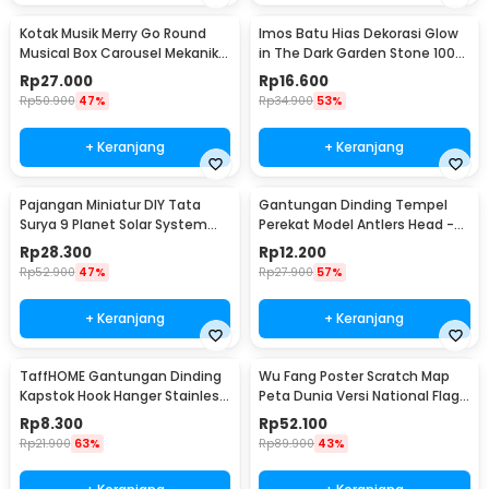
Kotak Musik Merry Go Round
Imos Batu Hias Dekorasi Glow
Musical Box Carousel Mekanikal
in The Dark Garden Stone 100
- HD-Y02
PCS - HC0043
Rp
27.000
Rp
16.600
Rp
50.900
47%
Rp
34.900
53%
+ Keranjang
+ Keranjang
Pajangan Miniatur DIY Tata
Gantungan Dinding Tempel
Surya 9 Planet Solar System
Perekat Model Antlers Head -
Planetary - 2135
MU03
Rp
28.300
Rp
12.200
Rp
52.900
47%
Rp
27.900
57%
+ Keranjang
+ Keranjang
TaffHOME Gantungan Dinding
Wu Fang Poster Scratch Map
Kapstok Hook Hanger Stainless
Peta Dunia Versi National Flag
Steel 201 - MT11
- ZJP-M018
Rp
8.300
Rp
52.100
Rp
21.900
63%
Rp
89.900
43%