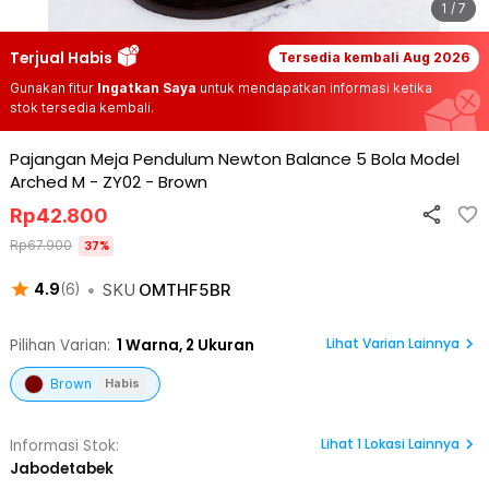
1 / 7
Terjual Habis
Tersedia kembali
Aug 2026
Gunakan fitur
Ingatkan Saya
untuk mendapatkan informasi ketika
stok tersedia kembali.
Pajangan Meja Pendulum Newton Balance 5 Bola Model
Arched M - ZY02
-
Brown
Rp
42.800
Rp
67.900
37
%
•
SKU
OMTHF5BR
4.9
(
6
)
Lihat Varian Lainnya
Pilihan Varian:
1
Warna,
2 Ukuran
Brown
Habis
Lihat
1
Lokasi Lainnya
Informasi Stok:
Jabodetabek