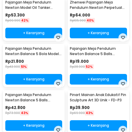
Pajangan Meja Pendulum
Zhenwei Pajangan Meja
Newton Model Oil Tanker
Pendulum Newton Perpetual
Perpetual Debate - B101
Model Ferris Wheel - ZPW
Rp
53.300
Rp
64.000
Rp
90.900
42%
Rp
105.900
40%
+ Keranjang
+ Keranjang
Pajangan Meja Pendulum
Pajangan Meja Pendulum
Newton Balance 5 Bola Model
Newton Balance 5 Balls
Arched S - ZY02
Stainless Steel Model T S -
Rp
21.800
Rp
19.000
LX013
Rp
43.900
51%
Rp
38.900
52%
+ Keranjang
+ Keranjang
Pajangan Meja Pendulum
Pinart Mainan Anak Edukatif Pin
Newton Balance 5 Balls
Sculpture Art 3D Unik - FD-P3
Stainless Steel Model T L -
Rp
42.800
Rp
39.900
LX013
Rp
73.900
43%
Rp
69.900
43%
+ Keranjang
+ Keranjang