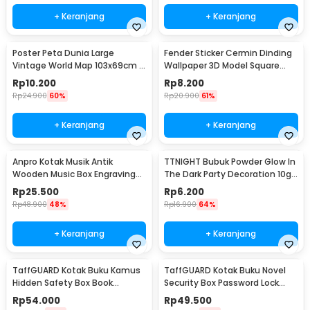
+ Keranjang
+ Keranjang
Poster Peta Dunia Large
Fender Sticker Cermin Dinding
Vintage World Map 103x69cm -
Wallpaper 3D Model Square
N401
Mirror 9 PCS - Q353
Rp
10.200
Rp
8.200
Rp
24.900
60%
Rp
20.900
61%
+ Keranjang
+ Keranjang
Anpro Kotak Musik Antik
TTNIGHT Bubuk Powder Glow In
Wooden Music Box Engraving
The Dark Party Decoration 10g
Harry Potter - ADQ0194
- T01
Rp
25.500
Rp
6.200
Rp
48.900
48%
Rp
16.900
64%
+ Keranjang
+ Keranjang
TaffGUARD Kotak Buku Kamus
TaffGUARD Kotak Buku Novel
Hidden Safety Box Book
Security Box Password Lock
Password Lock Size S - KB-10P
Size S - KB-20P
Rp
54.000
Rp
49.500