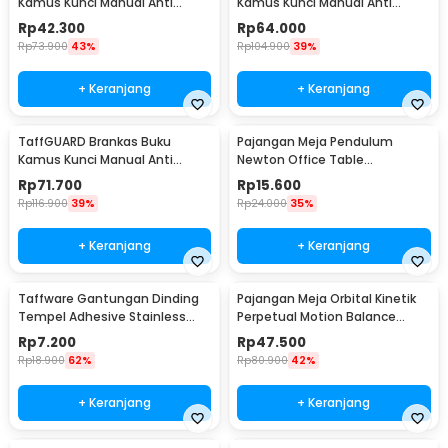
Kamus Kunci Manual Anti
Kamus Kunci Manual Anti
Maling Hidden Safe Box Kecil -
Maling Hidden Safe Box Sedang
Rp
42.300
Rp
64.000
KB-10L
- KB-10L
Rp
73.900
43%
Rp
104.900
39%
+ Keranjang
+ Keranjang
TaffGUARD Brankas Buku
Pajangan Meja Pendulum
Kamus Kunci Manual Anti
Newton Office Table
Maling Hidden Safe Box Besar -
Decoration 5 Ball S - H50S
Rp
71.700
Rp
15.600
KB-10L
Rp
116.900
39%
Rp
24.000
35%
+ Keranjang
+ Keranjang
Taffware Gantungan Dinding
Pajangan Meja Orbital Kinetik
Tempel Adhesive Stainless
Perpetual Motion Balance
Steel 6 PCS - ST40
Physics - NR31TX
Rp
7.200
Rp
47.500
Rp
18.900
62%
Rp
80.900
42%
+ Keranjang
+ Keranjang