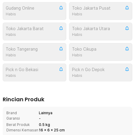
Gudang Online
Toko Jakarta Pusat
Habis
Habis
Toko Jakarta Barat
Toko Jakarta Utara
Habis
Habis
Toko Tangerang
Toko Cikupa
Habis
Habis
Pick n Go Bekasi
Pick n Go Depok
Habis
Habis
Rincian Produk
Brand
Lainnya
Garansi
-
Berat Produk
0.5 kg
Dimensi Kemasan
16
x
6
x
25
cm