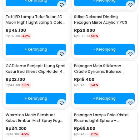
+ Keranjang
+ Keranjang
TaffLED Lampu Tidur Bulan 3D
Stiker Dekorasi Dinding
Moon Night Light Lamp 3 Color
Hexagon Mirror Acrylic 7 PCS
8cm 1W 5V - LD002701
Rp
45.100
Rp
20.000
Rp
76.900
42%
Rp
39.900
50%
+ Keranjang
+ Keranjang
GCDHome Penjepit Ujung Sprei
Pajangan Meja Stickman
Kasur Bed Sheet Clip Holder 4
Cradle Dynamic Balance
PCS - FS-1809
Instrument Ball Pendulum
Rp
22.100
Rp
16.400
Rp
43.900
50%
Rp
34.900
54%
+ Keranjang
+ Keranjang
Warmtoo Mesin Pembuat
Pajangan Lampu Bola Kristal
Kabut Embun Mist Spray Fog
Plasma Light Sphere -
Maker 12 LED 24V - WT01
ZC211700
Rp
34.200
Rp
69.500
Rp
61.900
45%
Rp
94.900
27%