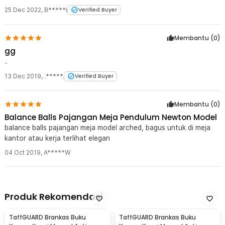
25 Dec 2022
,
B*****i
Verified Buyer
Membantu (
0
)
gg
..
13 Dec 2019
,
.*****.
Verified Buyer
Membantu (
0
)
Balance Balls Pajangan Meja Pendulum Newton Model
balance balls pajangan meja model arched, bagus untuk di meja
kantor atau kerja terlihat elegan
04 Oct 2019
,
A*****W
Produk Rekomendasi
TaffGUARD Brankas Buku
TaffGUARD Brankas Buku