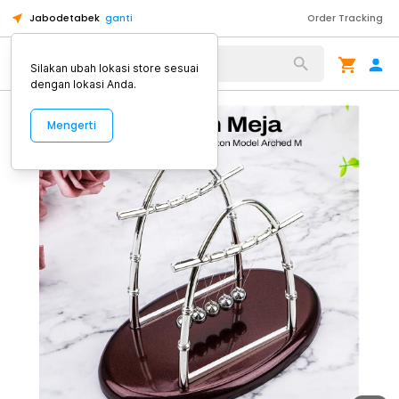
Jabodetabek
ganti
Order Tracking
Alat Kopi
Silakan ubah lokasi store sesuai
dengan lokasi Anda.
Mengerti