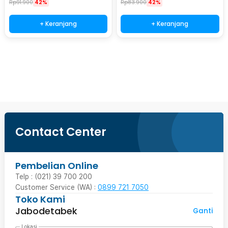
Rp
91.900
42%
Rp
83.900
42%
+ Keranjang
+ Keranjang
Ingatkan Saya
Contact Center
Pembelian Online
Telp : (021) 39 700 200
Customer Service (WA) :
0899 721 7050
Toko Kami
Jabodetabek
Ganti
Lokasi