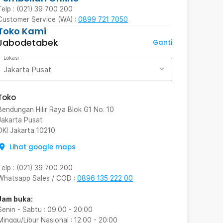
Telp : (021) 39 700 200
Customer Service (WA) :
0899 721 7050
Toko Kami
Jabodetabek
Ganti
Lokasi
Jakarta Pusat
Toko
Bendungan Hilir Raya Blok G1 No. 10
Jakarta Pusat
DKI Jakarta
10210
Lihat google maps
Telp
:
(021) 39 700 200
Whatsapp Sales / COD
:
0896 135 222 00
Jam buka:
Senin - Sabtu
:
09:00
-
20:00
Minggu/Libur Nasional
:
12:00
-
20:00