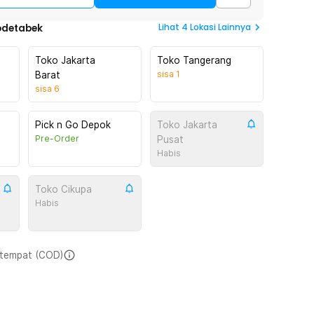
Lihat
4
Lokasi Lainnya
odetabek
Toko Jakarta
Toko Tangerang
sisa
1
Barat
sisa
6
Pick n Go Depok
Toko Jakarta
Pre-Order
Pusat
Habis
Toko Cikupa
Habis
i tempat (COD)