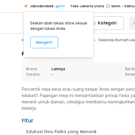
Jabodetabek
ganti
Toko Jakarta Utara
Toko Tangerang
Kategori
A
Silakan ubah lokasi store sesuai
Toko Cikupa
dengan lokasi Anda.
Pick n Go Jakarta Barat
Senin - J
Home Appliance
Dekorasi Rumah
Dekorasi Rumah La
Mengerti
Pick n Go Bekasi
Senin - Jumat (08
Pick n Go Depok
Senin - Jumat (08
Rincian Produk
Toko Jakarta Pusat
Senin - Sabtu
Brand
Lainnya
Berat
Toko Jakarta Barat
Senin - Sabtu
Garansi
-
Dime
Toko Jakarta Utara
Toko Tangerang
Percantik meja kerja atau ruang belajar Anda dengan pe
edukatif. Pajangan meja ini memanfaatkan prinsip fisika
Toko Cikupa
menarik untuk diamati, sekaligus membantu meningkatkan
Pick n Go Jakarta Barat
Senin - J
bekerja.
Pick n Go Bekasi
Senin - Jumat (08
Fitur
Pick n Go Depok
Senin - Jumat (08
Edukasi Ilmu Fisika yang Menarik