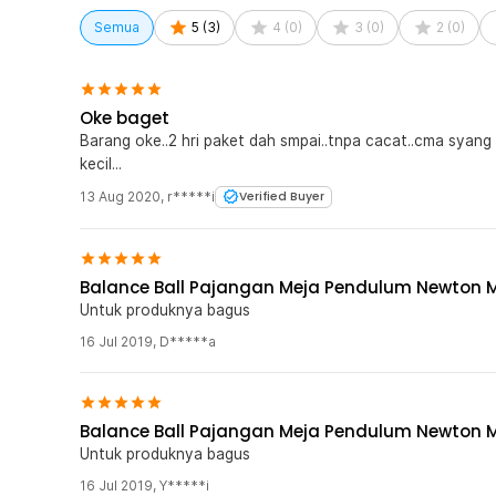
1 x Pajangan Meja Pendulum Newton Balance 5 Bola
Semua
5
(
3
)
4
(
0
)
3
(
0
)
2
(
0
)
Oke baget
Barang oke..2 hri paket dah smpai..tnpa cacat..cma syang 
kecil...
13 Aug 2020
,
r*****i
Verified Buyer
Balance Ball Pajangan Meja Pendulum Newton 
Untuk produknya bagus
16 Jul 2019
,
D*****a
Balance Ball Pajangan Meja Pendulum Newton 
Untuk produknya bagus
16 Jul 2019
,
Y*****i