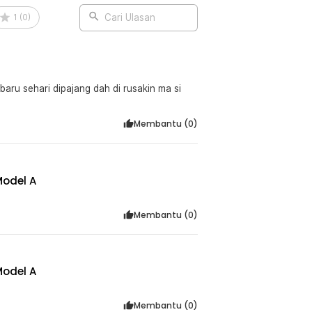
 Model Arched - ZY02
1
(
0
)
Cari Ulasan
baru sehari dipajang dah di rusakin ma si
Membantu (
0
)
Model A
Membantu (
0
)
Model A
Membantu (
0
)