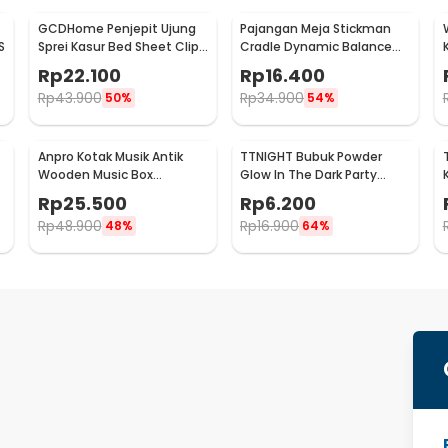
GCDHome Penjepit Ujung
Pajangan Meja Stickman
S
Sprei Kasur Bed Sheet Clip
Cradle Dynamic Balance
Holder 4 PCS - FS-1809
Instrument Ball Pendulum
Rp
22.100
Rp
16.400
Rp
43.900
Rp
34.900
50%
54%
Anpro Kotak Musik Antik
TTNIGHT Bubuk Powder
Wooden Music Box
Glow In The Dark Party
-
Engraving Harry Potter -
Decoration 10g - T01
Rp
25.500
Rp
6.200
ADQ0194
Rp
48.900
Rp
16.900
48%
64%