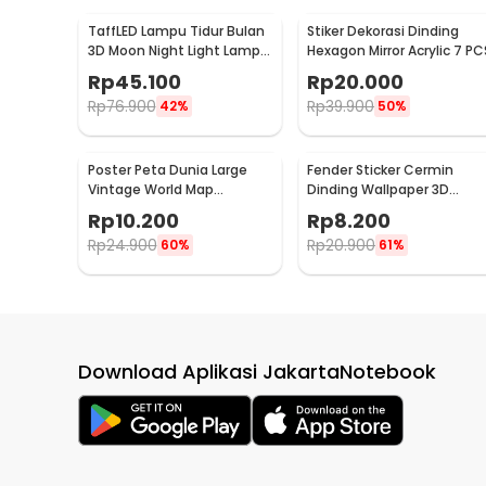
TaffLED Lampu Tidur Bulan
Stiker Dekorasi Dinding
3D Moon Night Light Lamp 3
Hexagon Mirror Acrylic 7 PC
Color 8cm 1W 5V -
Rp
45.100
Rp
20.000
LD002701
Rp
76.900
Rp
39.900
42%
50%
Poster Peta Dunia Large
Fender Sticker Cermin
Vintage World Map
Dinding Wallpaper 3D
103x69cm - N401
Model Square Mirror 9 PCS 
Rp
10.200
Rp
8.200
Q353
Rp
24.900
Rp
20.900
60%
61%
Download Aplikasi JakartaNotebook