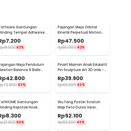
Taffware Gantungan
Pajangan Meja Orbital
Dinding Tempel Adhesive
Kinetik Perpetual Motion
Stainless Steel 6 PCS -
Balance Physics - NR31TX
Rp
7.200
Rp
47.500
ST40
Rp
18.900
Rp
80.900
62%
42%
Pajangan Meja Pendulum
Pinart Mainan Anak Edukatif
Newton Balance 5 Balls
Pin Sculpture Art 3D Unik -
Stainless Steel Model T L -
FD-P3
Rp
42.800
Rp
39.900
LX013
Rp
73.900
Rp
69.900
43%
43%
TaffHOME Gantungan
Wu Fang Poster Scratch
Dinding Kapstok Hook
Map Peta Dunia Versi
Hanger Stainless Steel 201
National Flag - ZJP-M018
Rp
8.300
Rp
52.100
- MT11
Rp
21.900
Rp
89.900
63%
43%