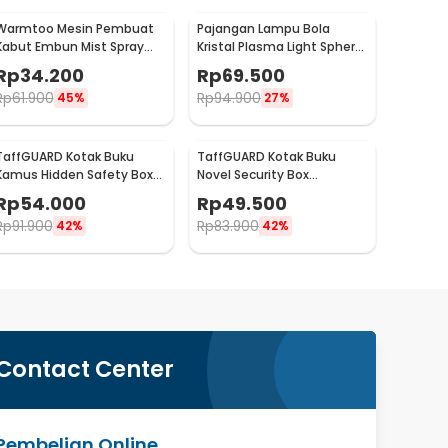
Warmtoo Mesin Pembuat
Pajangan Lampu Bola
Kabut Embun Mist Spray
Kristal Plasma Light Sphere
Fog Maker 12 LED 24V - WT01
- ZC211700
Rp
34.200
Rp
69.500
Rp
61.900
Rp
94.900
45%
27%
TaffGUARD Kotak Buku
TaffGUARD Kotak Buku
Kamus Hidden Safety Box
Novel Security Box
Book Password Lock Size S -
Password Lock Size S - KB-
Rp
54.000
Rp
49.500
KB-10P
20P
Rp
91.900
Rp
83.900
42%
42%
Contact Center
Pembelian Online