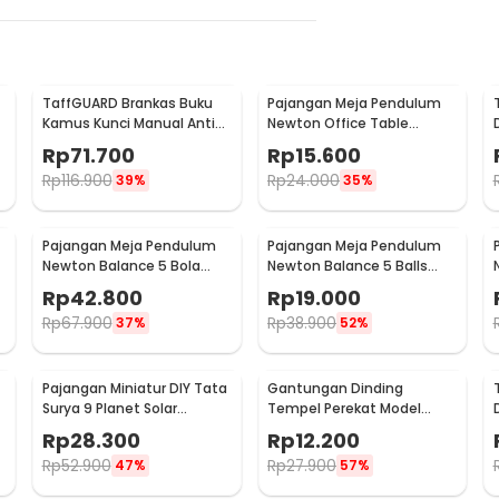
TaffGUARD Brankas Buku
Pajangan Meja Pendulum
Kamus Kunci Manual Anti
Newton Office Table
Maling Hidden Safe Box
Decoration 5 Ball S - H50S
Rp
71.700
Rp
15.600
Besar - KB-10L
Rp
116.900
Rp
24.000
39%
35%
Pajangan Meja Pendulum
Pajangan Meja Pendulum
Newton Balance 5 Bola
Newton Balance 5 Balls
Model Arched M - ZY02
Stainless Steel Model T S -
Rp
42.800
Rp
19.000
LX013
Rp
67.900
Rp
38.900
37%
52%
Pajangan Miniatur DIY Tata
Gantungan Dinding
Surya 9 Planet Solar
Tempel Perekat Model
System Planetary - 2135
Antlers Head - MU03
Rp
28.300
Rp
12.200
Rp
52.900
Rp
27.900
47%
57%