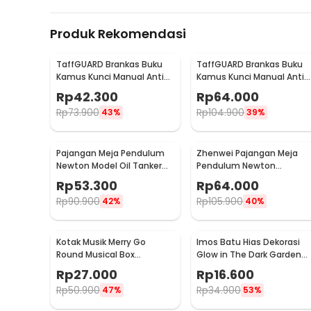
Produk Rekomendasi
TaffGUARD Brankas Buku
TaffGUARD Brankas Buku
Kamus Kunci Manual Anti
Kamus Kunci Manual Anti
Maling Hidden Safe Box
Maling Hidden Safe Box
Rp
42.300
Rp
64.000
Kecil - KB-10L
Sedang - KB-10L
Rp
73.900
Rp
104.900
43%
39%
Pajangan Meja Pendulum
Zhenwei Pajangan Meja
Newton Model Oil Tanker
Pendulum Newton
Perpetual Debate - B101
Perpetual Model Ferris
Rp
53.300
Rp
64.000
Wheel - ZPW
Rp
90.900
Rp
105.900
42%
40%
Kotak Musik Merry Go
Imos Batu Hias Dekorasi
Round Musical Box
Glow in The Dark Garden
Carousel Mekanikal - HD-
Stone 100 PCS - HC0043
Rp
27.000
Rp
16.600
Y02
Rp
50.900
Rp
34.900
47%
53%