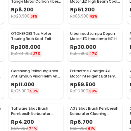
Tangki Motor Carbon Fiber
Motor LED High Beam Cool
m
- BKK-14UD
White IP65 10W 9-85V - U5
Rp
8.200
Rp
51.200
Rp
20.900
Rp
86.900
61%
42%
OTOHEROES Tas Motor
Urbanroad Lampu Depan
Touring Back Seat Tail
Motor LED Headlamp HS1 H4
Storage Bag PU Leather -
Cool White 6W 12V
Rp
208.000
Rp
30.000
RR9014
Rp
284.900
Rp
55.900
27%
47%
Careslong Pelindung Kaca
Extractme Charger Aki
Anti Embun Visor Helm Anti
Motor Intelligent Battery
Fog 24.5x9cm - CA-25
Charger 12V 2A - H-2
Rp
11.000
Rp
69.600
Rp
25.900
Rp
113.900
58%
39%
r
Taffware Sikat Brush
AGS Sikat Brush Pembersih
Pembersih Karburator
Karburator Cleaning
Cleaning Needles Tools 5
Needles Tools 15 PCS - CS8
Rp
4.200
Rp
8.700
PCS - CS8
Rp
15.900
Rp
21.900
74%
61%