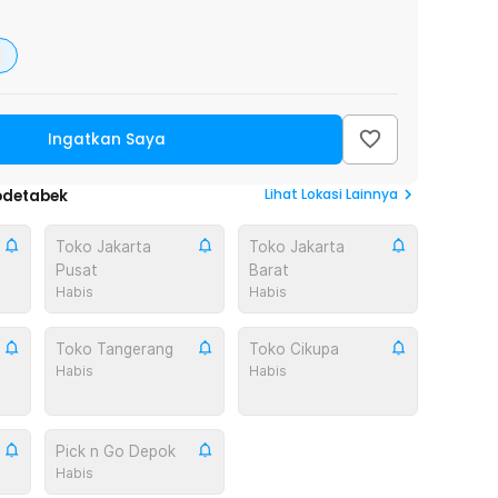
Ingatkan Saya
Lihat
Lokasi Lainnya
odetabek
Toko Jakarta
Toko Jakarta
Pusat
Barat
Habis
Habis
Toko Tangerang
Toko Cikupa
Habis
Habis
Pick n Go Depok
Habis