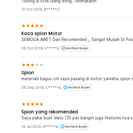
Tolong di stok ulang dong, Terimakasih
31 Oct 2019
,
B*****O
Kaca spion Motor
SEMOGA AWET Dan Recomended ,, Sangat Mudah D
06 Oct 2019
,
k*****y
Verified Buyer
Spion
materialx bagus..cm saya pasang di motor yamaha..spion sb
08 Sep 2019
,
C*****e
Verified Buyer
Spion yang rekomended
Saya pakai buat Vario 125 pas banget juga features nya s
10 Jul 2019
,
A*****w
Verified Buyer