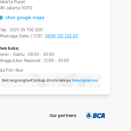
Jakarta Pusat
DKI Jakarta
10210
Lihat google maps
Telp
:
(021) 39 700 200
Whatsapp Sales / COD
:
0896 135 222 00
Jam buka:
Senin - Sabtu
:
09:00
-
20:00
Minggu/Libur Nasional
:
12:00
-
20:00
Idul Fitri
: libur
Selengkapnya
Beli langsung/self pickup di kota lainnya
Our partners