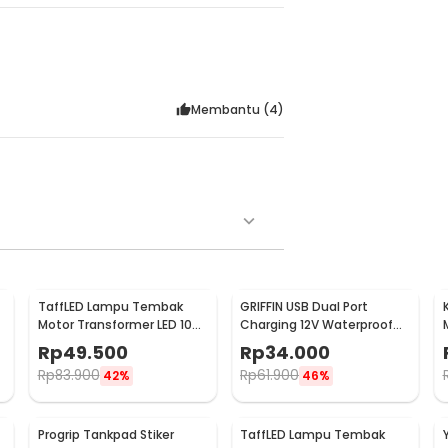
Membantu (
4
)
TaffLED Lampu Tembak
GRIFFIN USB Dual Port
Motor Transformer LED 1098
Charging 12V Waterproof
Lumens Cool White 5W -
for Motorcycle - QC2
Rp
49.500
Rp
34.000
U5
Rp
83.900
Rp
61.900
42%
46%
Progrip Tankpad Stiker
TaffLED Lampu Tembak