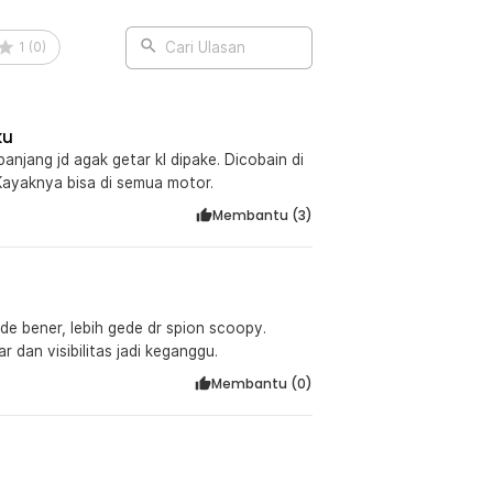
1
(
0
)
Cari Ulasan
ku
panjang jd agak getar kl dipake. Dicobain di
Kayaknya bisa di semua motor.
Membantu (
3
)
de bener, lebih gede dr spion scoopy.
 dan visibilitas jadi keganggu.
Membantu (
0
)