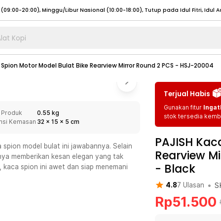
lat Kopi
umat (07:00 - 20:00), Sabtu - Minggu (08:00 - 20:00), Tutup pada Idul Fitri
Sele
 Spion Motor Model Bulat Bike Rearview Mirror Round 2 PCS - HSJ-20004
:00 - 20:00), Sabtu - Minggu/ Libur Nasional (08:00 - 17:00)
Selengkapnya
:00 - 20:00), Sabtu - Minggu/ Libur Nasional (08:00 - 17:00)
Selengkapnya
Terjual Habis
 (09:00-20:00), Minggu/Libur Nasional (12:00-20:00), Tutup pada Idul Fitri
Sele
Gunakan fitur
Ingat
 Produk
0.55 kg
 (09:00-20:00), Minggu/Libur Nasional (12:00-20:00), Tutup pada Idul Fitri
Sele
stok tersedia kemba
nsi Kemasan
32
x
15
x
5
cm
PAJISH Kaca
spion model bulat ini jawabannya. Selain
Rearview Mi
onya memberikan kesan elegan yang tak
-
Black
i, kaca spion ini awet dan siap menemani
umat (07:00 - 20:00), Sabtu - Minggu (08:00 - 20:00), Tutup pada Idul Fitri
Sele
•
S
4.8
7
Ulasan
:00 - 20:00), Sabtu - Minggu/ Libur Nasional (08:00 - 17:00)
Selengkapnya
Rp
51.500
:00 - 20:00), Sabtu - Minggu/ Libur Nasional (08:00 - 17:00)
Selengkapnya