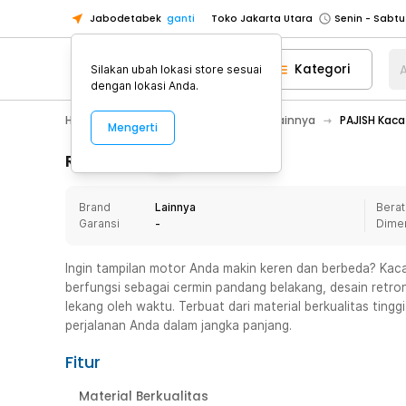
Jabodetabek
ganti
Toko Jakarta Utara
Toko Tangerang
Kategori
A
Silakan ubah lokasi store sesuai
Toko Cikupa
dengan lokasi Anda.
Pick n Go Jakarta Barat
Senin - J
Hobby
Motor
Aksesoris Motor Lainnya
PAJISH Kaca
Mengerti
Pick n Go Bekasi
Senin - Jumat (08
Pick n Go Depok
Senin - Jumat (08
Rincian Produk
Toko Jakarta Pusat
Senin - Sabtu
Brand
Lainnya
Berat
Toko Jakarta Barat
Senin - Sabtu
Garansi
-
Dime
Toko Jakarta Utara
Toko Tangerang
Ingin tampilan motor Anda makin keren dan berbeda? Kaca 
berfungsi sebagai cermin pandang belakang, desain retr
Toko Cikupa
lekang oleh waktu. Terbuat dari material berkualitas tingg
Pick n Go Jakarta Barat
Senin - J
perjalanan Anda dalam jangka panjang.
Pick n Go Bekasi
Senin - Jumat (08
Fitur
Pick n Go Depok
Senin - Jumat (08
Material Berkualitas