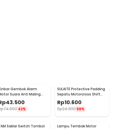
Kinbar Gembok Alarm
SULAITE Protective Padding
Motor Suara Anti Maling
Sepatu Motorcross Shift
Lock Sirene 10mm - GA14
Pad 1 PCS - GT-106
Rp
43.500
Rp
10.600
Rp
74.900
Rp
24.900
42%
58%
YAM Saklar Switch Tombol
Lampu Tembak Motor