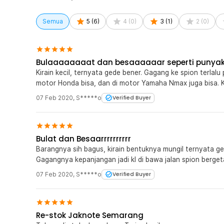
Semua
5
(
6
)
4
(
0
)
3
(
1
)
2
(
0
)
Bulaaaaaaaat dan besaaaaaar seperti punya
Kirain kecil, ternyata gede bener. Gagang ke spion terlalu 
motor Honda bisa, dan di motor Yamaha Nmax juga bisa. 
07 Feb 2020
,
S*****o
Verified Buyer
Bulat dan Besaarrrrrrrrrr
Barangnya sih bagus, kirain bentuknya mungil ternyata ge
Gagangnya kepanjangan jadi kl di bawa jalan spion bergetar
07 Feb 2020
,
S*****o
Verified Buyer
Re-stok Jaknote Semarang