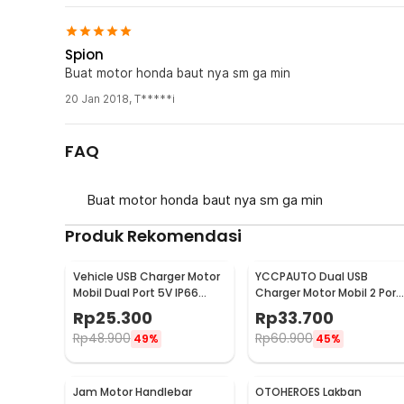
Spion
Buat motor honda baut nya sm ga min
20 Jan 2018
,
T*****i
FAQ
Buat motor honda baut nya sm ga min
Produk Rekomendasi
Vehicle USB Charger Motor
YCCPAUTO Dual USB
Mobil Dual Port 5V IP66
Charger Motor Mobil 2 Port
Splashproof - 42557
DC 12-24V 3.1A 1 PCS - CJ-
Rp
25.300
Rp
33.700
L040
Rp
48.900
Rp
60.900
49%
45%
Jam Motor Handlebar
OTOHEROES Lakban