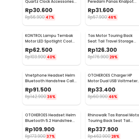
Quartz Clock Accessories
Peredam Panas Knalpot
Zinc Alloy - MT-WTCP
Motor Exhaust Wrap 50m
Rp
30.600
Rp
31.600
10M - MP-001
Rp
56.900
Rp
57.900
47%
46%
KONTROL Lampu Tembak
Tas Motor Touring Back
Motor LED Spotlight Cool
Seat Tail Travel Storage
White IP65 8W 9-20V - U7
Bag - 666789
Rp
62.500
Rp
126.300
Rp
103.900
Rp
176.900
40%
29%
Vnetphone Headset Helm
OTOHEROES Charger HP
Bluetooth Handsfree Call
Motor Dual USB Voltmeter
Music Motor 180mAh - BT8
Waterproof 4.2A - Y451
Rp
91.500
Rp
33.400
Rp
142.900
Rp
60.900
36%
46%
OTOHEROES Headset Helm
Rhinowalk Tas Ransel Moto
Bluetooth 5.2 Handsfree
Touring Back Seat Tail
Call Music IPX6 500mAh -
Storage Bag 20L - CC20
Rp
109.900
Rp
337.900
BT-12
Rp
173.900
Rp
462.900
37%
28%