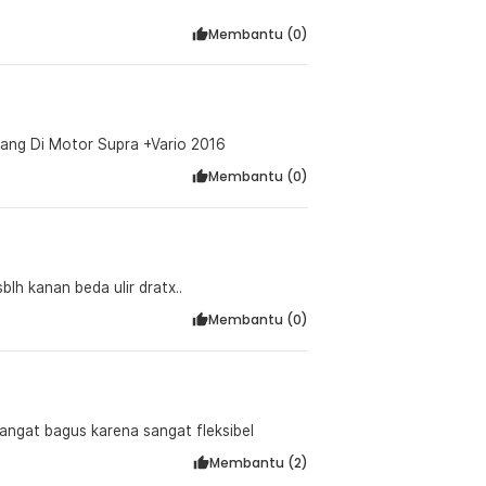
Membantu (
0
)
i Pasang Di Motor Supra +Vario 2016
Membantu (
0
)
lh kanan beda ulir dratx..
Membantu (
0
)
angat bagus karena sangat fleksibel
Membantu (
2
)