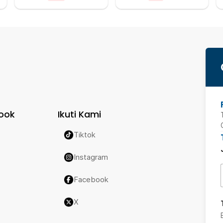
ook
Ikuti Kami
Tiktok
Instagram
Facebook
X