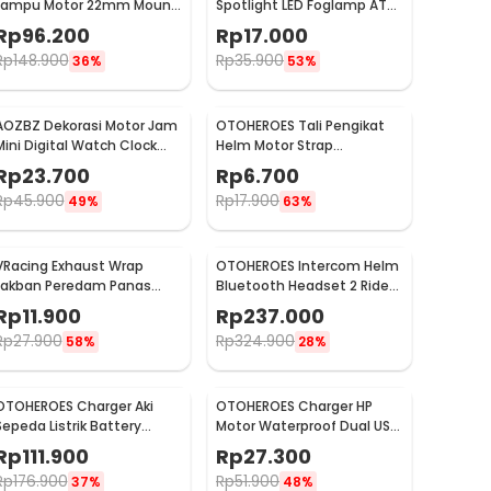
Lampu Motor 22mm Mount
Spotlight LED Foglamp ATV
- F2243
IP65 Cool White 9W 12V - L5
Rp
96.200
Rp
17.000
Rp
148.900
Rp
35.900
36%
53%
AOZBZ Dekorasi Motor Jam
OTOHEROES Tali Pengikat
Mini Digital Watch Clock
Helm Motor Strap
Waterproof IP64 - 118i
Adjustable 2 Hook 60cm -
Rp
23.700
Rp
6.700
WP01
Rp
45.900
Rp
17.900
49%
63%
VRacing Exhaust Wrap
OTOHEROES Intercom Helm
Lakban Peredam Panas
Bluetooth Headset 2 Riders
Knalpot 5M 50mm - MD-
Music IPX6 800mAh - X1
Rp
11.900
Rp
237.000
1901
Plus
Rp
27.900
Rp
324.900
58%
28%
OTOHEROES Charger Aki
OTOHEROES Charger HP
Sepeda Listrik Battery
Motor Waterproof Dual USB
Charger 60V 20AH 3A -
9-24V 2.1A - CD-3238
Rp
111.900
Rp
27.300
BEI60
Rp
176.900
Rp
51.900
37%
48%