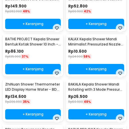
3000W - RX-008
Steel Round 9.5 Inch - Cosmo
Rp
149.900
Rp
52.800
200
Rp
282.900
48%
Rp
90.900
42%
+ Keranjang
+ Keranjang
BATHE PROJECT Kepala Shower
KALAX Kepala Shower Mandi
Bentuk Kotak Shower 10 Inch -
Minimalist Pressurized Nozzle -
F10BXGDP
K001
Rp
86.100
Rp
10.600
Rp
135.900
37%
Rp
24.900
58%
+ Keranjang
+ Keranjang
ZhiNuan Shower Thermometer
BAKALA Kepala Shower Mandi
LED Display Home Water - BD-
Rotating with 3 Mode Pressure
LS-01
- BR-2223
Rp
134.600
Rp
26.500
Rp
206.900
35%
Rp
50.900
48%
+ Keranjang
+ Keranjang