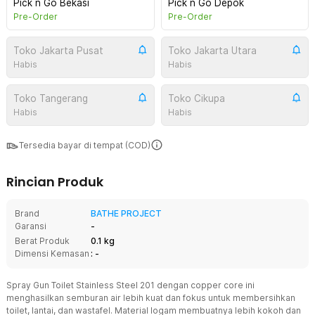
Pick n Go Bekasi
Pick n Go Depok
Pre-Order
Pre-Order
Toko Jakarta Pusat
Toko Jakarta Utara
Habis
Habis
Toko Tangerang
Toko Cikupa
Habis
Habis
Tersedia bayar di tempat (COD)
Rincian Produk
Brand
BATHE PROJECT
Garansi
-
Berat Produk
0.1 kg
Dimensi Kemasan
: -
Spray Gun Toilet Stainless Steel 201 dengan copper core ini
menghasilkan semburan air lebih kuat dan fokus untuk membersihkan
toilet, lantai, dan wastafel. Material logam membuatnya lebih kokoh dan