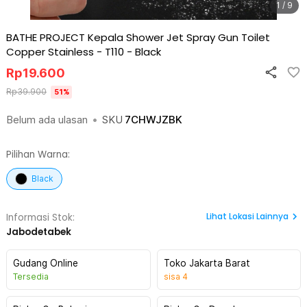
1 / 9
BATHE PROJECT Kepala Shower Jet Spray Gun Toilet
Copper Stainless - T110
-
Black
Rp
19.600
Rp
39.900
51
%
Belum ada ulasan
•
SKU
7CHWJZBK
Pilihan Warna:
Black
Lihat
Lokasi Lainnya
Informasi Stok:
Jabodetabek
Gudang Online
Toko Jakarta Barat
Tersedia
sisa
4