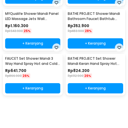
MYQualife Shower Mandi Panel
BATHE PROJECT Shower Mandi
LED Massage Jets Wall
Bathroom Faucet Bathtub
Mounted - 8009
Mixer 3 Way 8 Inch - 50102O
Rp
1.160.300
Rp
352.900
Rp
1.543.900
25%
Rp
483.900
28%
+ Keranjang
+ Keranjang
FAUCET Set Shower Mandi 3
BATHE PROJECT Set Shower
Way Hand Spray Hot and Cold 3
Mandi Keran Hand Spray Hot
Button - 3HC
and Cold Water - Q3-WAY
Rp
641.700
Rp
824.200
Rp
866.900
26%
Rp
1.112.900
26%
+ Keranjang
+ Keranjang
Beli Sekarang