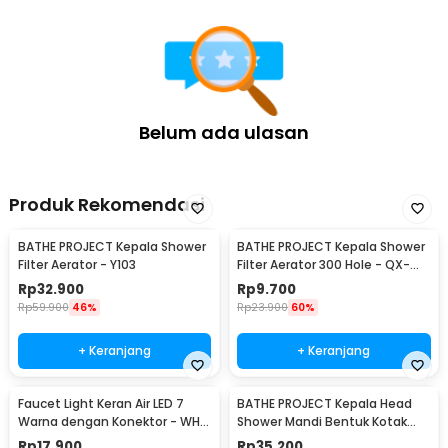
Belum ada ulasan
Produk Rekomendasi
BATHE PROJECT Kepala Shower
BATHE PROJECT Kepala Shower
Filter Aerator - Y103
Filter Aerator 300 Hole - QX-
FL998
Rp
32.900
Rp
9.700
Rp
59.900
46%
Rp
23.900
60%
+ Keranjang
+ Keranjang
Faucet Light Keran Air LED 7
BATHE PROJECT Kepala Head
Warna dengan Konektor - WH-
Shower Mandi Bentuk Kotak
F03
8Inch 305gr - MK-701
Rp
17.900
Rp
35.200