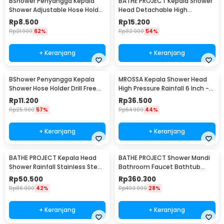
BShower Penyangga Kepala
BATHE PROJECT Kepala Shower
Shower Adjustable Hose Holder
Head Detachable High
1/2 Inch - BR-201
Pressure Water Saving - BR-
Rp
8.500
Rp
15.200
230
Rp
21.900
62%
Rp
32.900
54%
+ Keranjang
+ Keranjang
BShower Penyangga Kepala
MROSSA Kepala Shower Head
Shower Hose Holder Drill Free
High Pressure Rainfall 6 Inch -
Selang 1/2 Inch - A-0081
30LYH
Rp
11.200
Rp
36.500
Rp
25.900
57%
Rp
64.900
44%
+ Keranjang
+ Keranjang
BATHE PROJECT Kepala Head
BATHE PROJECT Shower Mandi
Shower Rainfall Stainless Steel
Bathroom Faucet Bathtub
Square 8Inch - 201
Mixer 3 Way - B002
Rp
50.500
Rp
360.300
Rp
86.900
42%
Rp
493.900
28%
+ Keranjang
+ Keranjang