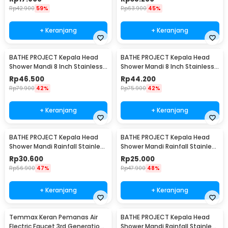
Rp
42.900
59%
Rp
63.900
45%
+ Keranjang
+ Keranjang
BATHE PROJECT Kepala Head
BATHE PROJECT Kepala Head
Shower Mandi 8 Inch Stainless
Shower Mandi 8 Inch Stainless
Steel Kotak - ADQ0098
Steel Bulat - ADQ0098
Rp
46.500
Rp
44.200
Rp
79.900
42%
Rp
75.900
42%
+ Keranjang
+ Keranjang
BATHE PROJECT Kepala Head
BATHE PROJECT Kepala Head
Shower Mandi Rainfall Stainless
Shower Mandi Rainfall Stainless
Steel Round 8 Inch - Cosmo
Steel Round 6 Inch - Cosmo
Rp
30.600
Rp
25.000
200
200
Rp
56.900
47%
Rp
47.900
48%
+ Keranjang
+ Keranjang
Temmax Keran Pemanas Air
BATHE PROJECT Kepala Head
Electric Faucet 3rd Generation
Shower Mandi Rainfall Stainless