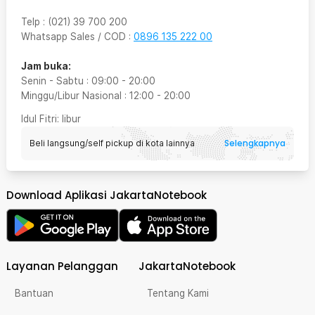
Telp
:
(021) 39 700 200
Whatsapp Sales / COD
:
0896 135 222 00
Jam buka:
Senin - Sabtu
:
09:00
-
20:00
Minggu/Libur Nasional
:
12:00
-
20:00
Idul Fitri
: libur
Selengkapnya
Beli langsung/self pickup di kota lainnya
Download Aplikasi JakartaNotebook
Layanan Pelanggan
JakartaNotebook
Bantuan
Tentang Kami