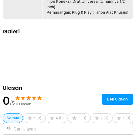
Tipe Koneksi: Drat Universal (Umumnya 1/2
Drat Universal
inch)
Menggunakan konektor drat standar yang kompatibel dengan
Pemasangan: Plug & Play (Tanpa Alat Khusus)
selang shower pada umumnya. Instalasi mudah tanpa memerlukan
alat tambahan. Cocok untuk penggantian spray lama yang rusak.
Praktis untuk rumah, apartemen, maupun kost.
Galeri
Warna Hitam Elegan
Lapisan black baked paint memberikan tampilan hitam modern dan
minimalis. Warna terlihat lebih premium dibanding spray biasa.
Permukaan cukup tahan gores dalam pemakaian normal. Membuat
kamar mandi terlihat lebih rapi dan estetik.
Kelengkapan Produk
Rincian yang Anda dapatkan untuk pembelian produk ini:
1 x BATHE PROJECT Kepala Shower Jet Spray Gun Toilet Copper
Ulasan
Stainless - T110
0
Beri Ulasan
/5
0
Ulasan
Semua
5
(
0
)
4
(
0
)
3
(
0
)
2
(
0
)
1
(
0
)
Cari Ulasan