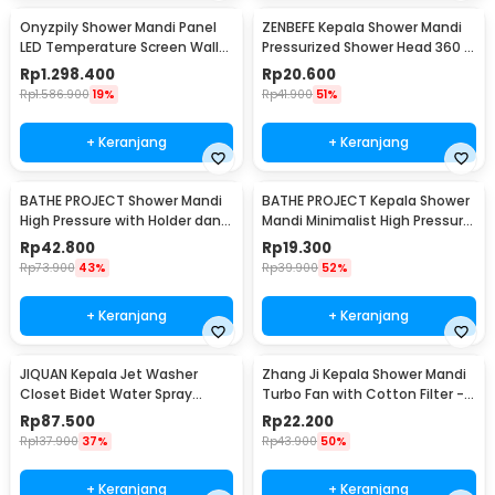
Onyzpily Shower Mandi Panel
ZENBEFE Kepala Shower Mandi
LED Temperature Screen Wall
Pressurized Shower Head 360 -
Mounted - 8006
ZE360
Rp
1.298.400
Rp
20.600
Rp
1.586.900
19%
Rp
41.900
51%
+ Keranjang
+ Keranjang
BATHE PROJECT Shower Mandi
BATHE PROJECT Kepala Shower
High Pressure with Holder dan
Mandi Minimalist High Pressure
Selang - K003
5 Mode - K003
Rp
42.800
Rp
19.300
Rp
73.900
43%
Rp
39.900
52%
+ Keranjang
+ Keranjang
JIQUAN Kepala Jet Washer
Zhang Ji Kepala Shower Mandi
Closet Bidet Water Spray
Turbo Fan with Cotton Filter -
Stainless Steel - T103
C193
Rp
87.500
Rp
22.200
Rp
137.900
37%
Rp
43.900
50%
+ Keranjang
+ Keranjang