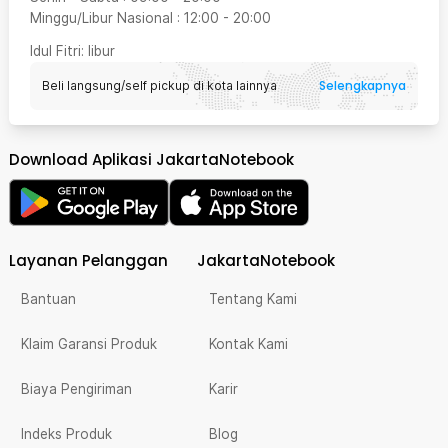
Minggu/Libur Nasional
:
12:00
-
20:00
Idul Fitri
: libur
Selengkapnya
Beli langsung/self pickup di kota lainnya
Download Aplikasi JakartaNotebook
Layanan Pelanggan
JakartaNotebook
Bantuan
Tentang Kami
Klaim Garansi Produk
Kontak Kami
Biaya Pengiriman
Karir
Indeks Produk
Blog