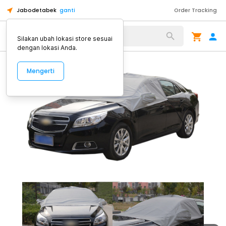
Jabodetabek
ganti
Order Tracking
Alat Kopi
Silakan ubah lokasi store sesuai
dengan lokasi Anda.
Mengerti