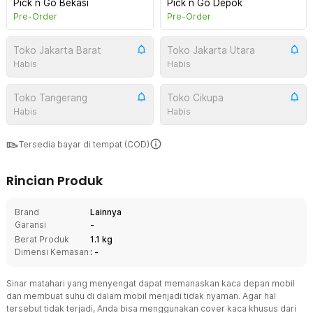
Pick n Go Bekasi
Pick n Go Depok
Pre-Order
Pre-Order
Toko Jakarta Barat
Toko Jakarta Utara
Habis
Habis
Toko Tangerang
Toko Cikupa
Habis
Habis
Tersedia bayar di tempat (COD)
Rincian Produk
Brand
Lainnya
Garansi
-
Berat Produk
1.1 kg
Dimensi Kemasan
: -
Sinar matahari yang menyengat dapat memanaskan kaca depan mobil
dan membuat suhu di dalam mobil menjadi tidak nyaman. Agar hal
tersebut tidak terjadi, Anda bisa menggunakan cover kaca khusus dari