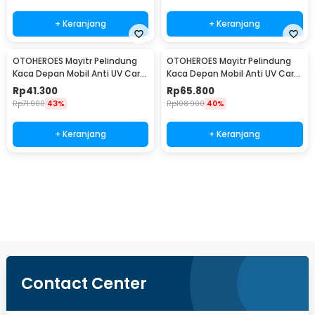
+ Keranjang
+ Keranjang
OTOHEROES Mayitr Pelindung
OTOHEROES Mayitr Pelindung
Kaca Depan Mobil Anti UV Car
Kaca Depan Mobil Anti UV Car
Sun Shade 200x100cm - CK150
Sun Shade 192x126cm - CK150
Rp
41.300
Rp
65.800
Rp
71.900
43%
Rp
108.900
40%
+ Keranjang
+ Keranjang
Beli Sekarang
Contact Center