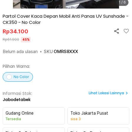
1 / 6
Partol Cover Kaca Depan Mobil Anti Panas UV Sunshade -
CK350
-
No Color
Rp
34.100
Rp
61.900
45
%
Belum ada ulasan
•
SKU
OMRS8XXX
Pilihan Warna:
No Color
Lihat
Lokasi Lainnya
Informasi Stok:
Jabodetabek
Gudang Online
Toko Jakarta Pusat
Tersedia
sisa
3