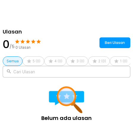
city car, dan mobil-mobil lainnya. Ukuran 2.4 x 1.4 M membuatnya
cocok digunakan di banyak mobil yang ada dipasaran.
Kelengkapan Produk
Ulasan
Rincian yang Anda dapatkan untuk pembelian produk ini:
1 x Partol Cover Kaca Depan Mobil Anti Panas UV Sunshade -
0
Beri Ulasan
CK350
/5
0
Ulasan
Semua
5
(
0
)
4
(
0
)
3
(
0
)
2
(
0
)
1
(
0
)
Cari Ulasan
Belum ada ulasan