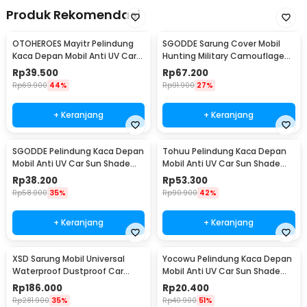
Produk Rekomendasi
OTOHEROES Mayitr Pelindung
SGODDE Sarung Cover Mobil
Kaca Depan Mobil Anti UV Car
Hunting Military Camouflage
Sun Shade 180x100cm - CK150
Nets 4x2M - GE211
Rp
39.500
Rp
67.200
Rp
69.900
44%
Rp
91.900
27%
+ Keranjang
+ Keranjang
SGODDE Pelindung Kaca Depan
Tohuu Pelindung Kaca Depan
Mobil Anti UV Car Sun Shade
Mobil Anti UV Car Sun Shade
208x120cm - CK300
145x79cm - CK200
Rp
38.200
Rp
53.300
Rp
58.000
35%
Rp
90.900
42%
+ Keranjang
+ Keranjang
XSD Sarung Mobil Universal
Yocowu Pelindung Kaca Depan
Waterproof Dustproof Car
Mobil Anti UV Car Sun Shade
Cover Double Layer SUV/JEEP
150x70cm - CK250
Rp
186.000
Rp
20.400
YXL - CT400
Rp
281.900
35%
Rp
40.900
51%