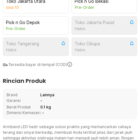
Toko Jakarta Utara
Pick n Go Bekasi
sisa
10
Pre-Order
Pick n Go Depok
Toko Jakarta Pusat
Pre-Order
Habis
Toko Tangerang
Toko Cikupa
Habis
Habis
Tersedia bayar di tempat (COD)
Rincian Produk
Brand
Lainnya
Garansi
-
Berat Produk
0.1 kg
Dimensi Kemasan
: -
Armband LED hadir sebagai solusi praktis yang memancarkan cahaya
terang dan sinyal berkedip, membuat Anda terlihat jelas dari jarak jauh
sehingga aktivitas olahraga malam hari menjadi jauh lebih aman. Ringan