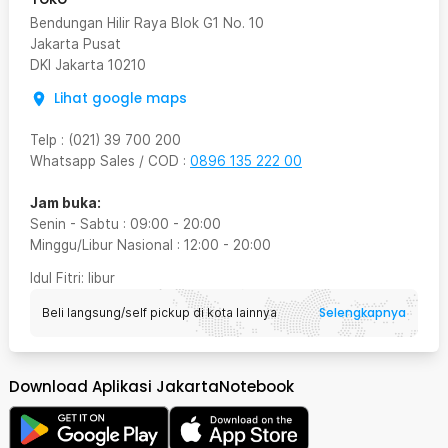
Bendungan Hilir Raya Blok G1 No. 10
Jakarta Pusat
DKI Jakarta
10210
Lihat google maps
Telp
:
(021) 39 700 200
Whatsapp Sales / COD
:
0896 135 222 00
Jam buka:
Senin - Sabtu
:
09:00
-
20:00
Minggu/Libur Nasional
:
12:00
-
20:00
Idul Fitri
: libur
Selengkapnya
Beli langsung/self pickup di kota lainnya
Download Aplikasi JakartaNotebook