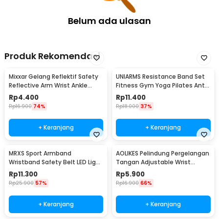
Belum ada ulasan
Produk Rekomendasi
Mixxar Gelang Reflektif Safety
UNIARMS Resistance Band Set
Reflective Arm Wrist Ankle
Fitness Gym Yoga Pilates Anti
Band 1 PCS - 2974
Slip Nilon - PR6
Rp
4.400
Rp
11.400
Rp
16.900
74%
Rp
18.000
37%
+ Keranjang
+ Keranjang
MRXS Sport Armband
AOLIKES Pelindung Pergelangan
Wristband Safety Belt LED Light
Tangan Adjustable Wrist
- MR-233
Support Bandage - AO184
Rp
11.300
Rp
5.900
Rp
25.900
57%
Rp
16.900
66%
+ Keranjang
+ Keranjang