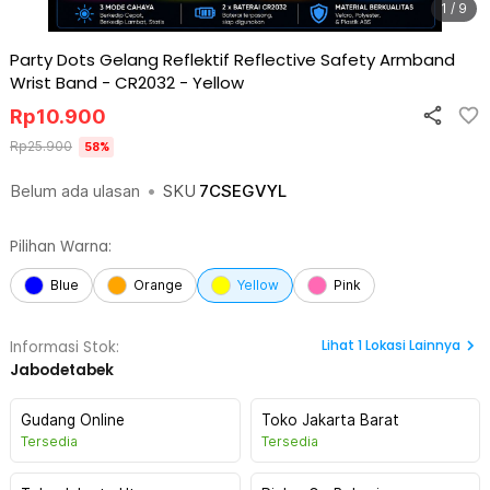
1 / 9
Party Dots Gelang Reflektif Reflective Safety Armband
Wrist Band - CR2032
-
Yellow
Rp
10.900
Rp
25.900
58
%
Belum ada ulasan
•
SKU
7CSEGVYL
Pilihan Warna:
Blue
Orange
Yellow
Pink
Lihat
1
Lokasi Lainnya
Informasi Stok:
Jabodetabek
Gudang Online
Toko Jakarta Barat
Tersedia
Tersedia