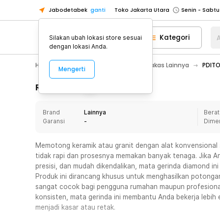
Jabodetabek
ganti
Toko Jakarta Utara
Toko Tangerang
Kategori
A
Silakan ubah lokasi store sesuai
Toko Cikupa
dengan lokasi Anda.
Pick n Go Jakarta Barat
Senin - J
Home Appliance
Perkakas
Perkakas Lainnya
PDITO
Mengerti
Pick n Go Bekasi
Senin - Jumat (08
Pick n Go Depok
Senin - Jumat (08
Rincian Produk
Toko Jakarta Pusat
Senin - Sabtu
Brand
Lainnya
Berat
Toko Jakarta Barat
Senin - Sabtu
Garansi
-
Dime
Toko Jakarta Utara
Toko Tangerang
Memotong keramik atau granit dengan alat konvensional s
tidak rapi dan prosesnya memakan banyak tenaga. Jika An
Toko Cikupa
presisi, dan mudah dikendalikan, mata gerinda diamond ini 
Pick n Go Jakarta Barat
Senin - J
Produk ini dirancang khusus untuk menghasilkan potongan
sangat cocok bagi pengguna rumahan maupun profesional
Pick n Go Bekasi
Senin - Jumat (08
konsisten, mata gerinda ini membantu Anda bekerja lebih 
Pick n Go Depok
Senin - Jumat (08
menjadi kasar atau retak.