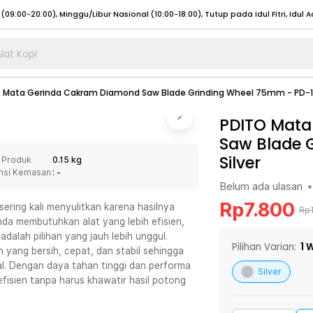
lat Kopi
umat (07:00 - 20:00), Sabtu - Minggu (08:00 - 20:00), Tutup pada Idul Fitri
Sele
 Mata Gerinda Cakram Diamond Saw Blade Grinding Wheel 75mm - PD-
:00 - 20:00), Sabtu - Minggu/ Libur Nasional (08:00 - 17:00)
Selengkapnya
:00 - 20:00), Sabtu - Minggu/ Libur Nasional (08:00 - 17:00)
PDITO Mata
Selengkapnya
Saw Blade 
 (09:00-20:00), Minggu/Libur Nasional (12:00-20:00), Tutup pada Idul Fitri
Sele
Silver
 Produk
0.15 kg
 (09:00-20:00), Minggu/Libur Nasional (12:00-20:00), Tutup pada Idul Fitri
Sele
nsi Kemasan
: -
Belum ada ulasan
•
Rp
7.800
ering kali menyulitkan karena hasilnya
Rp
da membutuhkan alat yang lebih efisien,
adalah pilihan yang jauh lebih unggul.
umat (07:00 - 20:00), Sabtu - Minggu (08:00 - 20:00), Tutup pada Idul Fitri
Sele
Pilihan Varian:
1
W
 yang bersih, cepat, dan stabil sehingga
. Dengan daya tahan tinggi dan performa
:00 - 20:00), Sabtu - Minggu/ Libur Nasional (08:00 - 17:00)
Selengkapnya
Silver
efisien tanpa harus khawatir hasil potong
:00 - 20:00), Sabtu - Minggu/ Libur Nasional (08:00 - 17:00)
Selengkapnya