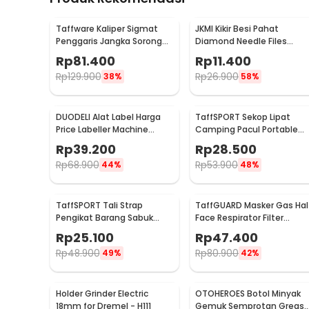
Taffware Kaliper Sigmat
JKMI Kikir Besi Pahat
Penggaris Jangka Sorong
Diamond Needle Files
Digital LCD 150mm - SH20
Carving 5 in 1 - JM-FL1-1
Rp
81.400
Rp
11.400
Rp
129.900
Rp
26.900
38%
58%
DUODELI Alat Label Harga
TaffSPORT Sekop Lipat
Price Labeller Machine
Camping Pacul Portable
Coding - MX-5500
Tactical Survival 40cm - 10
Rp
39.200
Rp
28.500
Rp
68.900
Rp
53.900
44%
48%
TaffSPORT Tali Strap
TaffGUARD Masker Gas Hal
Pengikat Barang Sabuk
Face Respirator Filter
Cargo Belt Nylon 5M - XR2
Karbon Aktif KN95 - 6200
Rp
25.100
Rp
47.400
Rp
48.900
Rp
80.900
49%
42%
Holder Grinder Electric
OTOHEROES Botol Minyak
18mm for Dremel - H111
Gemuk Semprotan Greas