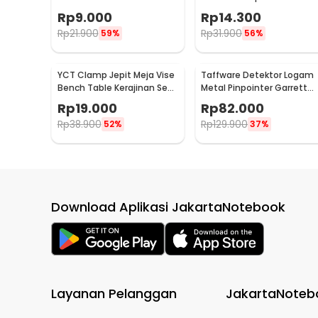
Gun 250ml - Q001
Rp
9.000
Rp
14.300
Rp
21.900
Rp
31.900
59%
56%
YCT Clamp Jepit Meja Vise
Taffware Detektor Logam
Bench Table Kerajinan Seni
Metal Pinpointer Garrett
Perhiasan 25mm - QST
Waterproof - 1166000
Rp
19.000
Rp
82.000
Rp
38.900
Rp
129.900
52%
37%
Download Aplikasi JakartaNotebook
Layanan Pelanggan
JakartaNoteb