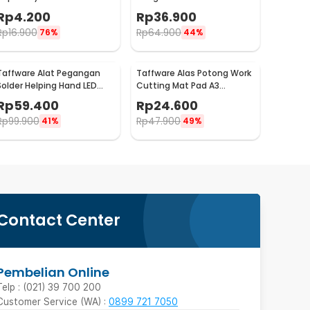
3M
WW082
Rp
4.200
Rp
36.900
Rp
16.900
Rp
64.900
76%
44%
Taffware Alat Pegangan
Taffware Alas Potong Work
Solder Helping Hand LED
Cutting Mat Pad A3
Kaca Pembesar 3.5X - TE-
45x30cm
Rp
59.400
Rp
24.600
801
Rp
99.900
Rp
47.900
41%
49%
Contact Center
Pembelian Online
Telp : (021) 39 700 200
Customer Service (WA) :
0899 721 7050