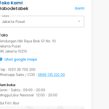
Toko Kami
Jabodetabek
Ganti
Lokasi
Jakarta Pusat
Toko
Bendungan Hilir Raya Blok G1 No. 10
Jakarta Pusat
DKI Jakarta
10210
Lihat google maps
Telp
:
(021) 39 700 200
Whatsapp Sales / COD
:
0896 135 222 00
Jam buka:
Senin - Sabtu
:
09:00
-
20:00
Minggu/Libur Nasional
:
12:00
-
20:00
Idul Fitri
: libur