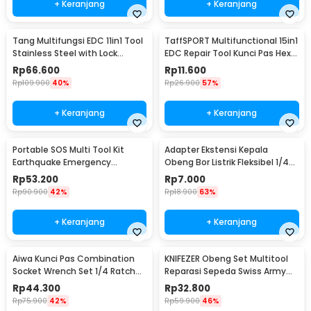
+ Keranjang
+ Keranjang
Tang Multifungsi EDC 11in1 Tool
TaffSPORT Multifunctional 15in1
Stainless Steel with Lock
EDC Repair Tool Kunci Pas Hex
System - MPA01
Obeng - HW0668
Rp
66.600
Rp
11.600
Rp
109.900
40%
Rp
26.900
57%
+ Keranjang
+ Keranjang
Portable SOS Multi Tool Kit
Adapter Ekstensi Kepala
Earthquake Emergency
Obeng Bor Listrik Fleksibel 1/4
Outdoor Survival - JT21
Inch 290mm - HT566
Rp
53.200
Rp
7.000
Rp
90.900
42%
Rp
18.900
63%
+ Keranjang
+ Keranjang
Aiwa Kunci Pas Combination
KNIFEZER Obeng Set Multitool
Socket Wrench Set 1/4 Ratchet
Reparasi Sepeda Swiss Army
40 PCS - DB2020
EDC 11in1 - T25
Rp
44.300
Rp
32.800
Rp
75.900
42%
Rp
59.900
46%