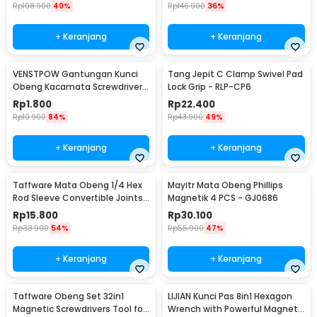
Rp
108.900
40%
Rp
146.900
36%
+ Keranjang
+ Keranjang
VENSTPOW Gantungan Kunci
Tang Jepit C Clamp Swivel Pad
Obeng Kacamata Screwdriver
Lock Grip - RLP-CP6
Plus Minus Hexagon - V001
Rp
1.800
Rp
22.400
Rp
10.900
84%
Rp
43.900
49%
+ Keranjang
+ Keranjang
Taffware Mata Obeng 1/4 Hex
Mayitr Mata Obeng Phillips
Rod Sleeve Convertible Joints
Magnetik 4 PCS - GJ0686
8 PCS
Rp
15.800
Rp
30.100
Rp
33.900
54%
Rp
55.900
47%
+ Keranjang
+ Keranjang
Taffware Obeng Set 32in1
LIJIAN Kunci Pas 8in1 Hexagon
Magnetic Screwdrivers Tool for
Wrench with Powerful Magnet