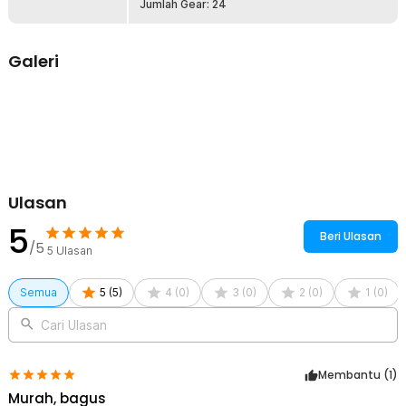
Jumlah Gear: 24
Rincian yang Anda dapatkan untuk pembelian produk ini:
1 x PEGASI Kunci Pas Micrometer Torque Wrench Two-Way
Spanner - MXT-372B
Galeri
1 x Kotak Penyimpanan
1 x Panduan Penggunaan
Ulasan
5
Beri Ulasan
/5
5
Ulasan
Semua
5
(
5
)
4
(
0
)
3
(
0
)
2
(
0
)
1
(
0
)
Cari Ulasan
Membantu (
1
)
Murah, bagus