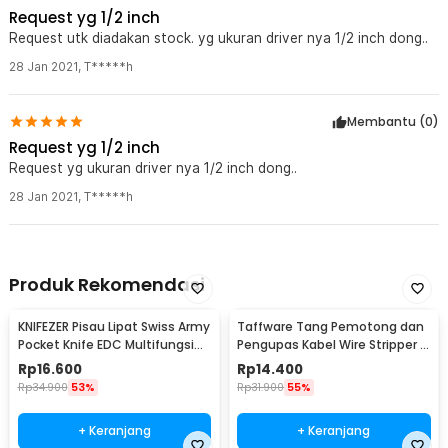
Request yg 1/2 inch
Request utk diadakan stock. yg ukuran driver nya 1/2 inch dong..
28 Jan 2021
,
T*****h
Membantu (
0
)
Request yg 1/2 inch
Request yg ukuran driver nya 1/2 inch dong..
28 Jan 2021
,
T*****h
Produk Rekomendasi
KNIFEZER Pisau Lipat Swiss Army
Taffware Tang Pemotong dan
Pocket Knife EDC Multifungsi
Pengupas Kabel Wire Stripper 7
11in1 - A3011
Slot - JM-CT4-12
Rp
16.600
Rp
14.400
Rp
34.900
53%
Rp
31.900
55%
+ Keranjang
+ Keranjang