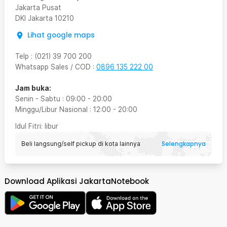
Jakarta Pusat
DKI Jakarta
10210
Lihat google maps
Telp
:
(021) 39 700 200
Whatsapp Sales / COD
:
0896 135 222 00
Jam buka:
Senin - Sabtu
:
09:00
-
20:00
Minggu/Libur Nasional
:
12:00
-
20:00
Idul Fitri
: libur
Selengkapnya
Beli langsung/self pickup di kota lainnya
Download Aplikasi JakartaNotebook