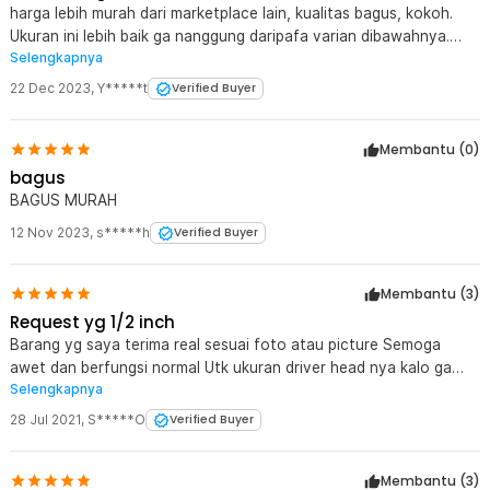
harga lebih murah dari marketplace lain, kualitas bagus, kokoh.
Ukuran ini lebih baik ga nanggung daripafa varian dibawahnya.
Selengkapnya
Rekomended lah
22 Dec 2023
,
Y*****t
Verified Buyer
Membantu (
0
)
bagus
BAGUS MURAH
12 Nov 2023
,
s*****h
Verified Buyer
Membantu (
3
)
Request yg 1/2 inch
Barang yg saya terima real sesuai foto atau picture Semoga
awet dan berfungsi normal Utk ukuran driver head nya kalo ga
Selengkapnya
salah ngikuti range torsi nya. Utk yg request driver 1/2 inchi
dengan nilai torsi yg sama, bisa pake adaptor 3/8 to 1/2 inchi,
28 Jul 2021
,
S*****O
Verified Buyer
banyak di jual di market place Terim kasih
Membantu (
3
)