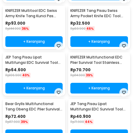
KNIFEZER Multitool EDC Swiss
KNIFEZER Tang Pisau Swiss
Army Knife Tang Kunci Pas
Army Pocket Knife EDC Tool
Stainless Steel - MPG05
Stainless Steel - A3009
Rp
93.000
Rp
32.500
Rp
144.900
36%
Rp
59.900
46%
+ Keranjang
+ Keranjang
JEP Tang Pisau Lipat
KNIFEZER Multifunctional EDC
Multifungsi EDC Survival Tool
Plier Survival Tool Stainless
Stainless Steel - MPA22S
Steel - MPA21
Rp
64.600
Rp
70.700
Rp
106.900
40%
Rp
114.900
39%
+ Keranjang
+ Keranjang
Bear Grylls Multifunctional
JEP Tang Pisau Lipat
Tang Obeng EDC Plier Survival
Multifungsi EDC Survival Tool
Tool - MPA19
Stainless Steel - MPA13
Rp
72.400
Rp
40.900
Rp
117.900
39%
Rp
71.900
44%