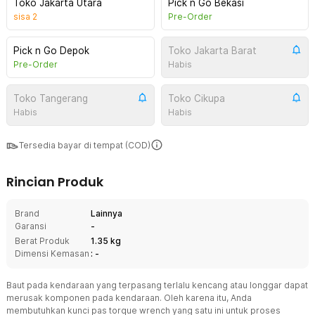
Toko Jakarta Utara
Pick n Go Bekasi
sisa
2
Pre-Order
Pick n Go Depok
Toko Jakarta Barat
Pre-Order
Habis
Toko Tangerang
Toko Cikupa
Habis
Habis
Tersedia bayar di tempat (COD)
Rincian Produk
Brand
Lainnya
Garansi
-
Berat Produk
1.35 kg
Dimensi Kemasan
: -
Baut pada kendaraan yang terpasang terlalu kencang atau longgar dapat
merusak komponen pada kendaraan. Oleh karena itu, Anda
membutuhkan kunci pas torque wrench yang satu ini untuk proses