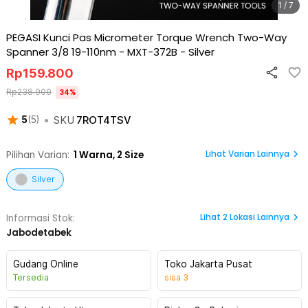
1 / 7
PEGASI Kunci Pas Micrometer Torque Wrench Two-Way
Spanner 3/8 19-110nm - MXT-372B
-
Silver
Rp
159.800
Rp
238.900
34
%
•
SKU
7ROT4TSV
5
(
5
)
Lihat Varian Lainnya
Pilihan Varian:
1
Warna,
2 Size
Silver
Lihat
2
Lokasi Lainnya
Informasi Stok:
Jabodetabek
Gudang Online
Toko Jakarta Pusat
Tersedia
sisa
3