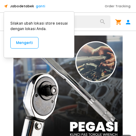
Jabodetabek
ganti
Order Tracking
Alat Kopi
Silakan ubah lokasi store sesuai
dengan lokasi Anda.
Mengerti