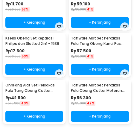
Smartphone - 7089C
- LJ21
Rp
11.700
Rp
59.100
Rp
26.900
57%
Rp
98.900
41%
+ Keranjang
+ Keranjang
Kseibi Obeng Set Reparasi
Taffware Alat Set Perkakas
Philips dan Slotted 2in1 - 1536
Palu Tang Obeng Kunci Pas
15in1 - YL-8016
Rp
17.500
Rp
57.500
Rp
36.900
53%
Rp
96.900
41%
+ Keranjang
+ Keranjang
OnnFang Alat Set Perkakas
Taffware Alat Set Perkakas
Palu Tang Obeng Cutter
Palu Obeng Cutter Meteran
Meteran 8in1 - YL-8009A
8in1
Rp
42.600
Rp
56.300
Rp
73.900
43%
Rp
95.900
42%
+ Keranjang
+ Keranjang