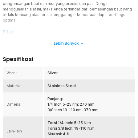
pengencangan baut dan mur yang presisi dan pas. Dengan
menggunakan alat ini, maka Anda terhindar dari pemasangan baut yang
terlalu kencang atau terlalu longgar agar kendaraan dapat berfungsi
optimal.
Fitur
Kunci Pas Torsi
Lebih Banyak
Torque wrench ini memastikan baut pada ban mobil terkunci
dengan pas, tidak terlalu kencang dan tidak terlalu longgar. Dengan
Spesifikasi
begitu, Anda bisa berkendara dengan nyaman tanpa khawatir baut
di ban rusak atau terlepas saat sedang melaju.
Warna
Silver
Torsi Searah Jarum Jam
Torque wrench ini digunakan dengan memutarnya searah jarum
Material
jam. Gerakan ini tentu familiar sehingga Anda dapat memutarnya
Stainless Steel
dengan cepat dan efektif.
Panjang:
Akurasi Tinggi dan Presisi
Dimensi
1/4 Inch 5-25 nm: 270 mm
Dibuat dengan teknologi terkini, kunci pas micrometer ini
3/8 Inch 19-110 nm: 370 mm
menawarkan akurasi tinggi dan presisi dalam pengukuran torsi.
Semua produk sudah melalui serangkaian tes dan kalibrasi untuk
memastikan akurasi dan tingkat presisi yang tinggi.
Torsi 1/4 Inch: 5-25 N.m
Torsi 3/8 Inch: 19-110 N.m
Lain-lain
Akurasi: 4 %
Kelengkapan Produk