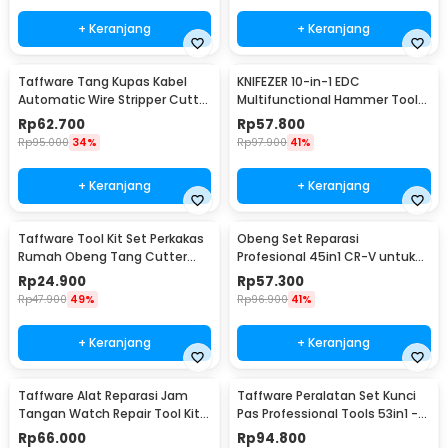
+ Keranjang
+ Keranjang
Taffware Tang Kupas Kabel
KNIFEZER 10-in-1 EDC
Automatic Wire Stripper Cutter
Multifunctional Hammer Tool
Crimper - TK0742
for Camping Survival - WL-
Rp
62.700
Rp
57.800
9003
Rp
95.000
34%
Rp
97.900
41%
+ Keranjang
+ Keranjang
Taffware Tool Kit Set Perkakas
Obeng Set Reparasi
Rumah Obeng Tang Cutter
Profesional 45in1 CR-V untuk
Kunci L 12in1 - KS-011
HP Laptop Elektronik - 6093
Rp
24.900
Rp
57.300
Rp
47.900
49%
Rp
96.900
41%
+ Keranjang
+ Keranjang
Taffware Alat Reparasi Jam
Taffware Peralatan Set Kunci
Tangan Watch Repair Tool Kit
Pas Professional Tools 53in1 -
Lengkap 13in1 - SC8005
CR-V53
Rp
66.000
Rp
94.800