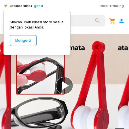
Jabodetabek
ganti
Order Tracking
Alat Kopi
Silakan ubah lokasi store sesuai
dengan lokasi Anda.
Mengerti