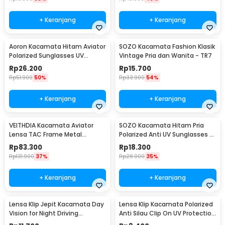
+ Keranjang
+ Keranjang
Aoron Kacamata Hitam Aviator
SOZO Kacamata Fashion Klasik
Polarized Sunglasses UV
Vintage Pria dan Wanita - TR7
Protection - RB2132
Rp
26.200
Rp
15.700
Rp
51.900
50%
Rp
33.900
54%
+ Keranjang
+ Keranjang
VEITHDIA Kacamata Aviator
SOZO Kacamata Hitam Pria
Lensa TAC Frame Metal
Polarized Anti UV Sunglasses -
Polarized Sunglasses - V3088
3403
Rp
83.300
Rp
18.300
Rp
131.900
37%
Rp
28.000
35%
+ Keranjang
+ Keranjang
Lensa Klip Jepit Kacamata Day
Lensa Klip Kacamata Polarized
Vision for Night Driving
Anti Silau Clip On UV Protection
Polarized
Uniseks - Y16211