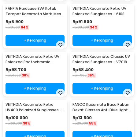
PANPIA Hardcase EVA Kotak
VEITHDIA Kacamata Retro UV
Tempat Kacamata Motif Mesh
Polarized Sunglasses - 6108
- JL-10029
Rp
6.900
Rp
91.900
Rp
18.900
64%
Rp
138.000
34%
+ Keranjang
+ Keranjang
VEITHDIA Kacamata Retro UV
VEITHDIA Kacamata Classic UV
Polarized Photochromic
Polarized Sunglasses - V7018
Sunglasses - 6108
Rp
98.700
Rp
68.400
Rp
151.900
36%
Rp
111.900
39%
+ Keranjang
+ Keranjang
VEITHDIA Kacamata Retro
FANCC Kacamata Baca Rabun
UV400 Polarized Sunglasses -
Dekat Glasses Anti Blue Light
6562
Lensa Plus 1.0 - F400
Rp
100.000
Rp
13.500
Rp
160.900
38%
Rp
29.900
55%
+ Keranjang
+ Keranjang