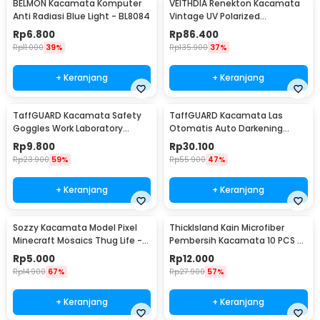
BELMON Kacamata Komputer
VEITHDIA Renekton Kacamata
Anti Radiasi Blue Light - BL8084
Vintage UV Polarized
Sunglasses - 2462
Rp
6.800
Rp
86.400
Rp
11.000
39%
Rp
135.900
37%
+ Keranjang
+ Keranjang
TaffGUARD Kacamata Safety
TaffGUARD Kacamata Las
Goggles Work Laboratory
Otomatis Auto Darkening
Eyewear - LE979
Soldering Goggles - 5100B
Rp
9.800
Rp
30.100
Rp
23.900
59%
Rp
55.900
47%
+ Keranjang
+ Keranjang
Sozzy Kacamata Model Pixel
ThickIsland Kain Microfiber
Minecraft Mosaics Thug Life -
Pembersih Kacamata 10 PCS -
W0124
K-20P
Rp
5.000
Rp
12.000
Rp
14.900
67%
Rp
27.900
57%
+ Keranjang
+ Keranjang