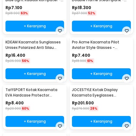
E27
NE60
Rp
7.100
Rp
18.300
Rp
18.900
63%
Rp
37.900
52%
+ Keranjang
+ Keranjang
KDEAM Kacamata Sunglasses
Pro Acme Kacamata Pilot
Unisex Polarized Anti Silau
Aviator Style Glasses -
Outdoor UV200 KD156 - KD156
CC0744
Rp
16.400
Rp
7.400
Rp
36.900
56%
Rp
18.900
61%
+ Keranjang
+ Keranjang
TaffSPORT Kotak Kacamata
JOCESTYLE Kotak Display
EVA Hardcase Protector
Kacamata Eyeglasses
Waterproof - JL-10028
Sunglasses Box 12 Slot - SWK78
Rp
8.400
Rp
201.600
Rp
20.900
60%
Rp
276.900
28%
+ Keranjang
+ Keranjang