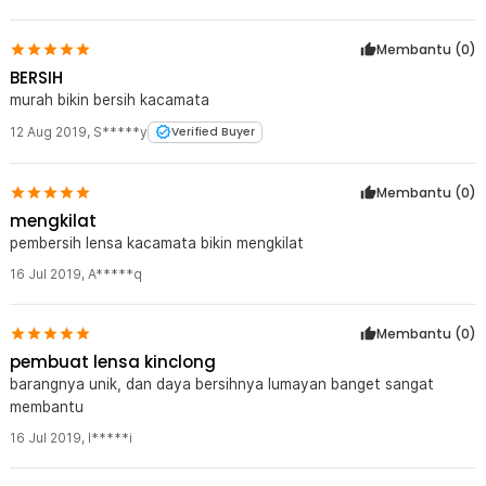
Membantu (
0
)
BERSIH
murah bikin bersih kacamata
12 Aug 2019
,
S*****y
Verified Buyer
Membantu (
0
)
mengkilat
pembersih lensa kacamata bikin mengkilat
16 Jul 2019
,
A*****q
Membantu (
0
)
pembuat lensa kinclong
barangnya unik, dan daya bersihnya lumayan banget sangat
membantu
16 Jul 2019
,
I*****i