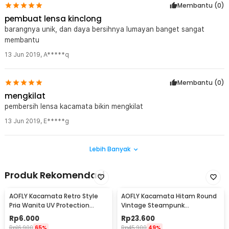
Membantu (
0
)
pembuat lensa kinclong
barangnya unik, dan daya bersihnya lumayan banget sangat
membantu
13 Jun 2019
,
A*****q
Membantu (
0
)
mengkilat
pembersih lensa kacamata bikin mengkilat
13 Jun 2019
,
E*****g
Lebih Banyak
Produk Rekomendasi
AOFLY Kacamata Retro Style
AOFLY Kacamata Hitam Round
Pria Wanita UV Protection
Vintage Steampunk
Sunglassses - 1125
Sunglasses
Rp
6.000
Rp
23.600
Rp
16.900
65%
Rp
45.900
49%