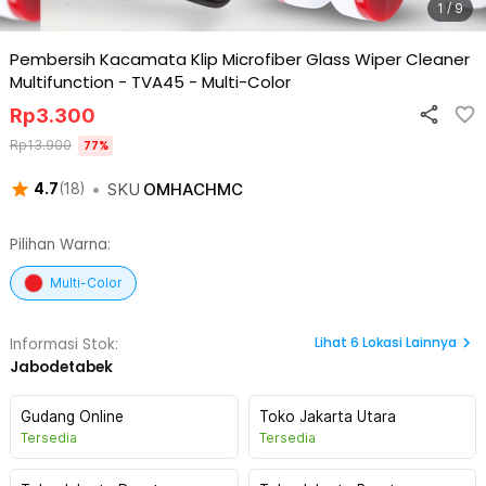
1 / 9
Pembersih Kacamata Klip Microfiber Glass Wiper Cleaner
Multifunction - TVA45
-
Multi-Color
Rp
3.300
Rp
13.900
77
%
•
SKU
OMHACHMC
4.7
(
18
)
Pilihan Warna:
Multi-Color
Lihat
6
Lokasi Lainnya
Informasi Stok:
Jabodetabek
Gudang Online
Toko Jakarta Utara
Tersedia
Tersedia