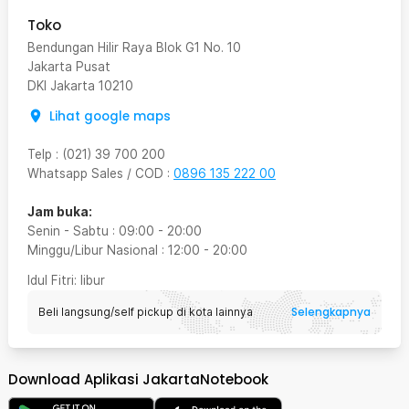
Toko
Bendungan Hilir Raya Blok G1 No. 10
Jakarta Pusat
DKI Jakarta
10210
Lihat google maps
Telp
:
(021) 39 700 200
Whatsapp Sales / COD
:
0896 135 222 00
Jam buka:
Senin - Sabtu
:
09:00
-
20:00
Minggu/Libur Nasional
:
12:00
-
20:00
Idul Fitri
: libur
Selengkapnya
Beli langsung/self pickup di kota lainnya
Download Aplikasi JakartaNotebook