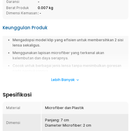
Garansi
-
Berat Produk
0.007 kg
Dimensi Kemasan
: -
Keunggulan Produk
Mengadopsi model klip yang efisien untuk membersihkan 2 sisi
lensa sekaligus.
Menggunakan lapisan microfiber yang terkenal akan
kelembutan dan daya serapnya.
Cocok untuk berbagai jenis lensa tanpa menimbulkan goresan
pada permukaannya.
Sudah pasti tidak menghabiskan ruang penyimpanan dan mudah
Lebih Banyak
dibawa ke mana saja.
Spesifikasi
Overview
Membersihkan kacamata kini lebih cepat dan praktis dengan pembersih
Material
Microfiber dan Plastik
kacamata klip microfiber TVA45. Produk ini mengadopsi desain klip
inovatif yang memungkinkan Anda membersihkan dua sisi lensa secara
bersamaan hanya dalam satu gerakan. Bagian pembersih menggunakan
Panjang: 7 cm
Dimensi
lapisan microfiber lembut yang efektif mengangkat debu, minyak, dan
Diameter Microfiber: 2 cm
sidik jari tanpa meninggalkan goresan. Dibandingkan kain biasa, alat ini