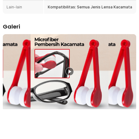
lebih terkontrol dan mampu menjangkau area lensa yang sulit
Lain-lain
Kompatibilitas: Semua Jenis Lensa Kacamata
dibersihkan, terutama bagian dekat frame. Dengan ukuran yang ringkas
dan ringan, pembersih kacamata ini sangat cocok dibawa ke mana saja
untuk menunjang aktivitas harian.
Galeri
Fitur
Lembut dan Bersih Tanpa Goresan
Bantalan pembersih menggunakan microfiber berkualitas tinggi
dengan serat halus. Material ini efektif menyerap minyak dan
kotoran tanpa merusak permukaan lensa. Aman digunakan untuk
pemakaian rutin tanpa risiko baret.
Model Klip Lebih Terkontrol
Desain klip memungkinkan Anda menjepit lensa dengan presisi dan
tekanan yang seimbang. Proses pembersihan menjadi lebih mudah
dibandingkan kain lap biasa. Anda juga bisa menjangkau bagian
lensa dekat frame yang sering sulit dibersihkan.
Membersihkan 2 Sisi Sekaligus
Dua bantalan microfiber di kanan dan kiri memungkinkan
pembersihan bagian depan dan belakang lensa secara bersamaan.
Hal ini menghemat waktu dan tenaga. Sangat cocok untuk Anda
yang memiliki mobilitas tinggi.
Cocok untuk Semua Jenis Lensa