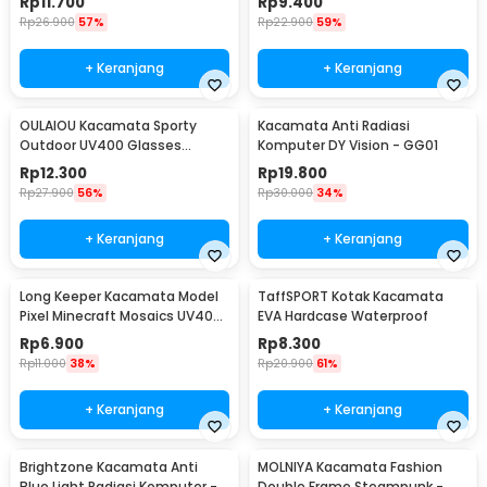
Rp
11.700
Rp
9.400
Rp
26.900
57%
Rp
22.900
59%
+ Keranjang
+ Keranjang
OULAIOU Kacamata Sporty
Kacamata Anti Radiasi
Outdoor UV400 Glasses
Komputer DY Vision - GG01
Silicone Frame - 9837
Rp
12.300
Rp
19.800
Rp
27.900
56%
Rp
30.000
34%
+ Keranjang
+ Keranjang
Long Keeper Kacamata Model
TaffSPORT Kotak Kacamata
Pixel Minecraft Mosaics UV400
EVA Hardcase Waterproof
- 088
Rp
6.900
Rp
8.300
Rp
11.000
38%
Rp
20.900
61%
+ Keranjang
+ Keranjang
Brightzone Kacamata Anti
MOLNIYA Kacamata Fashion
Blue Light Radiasi Komputer -
Double Frame Steampunk -