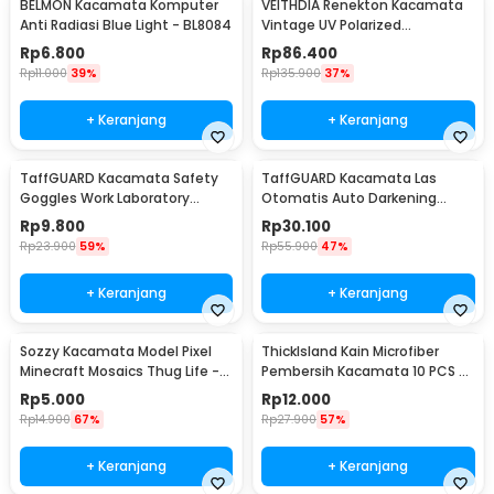
BELMON Kacamata Komputer
VEITHDIA Renekton Kacamata
Anti Radiasi Blue Light - BL8084
Vintage UV Polarized
Sunglasses - 2462
Rp
6.800
Rp
86.400
Rp
11.000
39%
Rp
135.900
37%
+ Keranjang
+ Keranjang
TaffGUARD Kacamata Safety
TaffGUARD Kacamata Las
Goggles Work Laboratory
Otomatis Auto Darkening
Eyewear - LE979
Soldering Goggles - 5100B
Rp
9.800
Rp
30.100
Rp
23.900
59%
Rp
55.900
47%
+ Keranjang
+ Keranjang
Sozzy Kacamata Model Pixel
ThickIsland Kain Microfiber
Minecraft Mosaics Thug Life -
Pembersih Kacamata 10 PCS -
W0124
K-20P
Rp
5.000
Rp
12.000
Rp
14.900
67%
Rp
27.900
57%
+ Keranjang
+ Keranjang