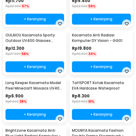
Rp
11.700
Rp
9.400
Rp
26.900
57%
Rp
22.900
59%
+ Keranjang
+ Keranjang
OULAIOU Kacamata Sporty
Kacamata Anti Radiasi
Outdoor UV400 Glasses
Komputer DY Vision - GG01
Silicone Frame - 9837
Rp
12.300
Rp
19.800
Rp
27.900
56%
Rp
30.000
34%
+ Keranjang
+ Keranjang
Long Keeper Kacamata Model
TaffSPORT Kotak Kacamata
Pixel Minecraft Mosaics UV400
EVA Hardcase Waterproof
- 088
Rp
6.900
Rp
8.300
Rp
11.000
38%
Rp
20.900
61%
+ Keranjang
+ Keranjang
Brightzone Kacamata Anti
MOLNIYA Kacamata Fashion
Blue Light Radiasi Komputer -
Double Frame Steampunk -