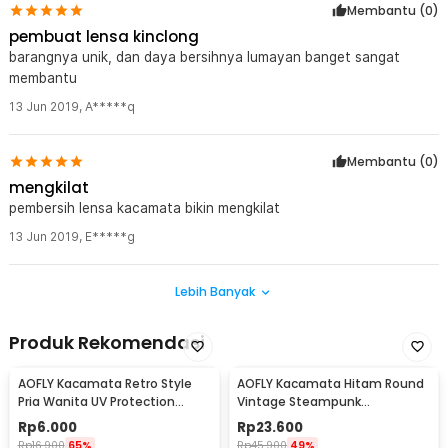
Membantu (
0
)
pembuat lensa kinclong
barangnya unik, dan daya bersihnya lumayan banget sangat
membantu
13 Jun 2019
,
A*****q
Membantu (
0
)
mengkilat
pembersih lensa kacamata bikin mengkilat
13 Jun 2019
,
E*****g
Lebih Banyak
Produk Rekomendasi
AOFLY Kacamata Retro Style
AOFLY Kacamata Hitam Round
Pria Wanita UV Protection
Vintage Steampunk
Sunglassses - 1125
Sunglasses
Rp
6.000
Rp
23.600
Rp
16.900
65%
Rp
45.900
49%