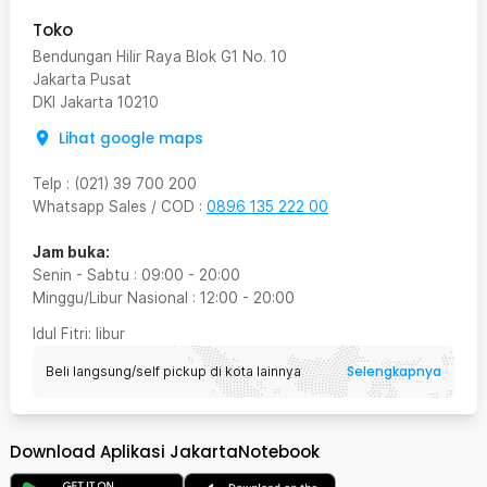
Toko
Bendungan Hilir Raya Blok G1 No. 10
Jakarta Pusat
DKI Jakarta
10210
Lihat google maps
Telp
:
(021) 39 700 200
Whatsapp Sales / COD
:
0896 135 222 00
Jam buka:
Senin - Sabtu
:
09:00
-
20:00
Minggu/Libur Nasional
:
12:00
-
20:00
Idul Fitri
: libur
Selengkapnya
Beli langsung/self pickup di kota lainnya
Download Aplikasi JakartaNotebook