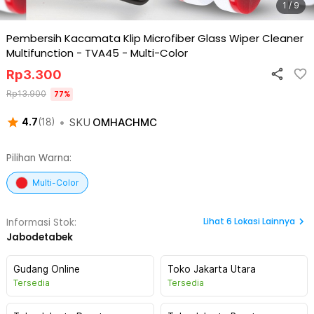
1 / 9
Pembersih Kacamata Klip Microfiber Glass Wiper Cleaner
Multifunction - TVA45
-
Multi-Color
Rp
3.300
Rp
13.900
77
%
•
SKU
OMHACHMC
4.7
(
18
)
Pilihan Warna:
Multi-Color
Lihat
6
Lokasi Lainnya
Informasi Stok:
Jabodetabek
Gudang Online
Toko Jakarta Utara
Tersedia
Tersedia