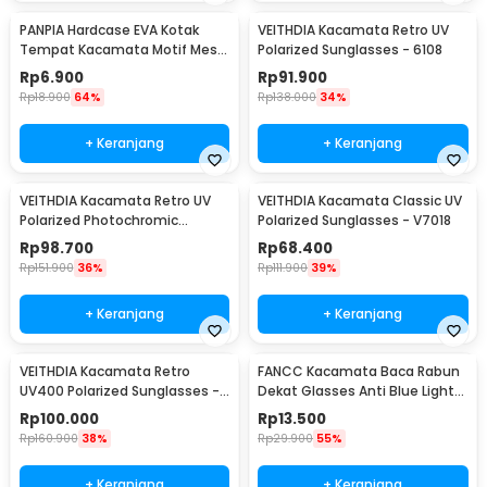
PANPIA Hardcase EVA Kotak
VEITHDIA Kacamata Retro UV
Tempat Kacamata Motif Mesh
Polarized Sunglasses - 6108
- JL-10029
Rp
6.900
Rp
91.900
Rp
18.900
64%
Rp
138.000
34%
+ Keranjang
+ Keranjang
VEITHDIA Kacamata Retro UV
VEITHDIA Kacamata Classic UV
Polarized Photochromic
Polarized Sunglasses - V7018
Sunglasses - 6108
Rp
98.700
Rp
68.400
Rp
151.900
36%
Rp
111.900
39%
+ Keranjang
+ Keranjang
VEITHDIA Kacamata Retro
FANCC Kacamata Baca Rabun
UV400 Polarized Sunglasses -
Dekat Glasses Anti Blue Light
6562
Lensa Plus 1.0 - F400
Rp
100.000
Rp
13.500
Rp
160.900
38%
Rp
29.900
55%
+ Keranjang
+ Keranjang