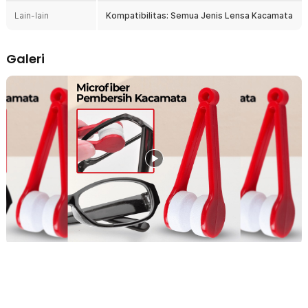
lebih terkontrol dan mampu menjangkau area lensa yang sulit
Lain-lain
Kompatibilitas: Semua Jenis Lensa Kacamata
dibersihkan, terutama bagian dekat frame. Dengan ukuran yang ringkas
dan ringan, pembersih kacamata ini sangat cocok dibawa ke mana saja
untuk menunjang aktivitas harian.
Galeri
Fitur
Lembut dan Bersih Tanpa Goresan
Bantalan pembersih menggunakan microfiber berkualitas tinggi
dengan serat halus. Material ini efektif menyerap minyak dan
kotoran tanpa merusak permukaan lensa. Aman digunakan untuk
pemakaian rutin tanpa risiko baret.
Model Klip Lebih Terkontrol
Desain klip memungkinkan Anda menjepit lensa dengan presisi dan
tekanan yang seimbang. Proses pembersihan menjadi lebih mudah
dibandingkan kain lap biasa. Anda juga bisa menjangkau bagian
lensa dekat frame yang sering sulit dibersihkan.
Membersihkan 2 Sisi Sekaligus
Dua bantalan microfiber di kanan dan kiri memungkinkan
pembersihan bagian depan dan belakang lensa secara bersamaan.
Hal ini menghemat waktu dan tenaga. Sangat cocok untuk Anda
yang memiliki mobilitas tinggi.
Cocok untuk Semua Jenis Lensa