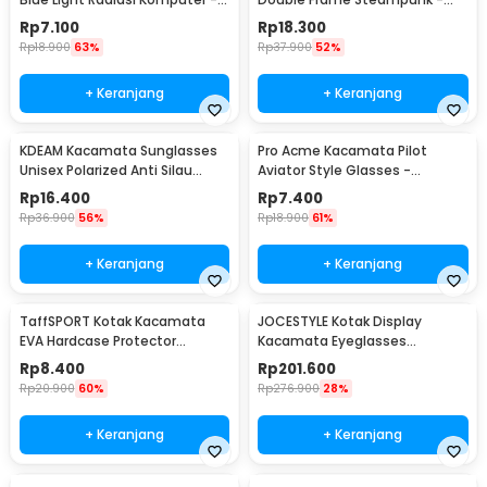
E27
NE60
Rp
7.100
Rp
18.300
Rp
18.900
63%
Rp
37.900
52%
+ Keranjang
+ Keranjang
KDEAM Kacamata Sunglasses
Pro Acme Kacamata Pilot
Unisex Polarized Anti Silau
Aviator Style Glasses -
Outdoor UV200 KD156 - KD156
CC0744
Rp
16.400
Rp
7.400
Rp
36.900
56%
Rp
18.900
61%
+ Keranjang
+ Keranjang
TaffSPORT Kotak Kacamata
JOCESTYLE Kotak Display
EVA Hardcase Protector
Kacamata Eyeglasses
Waterproof - JL-10028
Sunglasses Box 12 Slot - SWK78
Rp
8.400
Rp
201.600
Rp
20.900
60%
Rp
276.900
28%
+ Keranjang
+ Keranjang