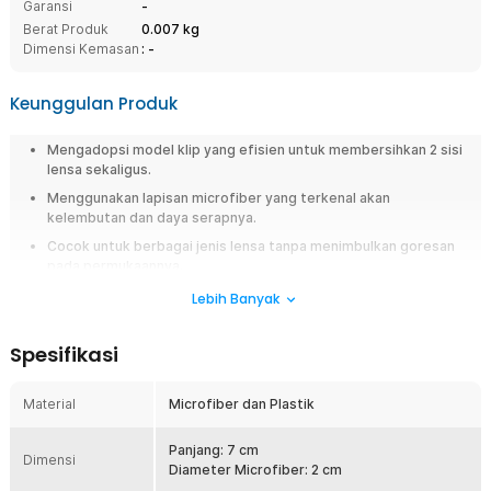
Garansi
-
Berat Produk
0.007 kg
Dimensi Kemasan
: -
Keunggulan Produk
Mengadopsi model klip yang efisien untuk membersihkan 2 sisi
lensa sekaligus.
Menggunakan lapisan microfiber yang terkenal akan
kelembutan dan daya serapnya.
Cocok untuk berbagai jenis lensa tanpa menimbulkan goresan
pada permukaannya.
Sudah pasti tidak menghabiskan ruang penyimpanan dan mudah
Lebih Banyak
dibawa ke mana saja.
Spesifikasi
Overview
Membersihkan kacamata kini lebih cepat dan praktis dengan pembersih
Material
Microfiber dan Plastik
kacamata klip microfiber TVA45. Produk ini mengadopsi desain klip
inovatif yang memungkinkan Anda membersihkan dua sisi lensa secara
bersamaan hanya dalam satu gerakan. Bagian pembersih menggunakan
Panjang: 7 cm
Dimensi
lapisan microfiber lembut yang efektif mengangkat debu, minyak, dan
Diameter Microfiber: 2 cm
sidik jari tanpa meninggalkan goresan. Dibandingkan kain biasa, alat ini