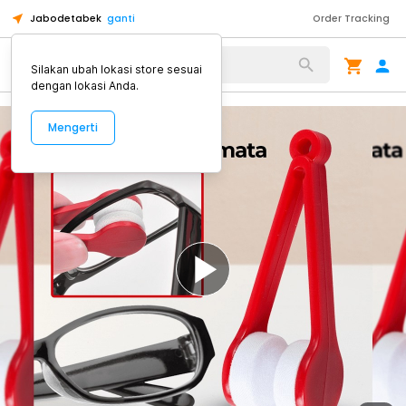
Jabodetabek
ganti
Order Tracking
Alat Kopi
Silakan ubah lokasi store sesuai
dengan lokasi Anda.
Mengerti