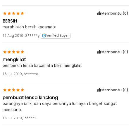
Membantu (
0
)
BERSIH
murah bikin bersih kacamata
12 Aug 2019
,
S*****y
Verified Buyer
Membantu (
0
)
mengkilat
pembersih lensa kacamata bikin mengkilat
16 Jul 2019
,
A*****q
Membantu (
0
)
pembuat lensa kinclong
barangnya unik, dan daya bersihnya lumayan banget sangat
membantu
16 Jul 2019
,
I*****i