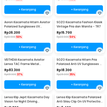
+ Keranjang
+ Keranjang
Aoron Kacamata Hitam Aviator
SOZO Kacamata Fashion Klasik
Polarized Sunglasses UV
Vintage Pria dan Wanita - TR7
Protection - RB2132
Rp
26.200
Rp
15.700
Rp
51.900
50%
Rp
33.900
54%
+ Keranjang
+ Keranjang
VEITHDIA Kacamata Aviator
SOZO Kacamata Hitam Pria
Lensa TAC Frame Metal
Polarized Anti UV Sunglasses -
Polarized Sunglasses - V3088
3403
Rp
83.300
Rp
18.300
Rp
131.900
37%
Rp
28.000
35%
+ Keranjang
+ Keranjang
Lensa Klip Jepit Kacamata Day
Lensa Klip Kacamata Polarized
Vision for Night Driving
Anti Silau Clip On UV Protection
Polarized
Uniseks - Y16211