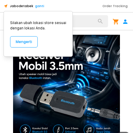
Jabodetabek
ganti
Order Tracking
Alat Kopi
Silakan ubah lokasi store sesuai
dengan lokasi Anda.
Mengerti