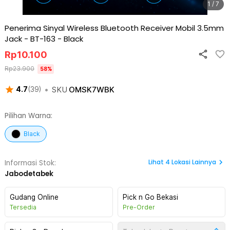
1 / 7
Penerima Sinyal Wireless Bluetooth Receiver Mobil 3.5mm
Jack - BT-163
-
Black
Rp
10.100
Rp
23.900
58
%
•
SKU
OMSK7WBK
4.7
(
39
)
Pilihan Warna:
Black
Lihat
4
Lokasi Lainnya
Informasi Stok:
Jabodetabek
Gudang Online
Pick n Go Bekasi
Tersedia
Pre-Order