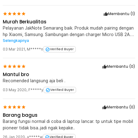
Membantu (
1
)
Murah Berkualitas
Pelayanan JakNote Semarang baik. Produk mudah pairing dengan
hp Xiaomi, Samsung. Sambungan dengan charger Micro USB 2A.
Selengkapnya
Menurut pendapatku output BT-163 treble dan bass sama
bagusnya dengan menggunakan kabel aux biasa. Namun jika ada
03 Mar 2021
,
M*****n
Verified Buyer
jauh dari jangkauan tentu sinyal tidak kedetek, normal. Aku
memakai soundspeaker Polytron jadul. BT-163 harga murmer tapi
Membantu (
0
)
gak ecek-ecek. Thanks JakNote Semarang ?
Mantul bro
Recomended langsung aja beli .
03 May 2020
,
F*****y
Verified Buyer
Membantu (
0
)
Barang bagus
Barang fungsi normal di coba di laptop lancar. tp untuk tipe mobil
pioneer tidak bisa..jadi ngak kepake..
26 Jan 2020
,
a*****w
Verified Buyer