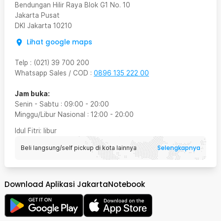
Bendungan Hilir Raya Blok G1 No. 10
Jakarta Pusat
DKI Jakarta
10210
Lihat google maps
Telp
:
(021) 39 700 200
Whatsapp Sales / COD
:
0896 135 222 00
Jam buka:
Senin - Sabtu
:
09:00
-
20:00
Minggu/Libur Nasional
:
12:00
-
20:00
Idul Fitri
: libur
Selengkapnya
Beli langsung/self pickup di kota lainnya
Download Aplikasi JakartaNotebook