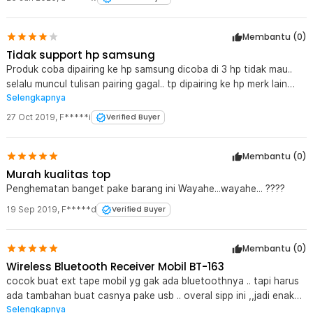
Membantu (
0
)
Tidak support hp samsung
Produk coba dipairing ke hp samsung dicoba di 3 hp tidak mau..
selalu muncul tulisan pairing gagal.. tp dipairing ke hp merk lain
Selengkapnya
lancar dan langsung berfungsi normal.. mantap..
27 Oct 2019
,
F*****i
Verified Buyer
Membantu (
0
)
Murah kualitas top
Penghematan banget pake barang ini Wayahe...wayahe... ????
19 Sep 2019
,
F*****d
Verified Buyer
Membantu (
0
)
Wireless Bluetooth Receiver Mobil BT-163
cocok buat ext tape mobil yg gak ada bluetoothnya .. tapi harus
ada tambahan buat casnya pake usb .. overal sipp ini ,,jadi enak
Selengkapnya
gak perlu pake kabel aux lagi pas dimobil ...