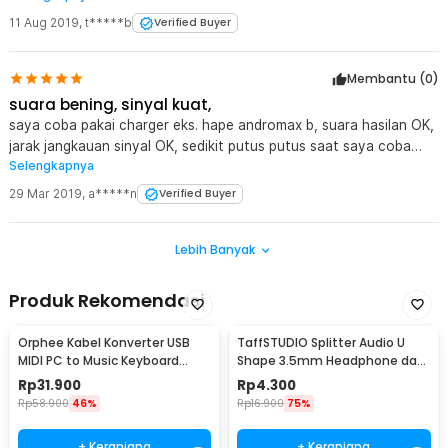
11 Aug 2019
,
t*****b
Verified Buyer
Membantu (
0
)
suara bening, sinyal kuat,
saya coba pakai charger eks. hape andromax b, suara hasilan OK,
jarak jangkauan sinyal OK, sedikit putus putus saat saya coba
Selengkapnya
masuk ruangan banyak lorong/sekat tembok, tapi ok-lah, hasilan
suara hampir no delay tested dengan lg v20 dan salon aktip akari
29 Mar 2019
,
a*****n
Verified Buyer
boomeer 1000pmpo
Lebih Banyak
Produk Rekomendasi
Orphee Kabel Konverter USB
TaffSTUDIO Splitter Audio U
MIDI PC to Music Keyboard
Shape 3.5mm Headphone dan
Adapter Cable 2M - AY03
Mic Combo Jack - K0650
Rp
31.900
Rp
4.300
Rp
58.900
46%
Rp
16.900
75%
+ Keranjang
+ Keranjang