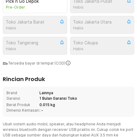
Pick n Go Depok
Toko Jakarta Pusat
Pre-Order
Habis
Toko Jakarta Barat
Toko Jakarta Utara
Habis
Habis
Toko Tangerang
Toko Cikupa
Habis
Habis
Tersedia bayar di tempat (COD)
Rincian Produk
Brand
Lainnya
Garansi
1 Bulan Garansi Toko
Berat Produk
0.015 kg
Dimensi Kemasan
: -
Ubah sistem audio mobil, speaker, atau headphone Anda menjadi
wireless bluetooth dengan receiver USB praktis ini. Cukup colok ke port
USB sebagai sumber daya dan hubungkan kabel AUX 3.5 mm ke