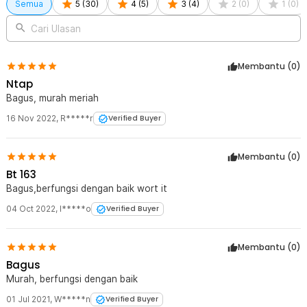
1 x Penerima Sinyal Wireless Bluetooth Receiver Mobil 3.5mm
Semua
5
(
30
)
4
(
5
)
3
(
4
)
2
(
0
)
1
(
0
)
Jack - BT-163
1 x Kabel AUX 3.5 mm
Cari Ulasan
1 x Panduan Penggunaan
Membantu (
0
)
Ntap
Bagus, murah meriah
16 Nov 2022
,
R*****r
Verified Buyer
Membantu (
0
)
Bt 163
Bagus,berfungsi dengan baik wort it
04 Oct 2022
,
I*****o
Verified Buyer
Membantu (
0
)
Bagus
Murah, berfungsi dengan baik
01 Jul 2021
,
W*****n
Verified Buyer