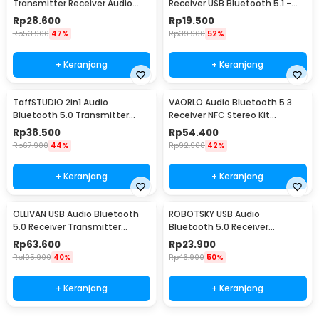
Transmitter Receiver Audio
Receiver USB Bluetooth 5.1 -
Adapter - RT02
KN318
Rp
28.600
Rp
19.500
Rp
53.900
47%
Rp
39.900
52%
+ Keranjang
+ Keranjang
TaffSTUDIO 2in1 Audio
VAORLO Audio Bluetooth 5.3
Bluetooth 5.0 Transmitter
Receiver NFC Stereo Kit
Receiver 3.5mm - KN326
Speaker AUX RCA USB - BT200
Rp
38.500
Rp
54.400
Rp
67.900
44%
Rp
92.900
42%
+ Keranjang
+ Keranjang
OLLIVAN USB Audio Bluetooth
ROBOTSKY USB Audio
5.0 Receiver Transmitter
Bluetooth 5.0 Receiver
Display Adapter - T11
Transmitter Adaptor - BT2105
Rp
63.600
Rp
23.900
Rp
105.900
40%
Rp
46.900
50%
+ Keranjang
+ Keranjang