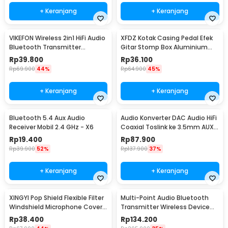
+ Keranjang
+ Keranjang
VIKEFON Wireless 2in1 HiFi Audio
XFDZ Kotak Casing Pedal Efek
Bluetooth Transmitter
Gitar Stomp Box Aluminium
Receiver 3.5mm - B6
112x60x30mm - 1590BB
Rp
39.800
Rp
36.100
Rp
69.900
44%
Rp
64.900
45%
+ Keranjang
+ Keranjang
Bluetooth 5.4 Aux Audio
Audio Konverter DAC Audio HiFi
Receiver Mobil 2.4 GHz - X6
Coaxial Toslink ke 3.5mm AUX
RCA - AV-C6
Rp
19.400
Rp
87.900
Rp
39.900
52%
Rp
137.900
37%
+ Keranjang
+ Keranjang
XINGYI Pop Shield Flexible Filter
Multi-Point Audio Bluetooth
Windshield Microphone Cover -
Transmitter Wireless Device
XY360
Connector - H-366T
Rp
38.400
Rp
134.200