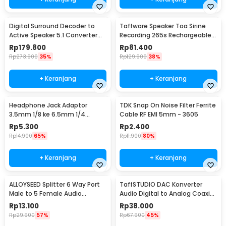
Digital Surround Decoder to
Taffware Speaker Toa Sirine
Active Speaker 5.1 Converter
Recording 265s Rechargeable
DTS Dolby AC3 - HD51-A
1200mAh 5W - 518
Rp
179.800
Rp
81.400
Rp
273.900
35%
Rp
129.900
38%
+ Keranjang
+ Keranjang
Headphone Jack Adaptor
TDK Snap On Noise Filter Ferrite
3.5mm 1/8 ke 6.5mm 1/4
Cable RF EMI 5mm - 3605
Stereo - PJ1652
Rp
5.300
Rp
2.400
Rp
14.900
65%
Rp
11.900
80%
+ Keranjang
+ Keranjang
ALLOYSEED Splitter 6 Way Port
TaffSTUDIO DAC Konverter
Male to 5 Female Audio
Audio Digital to Analog Coaxial
Earphone 3.5mm - JLT108
Toslink RCA - TC51800
Rp
13.100
Rp
38.000
Rp
29.900
57%
Rp
67.900
45%