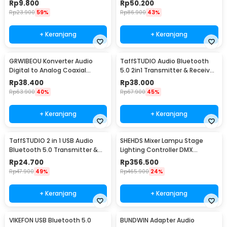
Rp
9.800
Rp
50.200
Rp
23.900
59%
Rp
86.900
43%
+ Keranjang
+ Keranjang
GRWIBEOU Konverter Audio
TaffSTUDIO Audio Bluetooth
Digital to Analog Coaxial
5.0 2in1 Transmitter & Receiver
Toslink ke RCA
3.5mm - KN321
Rp
38.400
Rp
38.000
Rp
63.900
40%
Rp
67.900
45%
+ Keranjang
+ Keranjang
TaffSTUDIO 2 in 1 USB Audio
SHEHDS Mixer Lampu Stage
Bluetooth 5.0 Transmitter &
Lighting Controller DMX
Receiver - KN330
Console DJ 192CH - SHE-
Rp
24.700
Rp
356.500
DMX512
Rp
47.900
49%
Rp
465.900
24%
+ Keranjang
+ Keranjang
VIKEFON USB Bluetooth 5.0
BUNDWIN Adapter Audio