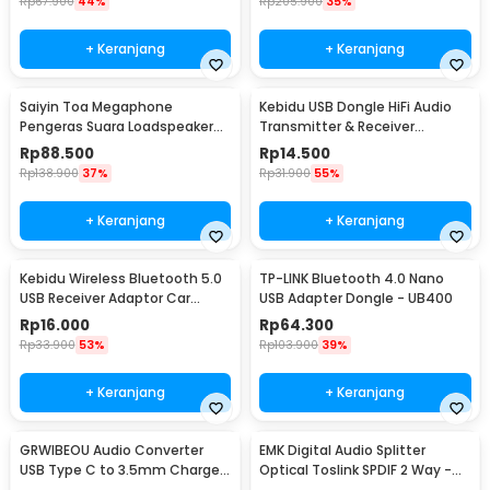
Rp
67.900
44%
Rp
205.900
35%
+ Keranjang
+ Keranjang
Saiyin Toa Megaphone
Kebidu USB Dongle HiFi Audio
Pengeras Suara Loadspeaker
Transmitter & Receiver
Horn 7Tone Sirene 100W - HW-
Bluetooth 5.0 - KN320
Rp
88.500
Rp
14.500
1006
Rp
138.900
37%
Rp
31.900
55%
+ Keranjang
+ Keranjang
Kebidu Wireless Bluetooth 5.0
TP-LINK Bluetooth 4.0 Nano
USB Receiver Adaptor Car
USB Adapter Dongle - UB400
Speaker - ZF169
Rp
16.000
Rp
64.300
Rp
33.900
53%
Rp
103.900
39%
+ Keranjang
+ Keranjang
GRWIBEOU Audio Converter
EMK Digital Audio Splitter
USB Type C to 3.5mm Charger
Optical Toslink SPDIF 2 Way -
Port - GR35C
ITO2