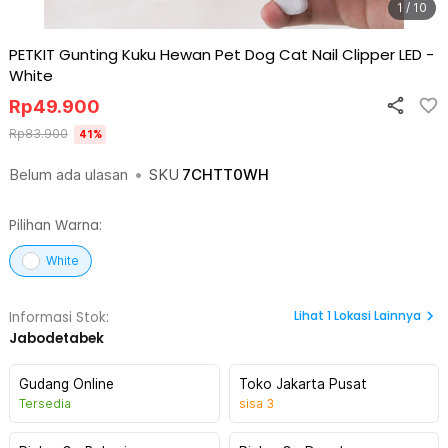
1 / 10
PETKIT Gunting Kuku Hewan Pet Dog Cat Nail Clipper LED
-
White
Rp
49.900
Rp
83.900
41
%
Belum ada ulasan
•
SKU
7CHTT0WH
Pilihan Warna:
White
Lihat
1
Lokasi Lainnya
Informasi Stok:
Jabodetabek
Gudang Online
Toko Jakarta Pusat
Tersedia
sisa
3