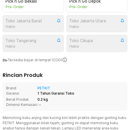
Pick n Go Bekasi
Pick n Go Depok
Pre-Order
Pre-Order
Toko Jakarta Barat
Toko Jakarta Utara
Habis
Habis
Toko Tangerang
Toko Cikupa
Habis
Habis
Tersedia bayar di tempat (COD)
Rincian Produk
Brand
PETKIT
Garansi
1 Tahun Garansi Toko
Berat Produk
0.2 kg
Dimensi Kemasan
: -
Memotong kuku anjing dan kucing kini lebih praktis dengan gunting kuku
PETKIT. Menggunakan bilah tajam, gunting ini dapat memotong kuku
anabul hanya dengan sekali tekan. Lampu LED menerangi area kuku