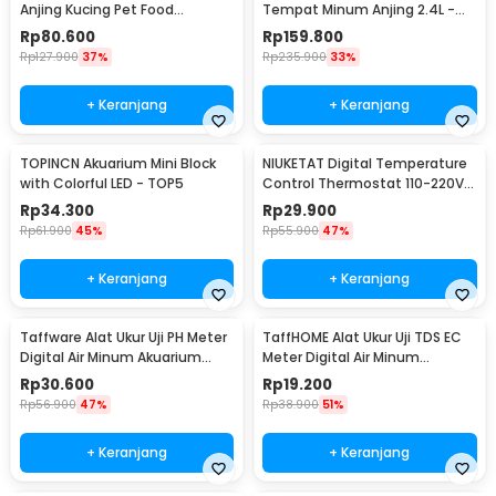
Anjing Kucing Pet Food
Tempat Minum Anjing 2.4L -
Dispenser - PET0640
DR008
Rp
80.600
Rp
159.800
Rp
127.900
37%
Rp
235.900
33%
+ Keranjang
+ Keranjang
TOPINCN Akuarium Mini Block
NIUKETAT Digital Temperature
with Colorful LED - TOP5
Control Thermostat 110-220V
Sensor - W3230
Rp
34.300
Rp
29.900
Rp
61.900
45%
Rp
55.900
47%
+ Keranjang
+ Keranjang
Taffware Alat Ukur Uji PH Meter
TaffHOME Alat Ukur Uji TDS EC
Digital Air Minum Akuarium
Meter Digital Air Minum
Tester - PH02
Akuarium - E-1
Rp
30.600
Rp
19.200
Rp
56.900
47%
Rp
38.900
51%
+ Keranjang
+ Keranjang