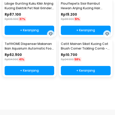
Ldoge Gunting Kuku Kikir Anjing
Plouffepets Sisir Rambut
Kucing Elektrik Pet Nail Grinder -
Hewan Anjing Kucing Hair
LX01
Removal Comb - AES0124
Rp
87.100
Rp
19.200
Rp
136.900
37%
Rp
38.900
51%
+ Keranjang
+ Keranjang
TaffHOME Dispenser Makanan
Catit Mainan Sikat Kucing Cat
Ikan Aquarium Automatic Food
Brush Corner Tickling Comb -
Timer - GA-300D
MO59
Rp
62.900
Rp
10.700
Rp
104.900
41%
Rp
24.900
58%
+ Keranjang
+ Keranjang
Beli Sekarang