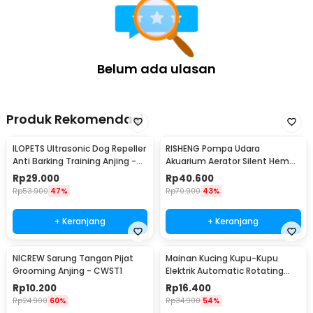
Belum ada ulasan
Produk Rekomendasi
ILOPETS Ultrasonic Dog Repeller
RISHENG Pompa Udara
Anti Barking Training Anjing -
Akuarium Aerator Silent Hemat
TJ-3008
Energi 2.4W - RS-511
Rp
29.000
Rp
40.600
Rp
53.900
47%
Rp
70.900
43%
+ Keranjang
+ Keranjang
NICREW Sarung Tangan Pijat
Mainan Kucing Kupu-Kupu
Grooming Anjing - CWST1
Elektrik Automatic Rotating
Flying Butterfly
Rp
10.200
Rp
16.400
Rp
24.900
60%
Rp
34.900
54%