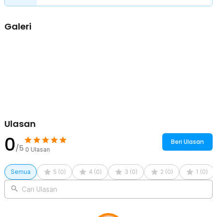
Kelengkapan Produk
Galeri
Rincian yang Anda dapatkan untuk pembelian produk ini:
1 x PETKIT Gunting Kuku Hewan Pet Dog Cat Nail Clipper LED
3 x Baterai LR44
Ulasan
0
Beri Ulasan
/5
0
Ulasan
Semua
5
(
0
)
4
(
0
)
3
(
0
)
2
(
0
)
1
(
0
)
Cari Ulasan