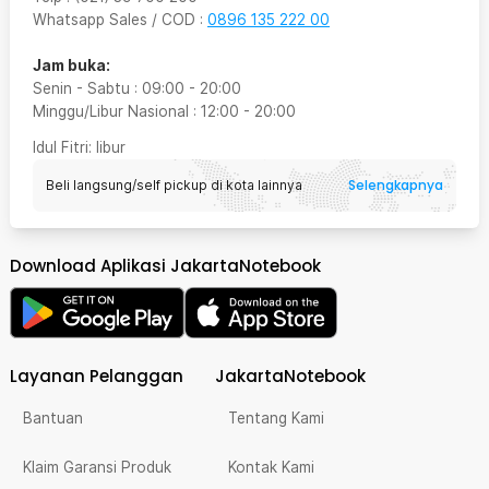
Whatsapp Sales / COD
:
0896 135 222 00
Jam buka:
Senin - Sabtu
:
09:00
-
20:00
Minggu/Libur Nasional
:
12:00
-
20:00
Idul Fitri
: libur
Selengkapnya
Beli langsung/self pickup di kota lainnya
Download Aplikasi JakartaNotebook
Layanan Pelanggan
JakartaNotebook
Bantuan
Tentang Kami
Klaim Garansi Produk
Kontak Kami