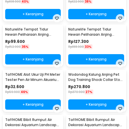
Rp
108.900
40%
Rp
122.900
38%
+ Keranjang
+ Keranjang
Naturelife Tempat Tidur
Naturelife Tempat Tidur
Hewan Peliharaan Anjing
Hewan Peliharaan Anjing
Kucing Pet Dog Bed Size XL -
Kucing Pet Dog Bed Size XXL -
Rp
99.600
Rp
127.300
NR884
NR884
Rp
152.900
35%
Rp
188.900
33%
+ Keranjang
+ Keranjang
TaffHOME Alat Ukur Uji PH Meter
Wodondog Kalung Anjing Pet
Tester Pen Air Minum Akuarium
Dog Training Shock Collar Stop
- PH-009
Barking 800M - JXG0031
Rp
32.600
Rp
270.800
Rp
59.900
46%
Rp
370.900
27%
+ Keranjang
+ Keranjang
TaffHOME Bibit Rumput Air
TaffHOME Bibit Rumput Air
Dekorasi Aquarium Landscape
Dekorasi Aquarium Landscape