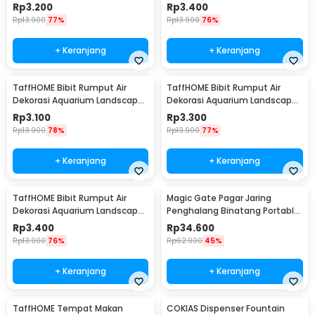
Ornament 10g Big Leaf - H0027
Ornament 10g Big Fescue -
Rp
3.200
Rp
3.400
H0027
Rp
13.900
77%
Rp
13.900
76%
+ Keranjang
+ Keranjang
TaffHOME Bibit Rumput Air
TaffHOME Bibit Rumput Air
Dekorasi Aquarium Landscape
Dekorasi Aquarium Landscape
Ornament 10g Lucky Clover -
Ornament 10g Small Fescue -
Rp
3.100
Rp
3.300
H0027
H0027
Rp
13.900
78%
Rp
13.900
77%
+ Keranjang
+ Keranjang
TaffHOME Bibit Rumput Air
Magic Gate Pagar Jaring
Dekorasi Aquarium Landscape
Penghalang Binatang Portable
Ornament 10g Love Grass -
Pet Mesh Fence - TV1
Rp
3.400
Rp
34.600
H0027
Rp
13.900
76%
Rp
62.900
45%
+ Keranjang
+ Keranjang
TaffHOME Tempat Makan
COKIAS Dispenser Fountain