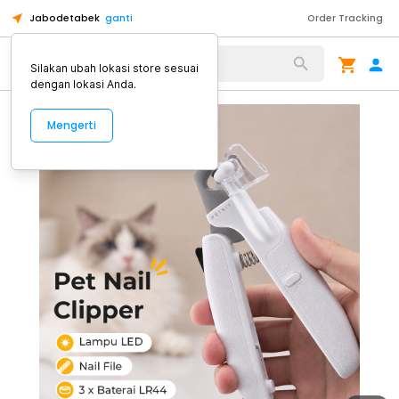
Jabodetabek
ganti
Order Tracking
Alat Kopi
Silakan ubah lokasi store sesuai
dengan lokasi Anda.
Mengerti