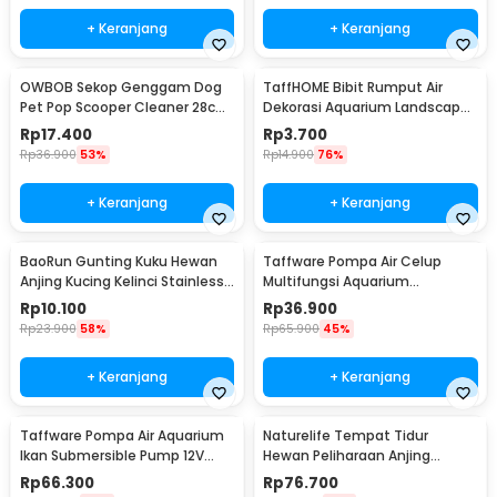
+ Keranjang
+ Keranjang
OWBOB Sekop Genggam Dog
TaffHOME Bibit Rumput Air
Pet Pop Scooper Cleaner 28cm
Dekorasi Aquarium Landscape
- A11707
Ornament - H0027
Rp
17.400
Rp
3.700
Rp
36.900
53%
Rp
14.900
76%
+ Keranjang
+ Keranjang
BaoRun Gunting Kuku Hewan
Taffware Pompa Air Celup
Anjing Kucing Kelinci Stainless
Multifungsi Aquarium
Steel - 5X
Submersible Pump 12V - QR30E
Rp
10.100
Rp
36.900
Rp
23.900
58%
Rp
65.900
45%
+ Keranjang
+ Keranjang
Taffware Pompa Air Aquarium
Naturelife Tempat Tidur
Ikan Submersible Pump 12V
Hewan Peliharaan Anjing
22W - 12V5M
Kucing Pet Dog Bed Size L -
Rp
66.300
Rp
76.700
NR884