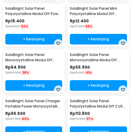
SolaBright Solar Panel
SolaBright Solar Panel Mini
Polycrystalline Modul DIY Power
Polycrystalline Modul DIY
Bank 12V 2W - SN2
Powerbank 9V 2W - SN9
Rp
19.400
Rp
12.400
Rp
39.900
52%
Rp
27.900
56%
+ Keranjang
+ Keranjang
SolaBright Solar Panel
SolaBright Solar Panel
Monocrystalline Modul DIY
Monocrystalline Modul DIY
Power Bank 5V 3W - S0503
Power Bank USB 35W - PP065
Rp
64.900
Rp
56.900
Rp
103.900
38%
Rp
95.900
41%
+ Keranjang
+ Keranjang
SolaBright Solar Panel Charger
SolaBright Solar Panel
Portable Power Monocrystalline
Polycrystalline Modul DIY 2 USB
3W - AP1
Port 18V 10W - SL18V
Rp
65.500
Rp
113.800
Rp
107.900
40%
Rp
179.900
37%
+ Keranjang
+ Keranjang