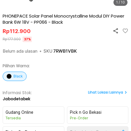
1 / 10
PHONEPACE Solar Panel Monocrystalline Modul DIY Power
Bank 6W 18V - PP066
-
Black
Rp
112.900
Rp
177.900
37
%
Belum ada ulasan
•
SKU
7RWB1VBK
Pilihan Warna:
Black
Lihat
Lokasi Lainnya
Informasi Stok:
Jabodetabek
Gudang Online
Pick n Go Bekasi
Tersedia
Pre-Order