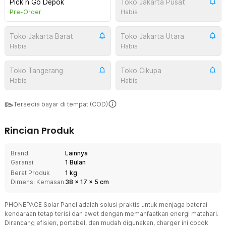
Pick n Go Depok
Toko Jakarta Pusat
Pre-Order
Habis
Toko Jakarta Barat
Toko Jakarta Utara
Habis
Habis
Toko Tangerang
Toko Cikupa
Habis
Habis
Tersedia bayar di tempat (COD)
Rincian Produk
Brand
Lainnya
Garansi
1 Bulan
Berat Produk
1 kg
Dimensi Kemasan
38
x
17
x
5
cm
PHONEPACE Solar Panel adalah solusi praktis untuk menjaga baterai
kendaraan tetap terisi dan awet dengan memanfaatkan energi matahari.
Dirancang efisien, portabel, dan mudah digunakan, charger ini cocok