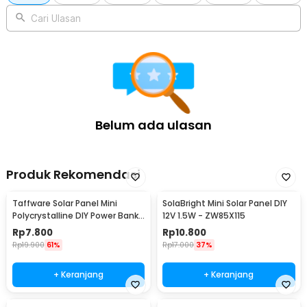
Cari Ulasan
Belum ada ulasan
Produk Rekomendasi
Taffware Solar Panel Mini
SolaBright Mini Solar Panel DIY
Polycrystalline DIY Power Bank
12V 1.5W - ZW85X115
5V 1.1W 220mA
Rp
7.800
Rp
10.800
Rp
19.900
61%
Rp
17.000
37%
+ Keranjang
+ Keranjang