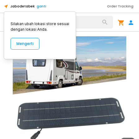
Jabodetabek
ganti
Order Tracking
Alat Kopi
Silakan ubah lokasi store sesuai
dengan lokasi Anda.
Mengerti