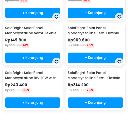
Rp
24.900
56%
Rp
22.000
36%
+ Keranjang
+ Keranjang
SolaBright Solar Panel
SolaBright Solar Panel
Monocrystalline Semi Flexible
Monocrystalline Semi Flexible
10W Controller - SN30
with Controller - SN40
Rp
149.900
Rp
969.600
Rp
252.900
41%
Rp
1.308.900
26%
+ Keranjang
+ Keranjang
SolaBright Solar Panel
SolaBright Solar Panel
Monocrystalline 18V 20W with
Monocrystalline Semi-Flexible
Controller - W88-C
18V 110W - SN25
Rp
243.400
Rp
814.200
Rp
369.900
35%
Rp
1.099.900
26%
+ Keranjang
+ Keranjang
Beli Sekarang