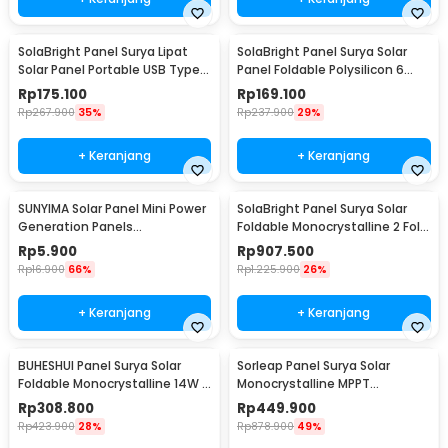
SolaBright Panel Surya Lipat
SolaBright Panel Surya Solar
Solar Panel Portable USB Type
Panel Foldable Polysilicon 6
C 12W 5V - LI5
Fold 100W - LI6
Rp
175.100
Rp
169.100
Rp
267.900
35%
Rp
237.900
29%
+ Keranjang
+ Keranjang
SUNYIMA Solar Panel Mini Power
SolaBright Panel Surya Solar
Generation Panels
Foldable Monocrystalline 2 Fold
Polycrystalline 1W 2V - SN3
100W - AP-210
Rp
5.900
Rp
907.500
Rp
16.900
66%
Rp
1.225.900
26%
+ Keranjang
+ Keranjang
BUHESHUI Panel Surya Solar
Sorleap Panel Surya Solar
Foldable Monocrystalline 14W -
Monocrystalline MPPT
CP-14
Waterproof DC Plug 25W 5V -
Rp
308.800
Rp
449.900
UPS-25W
Rp
423.900
28%
Rp
878.900
49%