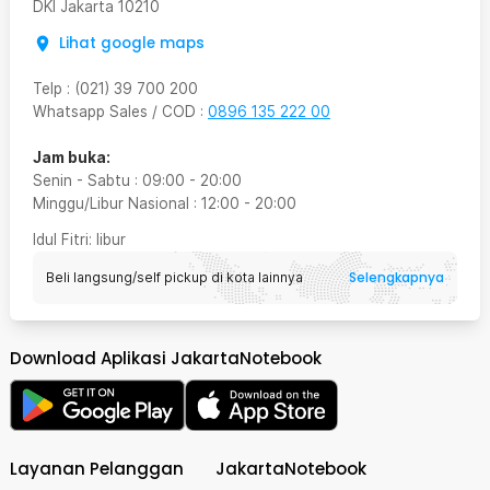
DKI Jakarta
10210
Lihat google maps
Telp
:
(021) 39 700 200
Whatsapp Sales / COD
:
0896 135 222 00
Jam buka:
Senin - Sabtu
:
09:00
-
20:00
Minggu/Libur Nasional
:
12:00
-
20:00
Idul Fitri
: libur
Selengkapnya
Beli langsung/self pickup di kota lainnya
Download Aplikasi JakartaNotebook
Layanan Pelanggan
JakartaNotebook