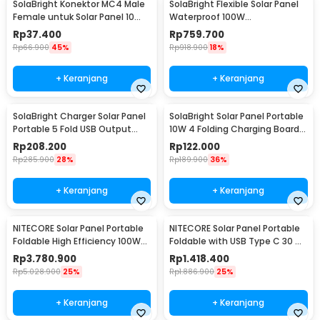
SolaBright Konektor MC4 Male
SolaBright Flexible Solar Panel
Female untuk Solar Panel 10
Waterproof 100W
Pasang
540x3x1060mm - PV-XC502
Rp
37.400
Rp
759.700
Rp
66.900
45%
Rp
918.900
18%
+ Keranjang
+ Keranjang
SolaBright Charger Solar Panel
SolaBright Solar Panel Portable
Portable 5 Fold USB Output
10W 4 Folding Charging Board -
Port 9W 5V - KER-SO1
K-10
Rp
208.200
Rp
122.000
Rp
285.900
28%
Rp
189.900
36%
+ Keranjang
+ Keranjang
NITECORE Solar Panel Portable
NITECORE Solar Panel Portable
Foldable High Efficiency 100W
Foldable with USB Type C 30 W
IPX5 - FSP100W
- FSP30
Rp
3.780.900
Rp
1.418.400
Rp
5.028.900
25%
Rp
1.886.900
25%
+ Keranjang
+ Keranjang