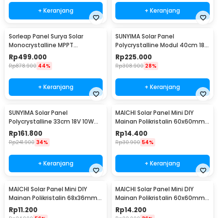
+ Keranjang
+ Keranjang
Sorleap Panel Surya Solar
SUNYIMA Solar Panel
Monocrystalline MPPT
Polycrystalline Modul 40cm 18V
Waterproof DC Plug 25W 12V -
20W with Controller - SN10
Rp
499.000
Rp
225.000
UPS-25W
Rp
878.900
44%
Rp
308.900
28%
+ Keranjang
+ Keranjang
SUNYIMA Solar Panel
MAICHI Solar Panel Mini DIY
Polycrystalline 33cm 18V 10W
Mainan Polikristalin 60x60mm
with Controller - SN20
3V 100mA - SPM01
Rp
161.800
Rp
14.400
Rp
241.900
34%
Rp
30.900
54%
+ Keranjang
+ Keranjang
MAICHI Solar Panel Mini DIY
MAICHI Solar Panel Mini DIY
Mainan Polikristalin 68x36mm
Mainan Polikristalin 60x60mm
5V 60mA 0.3W - SPM02
3V 100mA 0.4W - SPM03
Rp
11.200
Rp
14.200