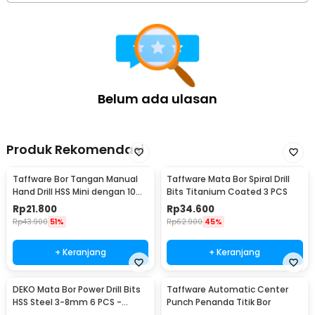
1 x Kabel USB Type C
1 x Panduan Penggunaan
Belum ada ulasan
Produk Rekomendasi
Taffware Bor Tangan Manual
Taffware Mata Bor Spiral Drill
Hand Drill HSS Mini dengan 10
Bits Titanium Coated 3 PCS
Mata Bor - 3003
Rp
21.800
Rp
34.600
Rp
43.900
51%
Rp
62.900
45%
+ Keranjang
+ Keranjang
DEKO Mata Bor Power Drill Bits
Taffware Automatic Center
HSS Steel 3-8mm 6 PCS -
Punch Penanda Titik Bor
DW1369