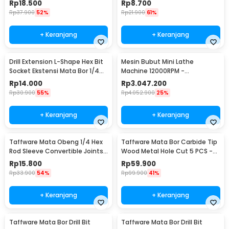
Rp
18.500
Rp
8.700
Rp
37.900
52%
Rp
21.900
61%
+ Keranjang
+ Keranjang
Drill Extension L-Shape Hex Bit
Mesin Bubut Mini Lathe
Socket Ekstensi Mata Bor 1/4
Machine 12000RPM -
Inch - 105
TZ20002MR
Rp
14.000
Rp
3.047.200
Rp
30.900
55%
Rp
4.052.900
25%
+ Keranjang
+ Keranjang
Taffware Mata Obeng 1/4 Hex
Taffware Mata Bor Carbide Tip
Rod Sleeve Convertible Joints
Wood Metal Hole Cut 5 PCS -
8 PCS
EPC-PIT-20P
Rp
15.800
Rp
59.900
Rp
33.900
54%
Rp
99.900
41%
+ Keranjang
+ Keranjang
Taffware Mata Bor Drill Bit
Taffware Mata Bor Drill Bit