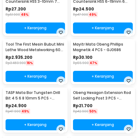
Countersink HSS 3-10mm 7
Countersink HSS 6-19mm 6
PCS - QST-K13
PCS - BT3
Rp
27.200
Rp
24.500
Rp
51.900
48%
Rp
47.900
49%
+ Keranjang
+ Keranjang
Tool The First Mesin Bubut Mini
Mayitr Mata Obeng Phillips
Lathe Wood Metalworking 60W
Magnetik 4 PCS - GJ0686
- TZ20002MG
Rp
2.935.200
Rp
30.100
Rp
3.483.900
16%
Rp
55.900
47%
+ Keranjang
+ Keranjang
TASP Mata Bor Tungsten Drill
Obeng Hexagon Extension Rod
Bit 4 5 6 8 10mm 5 PCS -
Self Locking Post 3 PCS -
MGDK002
HT43401-3P
Rp
24.900
Rp
21.700
Rp
47.900
49%
Rp
42.900
50%
+ Keranjang
+ Keranjang