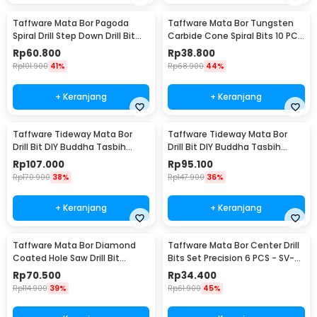
Taffware Mata Bor Pagoda
Taffware Mata Bor Tungsten
Spiral Drill Step Down Drill Bit
Carbide Cone Spiral Bits 10 PCS
Tipe 2 5 PCS - BIHH463A
- GJ0106
Rp
60.800
Rp
38.800
Rp
101.900
41%
Rp
68.900
44%
+ Keranjang
+ Keranjang
Taffware Tideway Mata Bor
Taffware Tideway Mata Bor
Drill Bit DIY Buddha Tasbih
Drill Bit DIY Buddha Tasbih
Beads 2mm 2 PCS 8mm
Beads 2mm 2 PCS 12mm
Rp
107.000
Rp
95.100
Rp
170.900
38%
Rp
147.900
36%
+ Keranjang
+ Keranjang
Taffware Mata Bor Diamond
Taffware Mata Bor Center Drill
Coated Hole Saw Drill Bit
Bits Set Precision 6 PCS - SV-
6mm-50mm 15 PCS - GJ0105
VDB25
Rp
70.500
Rp
34.400
Rp
114.900
39%
Rp
61.900
45%