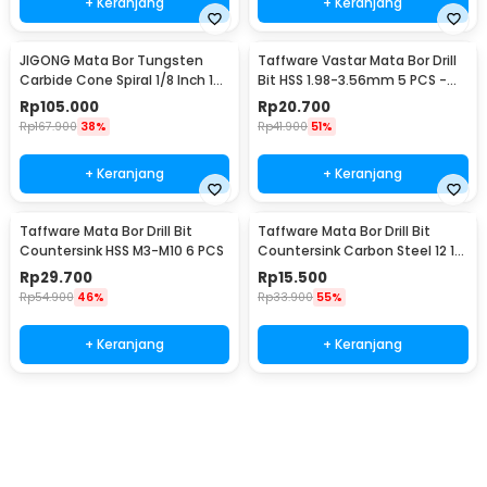
+ Keranjang
+ Keranjang
JIGONG Mata Bor Tungsten
Taffware Vastar Mata Bor Drill
Carbide Cone Spiral 1/8 Inch 10
Bit HSS 1.98-3.56mm 5 PCS -
PCS - JG8
SV-VDB26
Rp
105.000
Rp
20.700
Rp
167.900
38%
Rp
41.900
51%
+ Keranjang
+ Keranjang
Taffware Mata Bor Drill Bit
Taffware Mata Bor Drill Bit
Countersink HSS M3-M10 6 PCS
Countersink Carbon Steel 12 16
19mm 3 PCS
Rp
29.700
Rp
15.500
Rp
54.900
46%
Rp
33.900
55%
+ Keranjang
+ Keranjang
Beli Sekarang