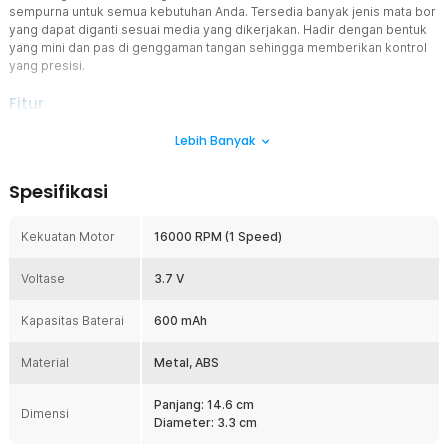
sempurna untuk semua kebutuhan Anda. Tersedia banyak jenis mata bor
yang dapat diganti sesuai media yang dikerjakan. Hadir dengan bentuk
yang mini dan pas di genggaman tangan sehingga memberikan kontrol
yang presisi.
Fitur
Bor Mini Multifungsi
Lebih Banyak
Tidak perlu membeli mata bor secara terpisah. Anda akan
mendapatkan berbagai jenis mata bor yang dapat digunakan untuk
Spesifikasi
mengukir, memotong, mengamplas, memoles, melubangi berbagai
media seperti kayu, plastik, batu, dan lainnya. Ini sangat cocok untuk
berbagai keperluan DIY atau kerajinan.
Kekuatan Motor
16000 RPM (1 Speed)
Desain Ergonomis
Voltase
Jika Anda perhatikan, bor listrik mini grinder ini memiliki bentuk
3.7 V
menyerupai pena. Bukan tanpa alasan, bentuk pena dipilih untuk
memberikan Anda genggaman yang nyaman. Selain kenyamanan,
Kapasitas Baterai
600 mAh
desainnya ini akan memberikan Anda kontrol yang baik untuk
pekerjaan perbaikan kecil seperti menghilangkan goresan,
Material
Metal, ABS
menghaluskan permukaan, atau memperbaiki detail pada benda
kerja.
Panjang: 14.6 cm
Baterai Bawaan Kapasitas Besar
Dimensi
Diameter: 3.3 cm
Dibekali dengan baterai bawaan 600 mAh, Anda dapat