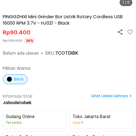
1 / 6
PINGGZHIXI Mini Grinder Bor Listrik Rotary Cordless USB
16000 RPM 3.7V - HJ021
-
Black
Rp
90.400
Rp
140.900
36
%
Belum ada ulasan
•
SKU
7COTDIBK
Pilihan Warna:
Black
Lihat
Lokasi Lainnya
Informasi Stok:
Jabodetabek
Gudang Online
Toko Jakarta Barat
Tersedia
sisa
6