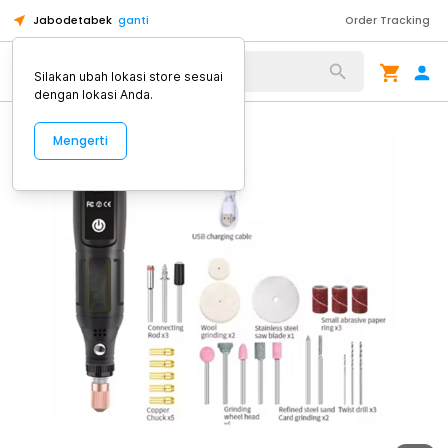
Jabodetabek
ganti
Order Tracking
Alat Kopi
Silakan ubah lokasi store sesuai
dengan lokasi Anda.
Mengerti