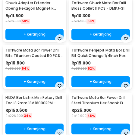
Chuck Adapter Extender
Taffware Chuck Mata Bor Drill
Obeng Hexagon Magnetik
Brass Collet 11 PCS - DMPJ-31
Shank 1/4 Inch
Rp
11.500
Rp
10.300
Rp
26.900
58%
Rp
24.900
59%
+ Keranjang
+ Keranjang
Taffware Mata Bor Power Drill
Taffware Penjepit Mata Bor Drill
Bits Titanium Coated 50 PCS -
Bit Quick Change 1/4Inch Hex
DW1361
Shank - 2054A
Rp
16.800
Rp
19.000
Rp
35.900
54%
Rp
38.900
52%
+ Keranjang
+ Keranjang
HILDA Bor Listrik Mini Rotary Drill
Taffware Mata Bor Power Drill
Tool 3.2mm 18V 18000RPM -
Steel Titanium Hex Shank 13
JD5202
PCS - SV-VDB13
Rp
150.600
Rp
26.000
Rp
226.900
34%
Rp
49.900
48%
+ Keranjang
+ Keranjang