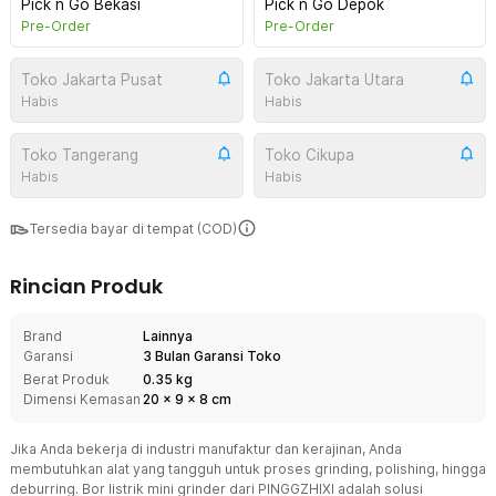
Pick n Go Bekasi
Pick n Go Depok
Pre-Order
Pre-Order
Toko Jakarta Pusat
Toko Jakarta Utara
Habis
Habis
Toko Tangerang
Toko Cikupa
Habis
Habis
Tersedia bayar di tempat (COD)
Rincian Produk
Brand
Lainnya
Garansi
3 Bulan Garansi Toko
Berat Produk
0.35 kg
Dimensi Kemasan
20
x
9
x
8
cm
Jika Anda bekerja di industri manufaktur dan kerajinan, Anda
membutuhkan alat yang tangguh untuk proses grinding, polishing, hingga
deburring. Bor listrik mini grinder dari PINGGZHIXI adalah solusi