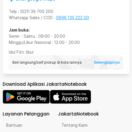
Telp
:
(021) 39 700 200
Whatsapp Sales / COD
:
0896 135 222 00
Jam buka:
Senin - Sabtu
:
09:00
-
20:00
Minggu/Libur Nasional
:
12:00
-
20:00
Idul Fitri
: libur
Selengkapnya
Beli langsung/self pickup di kota lainnya
Download Aplikasi JakartaNotebook
Layanan Pelanggan
JakartaNotebook
Bantuan
Tentang Kami