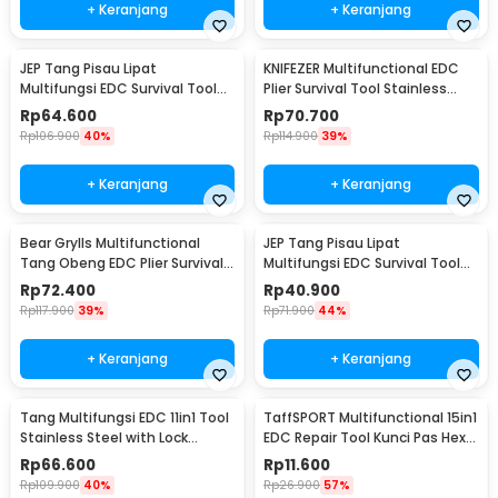
+ Keranjang
+ Keranjang
JEP Tang Pisau Lipat
KNIFEZER Multifunctional EDC
Multifungsi EDC Survival Tool
Plier Survival Tool Stainless
Stainless Steel - MPA22S
Steel - MPA21
Rp
64.600
Rp
70.700
Rp
106.900
40%
Rp
114.900
39%
+ Keranjang
+ Keranjang
Bear Grylls Multifunctional
JEP Tang Pisau Lipat
Tang Obeng EDC Plier Survival
Multifungsi EDC Survival Tool
Tool - MPA19
Stainless Steel - MPA13
Rp
72.400
Rp
40.900
Rp
117.900
39%
Rp
71.900
44%
+ Keranjang
+ Keranjang
Tang Multifungsi EDC 11in1 Tool
TaffSPORT Multifunctional 15in1
Stainless Steel with Lock
EDC Repair Tool Kunci Pas Hex
System - MPA01
Obeng - HW0668
Rp
66.600
Rp
11.600
Rp
109.900
40%
Rp
26.900
57%