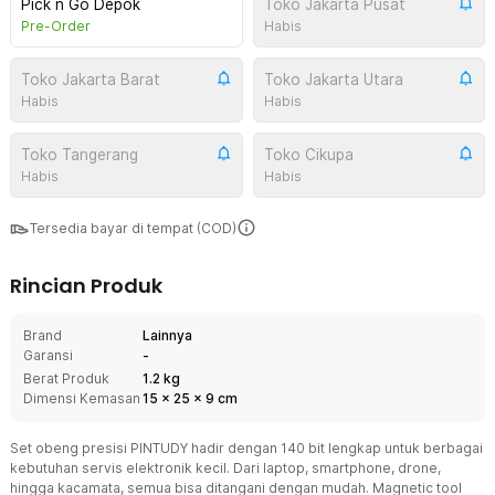
Pick n Go Depok
Toko Jakarta Pusat
Pre-Order
Habis
Toko Jakarta Barat
Toko Jakarta Utara
Habis
Habis
Toko Tangerang
Toko Cikupa
Habis
Habis
Tersedia bayar di tempat (COD)
Rincian Produk
Brand
Lainnya
Garansi
-
Berat Produk
1.2 kg
Dimensi Kemasan
15
x
25
x
9
cm
Set obeng presisi PINTUDY hadir dengan 140 bit lengkap untuk berbagai
kebutuhan servis elektronik kecil. Dari laptop, smartphone, drone,
hingga kacamata, semua bisa ditangani dengan mudah. Magnetic tool