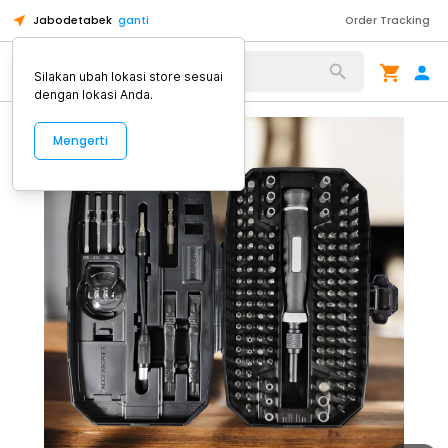
Jabodetabek
ganti
Order Tracking
Alat Kopi
Silakan ubah lokasi store sesuai
dengan lokasi Anda.
Mengerti