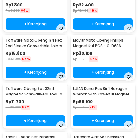
Plus Minus Hexagon - V001
Rp
1.800
Rp
22.400
Rp
10.900
84%
Rp
43.900
49%
+ Keranjang
+ Keranjang
Taffware Mata Obeng 1/4 Hex
Mayitr Mata Obeng Phillips
Rod Sleeve Convertible Joints
Magnetik 4 PCS - GJ0686
8 PCS
Rp
15.800
Rp
30.100
Rp
33.900
54%
Rp
55.900
47%
+ Keranjang
+ Keranjang
Taffware Obeng Set 32in1
LIJIAN Kunci Pas 8in1 Hexagon
Magnetic Screwdrivers Tool for
Wrench with Powerful Magnet
Smartphone - 7089C
- LJ21
Rp
11.700
Rp
59.100
Rp
26.900
57%
Rp
98.900
41%
+ Keranjang
+ Keranjang
Kseibi Obeng Set Reparasi
Taffware Alat Set Perkakas