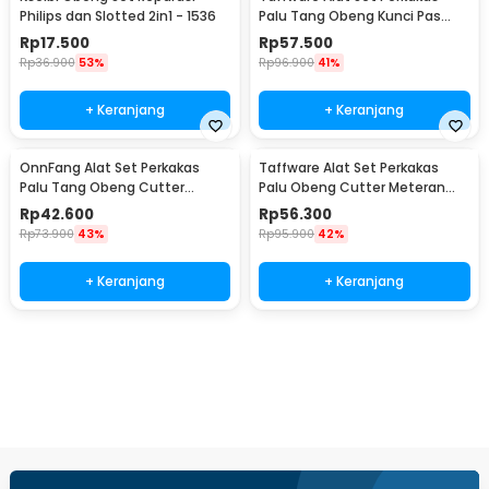
Philips dan Slotted 2in1 - 1536
Palu Tang Obeng Kunci Pas
15in1 - YL-8016
Rp
17.500
Rp
57.500
Rp
36.900
53%
Rp
96.900
41%
+ Keranjang
+ Keranjang
OnnFang Alat Set Perkakas
Taffware Alat Set Perkakas
Palu Tang Obeng Cutter
Palu Obeng Cutter Meteran
Meteran 8in1 - YL-8009A
8in1
Rp
42.600
Rp
56.300
Rp
73.900
43%
Rp
95.900
42%
+ Keranjang
+ Keranjang
Beli Sekarang