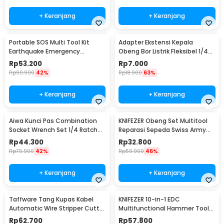
+ Keranjang
+ Keranjang
Portable SOS Multi Tool Kit
Adapter Ekstensi Kepala
Earthquake Emergency
Obeng Bor Listrik Fleksibel 1/4
Outdoor Survival - JT21
Inch 290mm - HT566
Rp
53.200
Rp
7.000
Rp
90.900
42%
Rp
18.900
63%
+ Keranjang
+ Keranjang
Aiwa Kunci Pas Combination
KNIFEZER Obeng Set Multitool
Socket Wrench Set 1/4 Ratchet
Reparasi Sepeda Swiss Army
40 PCS - DB2020
EDC 11in1 - T25
Rp
44.300
Rp
32.800
Rp
75.900
42%
Rp
59.900
46%
+ Keranjang
+ Keranjang
Taffware Tang Kupas Kabel
KNIFEZER 10-in-1 EDC
Automatic Wire Stripper Cutter
Multifunctional Hammer Tool
Crimper - TK0742
for Camping Survival - WL-
Rp
62.700
Rp
57.800