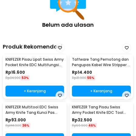
Belum ada ulasan
Produk Rekomendasi
KNIFEZER Pisau Lipat Swiss Army
Taffware Tang Pemotong dan
Pocket Knife EDC Multifungsi
Pengupas Kabel Wire Stripper 7
11in1 - A3011
Slot - JM-CT4-12
Rp
16.600
Rp
14.400
Rp
34.900
53%
Rp
31.900
55%
+ Keranjang
+ Keranjang
KNIFEZER Multitool EDC Swiss
KNIFEZER Tang Pisau Swiss
Army Knife Tang Kunci Pas
Army Pocket Knife EDC Tool
Stainless Steel - MPG05
Stainless Steel - A3009
Rp
93.000
Rp
32.500
Rp
144.900
36%
Rp
59.900
46%