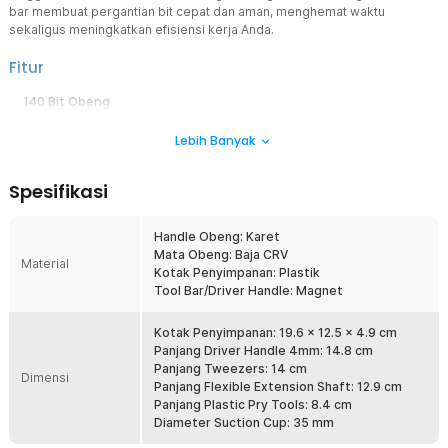
bar membuat pergantian bit cepat dan aman, menghemat waktu
sekaligus meningkatkan efisiensi kerja Anda.
Fitur
140 Bit Obeng
Set ini berisi 140 bit obeng dengan berbagai jenis, mulai dari ukuran
Lebih Banyak
sangat kecil hingga menengah. Sangat praktis untuk beragam tugas
pemeliharaan dan perbaikan elektronik. Anda tidak perlu lagi
membeli bit obeng tambahan satu per satu, karena satu paket ini
Spesifikasi
sudah mencakup kebutuhan untuk laptop, smartphone, drone,
hingga kacamata. Ketersediaan banyak tipe bit obeng memberikan
fleksibilitas tinggi sekaligus menghemat waktu Anda.
Handle Obeng: Karet
Mata Obeng: Baja CRV
Servis Perangkat Elektronik Kecil
Material
Kotak Penyimpanan: Plastik
Dengan desain presisi, set PINTUDY ini ideal digunakan untuk
Tool Bar/Driver Handle: Magnet
menyervis perangkat elektronik kecil, laptop yang membutuhkan
pembongkaran cermat, smartphone dengan komponen rapat,
drone dengan bagian mini, hingga kacamata dengan sekrup
Kotak Penyimpanan: 19.6 x 12.5 x 4.9 cm
berukuran sangat kecil. Desain presisi ini membuat pekerjaan
Panjang Driver Handle 4mm: 14.8 cm
servis lebih aman, cepat, dan hasilnya lebih optimal.
Panjang Tweezers: 14 cm
Dimensi
Panjang Flexible Extension Shaft: 12.9 cm
Pemasangan Bit Obeng Mudah
Panjang Plastic Pry Tools: 8.4 cm
Salah satu fitur unggulan adalah magnetic tool bar yang
Diameter Suction Cup: 35 mm
memungkinkan bit obeng dipasang atau dilepas dengan mudah,