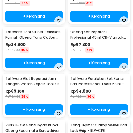
9003
Rp
95.000
34%
Rp
97.900
41%
+ Keranjang
+ Keranjang
Taffware Tool Kit Set Perkakas
Obeng Set Reparasi
Rumah Obeng Tang Cutter
Profesional 45in1 CR-V untuk
Kunci L 12in1 - KS-011
HP Laptop Elektronik - 6093
Rp
24.900
Rp
57.300
Rp
47.900
49%
Rp
96.900
41%
+ Keranjang
+ Keranjang
Taffware Alat Reparasi Jam
Taffware Peralatan Set Kunci
Tangan Watch Repair Tool Kit
Pas Professional Tools 53in1 -
Lengkap 13in1 - SC8005
CR-V53
Rp
69.100
Rp
94.800
Rp
112.900
39%
Rp
146.900
36%
+ Keranjang
+ Keranjang
VENSTPOW Gantungan Kunci
Tang Jepit C Clamp Swivel Pad
Obeng Kacamata Screwdriver
Lock Grip - RLP-CP6