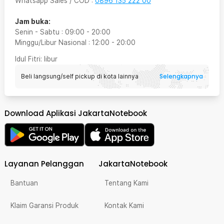
Whatsapp Sales / COD
:
0896 135 222 00
Jam buka:
Senin - Sabtu
:
09:00
-
20:00
Minggu/Libur Nasional
:
12:00
-
20:00
Idul Fitri
: libur
Selengkapnya
Beli langsung/self pickup di kota lainnya
Download Aplikasi JakartaNotebook
Layanan Pelanggan
JakartaNotebook
Bantuan
Tentang Kami
Klaim Garansi Produk
Kontak Kami