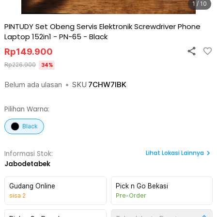
1 / 10
PINTUDY Set Obeng Servis Elektronik Screwdriver Phone
Laptop 152in1 - PN-65
-
Black
Rp
149.900
Rp
226.900
34
%
Belum ada ulasan
•
SKU
7CHW7IBK
Pilihan Warna:
Black
Lihat
Lokasi Lainnya
Informasi Stok:
Jabodetabek
Gudang Online
Pick n Go Bekasi
sisa
2
Pre-Order