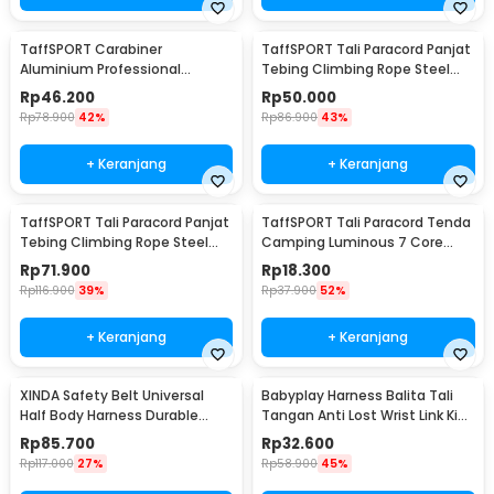
TaffSPORT Carabiner
TaffSPORT Tali Paracord Panjat
Aluminium Professional
Tebing Climbing Rope Steel
Heavy-Duty Locking 25kN -
10M 10mm - 24KN
Rp
46.200
Rp
50.000
CE21
Rp
78.900
42%
Rp
86.900
43%
+ Keranjang
+ Keranjang
TaffSPORT Tali Paracord Panjat
TaffSPORT Tali Paracord Tenda
Tebing Climbing Rope Steel
Camping Luminous 7 Core
Buckle 10mm Panjang 20M -
4mm 10M - SS02
Rp
71.900
Rp
18.300
24KN
Rp
116.900
39%
Rp
37.900
52%
+ Keranjang
+ Keranjang
XINDA Safety Belt Universal
Babyplay Harness Balita Tali
Half Body Harness Durable
Tangan Anti Lost Wrist Link Kids
Polyester - XD-A9501
2.5M - BAH25
Rp
85.700
Rp
32.600
Rp
117.000
27%
Rp
58.900
45%