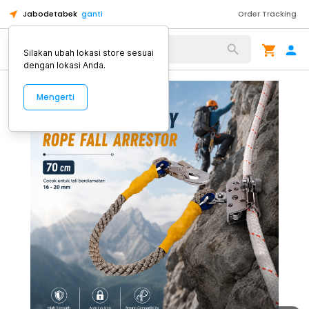
Jabodetabek
ganti
Order Tracking
Alat Kopi
Silakan ubah lokasi store sesuai
dengan lokasi Anda.
Mengerti