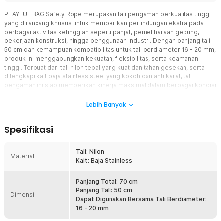
PLAYFUL BAG Safety Rope merupakan tali pengaman berkualitas tinggi
yang dirancang khusus untuk memberikan perlindungan ekstra pada
berbagai aktivitas ketinggian seperti panjat, pemeliharaan gedung,
pekerjaan konstruksi, hingga penggunaan industri. Dengan panjang tali
50 cm dan kemampuan kompatibilitas untuk tali berdiameter 16 - 20 mm,
produk ini menggabungkan kekuatan, fleksibilitas, serta keamanan
tinggi. Terbuat dari tali nilon tebal yang kuat dan tahan gesekan, serta
dilengkapi kait baja stainless steel yang kokoh dan anti karat, tali
pengaman ini siap memberikan kinerja maksimal dalam berbagai kondisi
kerja ekstrem.
Lebih Banyak
Fitur
Spesifikasi
Kait Baja Stainless, Aman dan Anti Karat
Dilengkapi dengan kait pengunci (safety hook) berbahan stainless
steel, alat ini menjamin keamanan maksimal selama digunakan. Kait
Tali: Nilon
Material
ini memiliki mekanisme penguncian otomatis yang kuat dan tahan
Kait: Baja Stainless
terhadap beban berat tanpa risiko lepas atau rusak. Material baja
stainless juga membuatnya anti karat dan tahan terhadap cuaca
Panjang Total: 70 cm
ekstrem.
Panjang Tali: 50 cm
Dimensi
Desain Fleksibel dan Mudah Digunakan
Dapat Digunakan Bersama Tali Berdiameter:
Dengan panjang tali 50 cm, tali ini memberikan fleksibilitas tinggi
16 - 20 mm
tanpa mengurangi stabilitas. Cocok digunakan bersama tali utama