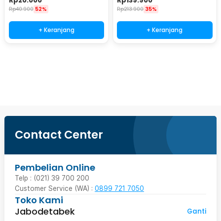
Rp
20.000
Rp
139.900
Rp
40.900
52%
Rp
213.900
35%
+ Keranjang
+ Keranjang
Ingatkan Saya
Contact Center
Pembelian Online
Telp : (021) 39 700 200
Customer Service (WA) :
0899 721 7050
Toko Kami
Jabodetabek
Ganti