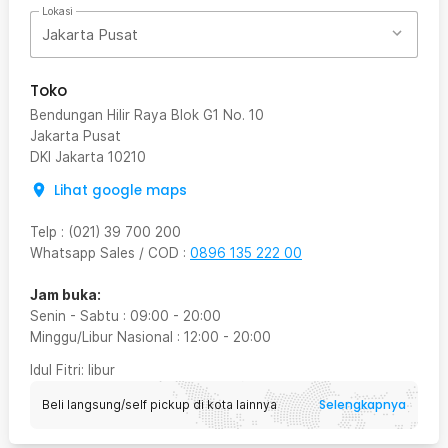
Lokasi
Jakarta Pusat
Toko
Bendungan Hilir Raya Blok G1 No. 10
Jakarta Pusat
DKI Jakarta
10210
Lihat google maps
Telp
:
(021) 39 700 200
Whatsapp Sales / COD
:
0896 135 222 00
Jam buka:
Senin - Sabtu
:
09:00
-
20:00
Minggu/Libur Nasional
:
12:00
-
20:00
Idul Fitri
: libur
Selengkapnya
Beli langsung/self pickup di kota lainnya