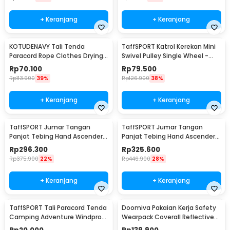
+ Keranjang
+ Keranjang
KOTUDENAVY Tali Tenda
TaffSPORT Katrol Kerekan Mini
Paracord Rope Clothes Drying
Swivel Pulley Single Wheel -
7 Core 4mm 100M - KO5
EN12278
Rp
70.100
Rp
79.500
Rp
113.900
39%
Rp
126.900
38%
+ Keranjang
+ Keranjang
TaffSPORT Jumar Tangan
TaffSPORT Jumar Tangan
Panjat Tebing Hand Ascender
Panjat Tebing Hand Ascender
Rock Climbing Right Hand - TP2
Rock Climbing Left Hand - TP2
Rp
296.300
Rp
325.600
Rp
375.900
22%
Rp
446.900
28%
+ Keranjang
+ Keranjang
TaffSPORT Tali Paracord Tenda
Doomiva Pakaian Kerja Safety
Camping Adventure Windproof
Wearpack Coverall Reflective
4mmx4M 4 PCS - YG148
Strips XL - DM-480