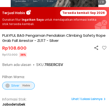
1 / 9
Terjual Habis
Tersedia kembali
Sep 2026
Gunakan fitur
Ingatkan Saya
untuk mendapatkan informasi ketika
stok tersedia kembali.
PLAYFUL BAG Pengaman Pendakian Climbing Safety Rope
Grab Fall Arrestor - ZL117
-
Silver
Rp
108.600
Rp
172.900
38
%
Belum ada ulasan
•
SKU
7RSERCSV
Pilihan Warna:
Silver
Habis
Lihat
1
Lokasi Lainnya
Informasi Stok:
Jabodetabek