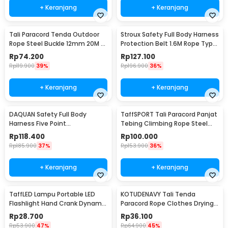
+ Keranjang
+ Keranjang
Tali Paracord Tenda Outdoor
Stroux Safety Full Body Harness
Rope Steel Buckle 12mm 20M -
Protection Belt 1.6M Rope Type
SC12
O Hooks - SRX22
Rp
74.200
Rp
127.100
Rp
119.900
39%
Rp
196.900
36%
+ Keranjang
+ Keranjang
DAQUAN Safety Full Body
TaffSPORT Tali Paracord Panjat
Harness Five Point
Tebing Climbing Rope Steel
Construction Double Hook Tali
Buckle 10mm Panjang 30M -
Rp
118.400
Rp
100.000
3M - S-3M
24KN
Rp
185.900
37%
Rp
153.900
36%
+ Keranjang
+ Keranjang
TaffLED Lampu Portable LED
KOTUDENAVY Tali Tenda
Flashlight Hand Crank Dynamo
Paracord Rope Clothes Drying
Solar Power 5W - FM50
7 Core 4mm 50M - KO5
Rp
28.700
Rp
36.100
Rp
53.900
47%
Rp
64.900
45%