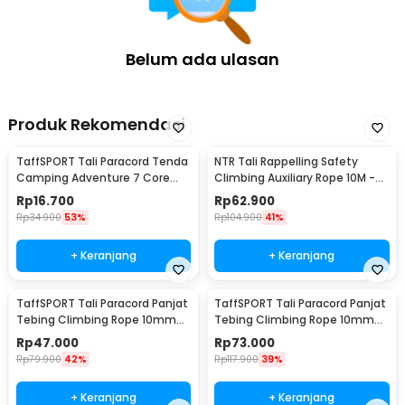
Belum ada ulasan
Produk Rekomendasi
TaffSPORT Tali Paracord Tenda
NTR Tali Rappelling Safety
Camping Adventure 7 Core
Climbing Auxiliary Rope 10M -
4mm 31M - SS01
E203
Rp
16.700
Rp
62.900
Rp
34.900
53%
Rp
104.900
41%
+ Keranjang
+ Keranjang
TaffSPORT Tali Paracord Panjat
TaffSPORT Tali Paracord Panjat
Tebing Climbing Rope 10mm
Tebing Climbing Rope 10mm
Steel Buckle 10M - P4
Steel Buckle 20M - P4
Rp
47.000
Rp
73.000
Rp
79.900
42%
Rp
117.900
39%
+ Keranjang
+ Keranjang