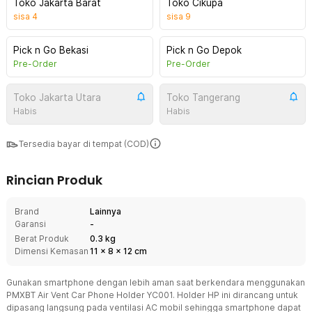
Toko Jakarta Barat
Toko Cikupa
sisa
4
sisa
9
Pick n Go Bekasi
Pick n Go Depok
Pre-Order
Pre-Order
Toko Jakarta Utara
Toko Tangerang
Habis
Habis
Tersedia bayar di tempat (COD)
Rincian Produk
Brand
Lainnya
Garansi
-
Berat Produk
0.3 kg
Dimensi Kemasan
11
x
8
x
12
cm
Gunakan smartphone dengan lebih aman saat berkendara menggunakan
PMXBT Air Vent Car Phone Holder YC001. Holder HP ini dirancang untuk
dipasang langsung pada ventilasi AC mobil sehingga smartphone dapat