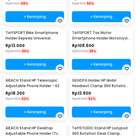
Rp
51.900
48%
Rp
41.900
50%
+ Keranjang
+ Keranjang
TaffSPORT Bike Smartphone
TaffSPORT Tas Motor
Holder Sepeda Universal
Smartphone Holder Motorcycle
Bicycle - JR-OK5
Fuel Bag - SA212
Rp
13.000
Rp
108.600
Rp
28.900
56%
Rp
172.900
38%
+ Keranjang
+ Keranjang
AIEACH Stand HP Telescopic
GEGDFG Holder HP Mobil
Adjustable Phone Holder - K2
Headrest Clamp 360 Rotation
Car Phone Holder - GP97
Rp
18.300
Rp
13.900
Rp
37.900
52%
Rp
28.900
52%
+ Keranjang
+ Keranjang
AIEACH Stand HP Desktop
TaffSTUDIO Stand HP Lazypod
Adjustable Phone Holder 17cm
360 Rotation Desk Clamp