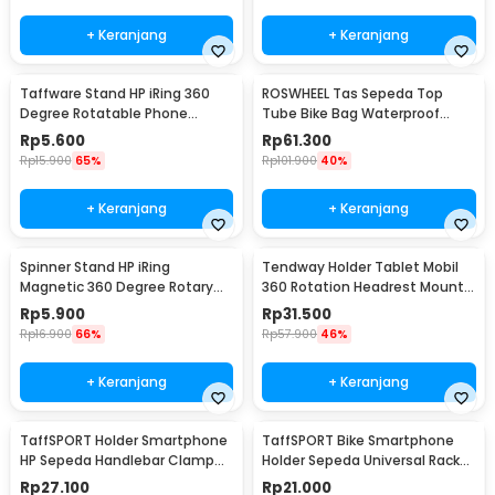
+ Keranjang
+ Keranjang
Taffware Stand HP iRing 360
ROSWHEEL Tas Sepeda Top
Degree Rotatable Phone
Tube Bike Bag Waterproof
Holder - R20
Holder HP 6 Inch - ROS12
Rp
5.600
Rp
61.300
Rp
15.900
65%
Rp
101.900
40%
+ Keranjang
+ Keranjang
Spinner Stand HP iRing
Tendway Holder Tablet Mobil
Magnetic 360 Degree Rotary
360 Rotation Headrest Mount
Phone Holder
8-11 Inch - SBT-1104
Rp
5.900
Rp
31.500
Rp
16.900
66%
Rp
57.900
46%
+ Keranjang
+ Keranjang
TaffSPORT Holder Smartphone
TaffSPORT Bike Smartphone
HP Sepeda Handlebar Clamp
Holder Sepeda Universal Rack
Bicycle Holder - YP07
Bicycle - BM03
Rp
27.100
Rp
21.000