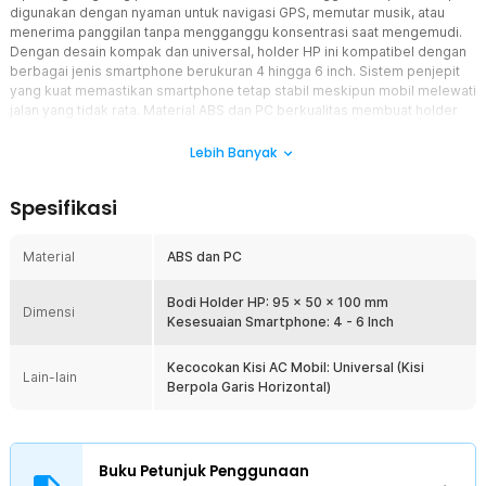
digunakan dengan nyaman untuk navigasi GPS, memutar musik, atau
menerima panggilan tanpa mengganggu konsentrasi saat mengemudi.
Dengan desain kompak dan universal, holder HP ini kompatibel dengan
berbagai jenis smartphone berukuran 4 hingga 6 inch. Sistem penjepit
yang kuat memastikan smartphone tetap stabil meskipun mobil melewati
jalan yang tidak rata. Material ABS dan PC berkualitas membuat holder
lebih kokoh, tahan lama, serta aman digunakan dalam berbagai kondisi
suhu di dalam mobil.
Lebih Banyak
Fitur
Spesifikasi
Desain Universal untuk Berbagai Smartphone
Holder HP mobil ini dirancang dengan ukuran universal sehingga
Material
ABS dan PC
kompatibel dengan berbagai merek smartphone yang tersedia di
pasaran. Smartphone dengan ukuran layar 4 hingga 6 inch dapat
Bodi Holder HP: 95 x 50 x 100 mm
ditempatkan dengan stabil pada holder HP ini. Fleksibilitas ini
Dimensi
Kesesuaian Smartphone: 4 - 6 Inch
membuat holder dapat digunakan untuk berbagai perangkat
seperti Android maupun iPhone. Anda juga tidak perlu khawatir saat
mengganti smartphone karena holder tetap dapat digunakan.
Kecocokan Kisi AC Mobil: Universal (Kisi
Lain-lain
Berpola Garis Horizontal)
Sistem Pemasangan pada Ventilasi AC Mobil
Holder HP ini menggunakan sistem penjepit yang dirancang khusus
untuk dipasang pada ventilasi AC mobil atau air vent. Dengan
sistem ini, smartphone dapat ditempatkan pada posisi yang mudah
Buku Petunjuk Penggunaan
dilihat oleh pengemudi. Posisi pada ventilasi AC juga membantu