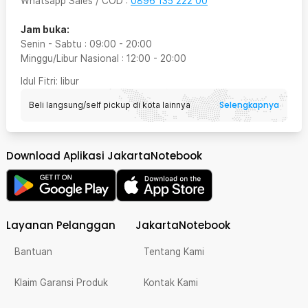
Whatsapp Sales / COD
:
0896 135 222 00
Jam buka:
Senin - Sabtu
:
09:00
-
20:00
Minggu/Libur Nasional
:
12:00
-
20:00
Idul Fitri
: libur
Selengkapnya
Beli langsung/self pickup di kota lainnya
Download Aplikasi JakartaNotebook
Layanan Pelanggan
JakartaNotebook
Bantuan
Tentang Kami
Klaim Garansi Produk
Kontak Kami