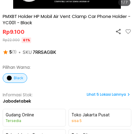
1 / 7
PMXBT Holder HP Mobil Air Vent Clamp Car Phone Holder -
YC001
-
Black
Rp
9.100
Rp
22.900
61
%
•
SKU
7RRSAGBK
5
(
1
)
Pilihan Warna:
Black
Lihat
5
Lokasi Lainnya
Informasi Stok:
Jabodetabek
Gudang Online
Toko Jakarta Pusat
Tersedia
sisa
5