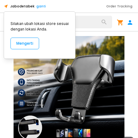
Jabodetabek
ganti
Order Tracking
Alat Kopi
Silakan ubah lokasi store sesuai
dengan lokasi Anda.
Mengerti