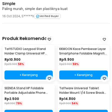
Simple
secara handsfree saat berkendara.
Paling murah, simple dan plastiknya kuat
Kelengkapan Produk
16 Oct 2024
,
S*****h
Verified Buyer
Rincian yang Anda dapatkan untuk pembelian produk ini:
1 x PMXBT Holder HP Mobil Air Vent Clamp Car Phone Holder -
YC001
Produk Rekomendasi
TaffSTUDIO Lazypod Stand
KKMOON Kaca Pembesar Layar
Holder Clamp Universal HP
Smartphone Foldable Magnifier
Tablet Monopod 57cm -
Stand 5X - F1
Rp
10.900
Rp
9.900
Tripod-8-1
Rp
25.900
58%
Rp
23.900
59%
+ Keranjang
+ Keranjang
SEENDA Stand HP Foldable
Taffware Universal Tablet
Portable Adjustable Phone
Holder Mount 1/4 Screw Bracket
Holder - S089
Tripod - VTM4
Rp
2.500
Rp
14.800
Rp
11.900
79%
Rp
31.900
54%