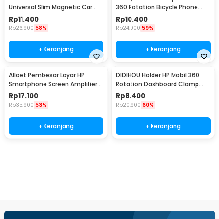
Universal Slim Magnetic Car
360 Rotation Bicycle Phone
Phone Holder - F6
Holder - B07
Rp
11.400
Rp
10.400
Rp
26.900
58%
Rp
24.900
59%
+ Keranjang
+ Keranjang
Alloet Pembesar Layar HP
DIDIHOU Holder HP Mobil 360
Smartphone Screen Amplifier
Rotation Dashboard Clamp
10 Inch - SY-11
Car Phone Holder - YB20-3
Rp
17.100
Rp
8.400
Rp
35.900
53%
Rp
20.900
60%
+ Keranjang
+ Keranjang
Beli Sekarang