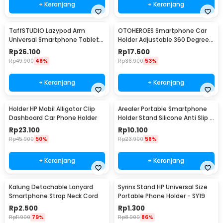
+ Keranjang
+ Keranjang
TaffSTUDIO Lazypod Arm
OTOHEROES Smartphone Car
Universal Smartphone Tablet
Holder Adjustable 360 Degree
Holder Klip Clamp - A-138
with Suction Cup - T003
Rp
26.100
Rp
17.600
Rp
49.900
48%
Rp
36.900
53%
+ Keranjang
+ Keranjang
Holder HP Mobil Alligator Clip
Arealer Portable Smartphone
Dashboard Car Phone Holder
Holder Stand Silicone Anti Slip -
PA456
Rp
23.100
Rp
10.100
Rp
45.900
50%
Rp
23.900
58%
+ Keranjang
+ Keranjang
Kalung Detachable Lanyard
Syrinx Stand HP Universal Size
Smartphone Strap Neck Cord
Portable Phone Holder - SY19
Rp
2.500
Rp
1.300
Rp
11.900
79%
Rp
8.900
86%