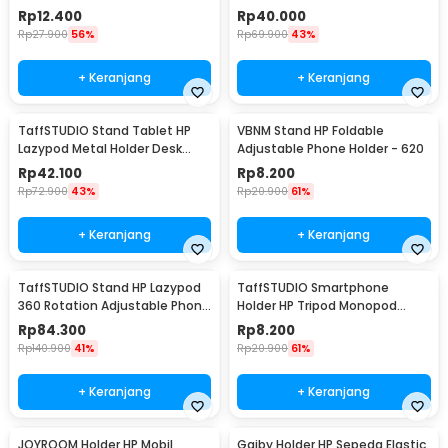
- K2
Smartphone Holder - D9
Rp
12.400
Rp
40.000
Rp
27.900
56%
Rp
69.900
43%
+ Keranjang
+ Keranjang
TaffSTUDIO Stand Tablet HP
VBNM Stand HP Foldable
Lazypod Metal Holder Desk
Adjustable Phone Holder - 620
Clamp 6-8 Inch - D9
Rp
42.100
Rp
8.200
Rp
72.900
43%
Rp
20.900
61%
+ Keranjang
+ Keranjang
TaffSTUDIO Stand HP Lazypod
TaffSTUDIO Smartphone
360 Rotation Adjustable Phone
Holder HP Tripod Monopod
Holder - GH027
Clamp Mount 1/4 Thread -
Rp
84.300
Rp
8.200
F360
Rp
140.900
41%
Rp
20.900
61%
+ Keranjang
+ Keranjang
JOYROOM Holder HP Mobil
Gaiby Holder HP Sepeda Elastic