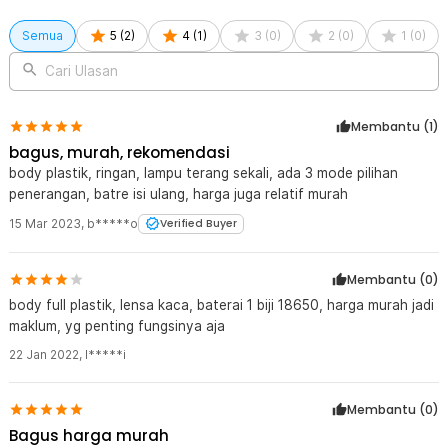
Semua
5
(
2
)
4
(
1
)
3
(
0
)
2
(
0
)
1
(
0
)
Cari Ulasan
Membantu (
1
)
bagus, murah, rekomendasi
body plastik, ringan, lampu terang sekali, ada 3 mode pilihan
penerangan, batre isi ulang, harga juga relatif murah
15 Mar 2023
,
b*****o
Verified Buyer
Membantu (
0
)
body full plastik, lensa kaca, baterai 1 biji 18650, harga murah jadi
maklum, yg penting fungsinya aja
22 Jan 2022
,
I*****i
Membantu (
0
)
Bagus harga murah