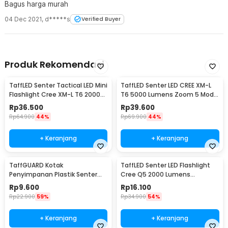
Bagus harga murah
04 Dec 2021
,
d*****s
Verified Buyer
Produk Rekomendasi
TaffLED Senter Tactical LED Mini
TaffLED Senter LED CREE XM-L
Flashlight Cree XM-L T6 2000
T6 5000 Lumens Zoom 5 Mode
Lumens - E17
Baterai 26650 - E97
Rp
36.500
Rp
39.600
Rp
64.900
44%
Rp
69.900
44%
+ Keranjang
+ Keranjang
TaffGUARD Kotak
TaffLED Senter LED Flashlight
Penyimpanan Plastik Senter
Cree Q5 2000 Lumens
LED Box 18x11.5x4.7cm - FN10
Aluminium Steel - LFU01
Rp
9.600
Rp
16.100
Rp
22.900
59%
Rp
34.900
54%
+ Keranjang
+ Keranjang