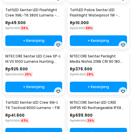
TaffLED Senter LED Flashlight
TaffLED Police Senter LED
Cree XML-T6 3800 Lumens -
Flashlight Waterproof 1W -
E27
TAC2L
Rp
49.500
Rp
10.000
Rp
75.000
34%
Rp
23.900
59%
+ Keranjang
+ Keranjang
NITECORE Senter LED Cree XP-L
NITECORE Senter Penlight
HI V3 1000 Lumens Hunting
Medis Nichia 219B CRI 90 180
Flashlight - New P30
Lumens IPX8 - MT06MD
Rp
925.600
Rp
376.600
Rp
1.226.900
25%
Rp
515.900
28%
+ Keranjang
+ Keranjang
TaffLED Senter LED Cree XM-L
NITECORE Senter LED CREE
T6 Tactical 8000 Lumens - F18
XHP35 HD Rechargeable IPX8
1800 Lumens - MH23
Rp
41.600
Rp
699.900
Rp
72.900
43%
Rp
944.900
26%