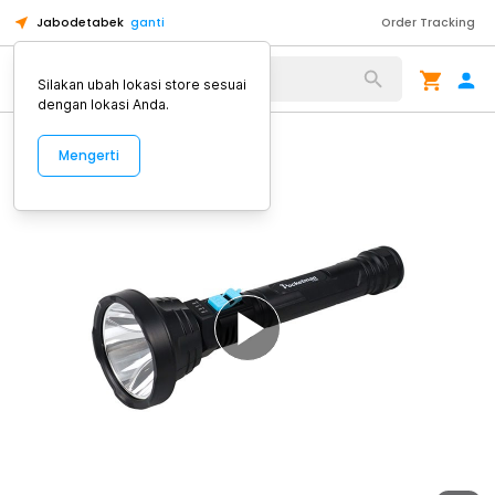
Jabodetabek
ganti
Order Tracking
Alat Kopi
Silakan ubah lokasi store sesuai
dengan lokasi Anda.
Mengerti