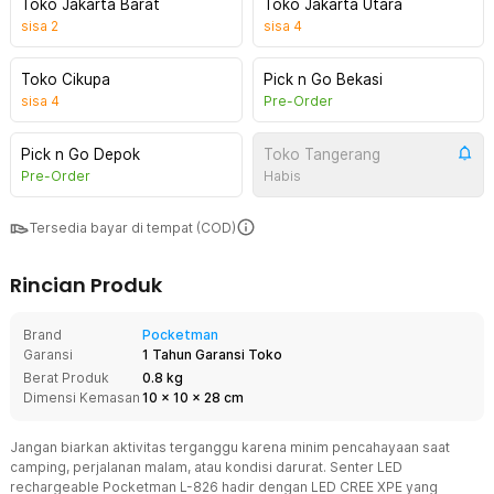
Toko Jakarta Barat
Toko Jakarta Utara
sisa
2
sisa
4
Toko Cikupa
Pick n Go Bekasi
sisa
4
Pre-Order
Pick n Go Depok
Toko Tangerang
Pre-Order
Habis
Tersedia bayar di tempat (COD)
Rincian Produk
Brand
Pocketman
Garansi
1 Tahun Garansi Toko
Berat Produk
0.8 kg
Dimensi Kemasan
10
x
10
x
28
cm
Jangan biarkan aktivitas terganggu karena minim pencahayaan saat
camping, perjalanan malam, atau kondisi darurat. Senter LED
rechargeable Pocketman L-826 hadir dengan LED CREE XPE yang