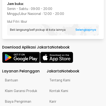
Jam buka:
Senin - Sabtu
:
09:00
-
20:00
Minggu/Libur Nasional
:
12:00
-
20:00
Idul Fitri
: libur
Selengkapnya
Beli langsung/self pickup di kota lainnya
Download Aplikasi JakartaNotebook
Layanan Pelanggan
JakartaNotebook
Bantuan
Tentang Kami
Klaim Garansi Produk
Kontak Kami
Biaya Pengiriman
Karir