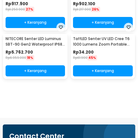
Lumens - MH12 V2
Lumens - E4K
Rp
917.900
Rp
902.100
Rp
1.250.900
27%
Rp
1.217.900
26%
+ Keranjang
+ Keranjang
NITECORE Senter LED Luminus
TaffLED Senter UV LED Cree T6
SBT-90 Gen2 Waterproof IP68
1000 Lumens Zoom Portable
5200 Lumens - TM39
395nm - T118
Rp
5.762.700
Rp
34.200
Rp
6.959.000
18%
Rp
61.900
45%
+ Keranjang
+ Keranjang
Beli Sekarang
Contact Center