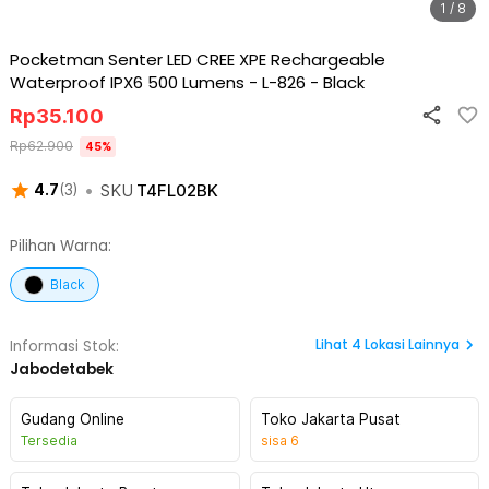
1 / 8
Pocketman Senter LED CREE XPE Rechargeable
Waterproof IPX6 500 Lumens - L-826
-
Black
Rp
35.100
Rp
62.900
45
%
•
SKU
T4FL02BK
4.7
(
3
)
Pilihan Warna:
Black
Lihat
4
Lokasi Lainnya
Informasi Stok:
Jabodetabek
Gudang Online
Toko Jakarta Pusat
Tersedia
sisa
6