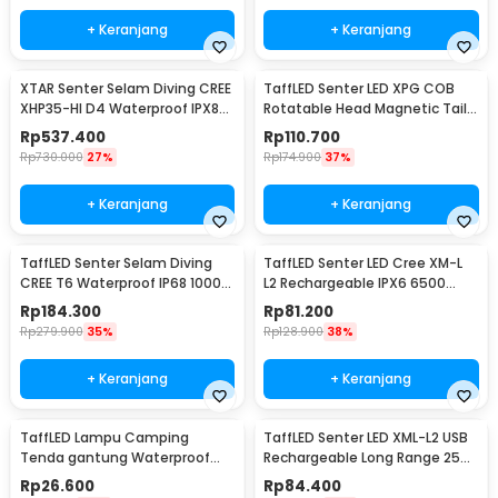
+ Keranjang
+ Keranjang
XTAR Senter Selam Diving CREE
TaffLED Senter LED XPG COB
XHP35-HI D4 Waterproof IPX8
Rotatable Head Magnetic Tail
1600 Lumens - D26 1600S
10000 Lumens - 3189A
Rp
537.400
Rp
110.700
Rp
730.000
27%
Rp
174.900
37%
+ Keranjang
+ Keranjang
TaffLED Senter Selam Diving
TaffLED Senter LED Cree XM-L
CREE T6 Waterproof IP68 10000
L2 Rechargeable IPX6 6500
Lumens - TG-S151
Lumens - 701
Rp
184.300
Rp
81.200
Rp
279.900
35%
Rp
128.900
38%
+ Keranjang
+ Keranjang
TaffLED Lampu Camping
TaffLED Senter LED XML-L2 USB
Tenda gantung Waterproof
Rechargeable Long Range 25W
Emergency 120 Lumens - G198
1000 Lumens Without Battery
Rp
26.600
Rp
84.400
- XML-L2