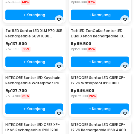
Rp
50.900
48%
Rp
133.900
37%
+ Keranjang
+ Keranjang
TaffLED Senter LED XLM P70 USB
TaffLED ZanCaKa Senter LED
Rechargeable 50W 1000
Dual Xenon Rechargeable 10W
Lumens with 26650 Battery -
13500 Lumens - Q3
Rp
137.600
Rp
99.500
XLM-P70
Rp
210.900
35%
Rp
152.900
35%
+ Keranjang
+ Keranjang
NITECORE Senter LED Keychain
NITECORE Senter LED CREE XP-
Rechargeable Waterproof IP65
L2 V6 Waterproof IP68 1100
55 Lumens - Tube V2.0
Lumens - P10 V2
Rp
127.700
Rp
646.600
Rp
194.900
35%
Rp
872.900
26%
+ Keranjang
+ Keranjang
NITECORE Senter LED CREE XP-
NITECORE Senter LED CREE XP-
L2 V6 Rechargeable IP68 1200
L2 V6 Rechargeable IP68 4400