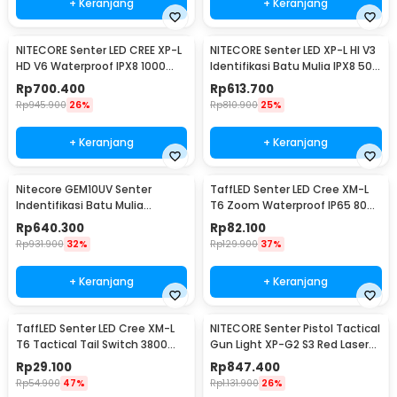
+ Keranjang
+ Keranjang
NITECORE Senter LED CREE XP-L
NITECORE Senter LED XP-L HI V3
HD V6 Waterproof IPX8 1000
Identifikasi Batu Mulia IPX8 500
Lumens - MT21C
Lumens - GEM8
Rp
700.400
Rp
613.700
Rp
945.900
26%
Rp
810.900
25%
+ Keranjang
+ Keranjang
Nitecore GEM10UV Senter
TaffLED Senter LED Cree XM-L
Indentifikasi Batu Mulia
T6 Zoom Waterproof IP65 8000
Gemstone Ultraviolet
Lumens - E17 COB
Rp
640.300
Rp
82.100
Rp
931.900
32%
Rp
129.900
37%
+ Keranjang
+ Keranjang
TaffLED Senter LED Cree XM-L
NITECORE Senter Pistol Tactical
T6 Tactical Tail Switch 3800
Gun Light XP-G2 S3 Red Laser
Lumens
300Lumens - NPL10
Rp
29.100
Rp
847.400
Rp
54.900
47%
Rp
1.131.900
26%