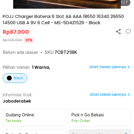
1 / 7
POJJ Charger Baterai 6 Slot AA AAA 18650 16340 26650
14500 USB A 9V 6 Cell - MS-5D421529
-
Black
Rp
87.000
Rp
136.900
37
%
Belum ada ulasan
•
SKU
7CBT21BK
Lihat Varian Lainnya
Pilihan Varian:
1
Warna,
Black
Lihat
Lokasi Lainnya
Informasi Stok:
Jabodetabek
Gudang Online
Pick n Go Bekasi
Tersedia
Pre-Order