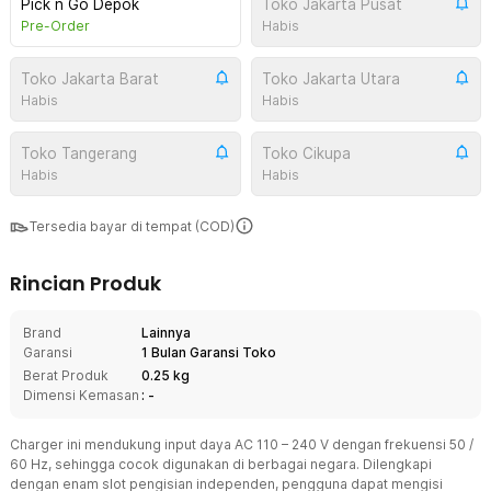
Pick n Go Depok
Toko Jakarta Pusat
Pre-Order
Habis
Toko Jakarta Barat
Toko Jakarta Utara
Habis
Habis
Toko Tangerang
Toko Cikupa
Habis
Habis
Tersedia bayar di tempat (COD)
Rincian Produk
Brand
Lainnya
Garansi
1 Bulan Garansi Toko
Berat Produk
0.25 kg
Dimensi Kemasan
: -
Charger ini mendukung input daya AC 110 – 240 V dengan frekuensi 50 /
60 Hz, sehingga cocok digunakan di berbagai negara. Dilengkapi
dengan enam slot pengisian independen, pengguna dapat mengisi