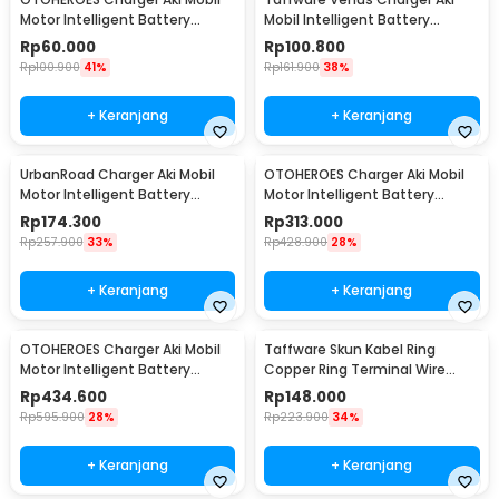
Motor Intelligent Battery
Mobil Intelligent Battery
Charger 12V 2A - C1202-6
Charger 12V 6A - UD20
Rp
60.000
Rp
100.800
Rp
100.900
41%
Rp
161.900
38%
+ Keranjang
+ Keranjang
UrbanRoad Charger Aki Mobil
OTOHEROES Charger Aki Mobil
Motor Intelligent Battery
Motor Intelligent Battery
Charger 6V/12V - MF1
Charger 12V/24V - AJ-618D
Rp
174.300
Rp
313.000
Rp
257.900
33%
Rp
428.900
28%
+ Keranjang
+ Keranjang
OTOHEROES Charger Aki Mobil
Taffware Skun Kabel Ring
Motor Intelligent Battery
Copper Ring Terminal Wire
Charger 12V/24V - AJ-618A
Connector 120 PCS - SC6-25
Rp
434.600
Rp
148.000
Rp
595.900
28%
Rp
223.900
34%
+ Keranjang
+ Keranjang