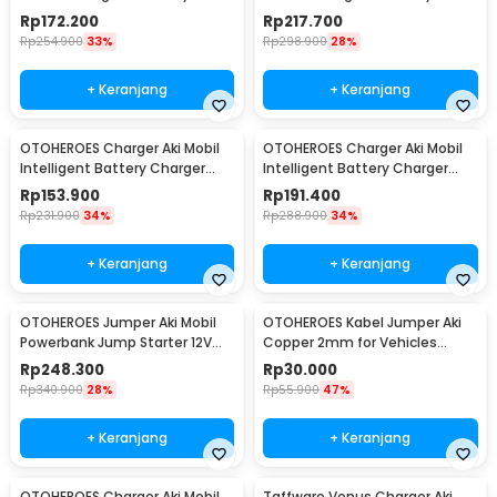
Charger 12V 20A - KC-20A
Charger 12V/24V - LD-002S
Rp
172.200
Rp
217.700
Rp
254.900
33%
Rp
298.900
28%
+ Keranjang
+ Keranjang
OTOHEROES Charger Aki Mobil
OTOHEROES Charger Aki Mobil
Intelligent Battery Charger
Intelligent Battery Charger
12V/24V 10A - MF-2
12V/24V 10A - MF-2B
Rp
153.900
Rp
191.400
Rp
231.900
34%
Rp
288.900
34%
+ Keranjang
+ Keranjang
OTOHEROES Jumper Aki Mobil
OTOHEROES Kabel Jumper Aki
Powerbank Jump Starter 12V
Copper 2mm for Vehicles
10000mAh 300A - K21
Under 2000cc 2.8M - D800
Rp
248.300
Rp
30.000
Rp
340.900
28%
Rp
55.900
47%
+ Keranjang
+ Keranjang
OTOHEROES Charger Aki Mobil
Taffware Venus Charger Aki