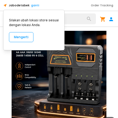
Jabodetabek
ganti
Order Tracking
Alat Kopi
Silakan ubah lokasi store sesuai
dengan lokasi Anda.
Mengerti