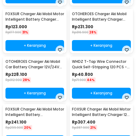
FOXSUR Charger Aki Mobil Motor
OTOHEROES Charger Aki Mobil
Intelligent Battery Charger
Intelligent Battery Charger
6V/12V 2A - FBC061202D
12V/24V 15A - BT-168
Rp
123.000
Rp
231.300
Rp
177.900
31%
Rp
316.900
28%
+ Keranjang
+ Keranjang
OTOHEROES Charger Aki Mobil
WHDZ T-Tap Wire Connector
Car Battery Charger 12V/24V
Quick Self-Stripping 120 PCS -
15A - BLM-CDQ-168
SC7
Rp
228.100
Rp
40.800
Rp
312.900
28%
Rp
71.900
44%
+ Keranjang
+ Keranjang
FOXSUR Charger Aki Mobil Motor
FOXSUR Charger Aki Mobil Motor
Intelligent Battery
Intelligent Battery Charger 12-
Charger12/24V 10A -
24V 12A - FBC122412D
Rp
241.100
Rp
307.400
FBC122410D
Rp
299.900
20%
Rp
387.900
21%