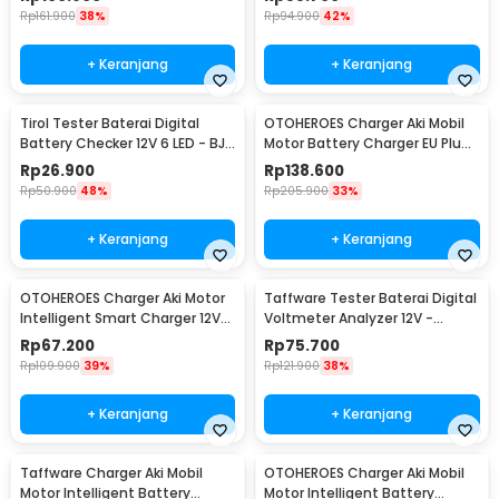
Rp
161.900
38%
Rp
94.900
42%
+ Keranjang
+ Keranjang
Tirol Tester Baterai Digital
OTOHEROES Charger Aki Mobil
Battery Checker 12V 6 LED - BJ-
Motor Battery Charger EU Plug
803
12/24V 10A - UD21
Rp
26.900
Rp
138.600
Rp
50.900
48%
Rp
205.900
33%
+ Keranjang
+ Keranjang
OTOHEROES Charger Aki Motor
Taffware Tester Baterai Digital
Intelligent Smart Charger 12V
Voltmeter Analyzer 12V -
2A EU Plug - UD12
CNBJ-805
Rp
67.200
Rp
75.700
Rp
109.900
39%
Rp
121.900
38%
+ Keranjang
+ Keranjang
Taffware Charger Aki Mobil
OTOHEROES Charger Aki Mobil
Motor Intelligent Battery
Motor Intelligent Battery