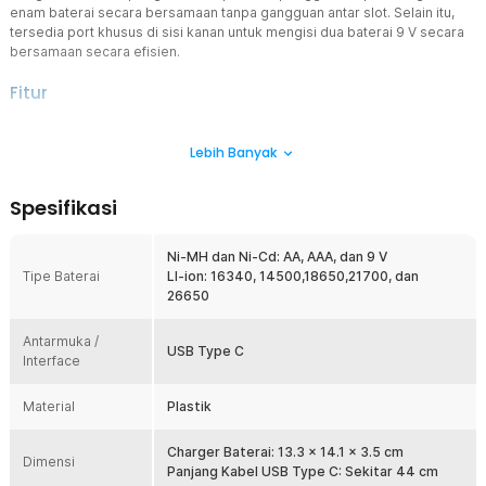
enam baterai secara bersamaan tanpa gangguan antar slot. Selain itu,
tersedia port khusus di sisi kanan untuk mengisi dua baterai 9 V secara
bersamaan secara efisien.
Fitur
Rentang Input AC Luas
Lebih Banyak
Perangkat ini menggunakan input daya AC dengan rentang
tegangan 110 - 240 V dan frekuensi 50 / 60 Hz. Dilengkapi dengan
enam slot pengisian yang terpisah, perangkat ini memungkinkan
Spesifikasi
pengisian enam baterai secara bersamaan tanpa saling
memengaruhi satu sama lain.
Ni-MH dan Ni-Cd: AA, AAA, dan 9 V
Port Pengisian Baterai 9 V
Tipe Baterai
LI-ion: 16340, 14500,18650,21700, dan
Di sisi kanan perangkat terdapat port khusus yang dirancang untuk
26650
mengisi dua baterai 9 V secara bersamaan. Port ini memungkinkan
pengisian daya yang efisien dan stabil untuk baterai 9 V,
Antarmuka /
menjadikannya solusi praktis bagi pengguna yang sering
USB Type C
Interface
menggunakan jenis baterai ini.
Tingkat Keamanan Tinggi
Material
Plastik
Charger ini dirancang dengan proteksi keamanan lengkap,
termasuk perlindungan terhadap suhu tinggi, pengisian berlebih
(overcharging), tegangan berlebih (overvoltage), dan risiko
Charger Baterai: 13.3 x 14.1 x 3.5 cm
Dimensi
korsleting. Fitur-fitur ini memastikan pengisian daya berlangsung
Panjang Kabel USB Type C: Sekitar 44 cm