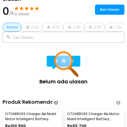
0
Beri Ulasan
/5
0
Ulasan
Semua
5
(
0
)
4
(
0
)
3
(
0
)
2
(
0
)
1
(
0
)
Cari Ulasan
Belum ada ulasan
Produk Rekomendasi
OTOHEROES Charger Aki Mobil
OTOHEROES Charger Aki Motor
Motor Intelligent Battery
Mobil Intelligent Battery
Charger 12V 6A - FBC1206D
Charger 12V 2A - UD11
Rp
100.900
Rp
55.700