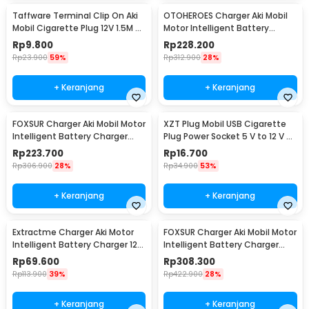
Taffware Terminal Clip On Aki
OTOHEROES Charger Aki Mobil
Mobil Cigarette Plug 12V 1.5M -
Motor Intelligent Battery
A3381
Charger 12V/24V - CDQ-628
Rp
9.800
Rp
228.200
Rp
23.900
59%
Rp
312.900
28%
+ Keranjang
+ Keranjang
FOXSUR Charger Aki Mobil Motor
XZT Plug Mobil USB Cigarette
Intelligent Battery Charger
Plug Power Socket 5 V to 12 V -
12/24V 8A - FBC122408D
XZT0017
Rp
223.700
Rp
16.700
Rp
306.900
28%
Rp
34.900
53%
+ Keranjang
+ Keranjang
Extractme Charger Aki Motor
FOXSUR Charger Aki Mobil Motor
Intelligent Battery Charger 12V
Intelligent Battery Charger
2A - H-2
12V/24V 12A - FBC122412D
Rp
69.600
Rp
308.300
Rp
113.900
39%
Rp
422.900
28%
+ Keranjang
+ Keranjang