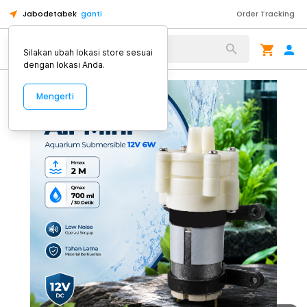
Jabodetabek
ganti
Order Tracking
Alat Kopi
Silakan ubah lokasi store sesuai
dengan lokasi Anda.
Mengerti