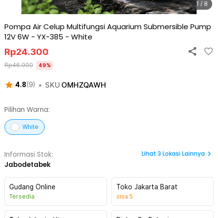
1 / 8
Pompa Air Celup Multifungsi Aquarium Submersible Pump
12V 6W - YX-385
-
White
Rp
24.300
Rp
46.900
49
%
•
SKU
OMHZQAWH
4.8
(
9
)
Pilihan Warna:
White
Lihat
3
Lokasi Lainnya
Informasi Stok:
Jabodetabek
Gudang Online
Toko Jakarta Barat
Tersedia
sisa
5