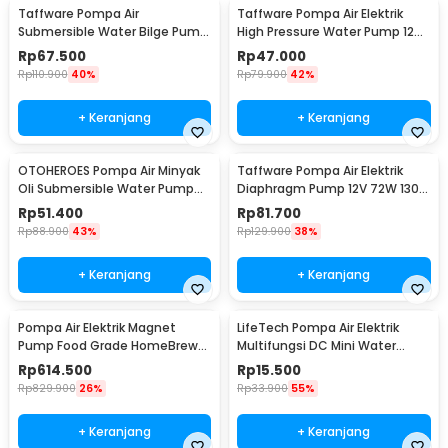
Taffware Pompa Air
Taffware Pompa Air Elektrik
Submersible Water Bilge Pump
High Pressure Water Pump 12V
12 V - CH8028
3.5L/min - DP-521
Rp
67.500
Rp
47.000
Rp
110.900
40%
Rp
79.900
42%
+ Keranjang
+ Keranjang
OTOHEROES Pompa Air Minyak
Taffware Pompa Air Elektrik
Oli Submersible Water Pump
Diaphragm Pump 12V 72W 130
12V - YB-028
PSI - DP-538
Rp
51.400
Rp
81.700
Rp
88.900
43%
Rp
129.900
38%
+ Keranjang
+ Keranjang
Pompa Air Elektrik Magnet
LifeTech Pompa Air Elektrik
Pump Food Grade HomeBrew
Multifungsi DC Mini Water
Wine 10W 19L/Min - MP-15RM
Pump 4.8W 12V - 365B-7
Rp
614.500
Rp
15.500
Rp
829.900
26%
Rp
33.900
55%
+ Keranjang
+ Keranjang