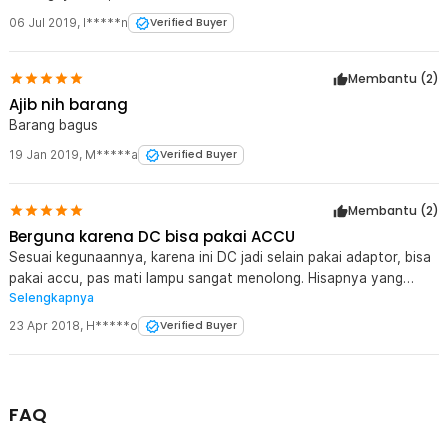
06 Jul 2019
,
I*****n
Verified Buyer
Membantu (
2
)
Ajib nih barang
Barang bagus
19 Jan 2019
,
M*****a
Verified Buyer
Membantu (
2
)
Berguna karena DC bisa pakai ACCU
Sesuai kegunaannya, karena ini DC jadi selain pakai adaptor, bisa
pakai accu, pas mati lampu sangat menolong. Hisapnya yang
Selengkapnya
jempolan, bisa lumayan dalam tanpa pancing air dulu.
Semburannya lumayan. Bagi yang kreatip cocok buat pompa
23 Apr 2018
,
H*****o
Verified Buyer
galon air mineral, karena daya hisapnya bagus.
FAQ