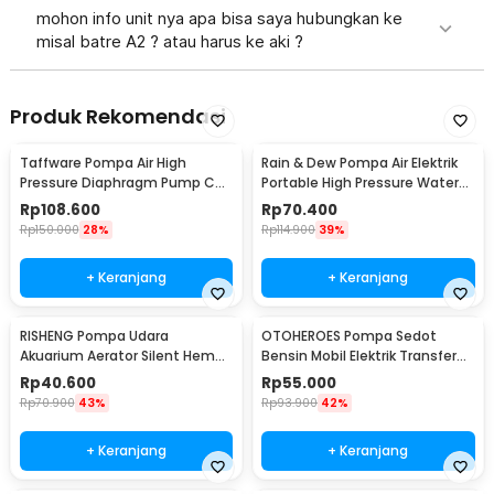
mohon info unit nya apa bisa saya hubungkan ke
misal batre A2 ? atau harus ke aki ?
Produk Rekomendasi
Taffware Pompa Air High
Rain & Dew Pompa Air Elektrik
Pressure Diaphragm Pump Car
Portable High Pressure Water
Wash 0.55 MPa 80W - D-1
Pump 12V - DP-726
Rp
108.600
Rp
70.400
Rp
150.000
28%
Rp
114.900
39%
+ Keranjang
+ Keranjang
RISHENG Pompa Udara
OTOHEROES Pompa Sedot
Akuarium Aerator Silent Hemat
Bensin Mobil Elektrik Transfer
Energi 2.4W - RS-511
Pump 38mm DC 12V - CT-14
Rp
40.600
Rp
55.000
Rp
70.900
43%
Rp
93.900
42%
+ Keranjang
+ Keranjang