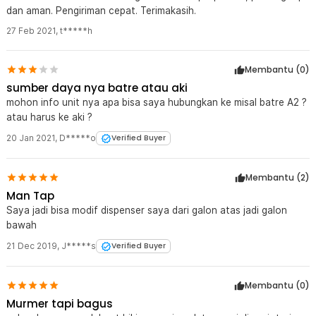
dan aman. Pengiriman cepat. Terimakasih.
27 Feb 2021
,
t*****h
Membantu (
0
)
sumber daya nya batre atau aki
mohon info unit nya apa bisa saya hubungkan ke misal batre A2 ?
atau harus ke aki ?
20 Jan 2021
,
D*****o
Verified Buyer
Membantu (
2
)
Man Tap
Saya jadi bisa modif dispenser saya dari galon atas jadi galon
bawah
21 Dec 2019
,
J*****s
Verified Buyer
Membantu (
0
)
Murmer tapi bagus