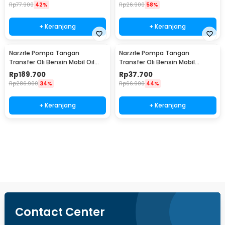
Rp
77.900
42%
Rp
26.900
58%
+ Keranjang
+ Keranjang
NarzrIe Pompa Tangan
NarzrIe Pompa Tangan
Transfer Oli Bensin Mobil Oil
Transfer Oli Bensin Mobil
Extractor 1.5L - NC03
Extractor 200ml - NC25
Rp
189.700
Rp
37.700
Rp
286.900
34%
Rp
66.900
44%
+ Keranjang
+ Keranjang
Beli Sekarang
Contact Center