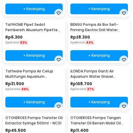
+ Keranjang
+ Keranjang
TaffHOME Pipet Sedot
BENGU Pompa Air Bor Self-
Pembersih Akuarium Pipette
Priming Electric Drill Water
Siphone Pump 30ml - NC03
Pump - JET101
Rp
6.300
Rp
28.300
Rp
16.900
63%
Rp
48.900
43%
+ Keranjang
+ Keranjang
Taffware Pompa Air Celup
iLONDA Pompa Ganti Air
Multifungsi Aquarium
Aquarium Water Gravel
Submersible Pump 9V 3W -
Cleaner Pump 520L/H - L68
Rp
31.900
Rp
108.700
1020
Rp
58.900
46%
Rp
170.900
37%
+ Keranjang
+ Keranjang
OTOHEROES Pompa Transfer Oil
OTOHEROES Pompa Tangan
Extractor Syringe 500ml - NC01
Transfer Oli Bensin Mobil Oil
Extractor Selang 1M - NC02
Rp
45.500
Rp
11.400