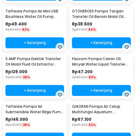
Taffware Pompa Air Mini USB
OTOHEROES Pompa Tangan
Brushless Water Oil Pump
Transfer Oli Bensin Mobil Oil
Submersible 5V - QR30A
Pump - NC01
Rp
49.400
Rp
38.600
Rp
83.900
42%
Rp
67.900
44%
+ Keranjang
+ Keranjang
S AMP Pompa Elektrik Transfer
Flexcom Pompa Cairan Oli
Oli Mobil Fluid Oil Extractor
Minyak Water Liquid Transfer
Pump 12V - A3
Pump - JT-600
Rp
129.000
Rp
47.200
Rp
199.900
36%
Rp
80.900
42%
+ Keranjang
+ Keranjang
Taffware Pompa Air
QIAORAN Pompa Air Celup
Submersible Water Bilge Pump
Multifungsi Aquarium
12V - BL-2512SI
Submersible Pump 5V 2.4W -
Rp
146.000
Rp
57.100
QR50A
Rp
221.900
35%
Rp
96.900
42%