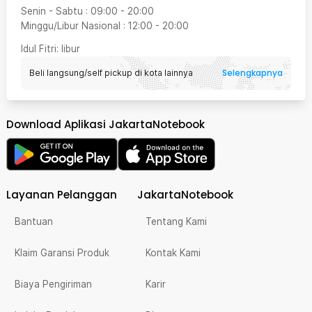
Senin - Sabtu
:
09:00
-
20:00
Minggu/Libur Nasional
:
12:00
-
20:00
Idul Fitri
: libur
Selengkapnya
Beli langsung/self pickup di kota lainnya
Download Aplikasi JakartaNotebook
Layanan Pelanggan
JakartaNotebook
Bantuan
Tentang Kami
Klaim Garansi Produk
Kontak Kami
Biaya Pengiriman
Karir