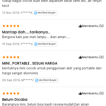
cukup bagus cocok buat bikin aquarium datar semi dio...air terjun
kecil
12 Nov 2019
,
Y*****A
Verified Buyer
Membantu (
0
)
Mantap dah......tarikanya...
Berguna kalo pas mati lampu......ikan aman......
15 Sep 2019
,
Y*****o
Verified Buyer
Membantu (
0
)
MINI , PORTABLE , SESUAI HARGA
bentuknya mini cocok untuk penggunaan alat yang portable dan
harga sangat ekonomis
09 Sep 2019
,
M*****r
Verified Buyer
Membantu (
0
)
Belum Dicoba
Barangnya mini, belum bisa kasih review.mudah2an aman