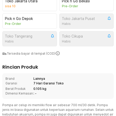
Toko Jakarta Utara
Pick n Go Bekasi
sisa
10
Pre-Order
Pick n Go Depok
Toko Jakarta Pusat
Pre-Order
Habis
Toko Tangerang
Toko Cikupa
Habis
Habis
Tersedia bayar di tempat (COD)
Rincian Produk
Brand
Lainnya
Garansi
7 Hari Garansi Toko
Berat Produk
0.105 kg
Dimensi Kemasan
: -
Pompa air celup ini memiliki flow air sebesar 700 ml/30 detik. Pompa
jenis ini biasa digunakan untuk keperluan aquarium rumahan. Selain untuk
kebutuhan akuarium, pompa ini juga dapat digunakan untuk menyedot air