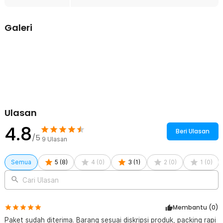
submersible ini mampu menahan tekanan air secara konsisten
tanpa cepat aus. Material ini juga tahan terhadap kondisi lembap
Galeri
dan suhu air yang bervariasi, menjamin durabilitas jangka panjang.
Kelengkapan Produk
Rincian yang Anda dapatkan untuk pembelian produk ini:
1 x Pompa Air Celup Multifungsi Aquarium Submersible Pump
12V 6W - YX-385
Ulasan
4.8
Beri Ulasan
/5
9
Ulasan
Semua
5
(
8
)
4
(
0
)
3
(
1
)
2
(
0
)
1
(
0
)
Cari Ulasan
Membantu (
0
)
Paket sudah diterima. Barang sesuai diskripsi produk, packing rapi