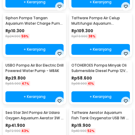
+ Keranjang
+ Keranjang
Siphon Pompa Tangan
Taffware Pompa Air Celup
Aquarium Water Charge Pump
Multifungsi Aquarium
1.7M - NC02
Submersible Pump 12V 30W -
Rp
10.300
Rp
109.300
ZYW890
Rp
24.900
59%
Rp
173.900
38%
+ Keranjang
+ Keranjang
USBO Pompa Air Bor Electric Drill
OTOHEROES Pompa Minyak Oli
Powered Water Pump - M8AK
Submersible Diesel Pump 12V
51mm - BXG38
Rp
29.800
Rp
58.600
Rp
55.900
47%
Rp
98.900
41%
+ Keranjang
+ Keranjang
Sea Star 3in1 Pompa Air Udara
Taffware Aerator Aquarium
Oxygen Aquarium Aerator 3W -
Fish Tank Oxygenator USB 1W -
HX-1100L
AB479
Rp
41.900
Rp
19.900
Rp
72.900
43%
Rp
40.900
52%