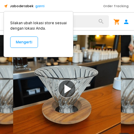
Jabodetabek
ganti
Order Tracking
Alat Kopi
Silakan ubah lokasi store sesuai
dengan lokasi Anda.
Mengerti