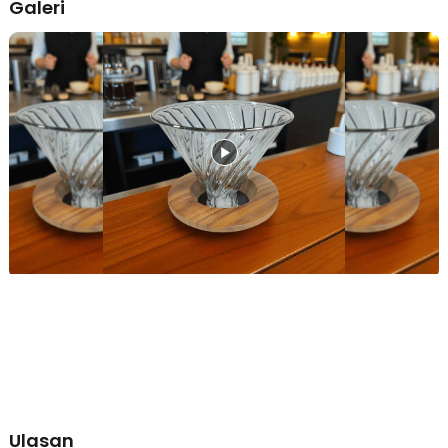
Galeri
tanpa perlu peralatan tambahan.
Material Kaca Borosilikat Premium
Dibuat dari kaca borosilikat berkualitas tinggi yang tahan panas
ekstrem, lebih ringan namun tetap kokoh dibanding kaca biasa.
Material ini juga higienis, tidak menyerap bau, serta mudah
dibersihkan sehingga aman digunakan untuk penyeduhan harian
dalam jangka panjang.
Kelengkapan Produk
Rincian yang Anda dapatkan untuk pembelian produk ini:
1 x PORBU V60 Coffee Dripper Alat Seduh Kopi Manual Kaca 1-4
Cup - VD-25B
Ulasan