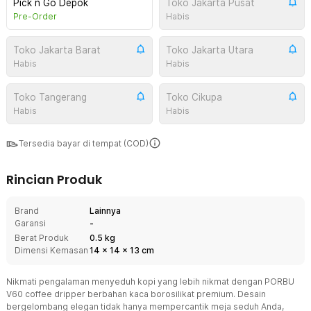
Pick n Go Depok
Toko Jakarta Pusat
Pre-Order
Habis
Toko Jakarta Barat
Toko Jakarta Utara
Habis
Habis
Toko Tangerang
Toko Cikupa
Habis
Habis
Tersedia bayar di tempat (COD)
Rincian Produk
Brand
Lainnya
Garansi
-
Berat Produk
0.5 kg
Dimensi Kemasan
14
x
14
x
13
cm
Nikmati pengalaman menyeduh kopi yang lebih nikmat dengan PORBU
V60 coffee dripper berbahan kaca borosilikat premium. Desain
bergelombang elegan tidak hanya mempercantik meja seduh Anda,