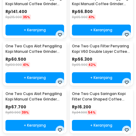
Kopi Manual Coffee Grinder
Kopi Manual Coffee Grinder
Wood 30g - CW85532
160ml - CF012
Rp
141.400
Rp
56.800
Rp
215.900
35%
Rp
95.900
41%
+ Keranjang
+ Keranjang
One Two Cups Alat Penggiling
One Two Cups Filter Penyaring
Kopi Manual Coffee Grinder
Kopi V60 Double Layer Coffee
Adjustable - RHNHA0176
Filter - FS-40S
Rp
60.500
Rp
56.300
Rp
100.900
41%
Rp
95.900
42%
+ Keranjang
+ Keranjang
One Two Cups Alat Penggiling
One Two Cups Saringan Kopi
Kopi Manual Coffee Grinder
Filter Cone Shaped Coffee
Adjustable - CF4146
Dripper 1 PCS - K741
Rp
67.700
Rp
16.200
Rp
110.900
39%
Rp
34.900
54%
+ Keranjang
+ Keranjang