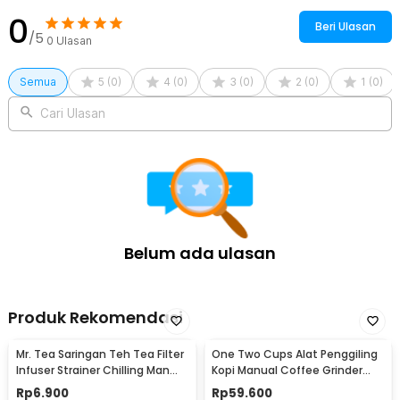
0
Beri Ulasan
/5
0
Ulasan
Semua
5
(
0
)
4
(
0
)
3
(
0
)
2
(
0
)
1
(
0
)
Cari Ulasan
Belum ada ulasan
Produk Rekomendasi
Mr. Tea Saringan Teh Tea Filter
One Two Cups Alat Penggiling
Infuser Strainer Chilling Man
Kopi Manual Coffee Grinder
Silicon - MR03
Portable - WFCG9800
Rp
6.900
Rp
59.600