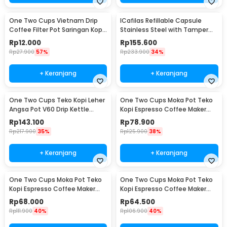
One Two Cups Vietnam Drip
ICafilas Refillable Capsule
Coffee Filter Pot Saringan Kopi
Stainless Steel with Tamper
114ml 6Q - LC1
for Nespresso - F456
Rp
12.000
Rp
155.600
Rp
27.900
57%
Rp
233.900
34%
+ Keranjang
+ Keranjang
One Two Cups Teko Kopi Leher
One Two Cups Moka Pot Teko
Angsa Pot V60 Drip Kettle
Kopi Espresso Coffee Maker
960ml - RF-15
Stovetop 6 Cup 300ml - Z21
Rp
143.100
Rp
78.900
Rp
217.900
35%
Rp
125.900
38%
+ Keranjang
+ Keranjang
One Two Cups Moka Pot Teko
One Two Cups Moka Pot Teko
Kopi Espresso Coffee Maker
Kopi Espresso Coffee Maker
Stovetop 4 Cup 200ml - Z21
Stovetop 2 Cup 100ml - Z21
Rp
68.000
Rp
64.500
Rp
111.900
40%
Rp
106.900
40%