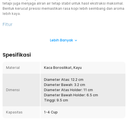
tetapi juga menjaga aliran air tetap stabil untuk hasil ekstraksi maksimal.
Bentuk kerucut presisi memastikan rasa kopi lebih seimbang dan aroma
lebih kaya.
Fitur
Desain Bergelombang Elegan
Lebih Banyak
V60 coffee dripper ini dibuat dari kaca transparan dengan pola
bergelombang yang estetik sekaligus fungsional. Desain ini tidak
hanya mempercantik tampilan meja seduh Anda, tetapi juga
Spesifikasi
membantu menjaga aliran air tetap stabil saat proses penyeduhan
berlangsung.
Material
Kaca Borosilikat, Kayu
Ekstraksi Rasa Lebih Optimal
Bentuk kerucut dengan sudut yang dirancang presisi
memungkinkan air mengalir merata melalui bubuk kopi. Hasilnya,
Diameter Atas: 12.2 cm
setiap tetes kopi yang keluar memiliki cita rasa yang seimbang,
Diameter Bawah: 3.2 cm
Dimensi
lebih kaya aroma, serta konsistensi yang optimal layaknya seduhan
Diameter Atas Holder: 11 cm
ala barista.
Diameter Bawah Holder: 6.5 cm
Tinggi: 9.5 cm
Kompatibel dengan Filter V60 dan Coffee Server
Dirancang mengikuti standar ukuran filter V60, coffee dripper ini
Kapasitas
1-4 Cup
bisa dipadukan dengan kertas filter kopi yang umum di pasaran.
Bagian alasnya juga kompatibel dengan berbagai coffee server,
sehingga memudahkan Anda menyeduh langsung ke wadah saji