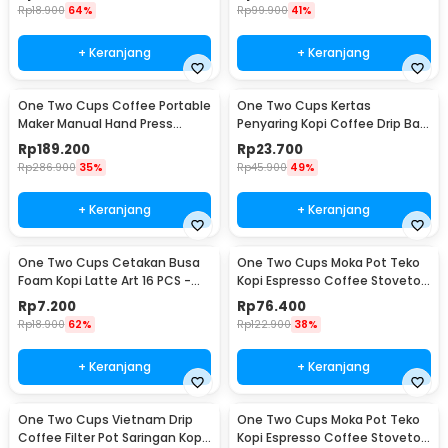
Rp
18.900
64%
Rp
99.900
41%
+ Keranjang
+ Keranjang
One Two Cups Coffee Portable
One Two Cups Kertas
Maker Manual Hand Press
Penyaring Kopi Coffee Drip Bag
Espresso 300ml - T35066
Paper Filter 50PCS - T111
Rp
189.200
Rp
23.700
Rp
286.900
35%
Rp
45.900
49%
+ Keranjang
+ Keranjang
One Two Cups Cetakan Busa
One Two Cups Moka Pot Teko
Foam Kopi Latte Art 16 PCS -
Kopi Espresso Coffee Stovetop
JJYE01
6 Cup 300ml - Z20
Rp
7.200
Rp
76.400
Rp
18.900
62%
Rp
122.900
38%
+ Keranjang
+ Keranjang
One Two Cups Vietnam Drip
One Two Cups Moka Pot Teko
Coffee Filter Pot Saringan Kopi
Kopi Espresso Coffee Stovetop