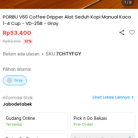
1 / 9
PORBU V60 Coffee Dripper Alat Seduh Kopi Manual Kaca
1-4 Cup - VD-25B
-
Gray
Rp
53.400
Rp
83.900
37
%
Belum ada ulasan
•
SKU
7CHTYFGY
Pilihan Warna:
Gray
Lihat
Lokasi Lainnya
Informasi Stok:
Jabodetabek
Gudang Online
Pick n Go Bekasi
Tersedia
Pre-Order