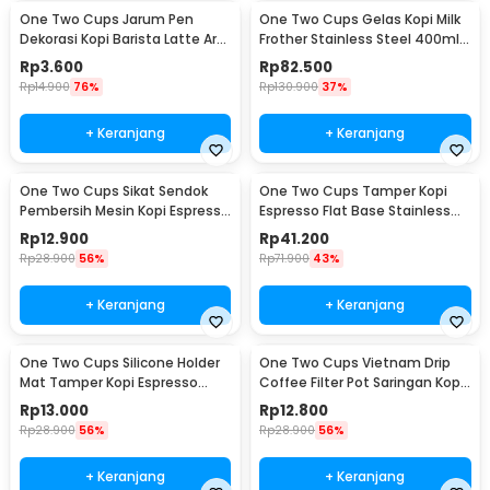
One Two Cups Jarum Pen
One Two Cups Gelas Kopi Milk
Dekorasi Kopi Barista Latte Art
Frother Stainless Steel 400ml -
Needle 13cm - F3F27
WZ0011
Rp
3.600
Rp
82.500
Rp
14.900
76%
Rp
130.900
37%
+ Keranjang
+ Keranjang
One Two Cups Sikat Sendok
One Two Cups Tamper Kopi
Pembersih Mesin Kopi Espresso
Espresso Flat Base Stainless
2in1 - 8809
Steel 51mm - SS51
Rp
12.900
Rp
41.200
Rp
28.900
56%
Rp
71.900
43%
+ Keranjang
+ Keranjang
One Two Cups Silicone Holder
One Two Cups Vietnam Drip
Mat Tamper Kopi Espresso
Coffee Filter Pot Saringan Kopi
Barista - 0310
124ml 7Q - LC1
Rp
13.000
Rp
12.800
Rp
28.900
56%
Rp
28.900
56%
+ Keranjang
+ Keranjang