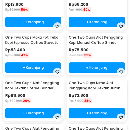
180ml 8Q - LC1
4 Cup 200ml - Z20
Rp
13.800
Rp
68.200
Rp
30.900
56%
Rp
111.900
40%
+ Keranjang
+ Keranjang
One Two Cups Moka Pot Teko
One Two Cups Alat Penggiling
Kopi Espresso Coffee Stovetop
Kopi Manual Coffee Grinder
2 Cup 100ml - Z20
Wood - 16290
Rp
53.400
Rp
75.500
Rp
90.900
42%
Rp
121.900
39%
+ Keranjang
+ Keranjang
One Two Cups Alat Penggiling
One Two Cups Nima Alat
Kopi Elektrik Coffee Grinder
Penggiling Kopi Elektrik Bumbu
Adjustable - 600N
Coffee Grinder - NM-8300
Rp
511.600
Rp
73.800
Rp
690.900
26%
Rp
118.900
38%
+ Keranjang
+ Keranjang
One Two Cups Alat Penggiling
One Two Cups Alat Penggiling