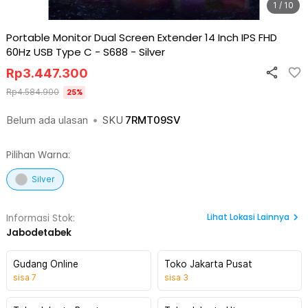
1 / 10
Portable Monitor Dual Screen Extender 14 Inch IPS FHD
60Hz USB Type C - S688
-
Silver
Rp
3.447.300
Rp
4.584.900
25
%
Belum ada ulasan
•
SKU
7RMT09SV
Pilihan Warna:
Silver
Lihat
Lokasi Lainnya
Informasi Stok:
Jabodetabek
Gudang Online
Toko Jakarta Pusat
sisa
7
sisa
3