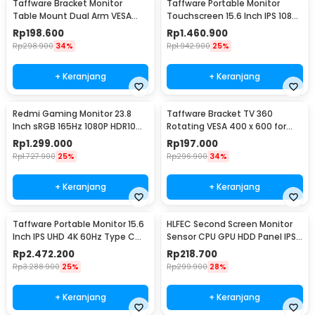
Taffware Bracket Monitor
Taffware Portable Monitor
Table Mount Dual Arm VESA
Touchscreen 15.6 Inch IPS 1080P
100x100 13-27 Inch - KMT-2
60Hz Type C - 1560MTS
Rp
198.600
Rp
1.460.900
Rp
298.900
34%
Rp
1.942.900
25%
+ Keranjang
+ Keranjang
Redmi Gaming Monitor 23.8
Taffware Bracket TV 360
Inch sRGB 165Hz 1080P HDR10
Rotating VESA 400 x 600 for
1ms - G24
32-65 Inch TV - DN06
Rp
1.299.000
Rp
197.000
Rp
1.727.900
25%
Rp
296.900
34%
+ Keranjang
+ Keranjang
Taffware Portable Monitor 15.6
HLFEC Second Screen Monitor
Inch IPS UHD 4K 60Hz Type C
Sensor CPU GPU HDD Panel IPS
Mini HDMI - SJD1505
3.5 Inch - HL-3
Rp
2.472.200
Rp
218.700
Rp
3.288.900
25%
Rp
299.900
28%
+ Keranjang
+ Keranjang