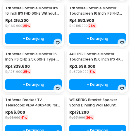
Taffware Portable Monitor IPS
Taffware Portable Monitor
16 Inch IPS FHD 60Hz Without
Touchscreen 16 Inch IPS FHD
Touchscreen - 1600XTS
60Hz Type C - 1600XTS
Rp
1.216.300
Rp
1.582.900
Rp
1.617.900
25%
Rp
2.105.900
25%
+ Keranjang
+ Keranjang
Taffware Portable Monitor 16
JASUPER Portable Monitor
Inch IPS QHD 2.5K 60Hz Type C
Touchscreen 15.6 Inch IPS 4K
Mini HDMI - 1600XTS
60Hz Type C - XW-660
Rp
1.339.600
Rp
2.599.000
Rp
1.781.900
25%
Rp
3.729.900
31%
+ Keranjang
+ Keranjang
Taffware Bracket TV
WELSBERG Bracket Speaker
Telescopic VESA 400x400 for
Stand Dinding Wall Mount
14-55 Inch TV - HDL-117B-2
Telescopic 2 PCS - SPS-501
Rp
56.800
Rp
131.200
Rp
95.900
41%
Rp
201.900
36%
+ Keranjang
+ Keranjang