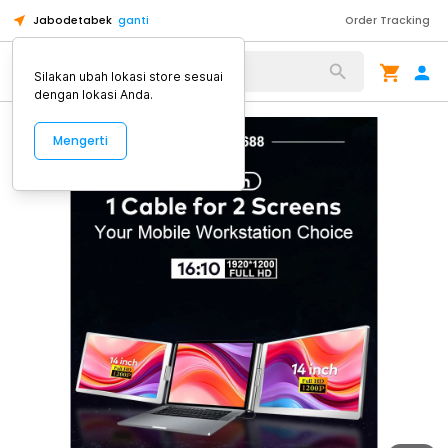
Jabodetabek
ganti
Order Tracking
Alat Kopi
Silakan ubah lokasi store sesuai
dengan lokasi Anda.
Mengerti