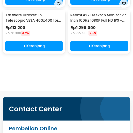
Taffware Bracket TV
Redmi A27 Desktop Monitor 27
Telescopic VESA 400x400 for
Inch 100Hz 1080P Full HD IPS -
32-65 Inch TV - P4
A27
Rp
113.200
Rp
1.299.000
Rp
178.900
37%
Rp
1.727.900
25%
+ Keranjang
+ Keranjang
Beli Sekarang
Contact Center
Pembelian Online