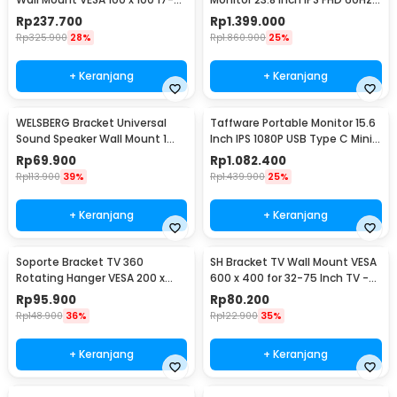
Inch TV - F120
Ultra-thin HDMI - RMMNT238NF
Rp
237.700
Rp
1.399.000
Rp
325.900
28%
Rp
1.860.900
25%
+ Keranjang
+ Keranjang
WELSBERG Bracket Universal
Taffware Portable Monitor 15.6
Sound Speaker Wall Mount 1
Inch IPS 1080P USB Type C Mini
Pair - SW-03B
HDMI - LG156
Rp
69.900
Rp
1.082.400
Rp
113.900
39%
Rp
1.439.900
25%
+ Keranjang
+ Keranjang
Soporte Bracket TV 360
SH Bracket TV Wall Mount VESA
Rotating Hanger VESA 200 x
600 x 400 for 32-75 Inch TV -
200 14-42 Inch TV - JT-01
SH-65T
Rp
95.900
Rp
80.200
Rp
148.900
36%
Rp
122.900
35%
+ Keranjang
+ Keranjang