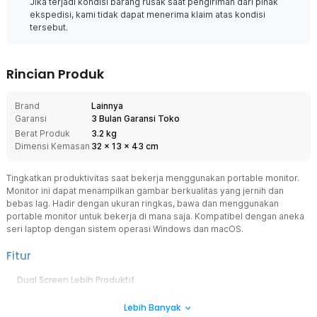
Jika terjadi kondisi barang rusak saat pengiriman dari pihak
ekspedisi, kami tidak dapat menerima klaim atas kondisi
tersebut.
Rincian Produk
Brand
Lainnya
Garansi
3 Bulan Garansi Toko
Berat Produk
3.2 kg
Dimensi Kemasan
32
x
13
x
43
cm
Tingkatkan produktivitas saat bekerja menggunakan portable monitor.
Monitor ini dapat menampilkan gambar berkualitas yang jernih dan
bebas lag. Hadir dengan ukuran ringkas, bawa dan menggunakan
portable monitor untuk bekerja di mana saja. Kompatibel dengan aneka
seri laptop dengan sistem operasi Windows dan macOS.
Fitur
Dual Screen Lebih Produktif
Tingkatkan produktivitas dengan model dual screen yang
Lebih Banyak
mendukung multitasking. Dua layar bantu Anda membuka banyak