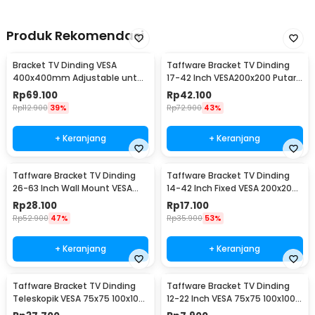
Produk Rekomendasi
Bracket TV Dinding VESA
Taffware Bracket TV Dinding
400x400mm Adjustable untuk
17-42 Inch VESA200x200 Putar
TV LED 26-63 Inch - KT02
90 Tilt 15 - X-200
Rp
69.100
Rp
42.100
Rp
112.900
39%
Rp
72.900
43%
+ Keranjang
+ Keranjang
Taffware Bracket TV Dinding
Taffware Bracket TV Dinding
26-63 Inch Wall Mount VESA
14-42 Inch Fixed VESA 200x200
400x400 - B41
Beban 25kg - HD601
Rp
28.100
Rp
17.100
Rp
52.900
47%
Rp
35.900
53%
+ Keranjang
+ Keranjang
Taffware Bracket TV Dinding
Taffware Bracket TV Dinding
Teleskopik VESA 75x75 100x100
12-22 Inch VESA 75x75 100x100
10-32 Inch - HY-210
8kg