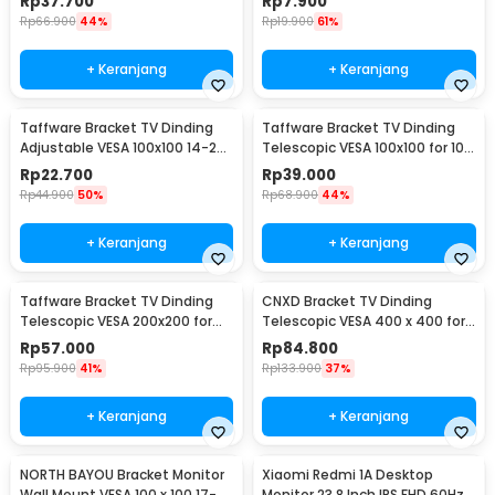
Rp
37.700
Rp
7.900
Rp
66.900
44%
Rp
19.900
61%
+ Keranjang
+ Keranjang
Taffware Bracket TV Dinding
Taffware Bracket TV Dinding
Adjustable VESA 100x100 14-24
Telescopic VESA 100x100 for 10-
Inch - TV-W24
26 Inch TV - X-100
Rp
22.700
Rp
39.000
Rp
44.900
50%
Rp
68.900
44%
+ Keranjang
+ Keranjang
Taffware Bracket TV Dinding
CNXD Bracket TV Dinding
Telescopic VESA 200x200 for
Telescopic VESA 400 x 400 for
32-55 Inch TV - X-400
26-55 Inch TV - CN814
Rp
57.000
Rp
84.800
Rp
95.900
41%
Rp
133.900
37%
+ Keranjang
+ Keranjang
NORTH BAYOU Bracket Monitor
Xiaomi Redmi 1A Desktop
Wall Mount VESA 100 x 100 17-27
Monitor 23.8 Inch IPS FHD 60Hz