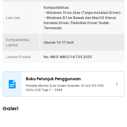
Rincian yang Anda dapatkan untuk pembelian produk ini:
Kompatibilitas:
1 x Portable Monitor Dual Screen Extender 14 Inch IPS FHD 60Hz
- Windows 10 ke Atas (Tanpa Instalasi Driver)
USB Type C - S688
Lain-lain
- Windows 8.1 ke Bawah dan MacOS (Harus
1 x Kabel Dual USB Type A to USB Type C
Instalasi Driver, Flashdisk Driver Sudah
1 x Kabel USB Type C to USB Type C
Termasuk)
1 x Flashdisk (Termasuk Driver)
1 x Tas Penyimpanan
Kompatibilitas
1 x Panduan Penggunaan
Ukuran 13-17 Inch
Laptop
Lisensi Produk
No. MKG: IMKG.1147.05.2025
Buku Petunjuk Penggunaan
Portable Monitor Dual Screen Extender 14 Inch IPS FHD
60Hz USB Type C - S688
Galeri