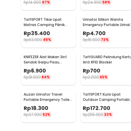
Rp
14.900
Rp
24.900
67%
58%
TaffSPORT Tikar Lipat
Urinator Silikon Wanita
Matras Camping Piknik
Emergency Portable Urinal
Waterproof Mat 1.4x1.52M -
- XBQ
Rp
35.400
Rp
4.700
FS-007
Rp
63.900
Rp
16.900
45%
73%
KNIFEZER Alat Makan 3in1
TaffGUARD Pelindung Kart
Sendok Garpu Pisau
Anti RFID Blocker
Stainless Travel 20cm -
Rp
6.900
Rp
700
HG1514
Rp
18.900
Rp
2.000
64%
65%
Auzan Urinator Travel
TaffSPORT Kursi Lipat
Portable Emergency Toilet
Outdoor Camping Portabl
Pria Wanita - C1676
Oxford Folding Chair Low -
Rp
18.300
Rp
172.700
SF733
Rp
37.900
Rp
255.900
52%
33%