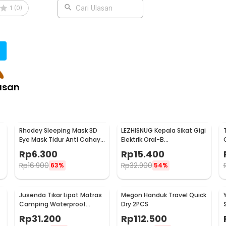
ibrator Holder - P-PF3101
1
(
0
)
Cari Ulasan
asan
Rhodey Sleeping Mask 3D
LEZHISNUG Kepala Sikat Gigi
Eye Mask Tidur Anti Cahaya
Elektrik Oral-B
Penutup Mata Nyaman -
Replacement D12 D16 4 PCS
Rp
6.300
Rp
15.400
LB03
- SB-17A
Rp
16.900
Rp
32.900
63%
54%
Jusenda Tikar Lipat Matras
Megon Handuk Travel Quick
Camping Waterproof
Dry 2PCS
Aluminium Foil 147x150cm -
Rp
31.200
Rp
112.500
HL-306