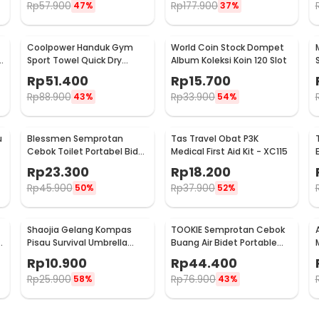
Rp
57.900
Rp
177.900
47%
37%
Coolpower Handuk Gym
World Coin Stock Dompet
Sport Towel Quick Dry
Album Koleksi Koin 120 Slot
Polyester - H01
Rp
51.400
Rp
15.700
Rp
88.900
Rp
33.900
43%
54%
u
Blessmen Semprotan
Tas Travel Obat P3K
Cebok Toilet Portabel Bidet
Medical First Aid Kit - XC115
Sprayer 450ml - WR-450
Rp
23.300
Rp
18.200
Rp
45.900
Rp
37.900
50%
52%
Shaojia Gelang Kompas
TOOKIE Semprotan Cebok
e
Pisau Survival Umbrella
Buang Air Bidet Portable
Rope Bracelet - HJT41
Travel Sprayer 560ml -
Rp
10.900
Rp
44.400
WS500
Rp
25.900
Rp
76.900
58%
43%