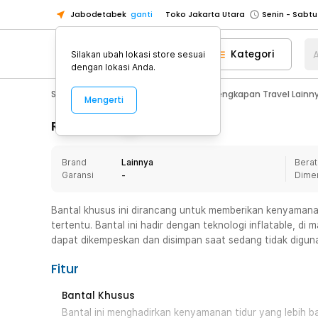
Jabodetabek
ganti
Toko Jakarta Utara
Toko Tangerang
Kategori
A
Silakan ubah lokasi store sesuai
Toko Cikupa
dengan lokasi Anda.
Pick n Go Jakarta Barat
Senin - J
Sport & Outdoor
Traveling
Perlengkapan Travel Lainn
Mengerti
Pick n Go Bekasi
Senin - Jumat (08
Pick n Go Depok
Senin - Jumat (08
Rincian Produk
Toko Jakarta Pusat
Senin - Sabtu
Brand
Lainnya
Berat
Toko Jakarta Barat
Senin - Sabtu
Garansi
-
Dime
Toko Jakarta Utara
Toko Tangerang
Bantal khusus ini dirancang untuk memberikan kenyamanan 
tertentu. Bantal ini hadir dengan teknologi inflatable, di 
Toko Cikupa
dapat dikempeskan dan disimpan saat sedang tidak digun
Pick n Go Jakarta Barat
Senin - J
Fitur
Pick n Go Bekasi
Senin - Jumat (08
Pick n Go Depok
Senin - Jumat (08
Bantal Khusus
Bantal ini menghadirkan kenyamanan tidur yang lebih b