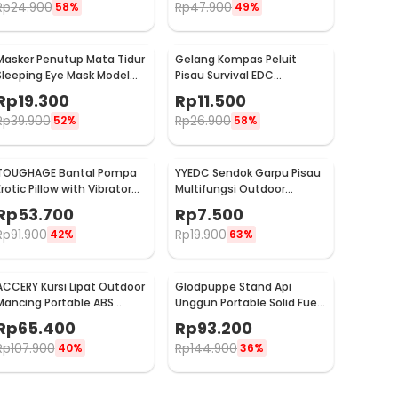
Rp
24.900
Rp
47.900
58%
49%
Masker Penutup Mata Tidur
Gelang Kompas Peluit
Sleeping Eye Mask Model
Pisau Survival EDC
Kodok - LC30
Parachute Bracelet - B002-
Rp
19.300
Rp
11.500
6
Rp
39.900
Rp
26.900
52%
58%
TOUGHAGE Bantal Pompa
YYEDC Sendok Garpu Pisau
Erotic Pillow with Vibrator
Multifungsi Outdoor
Holder - PF3102
Camping Spork EDC Tools -
Rp
53.700
Rp
7.500
LX708
Rp
91.900
Rp
19.900
42%
63%
ACCERY Kursi Lipat Outdoor
Glodpuppe Stand Api
Mancing Portable ABS
Unggun Portable Solid Fuel
Telescopic Chair - NDS66
Camping Tool - EZ203
Rp
65.400
Rp
93.200
Rp
107.900
Rp
144.900
40%
36%