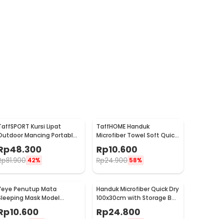
TaffSPORT Kursi Lipat
TaffHOME Handuk
Outdoor Mancing Portable
Microfiber Towel Soft Quick
Oxford Folding Chair -
Dry 35x75cm - S-20
Rp
48.300
Rp
10.600
ZDY01
Rp
81.900
Rp
24.900
42%
58%
Yeye Penutup Mata
Handuk Microfiber Quick Dry
Sleeping Mask Model
100x30cm with Storage Bag
Kartun - LC22
- S-30
Rp
10.600
Rp
24.800