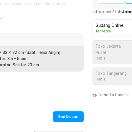
gkat kekerasan atau kelembutannya
an, memungkinkan Anda untuk tidur
Informasi Stok:
Jab
mal. Selain itu, terdapat slot khusus
rivasi dan kenyamanan lebih bagi
Gudang Online
ntal ini.
Tersedia
a dikempeskan dan disimpan dengan cepat
Toko Jakarta
uang. Anda bisa mengisinya kembali
x 32 x 22 cm (Saat Terisi Angin)
Pusat
ngan meniupnya, menjadikannya ideal
Habis
or: 3.5 - 5 cm
ah, bepergian, atau sekadar kenyamanan
rator: Sekitar 23 cm
Toko Tangerang
Habis
 PVC tahan air yang memungkinkan bantal
dan kotoran. Bahan ini juga terkenal
Tersedia bayar d
nnya dalam jangka waktu panjang tanpa
Beri Ulasan
: