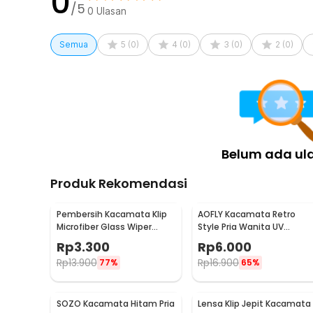
0
/5
0
Ulasan
Semua
5
(
0
)
4
(
0
)
3
(
0
)
2
(
0
)
Belum ada ul
Produk Rekomendasi
Pembersih Kacamata Klip
AOFLY Kacamata Retro
Microfiber Glass Wiper
Style Pria Wanita UV
Cleaner Multifunction -
Protection Sunglassses -
Rp
3.300
Rp
6.000
TVA45
1125
Rp
13.900
Rp
16.900
77%
65%
SOZO Kacamata Hitam Pria
Lensa Klip Jepit Kacamata