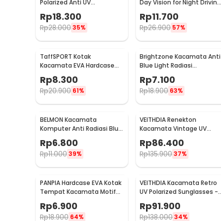
Polarized Anti UV
Day Vision for Night Driving
Sunglasses - 3403
Polarized
Rp
18.300
Rp
11.700
Rp
28.000
Rp
26.900
35%
57%
TaffSPORT Kotak
Brightzone Kacamata Anti
Kacamata EVA Hardcase
Blue Light Radiasi
Waterproof
Komputer - E27
Rp
8.300
Rp
7.100
Rp
20.900
Rp
18.900
61%
63%
BELMON Kacamata
VEITHDIA Renekton
Komputer Anti Radiasi Blue
Kacamata Vintage UV
Light - BL8084
Polarized Sunglasses -
Rp
6.800
Rp
86.400
2462
Rp
11.000
Rp
135.900
39%
37%
PANPIA Hardcase EVA Kotak
VEITHDIA Kacamata Retro
Tempat Kacamata Motif
UV Polarized Sunglasses -
Mesh - JL-10029
6108
Rp
6.900
Rp
91.900
Rp
18.900
Rp
138.000
64%
34%