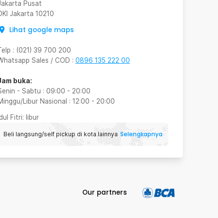
Jakarta Pusat
DKI Jakarta
10210
Lihat google maps
Telp
:
(021) 39 700 200
Whatsapp Sales / COD
:
0896 135 222 00
Jam buka:
Senin - Sabtu
:
09:00
-
20:00
Minggu/Libur Nasional
:
12:00
-
20:00
Idul Fitri
: libur
Selengkapnya
Beli langsung/self pickup di kota lainnya
Our partners