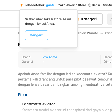
Jabodetabek
ganti
Toko Jakarta Utara
Toko Tangerang
Kategori
A
Silakan ubah lokasi store sesuai
Toko Cikupa
dengan lokasi Anda.
Pick n Go Jakarta Barat
Senin - J
Fashion, Make Up & Beauty Care
Fashion Wanita
Kac
Mengerti
Pick n Go Bekasi
Senin - Jumat (08
Pick n Go Depok
Senin - Jumat (08
Rincian Produk
Toko Jakarta Pusat
Senin - Sabtu
Brand
Pro Acme
Berat
Toko Jakarta Barat
Senin - Sabtu
Garansi
-
Dime
Toko Jakarta Utara
Toko Tangerang
Apakah Anda familiar dengan istilah kacamata aviator? K
pertama kali dirancang untuk para pilot pesawat tempur d
Toko Cikupa
dengan lensa besar dan bingkai ramping membuatnya tetap
Pick n Go Jakarta Barat
Senin - J
Fitur
Pick n Go Bekasi
Senin - Jumat (08
Pick n Go Depok
Senin - Jumat (08
Kacamata Aviator
Kacamata model aviator ini terinspirasi dari gaya pilo