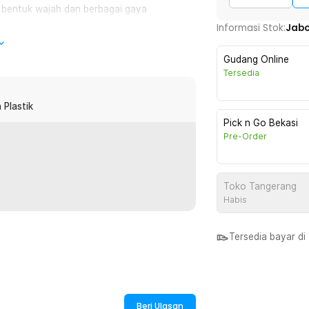
 bentuk wajah dan berbagai gaya
Informasi Stok:
Jab
Gudang Online
a dipadukan dengan gaya berbusana Anda.
Tersedia
 penampilan.
 Plastik
ium alloy dan plastik yang tidak mudah
Pick n Go Bekasi
k ataupun tertindih saat diselipkan di
Pre-Order
bentuk hidung, sehingga tidak
Toko Tangerang
dalam waktu lama. Gagang kacamata
Habis
ehingga tetap nyaman dipakai.
Tersedia bayar d
:
 - CC0744
Beri Ulasan