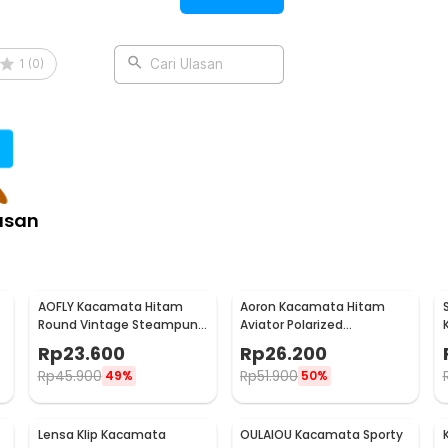
1
(
0
)
Cari Ulasan
asan
AOFLY Kacamata Hitam
Aoron Kacamata Hitam
Round Vintage Steampunk
Aviator Polarized
Sunglasses
Sunglasses UV Protection -
Rp
23.600
Rp
26.200
RB2132
Rp
45.900
Rp
51.900
49%
50%
Lensa Klip Kacamata
OULAIOU Kacamata Sporty