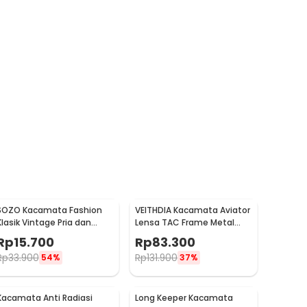
SOZO Kacamata Fashion
VEITHDIA Kacamata Aviator
Klasik Vintage Pria dan
Lensa TAC Frame Metal
Wanita - TR7
Polarized Sunglasses -
Rp
15.700
Rp
83.300
V3088
Rp
33.900
Rp
131.900
54%
37%
Kacamata Anti Radiasi
Long Keeper Kacamata