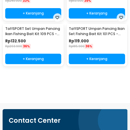
Rp
249.900
33%
Rp
113.900
39%
+ Keranjang
+ Keranjang
TaffSPORT Set Umpan Pancing
TaffSPORT Umpan Pancing Ikan
Ikan Fishing Bait Kit 109 PCS -
Set Fishing Bait Kit 101 PCS -
DWS250-G
DWS250-H
Rp
132.500
Rp
119.000
Rp
203.900
36%
Rp
185.900
36%
+ Keranjang
+ Keranjang
Beli Sekarang
Contact Center