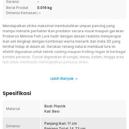
Garansi
-
Berat Produk
0.016 kg
Dimensi Kemasan
: -
Mendapatkan strike maksimal membutuhkan umpan pancing yang
mampu menarik perhatian ikan predator secara visual maupun gerakan.
Proberos Minnow Fish Lure hadir dengan desain realistis menyerupai
ikan asli lengkap dengan kombinasi warna menarik dan mata 3D yang
terlihat hidup di dalam air. Gerakan renang natural membuat lure ini
efektif digunakan untuk teknik casting maupun trolling ringan di berbagai
kondisi perairan. Cocok digunakan di sungai, danau, kolam, hingga area
laut untuk membantu meningkatkan peluang strike.
Fitur
Lebih Banyak
Treble Hook Tajam dan Kuat
Umpan pancing ini menggunakan treble hook berbahan besi
Spesifikasi
dengan tingkat ketajaman tinggi untuk membantu ikan langsung
terkait saat menyerang umpan. Kail dirancang kuat sehingga
mampu menahan perlawanan ikan predator dengan lebih aman.
Bodi: Plastik
Material
Sangat cocok digunakan untuk berbagai ukuran ikan air tawar
Kail: Besi
maupun laut.
Desain Minnow Realistis
Panjang Ikan: 11 cm
Dimensi
Bodi umpan dibuat menyerupai ikan asli dengan kombinasi warna
Panjang Total: 14.73 cm