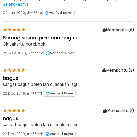
Selengkapnya
terus..
08 Jun 2020
,
J*****o
Verified Buyer
Membantu (
0
)
Barang sesuai pesanan bagus
Ok Jakarta notebook
29 May 2020
,
S*****o
Verified Buyer
Membantu (
2
)
bagus
sangat bagus boleh lah di adakan lagi
22 Dec 2019
,
m*****h
Verified Buyer
Membantu (
1
)
bagus
sangat bagus boleh lah di adakan lagi
22 Dec 2019
,
m*****h
Verified Buyer