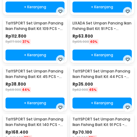
+ Keranjang
+ Keranjang
TaffSPORT Set Umpan Pancing
LIXADA Set Umpan Pancing Ikan
Ikan Fishing Bait Kit 109 PCS -
Fishing Bait Kit 91 PCS -
DWS250-A
DWS250-B
Rp
112.800
Rp
63.800
Rp
177.900
37%
Rp
105.900
40%
+ Keranjang
+ Keranjang
TaffSPORT Set Umpan Pancing
TaffSPORT Set Umpan Pancing
Ikan Fishing Bait Kit 45 PCS -
Ikan Fishing Bait Kit 44 PCS -
DWS250-C
DWS250-D
Rp
38.800
Rp
35.000
Rp
68.900
44%
Rp
62.900
45%
+ Keranjang
+ Keranjang
TaffSPORT Set Umpan Pancing
TaffSPORT Set Umpan Pancing
Ikan Fishing Bait Kit 140 PCS -
Ikan Fishing Bait Kit 91 PCS -
DWS250-E
DWS250-F
Rp
168.400
Rp
70.100