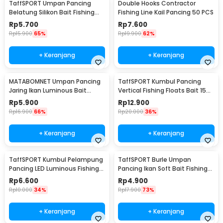
TaffSPORT Umpan Pancing
Double Hooks Contractor
Belatung Silikon Bait Fishing
Fishing Line Kail Pancing 50 PCS
Lure 2cm 50 PCS - WD-160
Rp
5.700
Rp
7.600
Rp
15.900
65%
Rp
19.900
62%
+ Keranjang
+ Keranjang
MATABOMNET Umpan Pancing
TaffSPORT Kumbul Pancing
Jaring Ikan Luminous Bait
Vertical Fishing Floats Bait 15
Fishing Lure 95 cm - 10118
PCS - P0015
Rp
5.900
Rp
12.900
Rp
16.900
66%
Rp
20.000
36%
+ Keranjang
+ Keranjang
TaffSPORT Kumbul Pelampung
TaffSPORT Burle Umpan
Pancing LED Luminous Fishing
Pancing Ikan Soft Bait Fishing
Float 2 PCS - NT-02
Lure 7cm 10PCS - L72
Rp
6.600
Rp
4.900
Rp
10.000
34%
Rp
17.900
73%
+ Keranjang
+ Keranjang