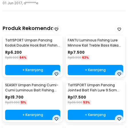
01 Jun 2017
,
d*****e
Produk Rekomendasi
TaffSPORT Umpan Pancing
FANTU Luminous Fishing Lure
Kodok Double Hook Bait Fishing
Minnow Kail Treble Bass Kakap
Lure 6cm - UMK01
8.5cm 8g - LB
Rp
6.200
Rp
7.500
Rp
16.900
64%
Rp
19.900
63%
+ Keranjang
+ Keranjang
SEASKY Umpan Pancing Cumi-
TaffSPORT Umpan Pancing
Cumi Luminous Bait Fishing
Jointed Bait Fish Lure 9.5cm
Lure 10cm 10 PCS
20g 1 PCS - VSJ06-4
Rp
19.700
Rp
17.500
Rp
39.900
51%
Rp
36.900
53%
+ Keranjang
+ Keranjang