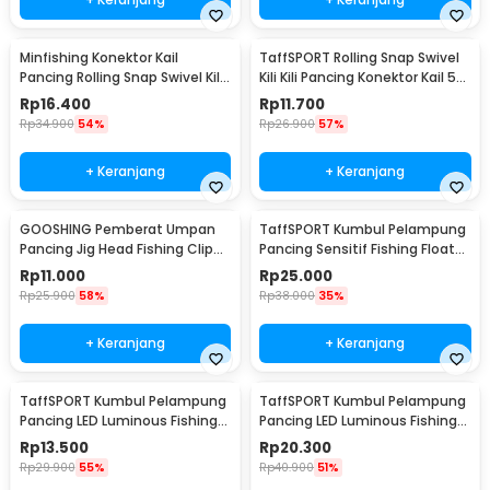
Minfishing Konektor Kail
TaffSPORT Rolling Snap Swivel
Pancing Rolling Snap Swivel Kili
Kili Kili Pancing Konektor Kail 50
100 PCS 6# - YH12
PCS Size 12 - MRH10
Rp
16.400
Rp
11.700
Rp
34.900
54%
Rp
26.900
57%
+ Keranjang
+ Keranjang
GOOSHING Pemberat Umpan
TaffSPORT Kumbul Pelampung
Pancing Jig Head Fishing Clip
Pancing Sensitif Fishing Float
0.2-2g 106 PCS
10 PCS - P016
Rp
11.000
Rp
25.000
Rp
25.900
58%
Rp
38.000
35%
+ Keranjang
+ Keranjang
TaffSPORT Kumbul Pelampung
TaffSPORT Kumbul Pelampung
Pancing LED Luminous Fishing
Pancing LED Luminous Fishing
Float 1 PCS - YD03
Float 1 PCS - DS-10
Rp
13.500
Rp
20.300
Rp
29.900
55%
Rp
40.900
51%