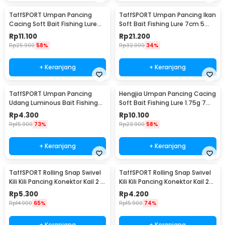
TaffSPORT Umpan Pancing
TaffSPORT Umpan Pancing Ikan
Cacing Soft Bait Fishing Lure
Soft Bait Fishing Lure 7cm 5
1.75g 7 PCS
PCS - TY-BA58
Rp
11.100
Rp
21.200
Rp
25.900
58%
Rp
32.000
34%
+ Keranjang
+ Keranjang
TaffSPORT Umpan Pancing
Hengjia Umpan Pancing Cacing
Udang Luminous Bait Fishing
Soft Bait Fishing Lure 1.75g 7
Lure 8cm
PCS
Rp
4.300
Rp
10.100
Rp
15.900
73%
Rp
23.900
58%
+ Keranjang
+ Keranjang
TaffSPORT Rolling Snap Swivel
TaffSPORT Rolling Snap Swivel
Kili Kili Pancing Konektor Kail 2 8
Kili Kili Pancing Konektor Kail 2
PCS - S20
10 PCS - S20
Rp
5.300
Rp
4.200
Rp
14.900
65%
Rp
15.900
74%
+ Keranjang
+ Keranjang