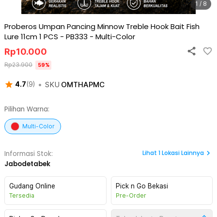
1 / 8
Proberos Umpan Pancing Minnow Treble Hook Bait Fish
Lure 11cm 1 PCS - PB333
-
Multi-Color
Rp
10.000
Rp
23.900
59
%
•
SKU
OMTHAPMC
4.7
(
9
)
Pilihan Warna:
Multi-Color
Lihat
1
Lokasi Lainnya
Informasi Stok:
Jabodetabek
Gudang Online
Pick n Go Bekasi
Tersedia
Pre-Order