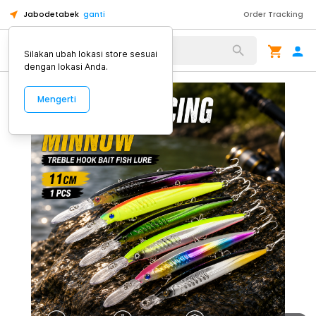
Jabodetabek
ganti
Order Tracking
Alat Kopi
Silakan ubah lokasi store sesuai
dengan lokasi Anda.
Mengerti