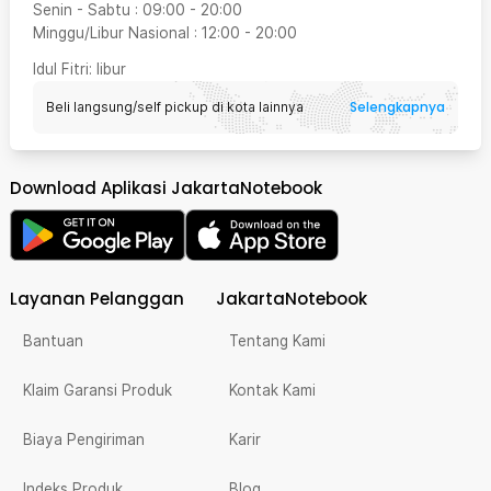
Senin - Sabtu
:
09:00
-
20:00
Minggu/Libur Nasional
:
12:00
-
20:00
Idul Fitri
: libur
Selengkapnya
Beli langsung/self pickup di kota lainnya
Download Aplikasi JakartaNotebook
Layanan Pelanggan
JakartaNotebook
Bantuan
Tentang Kami
Klaim Garansi Produk
Kontak Kami
Biaya Pengiriman
Karir
Indeks Produk
Blog