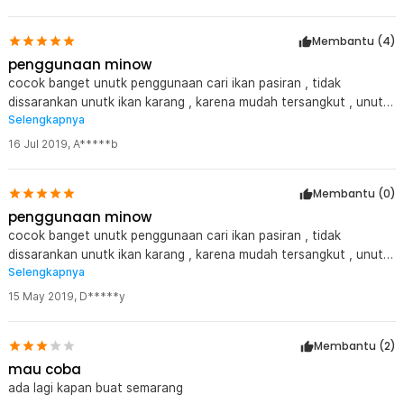
Membantu (
4
)
penggunaan minow
cocok banget unutk penggunaan cari ikan pasiran , tidak
dissarankan unutk ikan karang , karena mudah tersangkut , unutk
Selengkapnya
type minow dasar
16 Jul 2019
,
A*****b
Membantu (
0
)
penggunaan minow
cocok banget unutk penggunaan cari ikan pasiran , tidak
dissarankan unutk ikan karang , karena mudah tersangkut , unutk
Selengkapnya
type minow dasar
15 May 2019
,
D*****y
Membantu (
2
)
mau coba
ada lagi kapan buat semarang