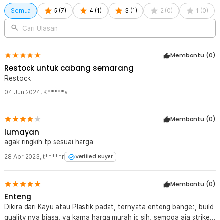
Kelengkapan Produk
Semua
5
(
7
)
4
(
1
)
3
(
1
)
2
(
0
)
1
(
0
)
Rincian yang Anda dapatkan untuk pembelian produk ini:
Cari Ulasan
1 x Proberos Umpan Pancing Minnow Treble Hook Bait Fish Lure
11cm - PB333
Membantu (
0
)
Restock untuk cabang semarang
Restock
04 Jun 2024
,
K*****a
Membantu (
0
)
lumayan
agak ringkih tp sesuai harga
28 Apr 2023
,
t*****r
Verified Buyer
Membantu (
0
)
Enteng
Dikira dari Kayu atau Plastik padat, ternyata enteng banget, build
quality nya biasa, ya karna harga murah jg sih, semoga aja strike