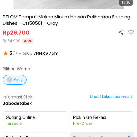
1 / 10
PTLOM Tempat Makan Minum Hewan Peliharaan Feeding
Dishes - CH50501
-
Gray
Rp
29.700
Rp
54.900
46
%
•
SKU
7RHXV7GY
5
(
1
)
Pilihan Warna:
Gray
Lihat
1
Lokasi Lainnya
Informasi Stok:
Jabodetabek
Gudang Online
Pick n Go Bekasi
Tersedia
Pre-Order