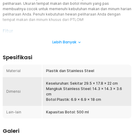
peliharaan. Ukuran tempat makan dan botol minum yang pas
membuatnya cocok untuk memenuhi kebutuhan makan dan minum harian
peliharaan Anda. Penuhi kebutuhan hewan peliharaan Anda dengan
tempat makan dan minum khusus dari PTLOM!
Fitur
Tempat Makan dan Minum
Lebih Banyak
Tempat makan ini sangat efisien, terutama bagi hewan peliharaan,
karena terdapat dua wadah dalam satu tempat yang berfungsi
Spesifikasi
untuk menaruh makanan dan minuman. Dengan fitur ini, Anda tidak
perlu membeli wadah terpisah dan bisa lebih menghemat tempat.
Material
Plastik dan Stainless Steel
Desain Tempat Makan
Wadah makan ini memiliki posisi yang mudah dijangkau. Bertujuan
agar hewan peliharaan dapat menyantap makanannya dengan
Keseluruhan: Sekitar 29.5 x 17.8 x 22 cm
mudah. Selain itu, wadah-wadah ini bisa dilepas-pasang sehingga
Mangkuk Stainless Steel: 14.3 x 14.3 x 3.6
Dimensi
mudah untuk dibersihkan.
cm
Botol Plastik: 6.9 x 6.9 x 18 cm
Bahan Berkualitas Tinggi
Tempat makan hewan ini menggunakan material plastik berkualitas
Lain-lain
Kapasitas Botol: 500 ml
tinggi yang dijamin awet dan tahan lama untuk penggunaan jangka
panjang. Pada bagian wadah makanan terbuat dari bahan stainless
steel berkualitas yang mudah dibersihkan. Selain itu, penggunaan
Galeri
material ini juga aman bagi hewan peliharaan Anda.