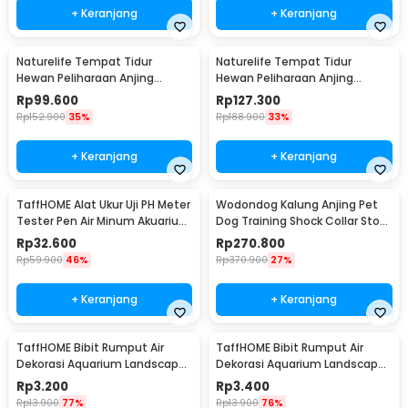
+ Keranjang
+ Keranjang
Naturelife Tempat Tidur
Naturelife Tempat Tidur
Hewan Peliharaan Anjing
Hewan Peliharaan Anjing
Kucing Pet Dog Bed Size XL -
Kucing Pet Dog Bed Size XXL -
Rp
99.600
Rp
127.300
NR884
NR884
Rp
152.900
35%
Rp
188.900
33%
+ Keranjang
+ Keranjang
TaffHOME Alat Ukur Uji PH Meter
Wodondog Kalung Anjing Pet
Tester Pen Air Minum Akuarium
Dog Training Shock Collar Stop
- PH-009
Barking 800M - JXG0031
Rp
32.600
Rp
270.800
Rp
59.900
46%
Rp
370.900
27%
+ Keranjang
+ Keranjang
TaffHOME Bibit Rumput Air
TaffHOME Bibit Rumput Air
Dekorasi Aquarium Landscape
Dekorasi Aquarium Landscape
Ornament 10g Big Leaf - H0027
Ornament 10g Big Fescue -
Rp
3.200
Rp
3.400
H0027
Rp
13.900
77%
Rp
13.900
76%