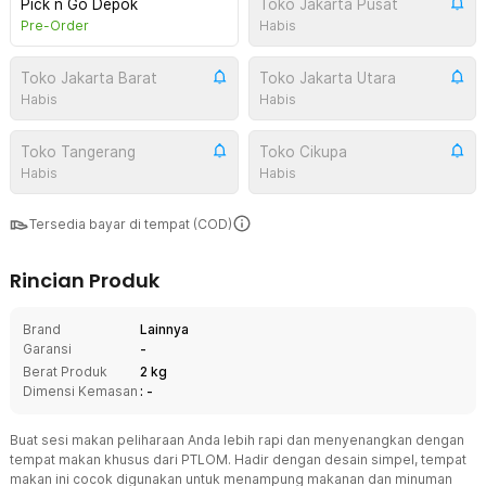
Pick n Go Depok
Toko Jakarta Pusat
Pre-Order
Habis
Toko Jakarta Barat
Toko Jakarta Utara
Habis
Habis
Toko Tangerang
Toko Cikupa
Habis
Habis
Tersedia bayar di tempat (COD)
Rincian Produk
Brand
Lainnya
Garansi
-
Berat Produk
2 kg
Dimensi Kemasan
: -
Buat sesi makan peliharaan Anda lebih rapi dan menyenangkan dengan
tempat makan khusus dari PTLOM. Hadir dengan desain simpel, tempat
makan ini cocok digunakan untuk menampung makanan dan minuman