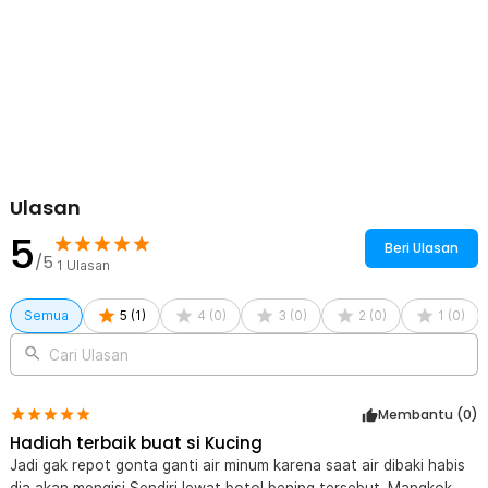
Kelengkapan Produk
Rincian yang Anda dapatkan untuk pembelian produk ini:
1 x PTLOM Tempat Makan Minum Hewan Peliharaan Feeding
Dishes - CH50501
1 x Mangkuk Stainless Steel
1 x Botol Plastik
1 x Wadah Mangkuk
Ulasan
5
Beri Ulasan
/5
1
Ulasan
Semua
5
(
1
)
4
(
0
)
3
(
0
)
2
(
0
)
1
(
0
)
Cari Ulasan
Membantu (
0
)
Hadiah terbaik buat si Kucing
Jadi gak repot gonta ganti air minum karena saat air dibaki habis