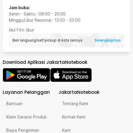
Jam buka:
Senin - Sabtu
:
09:00
-
20:00
Minggu/Libur Nasional
:
12:00
-
20:00
Idul Fitri
: libur
Selengkapnya
Beli langsung/self pickup di kota lainnya
Download Aplikasi JakartaNotebook
Layanan Pelanggan
JakartaNotebook
Bantuan
Tentang Kami
Klaim Garansi Produk
Kontak Kami
Biaya Pengiriman
Karir