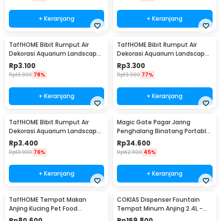
+ Keranjang
+ Keranjang
TaffHOME Bibit Rumput Air
TaffHOME Bibit Rumput Air
Dekorasi Aquarium Landscape
Dekorasi Aquarium Landscape
Ornament 10g Lucky Clover -
Ornament 10g Small Fescue -
Rp
3.100
Rp
3.300
H0027
H0027
Rp
13.900
78%
Rp
13.900
77%
+ Keranjang
+ Keranjang
TaffHOME Bibit Rumput Air
Magic Gate Pagar Jaring
Dekorasi Aquarium Landscape
Penghalang Binatang Portable
Ornament 10g Love Grass -
Pet Mesh Fence - TV1
Rp
3.400
Rp
34.600
H0027
Rp
13.900
76%
Rp
62.900
45%
+ Keranjang
+ Keranjang
TaffHOME Tempat Makan
COKIAS Dispenser Fountain
Anjing Kucing Pet Food
Tempat Minum Anjing 2.4L -
Dispenser - PET0640
DR008
Rp
80.600
Rp
159.800