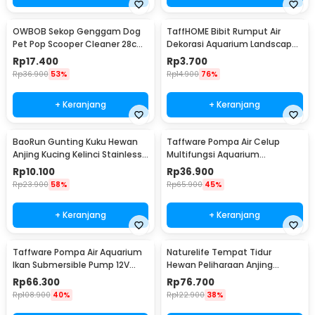
OWBOB Sekop Genggam Dog
TaffHOME Bibit Rumput Air
Pet Pop Scooper Cleaner 28cm
Dekorasi Aquarium Landscape
- A11707
Ornament - H0027
Rp
17.400
Rp
3.700
Rp
36.900
53%
Rp
14.900
76%
+ Keranjang
+ Keranjang
BaoRun Gunting Kuku Hewan
Taffware Pompa Air Celup
Anjing Kucing Kelinci Stainless
Multifungsi Aquarium
Steel - 5X
Submersible Pump 12V - QR30E
Rp
10.100
Rp
36.900
Rp
23.900
58%
Rp
65.900
45%
+ Keranjang
+ Keranjang
Taffware Pompa Air Aquarium
Naturelife Tempat Tidur
Ikan Submersible Pump 12V
Hewan Peliharaan Anjing
22W - 12V5M
Kucing Pet Dog Bed Size L -
Rp
66.300
Rp
76.700
NR884
Rp
108.900
40%
Rp
122.900
38%