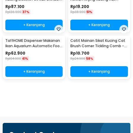
LX01
Removal Comb - AES0124
Rp
87.100
Rp
19.200
Rp
136.900
37%
Rp
38.900
51%
+ Keranjang
+ Keranjang
TaffHOME Dispenser Makanan
Catit Mainan Sikat Kucing Cat
Ikan Aquarium Automatic Food
Brush Corner Tickling Comb -
Timer - GA-300D
MO59
Rp
62.900
Rp
10.700
Rp
104.900
41%
Rp
24.900
58%
+ Keranjang
+ Keranjang
Beli Sekarang