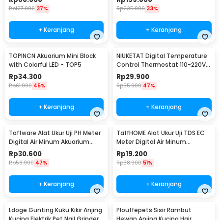
Rp
127.900
37%
Rp
235.900
33%
+ Keranjang
+ Keranjang
TOPINCN Akuarium Mini Block
NIUKETAT Digital Temperature
with Colorful LED - TOP5
Control Thermostat 110-220V
Sensor - W3230
Rp
34.300
Rp
29.900
Rp
61.900
45%
Rp
55.900
47%
+ Keranjang
+ Keranjang
Taffware Alat Ukur Uji PH Meter
TaffHOME Alat Ukur Uji TDS EC
Digital Air Minum Akuarium
Meter Digital Air Minum
Tester - PH02
Akuarium - E-1
Rp
30.600
Rp
19.200
Rp
56.900
47%
Rp
38.900
51%
+ Keranjang
+ Keranjang
Ldoge Gunting Kuku Kikir Anjing
Plouffepets Sisir Rambut
Kucing Elektrik Pet Nail Grinder -
Hewan Anjing Kucing Hair