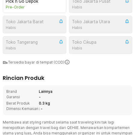
Pick n Go Depok
Toko Jakarta Pusat
Pre-Order
Habis
Toko Jakarta Barat
Toko Jakarta Utara
Habis
Habis
Toko Tangerang
Toko Cikupa
Habis
Habis
Tersedia bayar di tempat (COD)
Rincian Produk
Brand
Lainnya
Garansi
-
Berat Produk
0.3 kg
Dimensi Kemasan
: -
Membawa alat styling rambut selama saat traveling kini tak lagi
merepotkan dengan travel bag dari QEHIIE. Menawarkan kompartemen
utama yang luas, Anda bisa menggunakan organizer ini untuk menyimpan