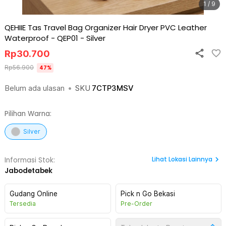
1 / 9
QEHIIE Tas Travel Bag Organizer Hair Dryer PVC Leather
Waterproof - QEP01
-
Silver
Rp
30.700
Rp
56.900
47
%
Belum ada ulasan
•
SKU
7CTP3MSV
Pilihan Warna:
Silver
Lihat
Lokasi Lainnya
Informasi Stok:
Jabodetabek
Gudang Online
Pick n Go Bekasi
Tersedia
Pre-Order