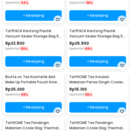
Rp
64.900
44%
Rp
126.900
38%
+ Keranjang
+ Keranjang
TaffPACK Kantong Plastik
TaffPACK Kantong Plastik
Vacuum Sealer Storage Bag 5
Vacuum Sealer Storage Bag 5
PCS 35x50cm - ZKD002
PCS 50x70cm - ZKD002
Rp
23.800
Rp
25.900
Rp
46.900
50%
Rp
49.900
49%
+ Keranjang
+ Keranjang
Biutte.co Tas Kosmetik Alat
TaffHOME Tas Insulasi
Make Up Portable Pouch Korean
Makanan Panas Dingin Cooler
Style - B4108
Thermal Bag 6 Inch - H07
Rp
25.200
Rp
15.100
Rp
48.900
49%
Rp
32.900
55%
+ Keranjang
+ Keranjang
TaffHOME Tas Pendingin
TaffHOME Tas Pendingin
Makanan Cooler Bag Thermal
Makanan Cooler Bag Thermal