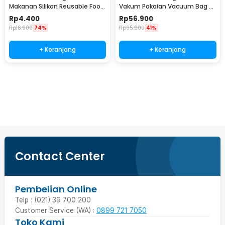
Makanan Silikon Reusable Food
Vakum Pakaian Vacuum Bag 8
Bag Ziplock Size S - PK-15
PCS with Hand Pump - SN1000
Rp
4.400
Rp
56.900
Rp
16.900
74%
Rp
95.900
41%
+ Keranjang
+ Keranjang
Beli Sekarang
Contact Center
Pembelian Online
Telp : (021) 39 700 200
Customer Service (WA) :
0899 721 7050
Toko Kami