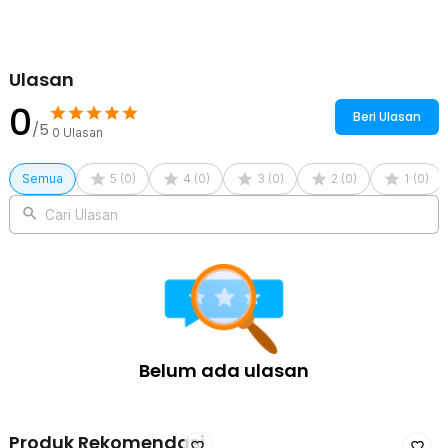
Kelengkapan Produk
Rincian yang Anda dapatkan untuk pembelian produk ini:
Ulasan
1 x QEHIIE Tas Travel Bag Organizer Hair Dryer PVC Leather
0
Waterproof - QEP01
Beri Ulasan
/5
0
Ulasan
Semua
5
(
0
)
4
(
0
)
3
(
0
)
2
(
0
)
1
(
0
)
Cari Ulasan
Belum ada ulasan
Produk Rekomendasi