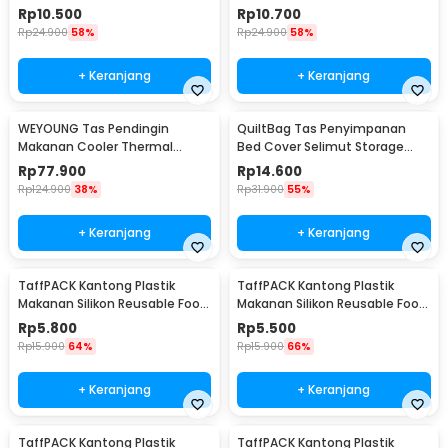
Insulated Bag 28x14x17cm -
Insulated Bag 21x14x17cm -
Rp
10.500
Rp
10.700
H24
H24
Rp
24.900
58%
Rp
24.900
58%
+ Keranjang
+ Keranjang
WEYOUNG Tas Pendingin
QuiltBag Tas Penyimpanan
Makanan Cooler Thermal
Bed Cover Selimut Storage
Insulated Bag 18L - M40
Bag Organizer 1 PCS - MT6
Rp
77.900
Rp
14.600
Rp
124.900
38%
Rp
31.900
55%
+ Keranjang
+ Keranjang
TaffPACK Kantong Plastik
TaffPACK Kantong Plastik
Makanan Silikon Reusable Food
Makanan Silikon Reusable Food
Bag Ziplock Size L - PK-15
Bag Ziplock Size M - PK-15
Rp
5.800
Rp
5.500
Rp
15.900
64%
Rp
15.900
66%
+ Keranjang
+ Keranjang
TaffPACK Kantong Plastik
TaffPACK Kantong Plastik