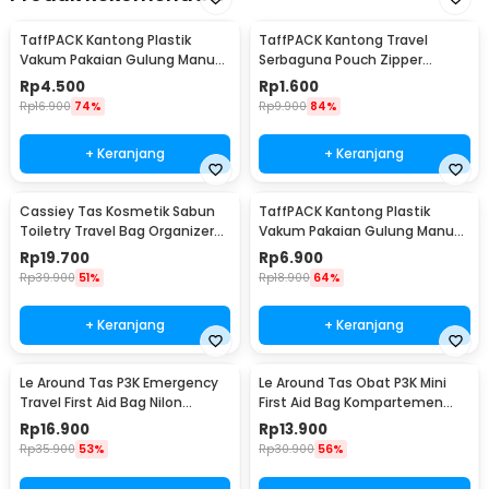
TaffPACK Kantong Plastik
TaffPACK Kantong Travel
Vakum Pakaian Gulung Manual
Serbaguna Pouch Zipper
40x60cm 1 PCS - TR028
Organizer 1 PCS - CC-003
Rp
4.500
Rp
1.600
Rp
16.900
74%
Rp
9.900
84%
+ Keranjang
+ Keranjang
Cassiey Tas Kosmetik Sabun
TaffPACK Kantong Plastik
Toiletry Travel Bag Organizer
Vakum Pakaian Gulung Manual
21x17x8cm - VER.2
1 PCS 39.5x60cm - VB-70
Rp
19.700
Rp
6.900
Rp
39.900
51%
Rp
18.900
64%
+ Keranjang
+ Keranjang
Le Around Tas P3K Emergency
Le Around Tas Obat P3K Mini
Travel First Aid Bag Nilon
First Aid Bag Kompartemen
23.7x13x7.5cm - LG129
Travel - A3079
Rp
16.900
Rp
13.900
Rp
35.900
53%
Rp
30.900
56%