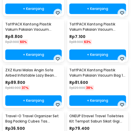
+ Keranjang
+ Keranjang
TaffPACK Kantong Plastik
TaffPACK Kantong Plastik
Vakum Pakaian Vacuum
Vakum Pakaian Vacuum
Compression Bag 1 PCS
Compression Bag 1 PCS
Rp
8.800
Rp
7.100
60x80cm - YK-1000
50x70cm - YK-1000
Rp
21.900
60%
Rp
18.900
63%
+ Keranjang
+ Keranjang
ZXZ Kursi Malas Angin Sofa
TaffPACK Kantong Plastik
Airbed Inflatable Lazy Bean
Vakum Pakaian Vacuum Bag 10
Bag 230x70cm - LZ081
PCS Hand Pump - SN09109
Rp
89.800
Rp
81.600
Rp
140.900
37%
Rp
129.900
38%
+ Keranjang
+ Keranjang
Travel-O Travel Organizer Set
ONEUP Etravel Travel Toiletries
Bag Packing Cubes Tas
Kit Tempat Sabun Sikat Gigi
Laundry 6 PCS - BIB-650
Handuk - YW46
Rp
36.500
Rp
79.400