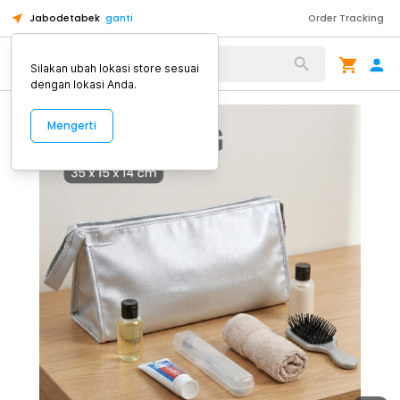
Jabodetabek
ganti
Order Tracking
Alat Kopi
Silakan ubah lokasi store sesuai
dengan lokasi Anda.
Mengerti