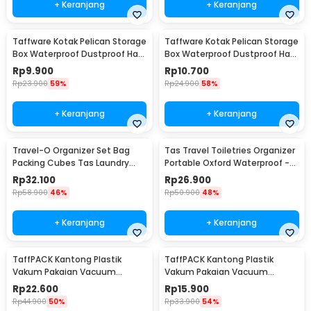
+ Keranjang
+ Keranjang
Taffware Kotak Pelican Storage
Taffware Kotak Pelican Storage
Box Waterproof Dustproof Hard
Box Waterproof Dustproof Hard
Case ABS S - G10/J020
Case ABS L - G10/J020
Rp
9.900
Rp
10.700
Rp
23.900
59%
Rp
24.900
58%
+ Keranjang
+ Keranjang
Travel-O Organizer Set Bag
Tas Travel Toiletries Organizer
Packing Cubes Tas Laundry
Portable Oxford Waterproof -
Multi Size 6 PCS - BIB-610
F119
Rp
32.100
Rp
26.900
Rp
58.900
46%
Rp
50.900
48%
+ Keranjang
+ Keranjang
TaffPACK Kantong Plastik
TaffPACK Kantong Plastik
Vakum Pakaian Vacuum
Vakum Pakaian Vacuum
Compression Bag 1 PCS L -
Compression Bag 1 PCS
Rp
22.600
Rp
15.900
SN024
80x110cm - YK-1000
Rp
44.900
50%
Rp
33.900
54%