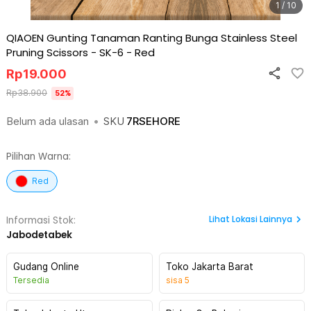
1 / 10
QIAOEN Gunting Tanaman Ranting Bunga Stainless Steel
Pruning Scissors - SK-6
-
Red
Rp
19.000
Rp
38.900
52
%
Belum ada ulasan
•
SKU
7RSEHORE
Pilihan Warna:
Red
Lihat
Lokasi Lainnya
Informasi Stok:
Jabodetabek
Gudang Online
Toko Jakarta Barat
Tersedia
sisa
5