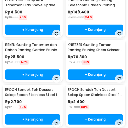
Tanaman Hias Shovel Spade
Telescopic Garden Pruning
Gardening Tools 3 PCS -
Shear Scissors - 2026
Rp
4.600
Rp
149.400
LXY549
Rp
16.900
73%
Rp
225.900
34%
+ Keranjang
+ Keranjang
BRKEN Gunting Tanaman dan
KNIFEZER Gunting Taman
Dahan Ranting Garden Pruning
Ranting Pruning Shear Scissors
Shears Scissors - XH-Y
20mm - 1025
Rp
28.800
Rp
70.300
Rp
53.900
47%
Rp
114.900
39%
+ Keranjang
+ Keranjang
EPOCH Sendok Teh Dessert
EPOCH Sendok Teh Dessert
Sekop Spoon Stainless Steel 1
Sekop Spoon Stainless Steel 1
PCS Square - LXY550
PCS Round - LXY550
Rp
2.700
Rp
2.400
Rp
12.900
80%
Rp
11.900
80%
+ Keranjang
+ Keranjang