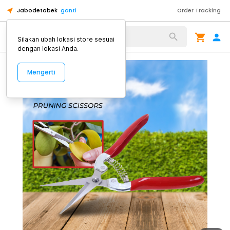
Jabodetabek
ganti
Order Tracking
Alat Kopi
Silakan ubah lokasi store sesuai
dengan lokasi Anda.
Mengerti