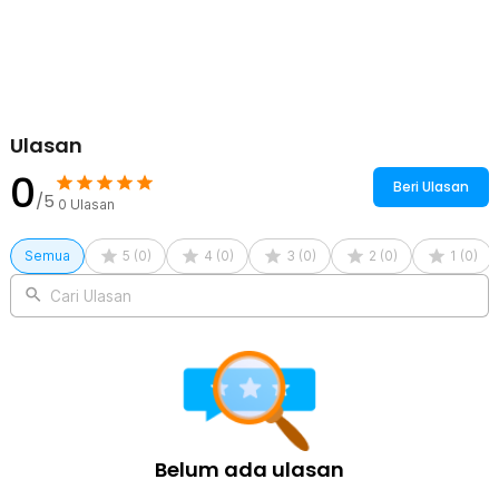
Kelengkapan Produk
Rincian yang Anda dapatkan untuk pembelian produk ini:
1 x QIAOEN Gunting Tanaman Ranting Bunga Stainless Steel
Pruning Scissors - SK-6
Ulasan
0
Beri Ulasan
/5
0
Ulasan
Semua
5
(
0
)
4
(
0
)
3
(
0
)
2
(
0
)
1
(
0
)
Cari Ulasan
Belum ada ulasan