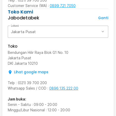
Telp : (021) 39 700 200
Customer Service (WA) :
0899 721 7050
Toko Kami
Jabodetabek
Ganti
Lokasi
Jakarta Pusat
Toko
Bendungan Hilir Raya Blok G1 No. 10
Jakarta Pusat
DKI Jakarta
10210
Lihat google maps
Telp
:
(021) 39 700 200
Whatsapp Sales / COD
:
0896 135 222 00
Jam buka:
Senin - Sabtu
:
09:00
-
20:00
Minggu/Libur Nasional
:
12:00
-
20:00