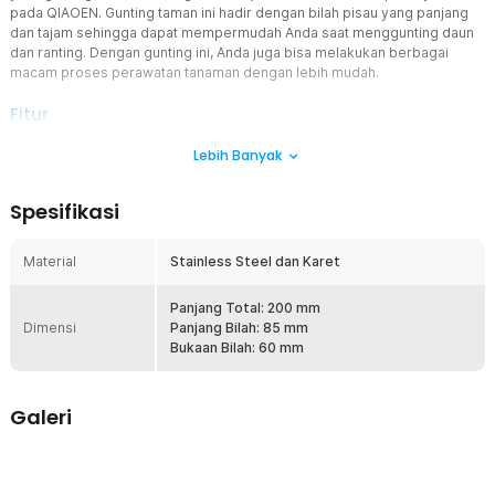
pada QIAOEN. Gunting taman ini hadir dengan bilah pisau yang panjang
dan tajam sehingga dapat mempermudah Anda saat menggunting daun
dan ranting. Dengan gunting ini, Anda juga bisa melakukan berbagai
macam proses perawatan tanaman dengan lebih mudah.
Fitur
Gunting Khusus Tanaman
Lebih Banyak
Gunting ini didesain khusus untuk memudahkan Anda berkebun dan
merawat tanaman. Bagian bilah dan handlenya yang panjang
Spesifikasi
memudahkan Anda untuk memotong bagian tumbuhan yang sulit
dijangkau. Bilah bergerigi dapat membantu Anda untuk memotong
dahan dan daun dengan lebih mudah.
Material
Stainless Steel dan Karet
Material Berkualitas
Mata pisau dari gunting ini terbuat dari stainless steel yang sangat
Panjang Total: 200 mm
Dimensi
tajam dan keras sehingga dapat memotong tumbuhan dengan
Panjang Bilah: 85 mm
sangat mudah. Bagian handle dilapisi dengan karet agar tidak
Bukaan Bilah: 60 mm
mudah slip saat Anda gunakan.
Gagang Nyaman Dipakai
Galeri
Gagang dari gunting ini memiliki bentuk ergonomis sehingga
nyaman saat digunakan. Terdapat juga sistem pengunci di bagian
ujung handle sehingga gunting ini aman untuk disimpan dan dibawa.