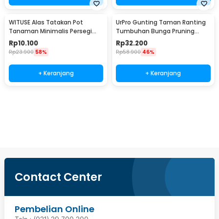
WITUSE Alas Tatakan Pot
UrPro Gunting Taman Ranting
Tanaman Minimalis Persegi
Tumbuhan Bunga Pruning
Panjang Bamboo Tray
Scissors 25mm - SK5
Rp
10.100
Rp
32.200
175x88x10mm - EQF301
Rp
23.900
58%
Rp
58.900
46%
+ Keranjang
+ Keranjang
Beli Sekarang
Contact Center
Pembelian Online