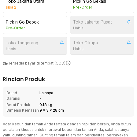
Toko Jakarta Utara
Pick n Go Bekasi
sisa
2
Pre-Order
Pick n Go Depok
Toko Jakarta Pusat
Pre-Order
Habis
Toko Tangerang
Toko Cikupa
Habis
Habis
Tersedia bayar di tempat (COD)
Rincian Produk
Brand
Lainnya
Garansi
-
Berat Produk
0.18 kg
Dimensi Kemasan
9
x
3
x
28
cm
Agar kebun dan taman Anda tertata dengan rapi dan bersih, Anda butuh
peralatan khusus untuk merawat kebun dan taman Anda, salah satunya
yaitu gunting taman. Gunting taman tajam dan berkualitas, percayakan