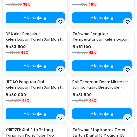
Rp
109.900
39%
Rp
47.900
49%
+ Keranjang
+ Keranjang
DPA Alat Pengukur
Taffware Pengukur
Kelembapan Tanah Soil Moist
Temperatur dan Kelembapan
PH Detector Analyzer - DPA301
Tanah Soil PH - TPH01803
Rp
33.900
Rp
51.100
Rp
61.900
46%
Rp
87.900
42%
+ Keranjang
+ Keranjang
HEDAO Pengukur 3in1
Pot Tanaman Besar Minimalis
Kelembapan Tanah Soil Moist
Jumbo Fabric Breathable -
pH Analyzer - TL00378
DFT24
Rp
30.000
Rp
31.800
Rp
55.900
47%
Rp
58.900
47%
+ Keranjang
+ Keranjang
KNIFEZER Alat Pita Batang
Taffware Stop Kontak Timer
Tanaman Plant Tape Tool
Switch Digital 10 Program EU