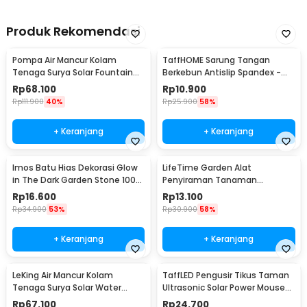
Produk Rekomendasi
Pompa Air Mancur Kolam
TaffHOME Sarung Tangan
Tenaga Surya Solar Fountain
Berkebun Antislip Spandex -
7V 1.5W 200L/H - GY-D-001
CZ-0146
Rp
68.100
Rp
10.900
Rp
111.900
40%
Rp
25.900
58%
+ Keranjang
+ Keranjang
Imos Batu Hias Dekorasi Glow
LifeTime Garden Alat
in The Dark Garden Stone 100
Penyiraman Tanaman
PCS - HC0043
Otomatis Micro Drip 2 PCS -
Rp
16.600
Rp
13.100
95109
Rp
34.900
53%
Rp
30.900
58%
+ Keranjang
+ Keranjang
LeKing Air Mancur Kolam
TaffLED Pengusir Tikus Taman
Tenaga Surya Solar Water
Ultrasonic Solar Power Mouse
Fountain - AS10A
Repellent - HR-533
Rp
67.100
Rp
24.700