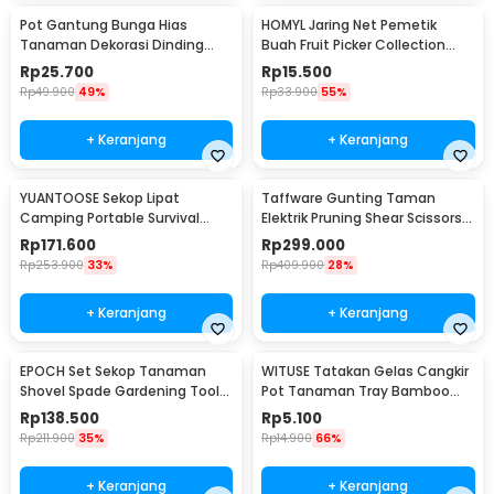
Pot Gantung Bunga Hias
HOMYL Jaring Net Pemetik
Tanaman Dekorasi Dinding
Buah Fruit Picker Collection
Vertical Garden 9 Slot - HY001-
Head 14cm - HM16
Rp
25.700
Rp
15.500
GR-5
Rp
49.900
49%
Rp
33.900
55%
+ Keranjang
+ Keranjang
YUANTOOSE Sekop Lipat
Taffware Gunting Taman
Camping Portable Survival
Elektrik Pruning Shear Scissors
Tactical Shovel 75cm - D14-10
48Vf 1500mAh - VIO48
Rp
171.600
Rp
299.000
Rp
253.900
33%
Rp
409.900
28%
+ Keranjang
+ Keranjang
EPOCH Set Sekop Tanaman
WITUSE Tatakan Gelas Cangkir
Shovel Spade Gardening Tools
Pot Tanaman Tray Bamboo
10 PCS - LXY55
Coaster 85mm - EQF301
Rp
138.500
Rp
5.100
Rp
211.900
35%
Rp
14.900
66%
+ Keranjang
+ Keranjang