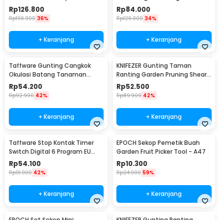
Tapener Machine - VK20
Plug 16A 230V - KWE-TM02-EU
Rp
126.800
Rp
84.000
Rp
196.900
36%
Rp
126.000
34%
+ Keranjang
+ Keranjang
Taffware Gunting Cangkok
KNIFEZER Gunting Taman
Okulasi Batang Tanaman
Ranting Garden Pruning Shear
Grafting Pruning Tool - 210
Scissors - W238
Rp
54.200
Rp
52.500
Rp
92.900
42%
Rp
89.900
42%
+ Keranjang
+ Keranjang
Taffware Stop Kontak Timer
EPOCH Sekop Pemetik Buah
Switch Digital 6 Program EU
Garden Fruit Picker Tool - A47
Plug 16A 230V - W03
Rp
54.100
Rp
10.300
Rp
91.900
42%
Rp
24.900
59%
+ Keranjang
+ Keranjang
EPOCH Set Sekop Mini
KNIFEZER Gunting Ranting