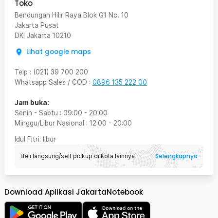
Toko
Bendungan Hilir Raya Blok G1 No. 10
Jakarta Pusat
DKI Jakarta
10210
Lihat google maps
Telp
:
(021) 39 700 200
Whatsapp Sales / COD
:
0896 135 222 00
Jam buka:
Senin - Sabtu
:
09:00
-
20:00
Minggu/Libur Nasional
:
12:00
-
20:00
Idul Fitri
: libur
Selengkapnya
Beli langsung/self pickup di kota lainnya
Download Aplikasi JakartaNotebook