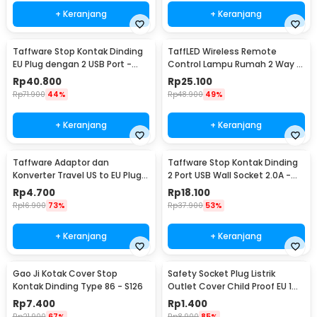
+ Keranjang
+ Keranjang
Taffware Stop Kontak Dinding
TaffLED Wireless Remote
EU Plug dengan 2 USB Port -
Control Lampu Rumah 2 Way -
SCN2
YAM802
Rp
40.800
Rp
25.100
Rp
71.900
44%
Rp
48.900
49%
+ Keranjang
+ Keranjang
Taffware Adaptor dan
Taffware Stop Kontak Dinding
Konverter Travel US to EU Plug
2 Port USB Wall Socket 2.0A -
10A 250V 1 PCS - WN-20
ES-USB-2
Rp
4.700
Rp
18.100
Rp
16.900
73%
Rp
37.900
53%
+ Keranjang
+ Keranjang
Gao Ji Kotak Cover Stop
Safety Socket Plug Listrik
Kontak Dinding Type 86 - S126
Outlet Cover Child Proof EU 1
PCS
Rp
7.400
Rp
1.400
Rp
21.900
67%
Rp
8.900
85%