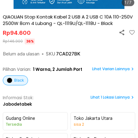
1 / 7
QIAOLIAN Stop Kontak Kabel 2 USB A 2 USB C 10A 110-250V
2500W 8cm 4 Lubang - QL-1119U/QL-1118U
-
Black
Rp
94.600
Rp
146.900
36
%
Belum ada ulasan
•
SKU
7CAD27BK
Lihat Varian Lainnya
Pilihan Varian:
1
Warna,
2 Jumlah Port
Black
Lihat
1
Lokasi Lainnya
Informasi Stok:
Jabodetabek
Gudang Online
Toko Jakarta Utara
Tersedia
sisa
2