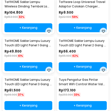
TaffHOME Saklar Lampu
Taffware Loop Universal Travel
Wireless Dinding Tembok Lamp
Adaptor Colokan Charger
Switch RF 433MHz 3 Gang 3
Adapter 2500W - N16
Rp
104.800
Rp
9.500
Receiver - WHK01
Rp
153.900
32%
Rp
22.900
59%
+ Keranjang
+ Keranjang
TaffHOME Saklar Lampu Luxury
TaffHOME Saklar Lampu Luxury
Touch LED Light Panel 1 Gang -
Touch LED Light Panel 2 Gang -
AO-001
AO-001
Rp
49.800
Rp
56.400
Rp
83.900
41%
Rp
95.900
42%
+ Keranjang
+ Keranjang
TaffHOME Saklar Lampu Luxury
Tuya Pengatur Gas Pintar
Touch LED Light Panel 3 Gang -
Smart WiFi Control Water Valve
AO-001
Gas Controller - YB5
Rp
61.500
Rp
173.100
Rp
96.900
37%
Rp
255.900
33%
+ Keranjang
+ Keranjang