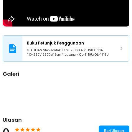
belakang juga memudahkan pemasangan di dinding agar meja
tetap rapi.
Kelengkapan Produk
Rincian yang Anda dapatkan untuk pembelian produk ini:
1 x QIAOLIAN Stop Kontak Kabel 2 USB A 2 USB C 10A 110-250V
2500W 8cm - QL-1119U/QL-1118U
Buku Petunjuk Penggunaan
QIAOLIAN Stop Kontak Kabel 2 USB A 2 USB C 10A
110-250V 2500W 8cm 4 Lubang - QL-1119U/QL-1118U
Galeri
Ulasan
Beri Ulasan