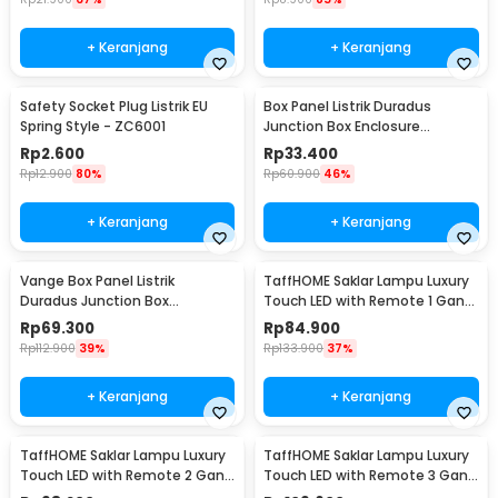
+ Keranjang
+ Keranjang
Safety Socket Plug Listrik EU
Box Panel Listrik Duradus
Spring Style - ZC6001
Junction Box Enclosure
Waterproof 158x90mm - B1589
Rp
2.600
Rp
33.400
Rp
12.900
80%
Rp
60.900
46%
+ Keranjang
+ Keranjang
Vange Box Panel Listrik
TaffHOME Saklar Lampu Luxury
Duradus Junction Box
Touch LED with Remote 1 Gang
Waterproof 238x160x90mm -
- XJG-DH001
Rp
69.300
Rp
84.900
VG-I01
Rp
112.900
39%
Rp
133.900
37%
+ Keranjang
+ Keranjang
TaffHOME Saklar Lampu Luxury
TaffHOME Saklar Lampu Luxury
Touch LED with Remote 2 Gang
Touch LED with Remote 3 Gang
- XJG-DH001
- XJG-DH001