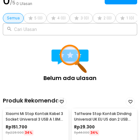
0
/5
0
Ulasan
Semua
5
(
0
)
4
(
0
)
3
(
0
)
2
(
0
)
1
(
0
)
Cari Ulasan
Belum ada ulasan
Produk Rekomendasi
Xiaomi Mi Stop Kontak Kabel 3
Taffware Stop Kontak Dinding
Socket Universal 3 USB A 1.8M
Universal UK EU US dan 2 USB
250V 2500W - XMCXB01QMN
Port - ATH1
Rp
151.700
Rp
29.300
(ORIGINAL)
Rp
228.900
34%
Rp
44.000
34%