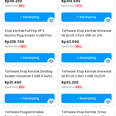
Rp
98.200
Rp
109.600
Rp
151.900
36%
Rp
173.900
37%
+ Keranjang
+ Keranjang
Stop Kontak Pull Pop UP 3
Taffware Stop Kontak Universal
Electric Plug Socket 2 USB Port
UK EU US 2 Port USB On Off
EU - PDU
Switch - LC-20
Rp
236.700
Rp
43.500
Rp
324.900
28%
Rp
66.000
35%
+ Keranjang
+ Keranjang
Taffware Stop Kontak Dinding
Taffware Stop Kontak Universal
Socket Universal 2 USB A Switch
UK EU US 2 Slot 2 USB On/Off
250V - LC-19
Switch - LC-86
Rp
31.400
Rp
52.200
Rp
48.000
35%
Rp
89.900
42%
+ Keranjang
+ Keranjang
Taffware Programmable
Taffware Stop Kontak Timer