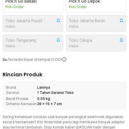
Pick n Go Bekasi
Pick n Go Depok
Pre-Order
Pre-Order
Toko Jakarta Pusat
Toko Jakarta Barat
Habis
Habis
Toko Tangerang
Toko Cikupa
Habis
Habis
Tersedia bayar di tempat (COD)
Rincian Produk
Brand
Lainnya
Garansi
1 Tahun Garansi Toko
Berat Produk
0.55 kg
Dimensi Kemasan
26
x
15
x
7
cm
Sering kehabisan colokan saat banyak perangkat elektronik digunakan
secara bersamaan? Kini Anda tidak perlu lagi membawa banyak adaptor
atau terminal tambahan. Stop kontak kabel QIAOLIAN hadir dengan