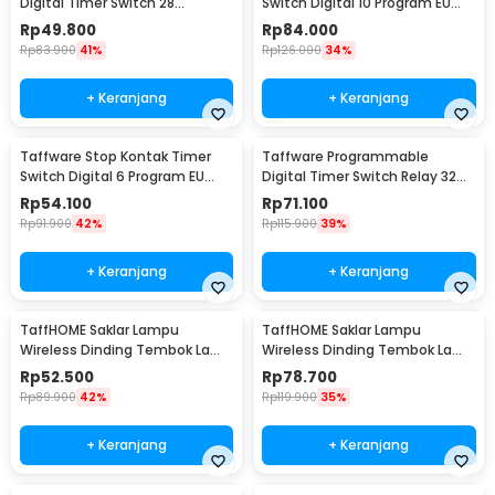
Digital Timer Switch 28
Switch Digital 10 Program EU
Program 220V/25A(16A) -
Plug 16A 230V - KWE-TM02-EU
Rp
49.800
Rp
84.000
THC30A
Rp
83.900
41%
Rp
126.000
34%
+ Keranjang
+ Keranjang
Taffware Stop Kontak Timer
Taffware Programmable
Switch Digital 6 Program EU
Digital Timer Switch Relay 32
Plug 16A 230V - W03
Program 220V - KG316T
Rp
54.100
Rp
71.100
Rp
91.900
42%
Rp
115.900
39%
+ Keranjang
+ Keranjang
TaffHOME Saklar Lampu
TaffHOME Saklar Lampu
Wireless Dinding Tembok Lamp
Wireless Dinding Tembok Lamp
Switch RF 433MHz 1 Gang 1
Switch RF 433MHz 2 Gang 2
Rp
52.500
Rp
78.700
Receiver - WHK01
Receiver - WHK01
Rp
89.900
42%
Rp
119.900
35%
+ Keranjang
+ Keranjang