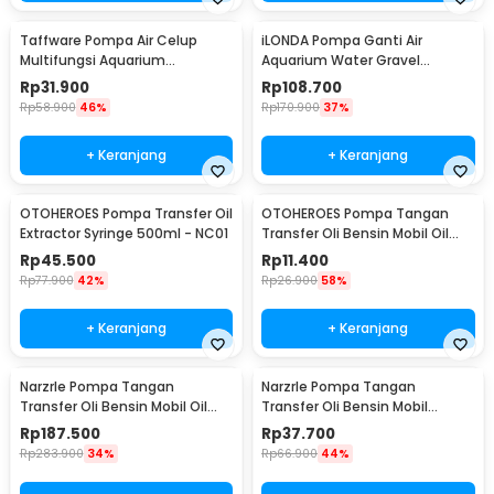
Taffware Pompa Air Celup
iLONDA Pompa Ganti Air
Multifungsi Aquarium
Aquarium Water Gravel
Submersible Pump 9V 3W -
Cleaner Pump 520L/H - L68
Rp
31.900
Rp
108.700
1020
Rp
58.900
46%
Rp
170.900
37%
+ Keranjang
+ Keranjang
OTOHEROES Pompa Transfer Oil
OTOHEROES Pompa Tangan
Extractor Syringe 500ml - NC01
Transfer Oli Bensin Mobil Oil
Extractor with Selang 1M - NC02
Rp
45.500
Rp
11.400
Rp
77.900
42%
Rp
26.900
58%
+ Keranjang
+ Keranjang
NarzrIe Pompa Tangan
NarzrIe Pompa Tangan
Transfer Oli Bensin Mobil Oil
Transfer Oli Bensin Mobil
Extractor 1.5L - NC03
Extractor 200ml - NC25
Rp
187.500
Rp
37.700
Rp
283.900
34%
Rp
66.900
44%