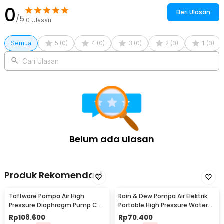
0
Beri Ulasan
/5
0
Ulasan
Semua
5
(
0
)
4
(
0
)
3
(
0
)
2
(
0
)
1
(
0
)
Cari Ulasan
Belum ada ulasan
Produk Rekomendasi
Taffware Pompa Air High
Rain & Dew Pompa Air Elektrik
Pressure Diaphragm Pump Car
Portable High Pressure Water
Wash 0.55 MPa 80W - D-1
Pump 12V - DP-726
Rp
108.600
Rp
70.400