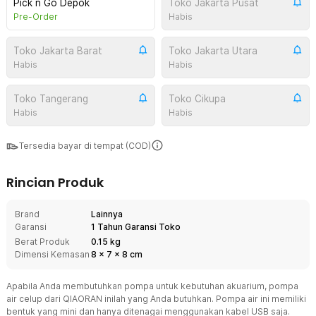
Pick n Go Depok
Toko Jakarta Pusat
Pre-Order
Habis
Toko Jakarta Barat
Toko Jakarta Utara
Habis
Habis
Toko Tangerang
Toko Cikupa
Habis
Habis
Tersedia bayar di tempat (COD)
Rincian Produk
Brand
Lainnya
Garansi
1 Tahun Garansi Toko
Berat Produk
0.15 kg
Dimensi Kemasan
8
x
7
x
8
cm
Apabila Anda membutuhkan pompa untuk kebutuhan akuarium, pompa
air celup dari QIAORAN inilah yang Anda butuhkan. Pompa air ini memiliki
bentuk yang mini dan hanya ditenagai menggunakan kabel USB saja.