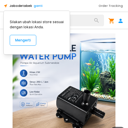
Jabodetabek
ganti
Order Tracking
Alat Kopi
Silakan ubah lokasi store sesuai
dengan lokasi Anda.
Mengerti