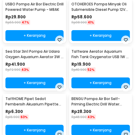
USBO Pompa Air Bor Electric Drill
OTOHEROES Pompa Minyak Oli
Powered Water Pump - M8AK
Submersible Diesel Pump 12V
51mm - BXG38
Rp
29.800
Rp
58.600
Rp
55.900
47%
Rp
98.900
41%
+ Keranjang
+ Keranjang
Sea Star 3in1 Pompa Air Udara
Taffware Aerator Aquarium
Oxygen Aquarium Aerator 3W -
Fish Tank Oxygenator USB 1W -
HX-1100L
AB479
Rp
41.900
Rp
19.900
Rp
72.900
43%
Rp
40.900
52%
+ Keranjang
+ Keranjang
TaffHOME Pipet Sedot
BENGU Pompa Air Bor Self-
Pembersih Akuarium Pipette
Priming Electric Drill Water
Siphone Pump 30ml - NC03
Pump - JET101
Rp
6.300
Rp
28.300
Rp
16.900
63%
Rp
48.900
43%
+ Keranjang
+ Keranjang