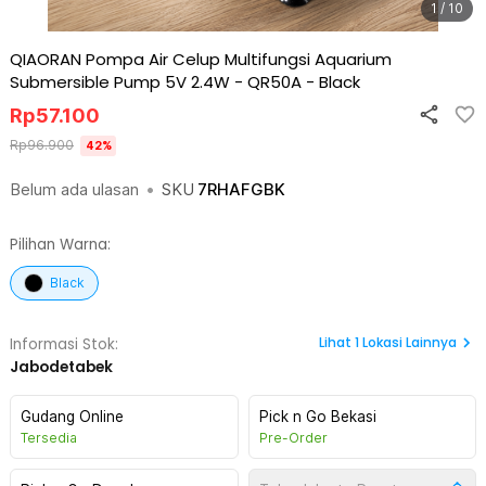
1 / 10
QIAORAN Pompa Air Celup Multifungsi Aquarium
Submersible Pump 5V 2.4W - QR50A
-
Black
Rp
57.100
Rp
96.900
42
%
Belum ada ulasan
•
SKU
7RHAFGBK
Pilihan Warna:
Black
Lihat
1
Lokasi Lainnya
Informasi Stok:
Jabodetabek
Gudang Online
Pick n Go Bekasi
Tersedia
Pre-Order