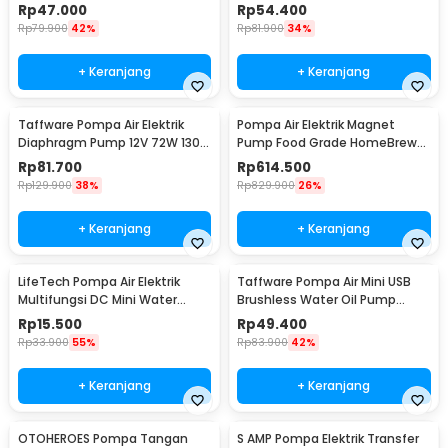
3.5L/min - DP-521
12V - YB-028
Rp
47.000
Rp
54.400
Rp
79.900
42%
Rp
81.900
34%
+ Keranjang
+ Keranjang
Taffware Pompa Air Elektrik
Pompa Air Elektrik Magnet
Diaphragm Pump 12V 72W 130
Pump Food Grade HomeBrew
PSI - DP-538
Wine 10W 19L/Min - MP-15RM
Rp
81.700
Rp
614.500
Rp
129.900
38%
Rp
829.900
26%
+ Keranjang
+ Keranjang
LifeTech Pompa Air Elektrik
Taffware Pompa Air Mini USB
Multifungsi DC Mini Water
Brushless Water Oil Pump
Pump 4.8W 12V - 365B-7
Submersible 5V - QR30A
Rp
15.500
Rp
49.400
Rp
33.900
55%
Rp
83.900
42%
+ Keranjang
+ Keranjang
OTOHEROES Pompa Tangan
S AMP Pompa Elektrik Transfer