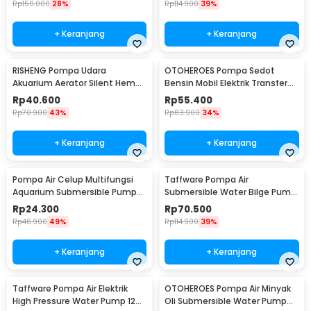
Rp
150.000
28%
Rp
114.900
39%
+ Keranjang
+ Keranjang
RISHENG Pompa Udara
OTOHEROES Pompa Sedot
Akuarium Aerator Silent Hemat
Bensin Mobil Elektrik Transfer
Energi 2.4W - RS-511
Pump 38mm DC 12V - CT-14
Rp
40.600
Rp
55.400
Rp
70.900
43%
Rp
83.900
34%
+ Keranjang
+ Keranjang
Pompa Air Celup Multifungsi
Taffware Pompa Air
Aquarium Submersible Pump
Submersible Water Bilge Pump
12V 6W - YX-385
12 V - CH8028
Rp
24.300
Rp
70.500
Rp
46.900
49%
Rp
114.900
39%
+ Keranjang
+ Keranjang
Taffware Pompa Air Elektrik
OTOHEROES Pompa Air Minyak
High Pressure Water Pump 12V
Oli Submersible Water Pump