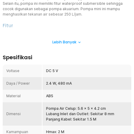
Selain itu, pompa ini memiliki fitur waterproof submersible sehingga
cocok digunakan sebagai pompa akuarium. Pompa mini ini mampu
menghasilkan tekanan air sebesar 250 L/jam.
Fitur
Colokan USB
Lebih Banyak
Pompa air celup dengan bentuk mini dan ditenagai hanya
menggunakan kabel USB saja, meskipun demikian pompa mini ini
mampu menghasilkan tekanan air sebesar 250 L/jam.
Spesifikasi
Pompa Air Submersible
Memiliki fitur waterproof submersible sehingga cocok digunakan
Voltase
DC 5 V
sebagai pompa akuarium. Pompa air celup ini awet digunakan
dalam jangka waktu lama berkat fitur waterproof IP68 yang sangat
Daya / Power
baik.
2.4 W, 480 mA
Ukuran Kecil
Material
ABS
Hadir dengan bentuk kecil dan juga low power consumption
sehingga cocok digunakan untuk berbagai keperluan seperti
akuarium, car cooling, humidifier, air conditioner, dan kebutuhan
Pompa Air Celup: 5.6 x 5 x 4.2 cm
Dimensi
sirkulasi air lainnya.
Lubang Inlet dan Outlet: Sekitar 8 mm
Panjang Kabel: Sekitar 1.5 M
Kelengkapan Produk
Kamampuan
Hmax: 2 M