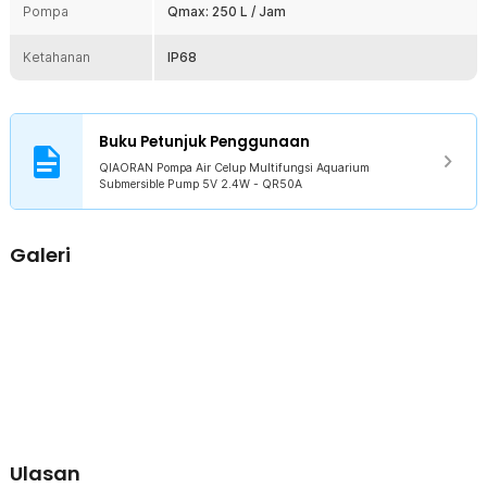
Rincian yang Anda dapatkan untuk pembelian produk ini:
Pompa
Qmax: 250 L / Jam
1 x QIAORAN Pompa Air Celup Multifungsi Aquarium Submersible
Pump 5V 2.4W - QR50A
Ketahanan
IP68
1 x Filter
1 x Panduan Penggunaan
Buku Petunjuk Penggunaan
QIAORAN Pompa Air Celup Multifungsi Aquarium
Submersible Pump 5V 2.4W - QR50A
Galeri
Ulasan