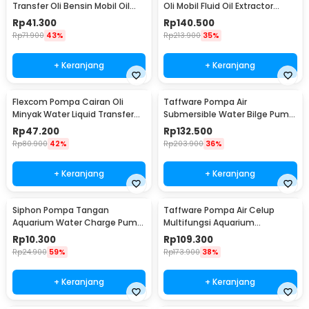
Transfer Oli Bensin Mobil Oil
Oli Mobil Fluid Oil Extractor
Pump - NC01
Pump 12V - A3
Rp
41.300
Rp
140.500
Rp
71.900
43%
Rp
213.900
35%
+ Keranjang
+ Keranjang
Flexcom Pompa Cairan Oli
Taffware Pompa Air
Minyak Water Liquid Transfer
Submersible Water Bilge Pump
Pump - JT-600
12V - BL-2512SI
Rp
47.200
Rp
132.500
Rp
80.900
42%
Rp
203.900
36%
+ Keranjang
+ Keranjang
Siphon Pompa Tangan
Taffware Pompa Air Celup
Aquarium Water Charge Pump
Multifungsi Aquarium
1.7M - NC02
Submersible Pump 12V 30W -
Rp
10.300
Rp
109.300
ZYW890
Rp
24.900
59%
Rp
173.900
38%
+ Keranjang
+ Keranjang