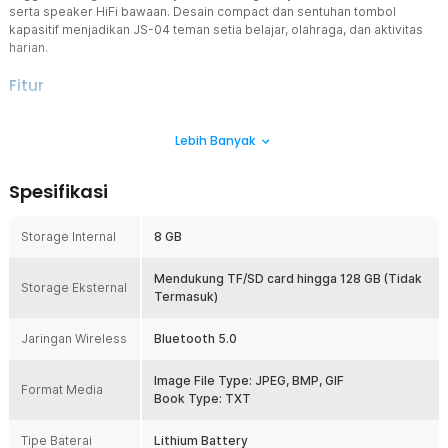
serta speaker HiFi bawaan. Desain compact dan sentuhan tombol
kapasitif menjadikan JS-04 teman setia belajar, olahraga, dan aktivitas
harian.
Fitur
Beta Speaker Out
Lebih Banyak
Dilengkapi unit speaker frekuensi tinggi dengan tweeter logam
tersembunyi di bagian belakang, menghasilkan suara lantang
dan jernih langsung dari perangkat.
Kamu bisa menikmati lagu,
Spesifikasi
podcast, atau audio favorit langsung dari speaker bawaan tanpa
earphone, atau pilih mode privat dengan mencolokkan earphone
Cocok untuk belajar
kabel via port jack, fleksibel sesuai situasi.
Storage Internal
8 GB
bersama, olahraga santai, atau sekadar bersantai di kamar.
Bluetooth 5.0 HiFi Lossless
Mendukung TF/SD card hingga 128 GB (Tidak
Storage Eksternal
Termasuk)
Dengan teknologi Bluetooth 5.0,
MP3 digital audio player
terhubung stabil ke speaker atau TWS dengan latensi rendah
Jaringan Wireless
Bluetooth 5.0
dan kualitas suara lossless. Format MP3 dan MP4 didukung
penuh sehingga setiap detail nada tersampaikan tanpa distorsi
pengalaman mendengarkan yang sesungguhnya memanjakan
Image File Type: JPEG, BMP, GIF
Format Media
telinga.
Book Type: TXT
Kontrol Mudah dengan Backlight
Tipe Baterai
Lithium Battery
Tombol sentuh kapasitif millisecond-level memberikan respons