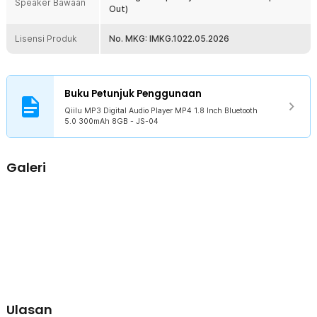
Speaker Bawaan
1 x Earphone
Out)
1 x Panduan Penggunaan
Lisensi Produk
No. MKG: IMKG.1022.05.2026
Buku Petunjuk Penggunaan
Qiilu MP3 Digital Audio Player MP4 1.8 Inch Bluetooth
5.0 300mAh 8GB - JS-04
Galeri
Ulasan