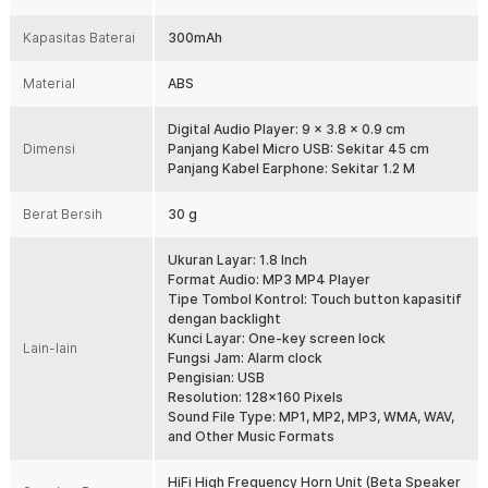
instan tanpa tekanan berlebih dan tanpa suara berisik. Lampu
Kapasitas Baterai
300mAh
latar tombol menyala otomatis dalam kondisi gelap sehingga
kamu dapat mengoperasikan perangkat dengan nyaman di
malam hari tanpa mengganggu orang sekitar.
Material
ABS
TF Card Hingga 128 GB
Digital Audio Player: 9 x 3.8 x 0.9 cm
Memori internal 8 GB sudah cukup untuk ribuan lagu dan siap
Dimensi
Panjang Kabel Micro USB: Sekitar 45 cm
digunakan langsung dari kotak.
MP3 digital audio player ini
Panjang Kabel Earphone: Sekitar 1.2 M
lot TF card memungkinkan ekspansi
mampu pendukung s
penyimpanan hingga 128 GB yang dapat Anda beli secara
Berat Bersih
30 g
terpisah.
Kunci Layar dengan Satu Sentuhan
Ukuran Layar: 1.8 Inch
Tombol kunci layar di sisi perangkat mencegah perubahan lagu
Format Audio: MP3 MP4 Player
atau volume akibat sentuhan tak disengaja saat disimpan di
Tipe Tombol Kontrol: Touch button kapasitif
saku atau tas. Hanya dengan
atu tekan untuk mengunci, satu
s
dengan backlight
tekan untuk aktif kembali, praktis dan efisien di setiap situasi.
Kunci Layar: One-key screen lock
Lain-lain
Fungsi Jam: Alarm clock
Kelengkapan Produk
Pengisian: USB
Resolution: 128x160 Pixels
Rincian yang Anda dapatkan untuk pembelian produk ini:
Sound File Type: MP1, MP2, MP3, WMA, WAV,
1 x Qiilu MP3 Digital Audio Player MP4 1.8 Inch Bluetooth 5.0
and Other Music Formats
300mAh 8GB - JS-04
1 x Kabel Daya Micro USB
HiFi High Frequency Horn Unit (Beta Speaker