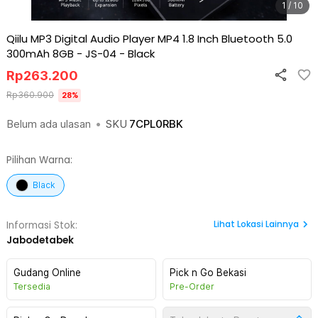
1 / 10
Qiilu MP3 Digital Audio Player MP4 1.8 Inch Bluetooth 5.0
300mAh 8GB - JS-04
-
Black
Rp
263.200
Rp
360.900
28
%
Belum ada ulasan
•
SKU
7CPL0RBK
Pilihan Warna:
Black
Lihat
Lokasi Lainnya
Informasi Stok:
Jabodetabek
Gudang Online
Pick n Go Bekasi
Tersedia
Pre-Order