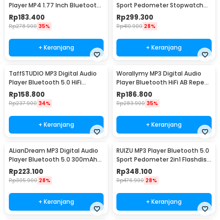
Player MP4 1.77 Inch Bluetooth
Sport Pedometer Stopwatch
4.2 500mAh 8GB - SD-01
Portable Clip 8GB - X52
Rp
183.400
Rp
299.300
Rp
278.900
35%
Rp
410.900
28%
+ Keranjang
+ Keranjang
TaffSTUDIO MP3 Digital Audio
Worallymy MP3 Digital Audio
Player Bluetooth 5.0 HiFi
Player Bluetooth HiFi AB Repeat
Touchscreen - OK30
1.77 Inch - S309
Rp
158.800
Rp
186.800
Rp
237.900
34%
Rp
283.900
35%
+ Keranjang
+ Keranjang
ALianDream MP3 Digital Audio
RUIZU MP3 Player Bluetooth 5.0
Player Bluetooth 5.0 300mAh
Sport Pedometer 2in1 Flashdisk
2.5 Inch - S301
- X69
Rp
223.100
Rp
348.100
Rp
305.900
28%
Rp
476.900
28%
+ Keranjang
+ Keranjang