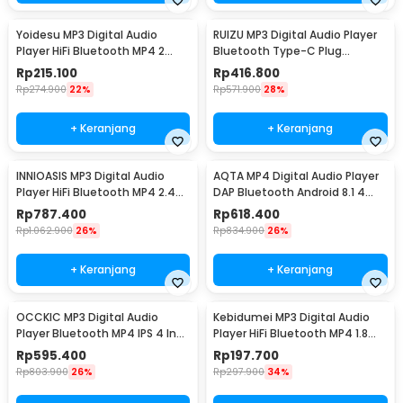
Yoidesu MP3 Digital Audio
RUIZU MP3 Digital Audio Player
Player HiFi Bluetooth MP4 2
Bluetooth Type-C Plug
Inch 210mAh - SD-09
Pedometer 64GB - X80
Rp
215.100
Rp
416.800
Rp
274.900
22%
Rp
571.900
28%
+ Keranjang
+ Keranjang
INNIOASIS MP3 Digital Audio
AQTA MP4 Digital Audio Player
Player HiFi Bluetooth MP4 2.4
DAP Bluetooth Android 8.1 4
Inch 1250mAh - Y1
Inch 1750mAh - Q8
Rp
787.400
Rp
618.400
Rp
1.062.900
26%
Rp
834.900
26%
+ Keranjang
+ Keranjang
OCCKIC MP3 Digital Audio
Kebidumei MP3 Digital Audio
Player Bluetooth MP4 IPS 4 Inch
Player HiFi Bluetooth MP4 1.8
16GB 1000mAh - X20
Inch 210mAh - X60
Rp
595.400
Rp
197.700
Rp
803.900
26%
Rp
297.900
34%