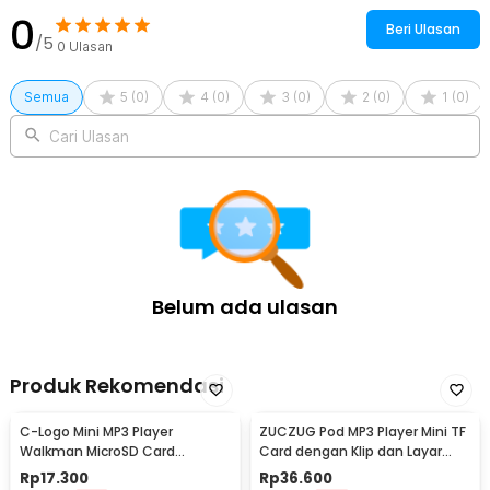
0
Beri Ulasan
/5
0
Ulasan
Semua
5
(
0
)
4
(
0
)
3
(
0
)
2
(
0
)
1
(
0
)
Cari Ulasan
Belum ada ulasan
Produk Rekomendasi
C-Logo Mini MP3 Player
ZUCZUG Pod MP3 Player Mini TF
Walkman MicroSD Card
Card dengan Klip dan Layar
Portable With Clip
LCD - ZC10
Rp
17.300
Rp
36.600