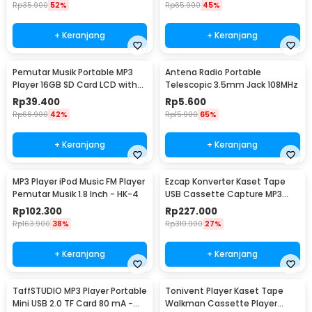
Rp
35.900
52%
Rp
65.900
45%
+ Keranjang
+ Keranjang
Pemutar Musik Portable MP3
Antena Radio Portable
Player 16GB SD Card LCD with
Telescopic 3.5mm Jack 108MHz
Flashlight - GC8945
Rp
39.400
Rp
5.600
Rp
66.900
42%
Rp
15.900
65%
+ Keranjang
+ Keranjang
MP3 Player iPod Music FM Player
Ezcap Konverter Kaset Tape
Pemutar Musik 1.8 Inch - HK-4
USB Cassette Capture MP3
Player - EC007
Rp
102.300
Rp
227.000
Rp
163.900
38%
Rp
310.900
27%
+ Keranjang
+ Keranjang
TaffSTUDIO MP3 Player Portable
Tonivent Player Kaset Tape
Mini USB 2.0 TF Card 80 mA -
Walkman Cassette Player