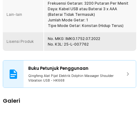
pijat elektrik.
Frekuensi Getaran: 3200 Putaran Per Menit
Daya: Kabel USB atau Baterai 3 x AAA
Kelengkapan Produk
Lain-lain
(Baterai Tidak Termasuk)
Jumlah Mode Getar: 1
Rincian yang Anda dapatkan untuk pembelian produk ini:
Tipe Mode Getar: Konstan (Hidup Terus)
1 x Qingfeng Alat Pijat Elektrik Dolphin Massager Shoulder
Vibration USB - HK668
No. MKG: IMKG.1752.07.2022
Lisensi Produk
1 x Kabel USB DC
No. K3L: 25-L-007762
3 x Kepala Pijat
Buku Petunjuk Penggunaan
Qingfeng Alat Pijat Elektrik Dolphin Massager Shoulder
Vibration USB - HK668
Galeri