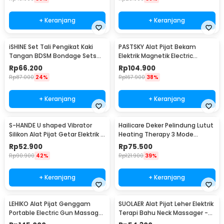
+ Keranjang
+ Keranjang
iSHINE Set Tali Pengikat Kaki
PASTSKY Alat Pijat Bekam
Tangan BDSM Bondage Sets
Elektrik Magnetik Electric
Rope - BD15
Machine Cupping - CP-6181
Rp
66.200
Rp
104.900
Rp
87.000
24%
Rp
167.900
38%
+ Keranjang
+ Keranjang
S-HANDE U shaped Vibrator
Hailicare Deker Pelindung Lutut
Silikon Alat Pijat Getar Elektrik -
Heating Therapy 3 Mode
SHD-S058
Kneepad 1 PCS - 102
Rp
52.900
Rp
75.500
Rp
90.900
42%
Rp
121.900
39%
+ Keranjang
+ Keranjang
LEHIKO Alat Pijat Genggam
SUOLAER Alat Pijat Leher Elektrik
Portable Electric Gun Massage
Terapi Bahu Neck Massager -
Rechargeable - KH-320
KS-996-1D