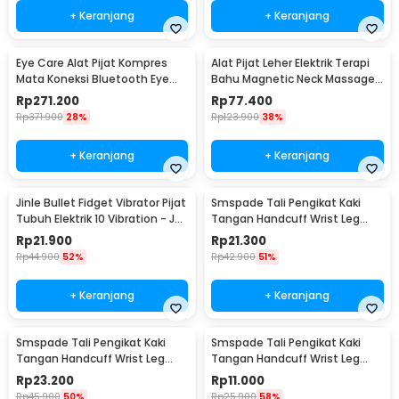
+ Keranjang
+ Keranjang
Eye Care Alat Pijat Kompres
Alat Pijat Leher Elektrik Terapi
Mata Koneksi Bluetooth Eye
Bahu Magnetic Neck Massager
Massager - H500
- HX-5880
Rp
271.200
Rp
77.400
Rp
371.900
28%
Rp
123.900
38%
+ Keranjang
+ Keranjang
Jinle Bullet Fidget Vibrator Pijat
Smspade Tali Pengikat Kaki
Tubuh Elektrik 10 Vibration - J-
Tangan Handcuff Wrist Leg
010
BDSM - PCT4
Rp
21.900
Rp
21.300
Rp
44.900
52%
Rp
42.900
51%
+ Keranjang
+ Keranjang
Smspade Tali Pengikat Kaki
Smspade Tali Pengikat Kaki
Tangan Handcuff Wrist Leg
Tangan Handcuff Wrist Leg
BDSM - 00632
BDSM Bondage - PCT6
Rp
23.200
Rp
11.000
Rp
45.900
50%
Rp
25.900
58%