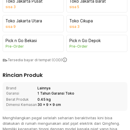
Toko Jakarta Pusat
Toko Jakarta Barat
sisa
3
sisa
5
Toko Jakarta Utara
Toko Cikupa
sisa
9
sisa
3
Pick n Go Bekasi
Pick n Go Depok
Pre-Order
Pre-Order
Tersedia bayar di tempat (COD)
Rincian Produk
Brand
Lainnya
Garansi
1 Tahun Garansi Toko
Berat Produk
0.45 kg
Dimensi Kemasan
30
x
9
x
9
cm
Menghilangkan pegal setelah seharian beraktivitas kini bisa
dilakukan di rumah mengunakan alat pijat elektrik dari Qingfeng.
Memiliki kecepatan tinggi dengan model kepala pijat yang bisa