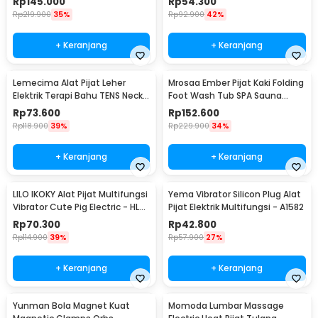
Rp
145.000
Rp
54.300
Rp
219.900
35%
Rp
92.900
42%
+ Keranjang
+ Keranjang
Lemecima Alat Pijat Leher
Mrosaa Ember Pijat Kaki Folding
Elektrik Terapi Bahu TENS Neck
Foot Wash Tub SPA Sauna
Massager - JT-808
Massage Bucket - 7981
Rp
73.600
Rp
152.600
Rp
118.900
39%
Rp
229.900
34%
+ Keranjang
+ Keranjang
LILO IKOKY Alat Pijat Multifungsi
Yema Vibrator Silicon Plug Alat
Vibrator Cute Pig Electric - HL-
Pijat Elektrik Multifungsi - A1582
1907
Rp
70.300
Rp
42.800
Rp
114.900
39%
Rp
57.900
27%
+ Keranjang
+ Keranjang
Yunman Bola Magnet Kuat
Momoda Lumbar Massage