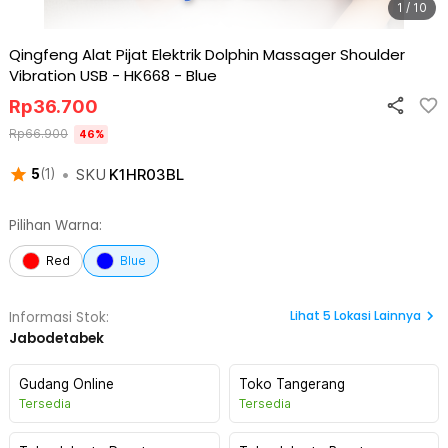
1 / 10
Qingfeng Alat Pijat Elektrik Dolphin Massager Shoulder
Vibration USB - HK668
-
Blue
Rp
36.700
Rp
66.900
46
%
•
SKU
K1HR03BL
5
(
1
)
Pilihan Warna:
Red
Blue
Lihat
5
Lokasi Lainnya
Informasi Stok:
Jabodetabek
Gudang Online
Toko Tangerang
Tersedia
Tersedia