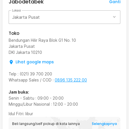
Jabodetabek
Ganti
Lokasi
Jakarta Pusat
Toko
Bendungan Hilir Raya Blok G1 No. 10
Jakarta Pusat
DKI Jakarta
10210
Lihat google maps
Telp
:
(021) 39 700 200
Whatsapp Sales / COD
:
0896 135 222 00
Jam buka:
Senin - Sabtu
:
09:00
-
20:00
Minggu/Libur Nasional
:
12:00
-
20:00
Idul Fitri
: libur
Selengkapnya
Beli langsung/self pickup di kota lainnya