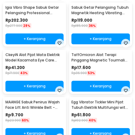
Igia Vibro Shape Sabuk Getar
Sabuk Getar Pelangsing Tubuh
Pelangsing Professional
Magnetik Heating Vibrating
Slimming 55W - MC0138
Belt Massager - X5
Rp
202.300
Rp
119.000
Rp
277.900
28%
Rp
185.900
36%
+ Keranjang
+ Keranjang
CkeyiN Alat Pijat Mata Elektrik
TaffOmicron Alat Terapi
Model Kacamata Eye Care
Pinggang Magnetic Tourmaline
Massager - MR818
Nylon Size L
Rp
41.200
Rp
17.600
Rp
71.900
43%
Rp
36.900
53%
+ Keranjang
+ Keranjang
MAANGE Sabuk Penirus Wajah
Egg Vibrator Tickler Mini Pijat
Face Lift Anti Wrinkle Belt -
Tubuh Elektrik Multifungsi with
TZ18
Remote - 11829
Rp
9.700
Rp
61.800
Rp
23.900
60%
Rp
102.900
40%
+ Keranjang
+ Keranjang