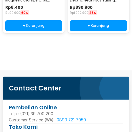
Magnetic Clamps Orbs
Electric Heat Pijat Tulang
Multifungsi 1cm 2 PCS - BD05
Belakang - SX351
Rp
8.400
Rp
890.900
Rp
20.900
60%
Rp
1.202.900
26%
+ Keranjang
+ Keranjang
Beli Sekarang
Contact Center
Pembelian Online
Telp : (021) 39 700 200
Customer Service (WA) :
0899 721 7050
Toko Kami