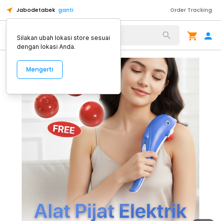
Jabodetabek
ganti
Order Tracking
Alat Kopi
Silakan ubah lokasi store sesuai
dengan lokasi Anda.
Mengerti