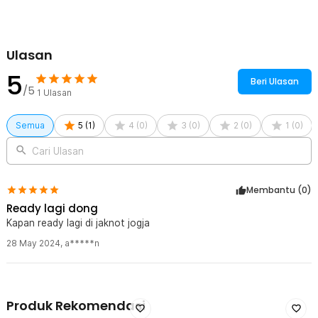
Ulasan
5
Beri Ulasan
/5
1
Ulasan
Semua
5
(
1
)
4
(
0
)
3
(
0
)
2
(
0
)
1
(
0
)
Cari Ulasan
Membantu (
0
)
Ready lagi dong
Kapan ready lagi di jaknot jogja
28 May 2024
,
a*****n
Produk Rekomendasi