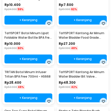
Dust Cover 650ml - 3026
Karabiner 500ml - V5
Rp
10.400
Rp
7.600
Rp
24.900
59%
Rp
19.900
62%
+ Keranjang
+ Keranjang
TaffSPORT Botol Minum Lipat
TaffSPORT Kantong Air Minum
Foldable Water Bottle BPA Free
Water Bladder Food Grade
700ml - S29
Hydration Bag 2L - SD16
Rp
10.000
Rp
27.200
Rp
24.900
60%
Rp
51.900
48%
+ Keranjang
+ Keranjang
TRITAN Botol Minum Infuser
TaffSPORT Kantong Air Minum
Tritan BPA Free 700ml - HS668
Water Bladder Bit Valve
Hydration Bag 2L - SD16
Rp
28.400
Rp
48.300
Rp
53.900
48%
Rp
81.900
42%
+ Keranjang
+ Keranjang
One Two Cups Botol Minum
Shake n Take Blender Buah