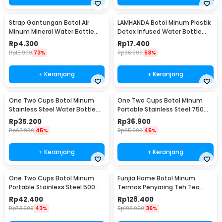
Strap Gantungan Botol Air
LAMHANDA Botol Minum Plastik
Minum Mineral Water Bottle
Detox Infused Water Bottle
Belt Hanger - 3330
BPA Free 1L - QWF236
Rp
4.300
Rp
17.400
Rp
15.900
73%
Rp
36.900
53%
+ Keranjang
+ Keranjang
One Two Cups Botol Minum
One Two Cups Botol Minum
Stainless Steel Water Bottle
Portable Stainless Steel 750ml
300ml - YM006
- YM006
Rp
35.200
Rp
36.900
Rp
63.900
45%
Rp
65.900
45%
+ Keranjang
+ Keranjang
One Two Cups Botol Minum
Funjia Home Botol Minum
Portable Stainless Steel 500ml
Termos Penyaring Teh Tea
- YM006
Infuser 520ml
Rp
42.400
Rp
128.400
Rp
73.900
43%
Rp
198.900
36%