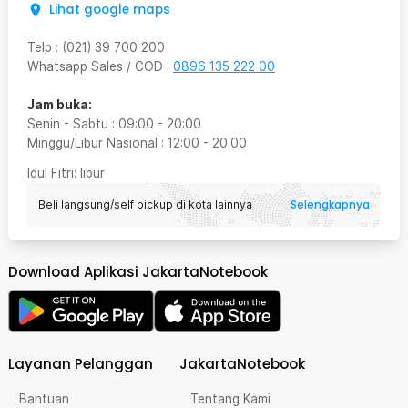
Lihat google maps
Telp
:
(021) 39 700 200
Whatsapp Sales / COD
:
0896 135 222 00
Jam buka:
Senin - Sabtu
:
09:00
-
20:00
Minggu/Libur Nasional
:
12:00
-
20:00
Idul Fitri
: libur
Selengkapnya
Beli langsung/self pickup di kota lainnya
Download Aplikasi JakartaNotebook
Layanan Pelanggan
JakartaNotebook
Bantuan
Tentang Kami