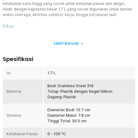
ketahanan suhu tinggi yang cocok untuk minuman panas dan dingin.
Hadir dengan kapasitas besar 1.7 L yang cocok digunakan untuk temani
waktu olahraga, aktivitas outdoor, kerja, hingga perjalanan jauh.
Fitur
Anti Karat dan Higienis
Lebih Banyak
Terbuat dari stainless steel 316, botol minum ini anti karat sehingga
aman untuk menyimpan minuman panas dan dingin. Lebih higienis
dengan permukaan tanpa pori sehingga tidak menyerap bau.
Spesifikasi
Segel Vakum Lebih Aman
Bawa aneka jenis minuman tanpa khawatir tumpah atau bocor
Isi
1.7 L
berkat tutup vakum ganda super erat. Lapisan silikon menjaga suhu
minuman agar tetap stabil dan anti tumpah. Kini Anda bisa menikmati
minuman hangat dan dingin kapan saja.
Bodi: Stainless Steel 316
Material
Tutup: Plastik dengan Segel Silikon
Sesuaikan Cara Minum
Gagang: Plastik
Dilengkapi sedotan, kini Anda bisa memilih cara minum sesuai
selera. Gunakan sedotan yang praktis atau langsung dari nozzle
Diameter Bodi: 10.7 cm
untuk hilangkan haus lebih cepat.
Dimensi
Diameter Mulut: 7.8 cm
Buka Tutup Tanpa Repot
Tinggi Total: 30.5 cm
Dibuat untuk para pecinta olahraga, botol minum ini menggunakan
tutup dengan desain fliptop yang praktis. Sistem kunci juga
Ketahanan Panas
0 - 100 °C
mencegah tutup terbuka selama dibawa perjalanan.