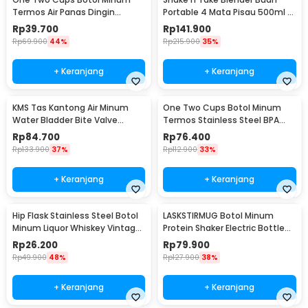
Termos Air Panas Dingin
Portable 4 Mata Pisau 500ml -
Stainless Steel 260ml -
VT-04
Rp
39.700
Rp
141.900
AQW575
Rp
69.900
44%
Rp
215.900
35%
+ Keranjang
+ Keranjang
KMS Tas Kantong Air Minum
One Two Cups Botol Minum
Water Bladder Bite Valve
Termos Stainless Steel BPA
Hydration Bag 3L - BL018
Free 400ml - K623
Rp
84.700
Rp
76.400
Rp
133.900
37%
Rp
112.900
33%
+ Keranjang
+ Keranjang
Hip Flask Stainless Steel Botol
LASKSTIRMUG Botol Minum
Minum Liquor Whiskey Vintage
Protein Shaker Electric Bottle
7oz Jack Daniel - H-7
BPA Free 480ml - 1505
Rp
26.200
Rp
79.900
Rp
49.900
48%
Rp
127.900
38%
+ Keranjang
+ Keranjang