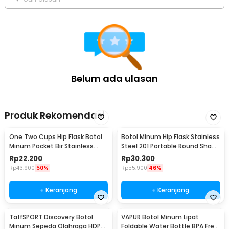
Belum ada ulasan
Produk Rekomendasi
One Two Cups Hip Flask Botol
Botol Minum Hip Flask Stainless
Minum Pocket Bir Stainless
Steel 201 Portable Round Shape
Steel 201 8oz - MS351
150ml - B-5
Rp
22.200
Rp
30.300
Rp
43.900
50%
Rp
55.900
46%
+ Keranjang
+ Keranjang
TaffSPORT Discovery Botol
VAPUR Botol Minum Lipat
Minum Sepeda Olahraga HDPE
Foldable Water Bottle BPA Free