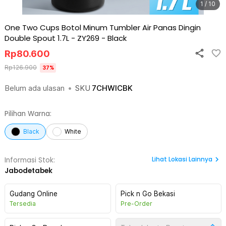
1 / 10
One Two Cups Botol Minum Tumbler Air Panas Dingin
Double Spout 1.7L - ZY269
-
Black
Rp
80.600
Rp
126.900
37
%
Belum ada ulasan
•
SKU
7CHWICBK
Pilihan Warna:
Black
White
Lihat
Lokasi Lainnya
Informasi Stok:
Jabodetabek
Gudang Online
Pick n Go Bekasi
Tersedia
Pre-Order