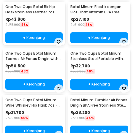
One Two Cups Botol Bir Hip
Botol Minum Plastik dengan
Flask Stainless Leather 7oz
Slot Obat Vitamin BPA Free
with Shot Glass
600ml - 830
Rp
43.800
Rp
27.100
Rp
75.900
43%
Rp
51.900
48%
+ Keranjang
+ Keranjang
One Two Cups Botol Minum
One Two Cups Botol Minum
Termos Air Panas Dingin with
Stainless Steel Portable with
Cup Head 500ml - SUS304
Carabiner 750ml - GBD
Rp
50.800
Rp
32.700
Rp
87.900
43%
Rp
59.900
46%
+ Keranjang
+ Keranjang
One Two Cups Botol Minum
Botol Minum Tumbler Air Panas
Wine Whiskey Hip Flask 7oz -
Dingin BPA Free Stainless Steel
F0212
350ml - HS-6983
Rp
21.700
Rp
38.200
Rp
42.900
50%
Rp
67.900
44%
+ Keranjang
+ Keranjang