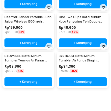
+ Keranjang
+ Keranjang
Deerma Blender Portable Buah
One Two Cups Botol Minum
Juicer Wireless 1500mAh
Kaca Penyaring Teh Double
400ml - DEM-NU05
Wall 230ml - X9001
Rp
169.900
Rp
45.600
Rp
251.900
33%
Rp
77.900
42%
+ Keranjang
+ Keranjang
BAOWENBEI Botol Minum
BYS HOUSE Botol Minum
Tumbler Termos Air Panas
Tumbler Air Panas Dingin
Dingin Stainless 500ml - A1A0
Stainless Steel 380ml - TY204
Rp
59.800
Rp
34.300
Rp
99.900
41%
Rp
61.900
45%
+ Keranjang
+ Keranjang
Beli Sekarang