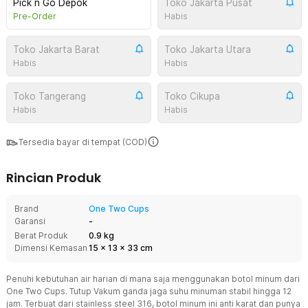
Pick n Go Depok
Toko Jakarta Pusat
Pre-Order
Habis
Toko Jakarta Barat
Toko Jakarta Utara
Habis
Habis
Toko Tangerang
Toko Cikupa
Habis
Habis
Tersedia bayar di tempat (COD)
Rincian Produk
Brand
One Two Cups
Garansi
-
Berat Produk
0.9 kg
Dimensi Kemasan
15
x
13
x
33
cm
Penuhi kebutuhan air harian di mana saja menggunakan botol minum dari
One Two Cups. Tutup Vakum ganda jaga suhu minuman stabil hingga 12
jam. Terbuat dari stainless steel 316, botol minum ini anti karat dan punya