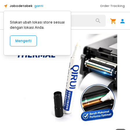
Jabodetabek
ganti
Order Tracking
Alat Kopi
Silakan ubah lokasi store sesuai
dengan lokasi Anda.
Mengerti