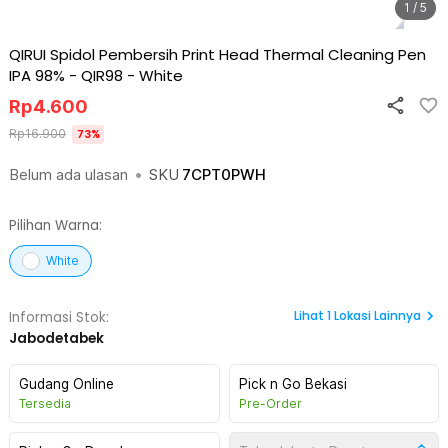
1 / 5
QIRUI Spidol Pembersih Print Head Thermal Cleaning Pen
IPA 98% - QIR98
-
White
Rp
4.600
Rp
16.900
73
%
Belum ada ulasan
•
SKU
7CPT0PWH
Pilihan Warna:
White
Lihat
1
Lokasi Lainnya
Informasi Stok:
Jabodetabek
Gudang Online
Pick n Go Bekasi
Tersedia
Pre-Order