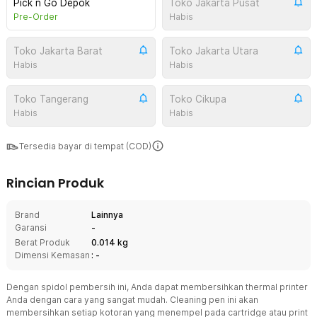
Pick n Go Depok
Toko Jakarta Pusat
Pre-Order
Habis
Toko Jakarta Barat
Toko Jakarta Utara
Habis
Habis
Toko Tangerang
Toko Cikupa
Habis
Habis
Tersedia bayar di tempat (COD)
Rincian Produk
Brand
Lainnya
Garansi
-
Berat Produk
0.014 kg
Dimensi Kemasan
: -
Dengan spidol pembersih ini, Anda dapat membersihkan thermal printer
Anda dengan cara yang sangat mudah. Cleaning pen ini akan
membersihkan setiap kotoran yang menempel pada cartridge atau print