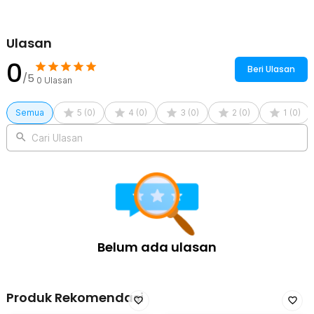
Rincian yang Anda dapatkan untuk pembelian produk ini:
1 x QIRUI Spidol Pembersih Print Head Thermal Cleaning Pen IPA
98% - QIR98
Ulasan
0
Beri Ulasan
/5
0
Ulasan
Semua
5
(
0
)
4
(
0
)
3
(
0
)
2
(
0
)
1
(
0
)
Cari Ulasan
Belum ada ulasan
Produk Rekomendasi