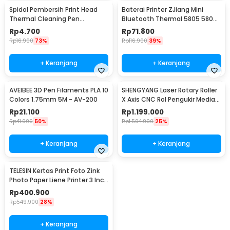
Spidol Pembersih Print Head
Baterai Printer ZJiang Mini
Thermal Cleaning Pen
Bluetooth Thermal 5805 5802
Maintenance IPA 98%
5807 1500mAh - 58LYDD-ZJ
Rp
4.700
Rp
71.800
Rp
16.900
73%
Rp
116.900
39%
+ Keranjang
+ Keranjang
AVEIBEE 3D Pen Filaments PLA 10
SHENGYANG Laser Rotary Roller
Colors 1.75mm 5M - AV-200
X Axis CNC Rol Pengukir Media
Grafir - LW-0688
Rp
21.100
Rp
1.199.000
Rp
41.900
50%
Rp
1.594.900
25%
+ Keranjang
+ Keranjang
TELESIN Kertas Print Foto Zink
Photo Paper Liene Printer 3 Inch
- P7-PLP-01
Rp
400.900
Rp
549.900
28%
+ Keranjang